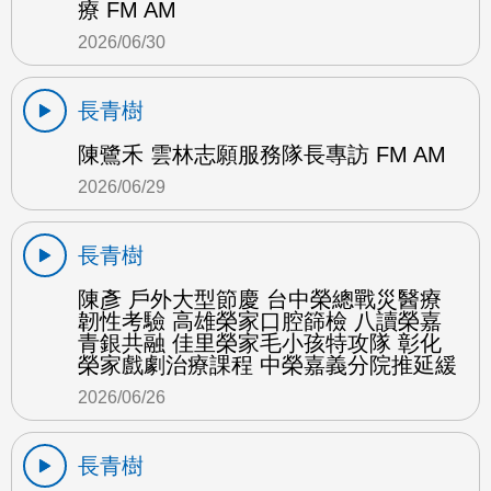
療 FM AM
2026/06/30
長青樹
陳鷺禾 雲林志願服務隊長專訪 FM AM
2026/06/29
長青樹
陳彥 戶外大型節慶 台中榮總戰災醫療
韌性考驗 高雄榮家口腔篩檢 八讀榮嘉
青銀共融 佳里榮家毛小孩特攻隊 彰化
榮家戲劇治療課程 中榮嘉義分院推延緩
2026/06/26
長青樹