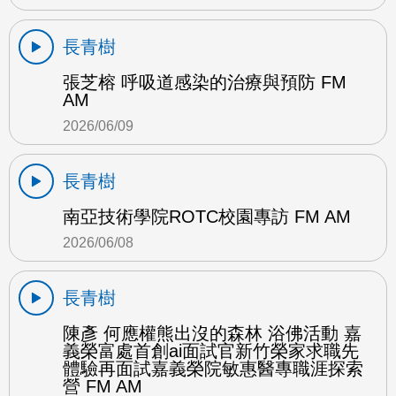
長青樹
張芝榕 呼吸道感染的治療與預防 FM
AM
2026/06/09
長青樹
南亞技術學院ROTC校園專訪 FM AM
2026/06/08
長青樹
陳彥 何應權熊出沒的森林 浴佛活動 嘉
義榮富處首創ai面試官新竹榮家求職先
體驗再面試嘉義榮院敏惠醫專職涯探索
營 FM AM