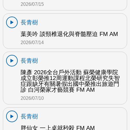
2026/07/15
長青樹
葉美吟 談頸椎退化與脊髓壓迫 FM AM
2026/07/14
長青樹
陳彥 2026全台戶外活動 蘇榮健康學院
成立彰榮推12周運動課程北榮研究失智
症跟缺牙有關暑假出國中榮推出旅遊門
診 白河榮家才藝競賽 FM AM
2026/07/10
長青樹
胖仙女 一上桌就秒殺 FM AM