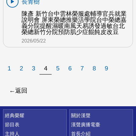
長青樹
陳彥 新竹台中雲林榮服處輔導官兵就業
說明會 屏東榮總推樂活學院台中榮總嘉
義分院提醒濕暖南風天易誘發過敏台北
榮總新竹分院預防肌少症餛飩皮改豆
2026/05/22
1
2
3
4
5
6
7
8
9
返回
快速連結
經典榮耀
關於漢聲
節目表
漢聲廣播電臺
主持人
首長介紹