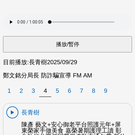
目前播放:
長青樹
2025/09/29
鄭文銘分局長 防詐騙宣導 FM AM
1
2
3
4
5
6
7
8
9
長青樹
陳彥 藝文+安心御老平台照護元年+屏
東榮家手做美食 嘉榮暑期護理工讀 彰