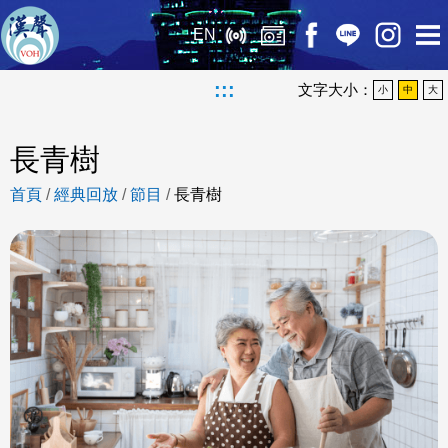
EN
:::
文字大小：
小
中
大
長青樹
首頁
/
經典回放
/
節目
/
長青樹