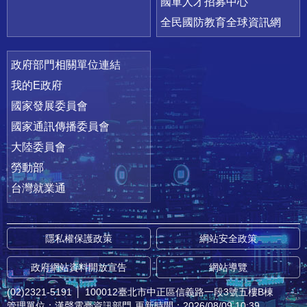
國軍人才招募中心
全民國防教育全球資訊網
政府部門相關單位連結
我的E政府
國家發展委員會
國家通訊傳播委員會
大陸委員會
勞動部
台灣就業通
隱私權保護政策
網站安全政策
政府網站資料開放宣告
網站導覽
(02)2321-5191
│
100012臺北市中正區信義路一段3號五樓B棟
管理單位：漢聲電臺資訊部門
更新時間：2026/08/09 10:39