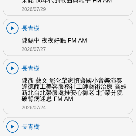
宋銘 50年代的歌曲與歌手 FM AM
2026/07/29
長青樹
陳錫中 夜夜好眠 FM AM
2026/07/27
長青樹
陳彥 藝文 彰化榮家慎齋國小音樂演奏
達德商工美容服務社工師藝術治療 高雄
新北台北榮服處推安心御老 北ˇ榮分院
破腎病迷思 FM AM
2026/07/24
長青樹