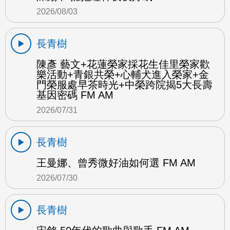
2026/08/03
長青樹
陳彥 藝文+花蓮榮家採花生佳里榮家歡
樂活動+青銀共榮+心輔犬進入榮家+金
門榮服處早茶時光+中榮跨院揭5大長壽
基因密碼 FM AM
2026/07/31
長青樹
王曼娜、曾秀微好油如何選 FM AM
2026/07/30
長青樹