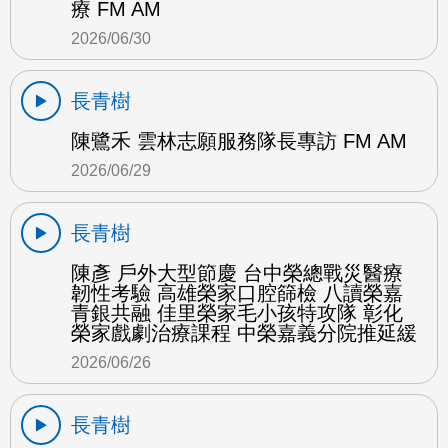
療 FM AM
2026/06/30
長青樹
陳鷺禾 雲林志願服務隊長專訪 FM AM
2026/06/29
長青樹
陳彥 戶外大型節慶 台中榮總戰災醫療
韌性考驗 高雄榮家口腔篩檢 八讀榮嘉
青銀共融 佳里榮家毛小孩特攻隊 彰化
榮家戲劇治療課程 中榮嘉義分院推延緩
2026/06/26
長青樹