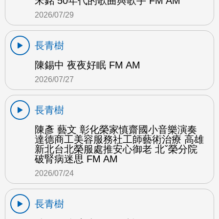
宋銘 50年代的歌曲與歌手 FM AM
2026/07/29
長青樹
陳錫中 夜夜好眠 FM AM
2026/07/27
長青樹
陳彥 藝文 彰化榮家慎齋國小音樂演奏
達德商工美容服務社工師藝術治療 高雄
新北台北榮服處推安心御老 北ˇ榮分院
破腎病迷思 FM AM
2026/07/24
長青樹