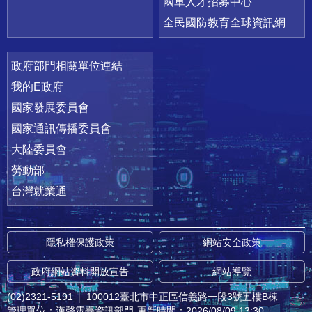
國軍人才招募中心
全民國防教育全球資訊網
政府部門相關單位連結
我的E政府
國家發展委員會
國家通訊傳播委員會
大陸委員會
勞動部
台灣就業通
隱私權保護政策
網站安全政策
政府網站資料開放宣告
網站導覽
(02)2321-5191
│
100012臺北市中正區信義路一段3號五樓B棟
管理單位：漢聲電臺資訊部門
更新時間：2026/08/09 13:30