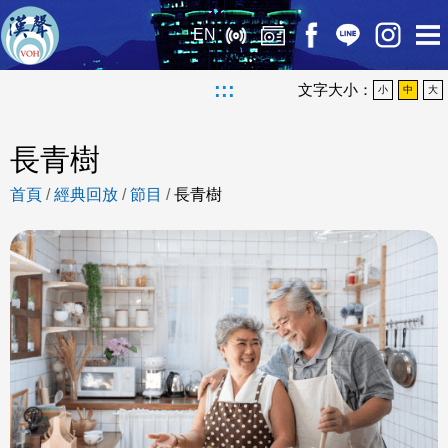
EN
:::
文字大小：
小
中
大
長青樹
首頁
/
經典回放
/
節目
/
長青樹