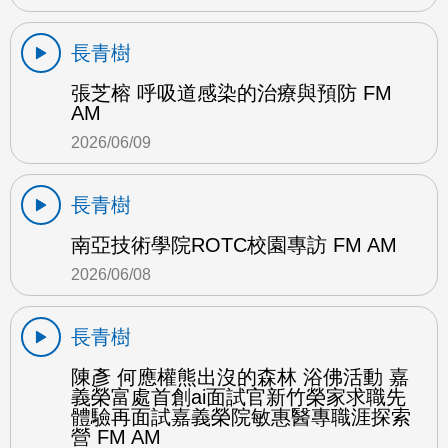
長青樹
張芝榕 呼吸道感染的治療與預防 FM
AM
2026/06/09
長青樹
南亞技術學院ROTC校園專訪 FM AM
2026/06/08
長青樹
陳彥 何應權熊出沒的森林 浴佛活動 嘉
義榮富處首創ai面試官新竹榮家求職先
體驗再面試嘉義榮院敏惠醫專職涯探索
營 FM AM