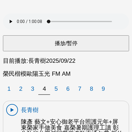
目前播放:
長青樹
2025/09/22
榮民楷模歐陽玉光 FM AM
1
2
3
4
5
6
7
8
9
長青樹
陳彥 藝文+安心御老平台照護元年+屏
東榮家手做美食 嘉榮暑期護理工讀 彰