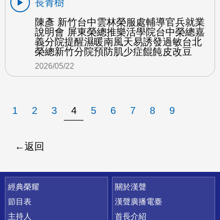
長青樹
陳彥 新竹台中雲林榮服處輔導官兵就業
說明會 屏東榮總推樂活學院台中榮總嘉
義分院提醒濕暖南風天易誘發過敏台北
榮總新竹分院預防肌少症餛飩皮改豆
2026/05/22
1
2
3
4
5
6
7
8
9
返回
快速連結
經典榮耀
關於漢聲
節目表
漢聲廣播電臺
主持人
首長介紹