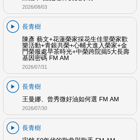
2026/08/03
長青樹
陳彥 藝文+花蓮榮家採花生佳里榮家歡
樂活動+青銀共榮+心輔犬進入榮家+金
門榮服處早茶時光+中榮跨院揭5大長壽
基因密碼 FM AM
2026/07/31
長青樹
王曼娜、曾秀微好油如何選 FM AM
2026/07/30
長青樹