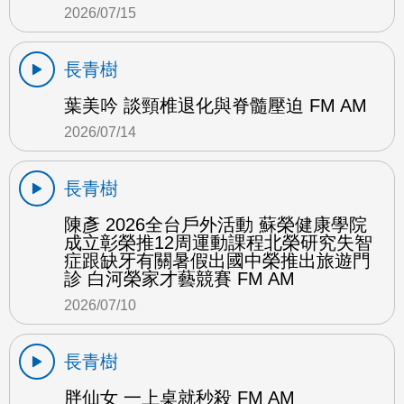
2026/07/15
長青樹
葉美吟 談頸椎退化與脊髓壓迫 FM AM
2026/07/14
長青樹
陳彥 2026全台戶外活動 蘇榮健康學院
成立彰榮推12周運動課程北榮研究失智
症跟缺牙有關暑假出國中榮推出旅遊門
診 白河榮家才藝競賽 FM AM
2026/07/10
長青樹
胖仙女 一上桌就秒殺 FM AM