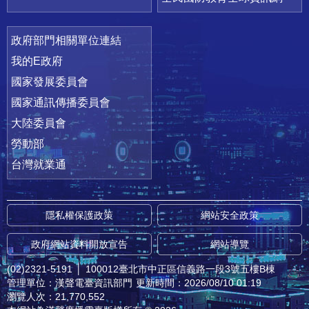
政府部門相關單位連結
我的E政府
國家發展委員會
國家通訊傳播委員會
大陸委員會
勞動部
台灣就業通
隱私權保護政策
網站安全政策
政府網站資料開放宣告
網站導覽
(02)2321-5191
│
100012臺北市中正區信義路一段3號五樓B棟
管理單位：漢聲電臺資訊部門
更新時間：2026/08/10 01:19
瀏覽人次：21,770,552