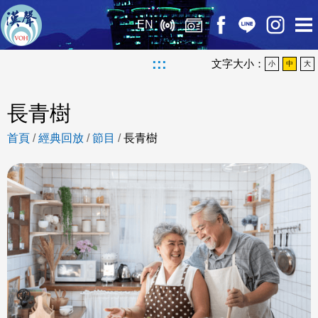
EN
:::
文字大小：
小
中
大
長青樹
首頁
/
經典回放
/
節目
/
長青樹