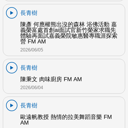
長青樹
陳彥 何應權熊出沒的森林 浴佛活動 嘉
義榮富處首創ai面試官新竹榮家求職先
體驗再面試嘉義榮院敏惠醫專職涯探索
營 FM AM
2026/06/05
長青樹
陳秉文 肉味廚房 FM AM
2026/06/04
長青樹
歐遠帆教授 熱情的拉美舞蹈音樂 FM
AM