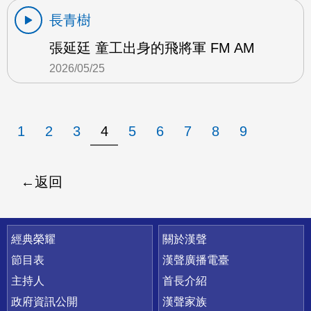
長青樹
張延廷 童工出身的飛將軍 FM AM
2026/05/25
1
2
3
4
5
6
7
8
9
返回
快速連結
經典榮耀
關於漢聲
節目表
漢聲廣播電臺
主持人
首長介紹
政府資訊公開
漢聲家族