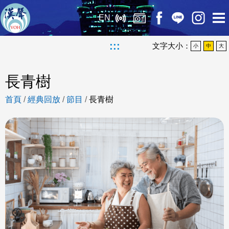
EN
:::
文字大小：
小
中
大
長青樹
首頁
/
經典回放
/
節目
/
長青樹