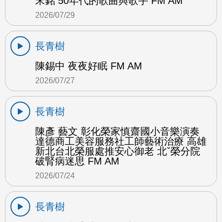
宋銘 50年代的歌曲與歌手 FM AM
2026/07/29
長青樹
陳錫中 夜夜好眠 FM AM
2026/07/27
長青樹
陳彥 藝文 彰化榮家慎齋國小音樂演奏
達德商工美容服務社工師藝術治療 高雄
新北台北榮服處推安心御老 北ˇ榮分院
破腎病迷思 FM AM
2026/07/24
長青樹