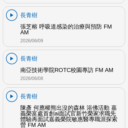
長青樹
張芝榕 呼吸道感染的治療與預防 FM
AM
2026/06/09
長青樹
南亞技術學院ROTC校園專訪 FM AM
2026/06/08
長青樹
陳彥 何應權熊出沒的森林 浴佛活動 嘉
義榮富處首創ai面試官新竹榮家求職先
體驗再面試嘉義榮院敏惠醫專職涯探索
營 FM AM