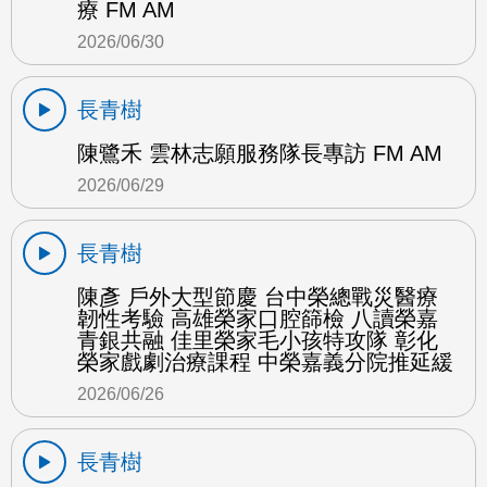
療 FM AM
2026/06/30
長青樹
陳鷺禾 雲林志願服務隊長專訪 FM AM
2026/06/29
長青樹
陳彥 戶外大型節慶 台中榮總戰災醫療
韌性考驗 高雄榮家口腔篩檢 八讀榮嘉
青銀共融 佳里榮家毛小孩特攻隊 彰化
榮家戲劇治療課程 中榮嘉義分院推延緩
2026/06/26
長青樹