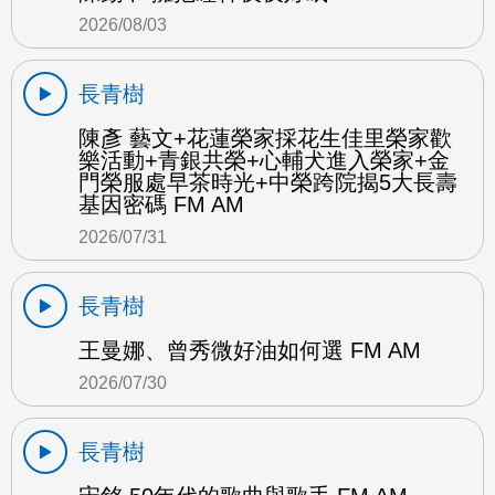
2026/08/03
長青樹
陳彥 藝文+花蓮榮家採花生佳里榮家歡
樂活動+青銀共榮+心輔犬進入榮家+金
門榮服處早茶時光+中榮跨院揭5大長壽
基因密碼 FM AM
2026/07/31
長青樹
王曼娜、曾秀微好油如何選 FM AM
2026/07/30
長青樹