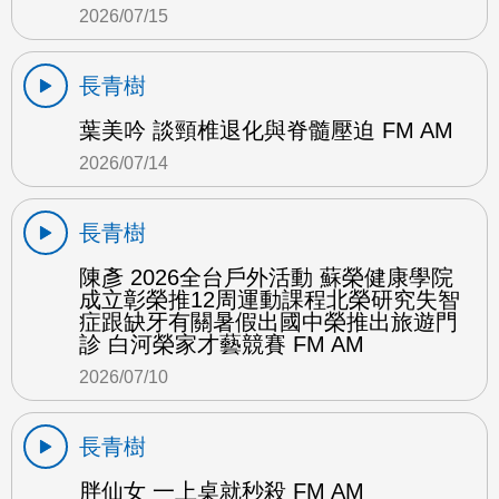
2026/07/15
長青樹
葉美吟 談頸椎退化與脊髓壓迫 FM AM
2026/07/14
長青樹
陳彥 2026全台戶外活動 蘇榮健康學院
成立彰榮推12周運動課程北榮研究失智
症跟缺牙有關暑假出國中榮推出旅遊門
診 白河榮家才藝競賽 FM AM
2026/07/10
長青樹
胖仙女 一上桌就秒殺 FM AM