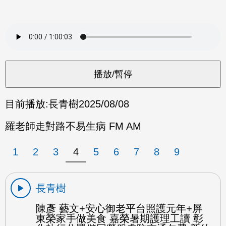
目前播放:
長青樹
2025/08/08
羅老師走對路不易生病 FM AM
1
2
3
4
5
6
7
8
9
長青樹
陳彥 藝文+安心御老平台照護元年+屏
東榮家手做美食 嘉榮暑期護理工讀 彰