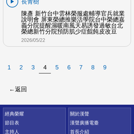
長青樹
陳彥 新竹台中雲林榮服處輔導官兵就業
說明會 屏東榮總推樂活學院台中榮總嘉
義分院提醒濕暖南風天易誘發過敏台北
榮總新竹分院預防肌少症餛飩皮改豆
2026/05/22
1
2
3
4
5
6
7
8
9
返回
快速連結
經典榮耀
關於漢聲
節目表
漢聲廣播電臺
主持人
首長介紹