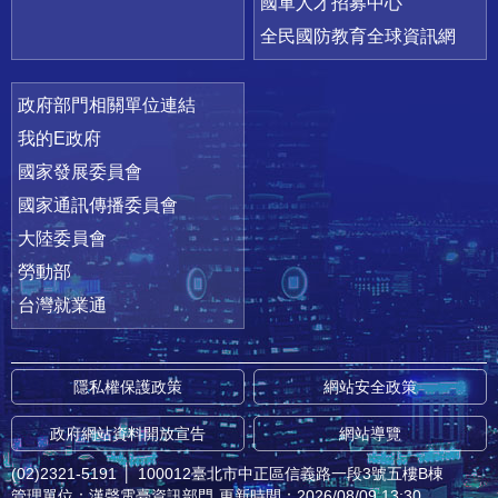
國軍人才招募中心
全民國防教育全球資訊網
政府部門相關單位連結
我的E政府
國家發展委員會
國家通訊傳播委員會
大陸委員會
勞動部
台灣就業通
隱私權保護政策
網站安全政策
政府網站資料開放宣告
網站導覽
(02)2321-5191
│
100012臺北市中正區信義路一段3號五樓B棟
管理單位：漢聲電臺資訊部門
更新時間：2026/08/09 13:30