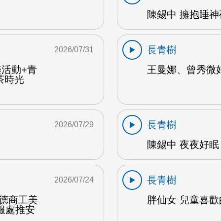
陳錫中 擁抱睡神夜
長青樹
2026/07/31
樂活動+青
王曼娜、曾秀微好
茶時光
長青樹
2026/07/29
陳錫中 夜夜好眠 
長青樹
2026/07/24
達德商工美
胖仙女 兒童喜歡的
服處推安