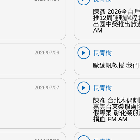
陳彥 2026全
推12周運動課
出國中榮推出旅遊
AM
長青樹
2026/07/09
歐遠帆教授 我們
長青樹
2026/07/07
陳彥 台北木偶劇
嘉雲台東榮服處
假專案 彰化榮
捐血 FM AM