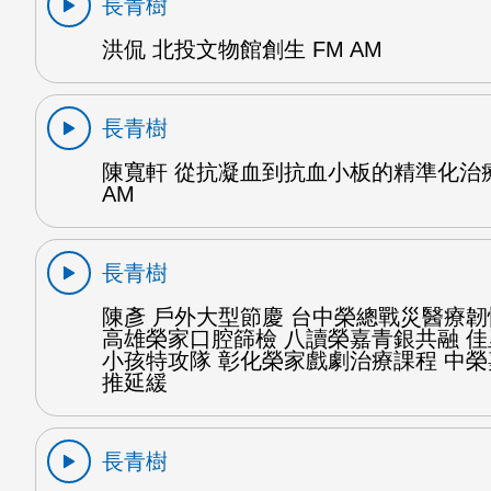
長青樹
洪侃 北投文物館創生 FM AM
長青樹
陳寬軒 從抗凝血到抗血小板的精準化治療
AM
長青樹
陳彥 戶外大型節慶 台中榮總戰災醫療
高雄榮家口腔篩檢 八讀榮嘉青銀共融 
小孩特攻隊 彰化榮家戲劇治療課程 中
推延緩
長青樹