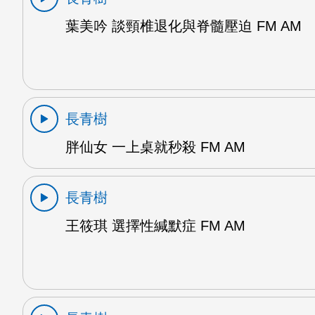
葉美吟 談頸椎退化與脊髓壓迫 FM AM
長青樹
胖仙女 一上桌就秒殺 FM AM
長青樹
王筱琪 選擇性緘默症 FM AM