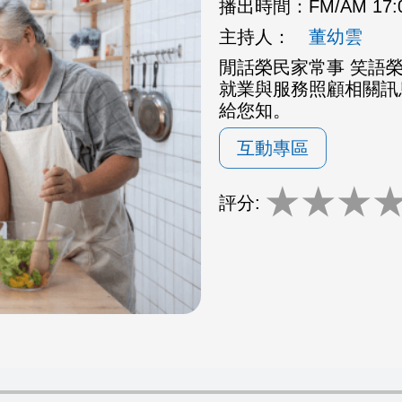
播出時間：
FM/AM 17
主持人：
董幼雲
閒話榮民家常事 笑語
就業與服務照顧相關訊
給您知。
互動專區
★
★
★
評分: