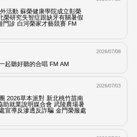
台戶外活動 蘇榮健康學院成立彰榮
程北榮研究失智症跟缺牙有關暑假
門診 白河榮家才藝競賽 FM
2026/07/08
一起聽好聽的合唱 FM AM
2026/07/03
團 2026草本派對 新北桃竹苗南
協助就業說明媒合會 武陵農場暑
服處宣導反滲透反詐騙 金門榮服處