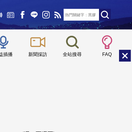
文字大小：
小
中
大
益插播
新聞採訪
全站搜尋
FAQ