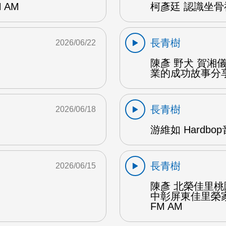
 AM
柯彥廷 認識坐骨神
長青樹
2026/06/22
陳彥 野犬 賀湘
業的成功故事分享 
長青樹
2026/06/18
游維如 Hardbo
長青樹
2026/06/15
陳彥 北榮佳里
中彰屏東佳里榮家
FM AM