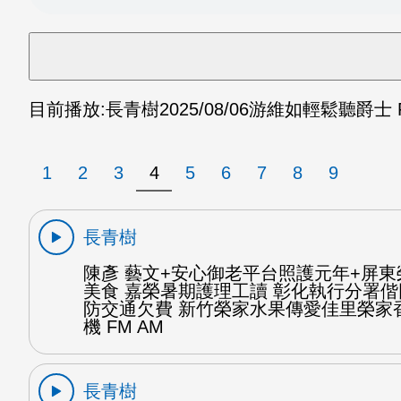
目前播放:
長青樹
2025/08/06
游維如輕鬆聽爵士 F
1
2
3
4
5
6
7
8
9
長青樹
陳彥 藝文+安心御老平台照護元年+屏
美食 嘉榮暑期護理工讀 彰化執行分署
防交通欠費 新竹榮家水果傳愛佳里榮家
機 FM AM
長青樹