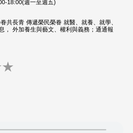
:00-18:00(週一至週五)
榮眷共長青 傳遞榮民榮眷 就醫、就養、就學、
息， 外加養生與藝文、權利與義務；通通報
★
★