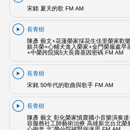
宋銘 夏天的歌 FM AM
長青樹
陳彥 藝文+花蓮榮家採花生佳里榮家歡
銀共榮+心輔犬進入榮家+金門榮服處早
+中榮跨院揭5大長壽基因密碼 FM AM
長青樹
宋銘 50年代的歌曲與歌手 FM AM
長青樹
陳彥 藝文 彰化榮家慎齋國小音樂演奏
容服務社工師藝術治療 高雄新北台北榮
心御老 北ˇ榮分院破腎病迷思 FM AM