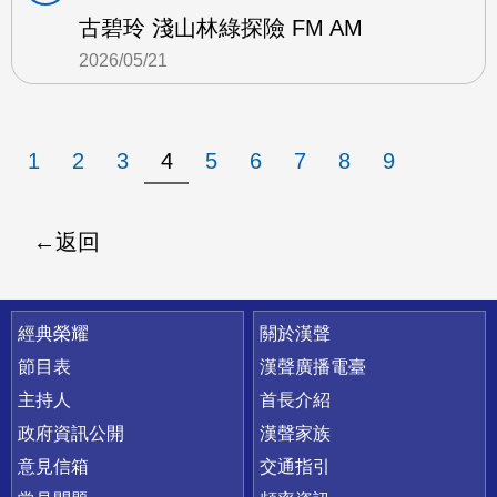
古碧玲 淺山林綠探險 FM AM
2026/05/21
1
2
3
4
5
6
7
8
9
返回
快速連結
經典榮耀
關於漢聲
節目表
漢聲廣播電臺
主持人
首長介紹
政府資訊公開
漢聲家族
意見信箱
交通指引