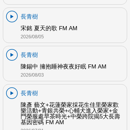
長青樹
宋銘 夏天的歌 FM AM
2026/08/05
長青樹
陳錫中 擁抱睡神夜夜好眠 FM AM
2026/08/03
長青樹
陳彥 藝文+花蓮榮家採花生佳里榮家歡
樂活動+青銀共榮+心輔犬進入榮家+金
門榮服處早茶時光+中榮跨院揭5大長壽
基因密碼 FM AM