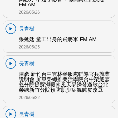
FM AM
2026/05/26
長青樹
張延廷 童工出身的飛將軍 FM AM
2026/05/25
長青樹
陳彥 新竹台中雲林榮服處輔導官兵就業
說明會 屏東榮總推樂活學院台中榮總嘉
義分院提醒濕暖南風天易誘發過敏台北
榮總新竹分院預防肌少症餛飩皮改豆
2026/05/22
長青樹