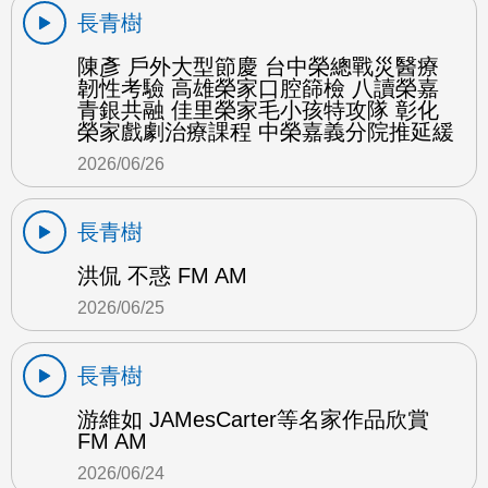
長青樹
陳彥 戶外大型節慶 台中榮總戰災醫療
韌性考驗 高雄榮家口腔篩檢 八讀榮嘉
青銀共融 佳里榮家毛小孩特攻隊 彰化
榮家戲劇治療課程 中榮嘉義分院推延緩
2026/06/26
長青樹
洪侃 不惑 FM AM
2026/06/25
長青樹
游維如 JAMesCarter等名家作品欣賞
FM AM
2026/06/24