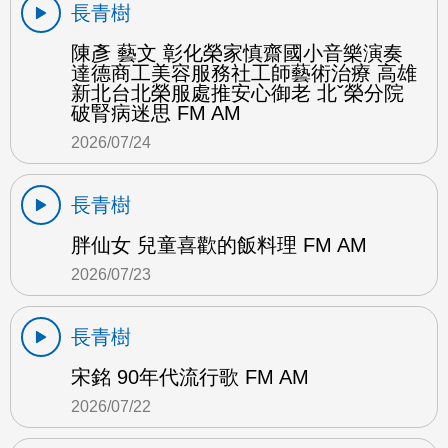
長青樹
陳彥 藝文 彰化榮家慎齋國小音樂演奏
達德商工美容服務社工師藝術治療 高雄
新北台北榮服處推安心御老 北ˇ榮分院
破腎病迷思 FM AM
2026/07/24
長青樹
胖仙女 兒童喜歡的飯料理 FM AM
2026/07/23
長青樹
宋銘 90年代流行歌 FM AM
2026/07/22