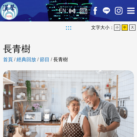
EN
:::
文字大小：
小
中
大
長青樹
首頁
/
經典回放
/
節目
/
長青樹