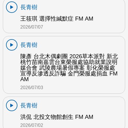
長青樹
王筱琪 選擇性緘默症 FM AM
2026/07/07
長青樹
陳彥 台北木偶劇團 2026草本派對 新北
桃竹苗南嘉雲台東榮服處協助就業說明
媒合會 武陵農場暑假專案 彰化榮服處
宣導反滲透反詐騙 金門榮服處捐血 FM
AM
2026/07/03
長青樹
洪侃 北投文物館創生 FM AM
2026/07/02