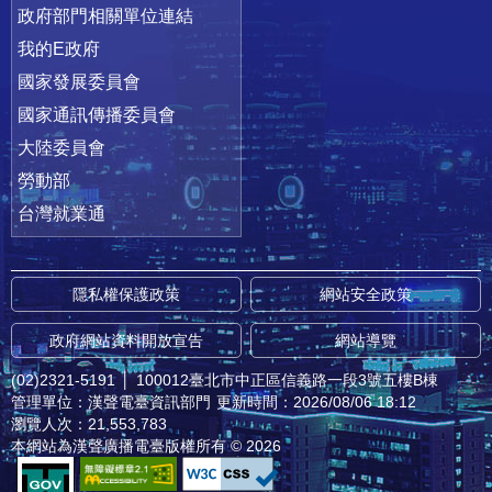
政府部門相關單位連結
我的E政府
國家發展委員會
國家通訊傳播委員會
大陸委員會
勞動部
台灣就業通
隱私權保護政策
網站安全政策
政府網站資料開放宣告
網站導覽
(02)2321-5191
│
100012臺北市中正區信義路一段3號五樓B棟
管理單位：漢聲電臺資訊部門
更新時間：2026/08/06 18:12
瀏覽人次：21,553,783
本網站為漢聲廣播電臺版權所有 © 2026