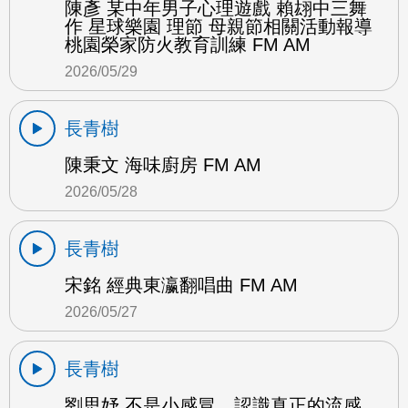
陳彥 某中年男子心理遊戲 賴翃中三舞
作 星球樂園 理節 母親節相關活動報導
桃園榮家防火教育訓練 FM AM
2026/05/29
長青樹
陳秉文 海味廚房 FM AM
2026/05/28
長青樹
宋銘 經典東瀛翻唱曲 FM AM
2026/05/27
長青樹
劉思妤 不是小感冒，認識真正的流感