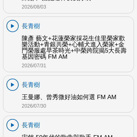
2026/08/03
長青樹
陳彥 藝文+花蓮榮家採花生佳里榮家歡
樂活動+青銀共榮+心輔犬進入榮家+金
門榮服處早茶時光+中榮跨院揭5大長壽
基因密碼 FM AM
2026/07/31
長青樹
王曼娜、曾秀微好油如何選 FM AM
2026/07/30
長青樹