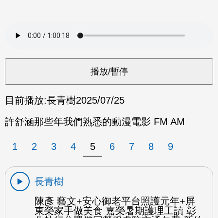
目前播放:
長青樹
2025/07/25
許舒涵那些年我們熟悉的動漫電影 FM AM
1
2
3
4
5
6
7
8
9
長青樹
陳彥 藝文+安心御老平台照護元年+屏
東榮家手做美食 嘉榮暑期護理工讀 彰