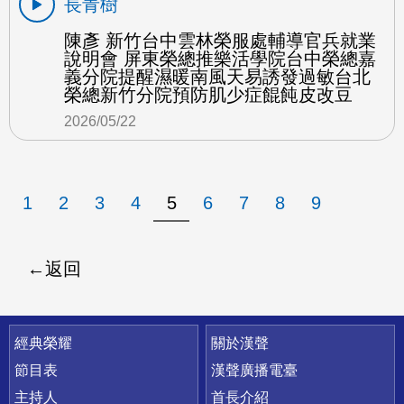
長青樹
陳彥 新竹台中雲林榮服處輔導官兵就業
說明會 屏東榮總推樂活學院台中榮總嘉
義分院提醒濕暖南風天易誘發過敏台北
榮總新竹分院預防肌少症餛飩皮改豆
2026/05/22
1
2
3
4
5
6
7
8
9
返回
快速連結
經典榮耀
關於漢聲
節目表
漢聲廣播電臺
主持人
首長介紹