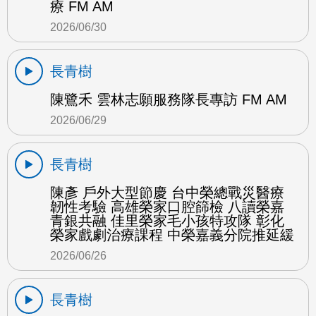
療 FM AM
2026/06/30
長青樹
陳鷺禾 雲林志願服務隊長專訪 FM AM
2026/06/29
長青樹
陳彥 戶外大型節慶 台中榮總戰災醫療
韌性考驗 高雄榮家口腔篩檢 八讀榮嘉
青銀共融 佳里榮家毛小孩特攻隊 彰化
榮家戲劇治療課程 中榮嘉義分院推延緩
2026/06/26
長青樹