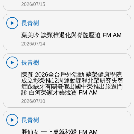
2026/07/15
長青樹
葉美吟 談頸椎退化與脊髓壓迫 FM AM
2026/07/14
長青樹
陳彥 2026全台戶外活動 蘇榮健康學院
成立彰榮推12周運動課程北榮研究失智
症跟缺牙有關暑假出國中榮推出旅遊門
診 白河榮家才藝競賽 FM AM
2026/07/10
長青樹
胖仙女 一上桌就秒殺 FM AM