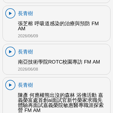
長青樹
張芝榕 呼吸道感染的治療與預防 FM
AM
2026/06/09
長青樹
南亞技術學院ROTC校園專訪 FM AM
2026/06/08
長青樹
陳彥 何應權熊出沒的森林 浴佛活動 嘉
義榮富處首創ai面試官新竹榮家求職先
體驗再面試嘉義榮院敏惠醫專職涯探索
營 FM AM