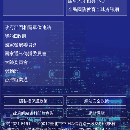
國軍人才招募中心
全民國防教育全球資訊網
政府部門相關單位連結
我的E政府
國家發展委員會
國家通訊傳播委員會
大陸委員會
勞動部
台灣就業通
隱私權保護政策
網站安全政策
政府網站資料開放宣告
網站導覽
(02)2321-5191
│
100012臺北市中正區信義路一段3號五樓B棟
管理單位：漢聲電臺資訊部門
更新時間：2026/08/08 14:47