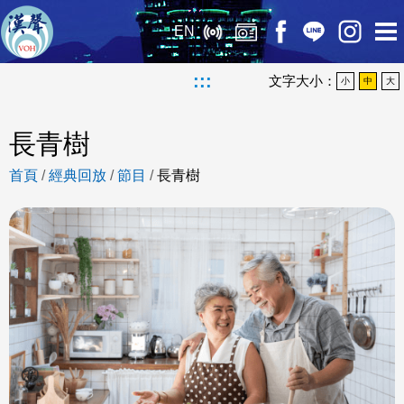
EN
:::
文字大小：
小
中
大
長青樹
首頁
/
經典回放
/
節目
/
長青樹