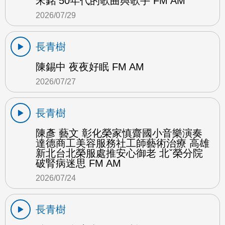
宋銘 50年代的歌曲與歌手 FM AM
2026/07/29
長青樹
陳錫中 夜夜好眠 FM AM
2026/07/27
長青樹
陳彥 藝文 彰化榮家慎齋國小音樂演奏
達德商工美容服務社工師藝術治療 高雄
新北台北榮服處推安心御老 北ˇ榮分院
破腎病迷思 FM AM
2026/07/24
長青樹