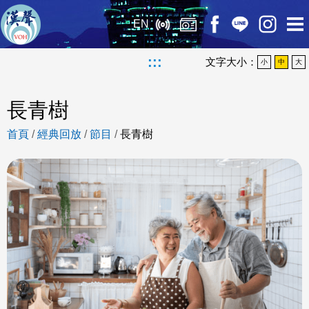
EN
:::
文字大小：
小
中
大
長青樹
首頁
/
經典回放
/
節目
/
長青樹