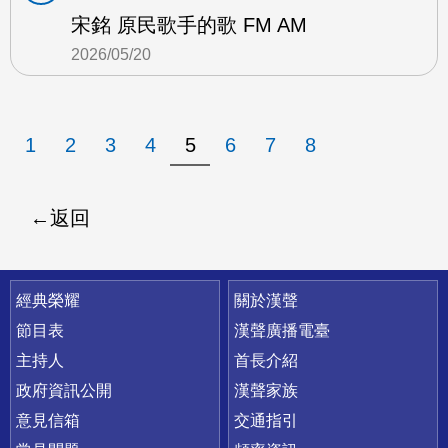
宋銘 原民歌手的歌 FM AM
2026/05/20
1
2
3
4
5
6
7
8
返回
快速連結
經典榮耀
關於漢聲
節目表
漢聲廣播電臺
主持人
首長介紹
政府資訊公開
漢聲家族
意見信箱
交通指引