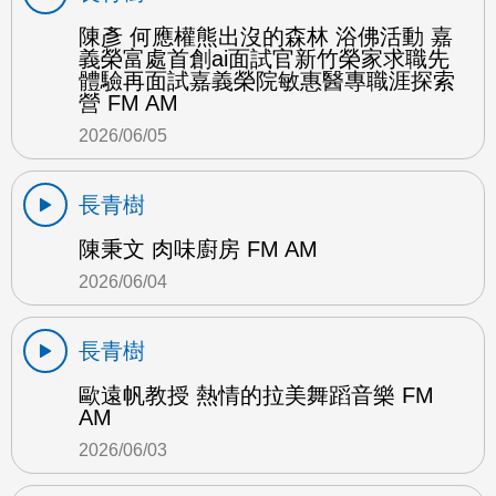
陳彥 何應權熊出沒的森林 浴佛活動 嘉
義榮富處首創ai面試官新竹榮家求職先
體驗再面試嘉義榮院敏惠醫專職涯探索
營 FM AM
2026/06/05
長青樹
陳秉文 肉味廚房 FM AM
2026/06/04
長青樹
歐遠帆教授 熱情的拉美舞蹈音樂 FM
AM
2026/06/03