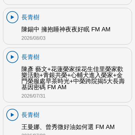
長青樹
陳錫中 擁抱睡神夜夜好眠 FM AM
2026/08/03
長青樹
陳彥 藝文+花蓮榮家採花生佳里榮家歡
樂活動+青銀共榮+心輔犬進入榮家+金
門榮服處早茶時光+中榮跨院揭5大長壽
基因密碼 FM AM
2026/07/31
長青樹
王曼娜、曾秀微好油如何選 FM AM