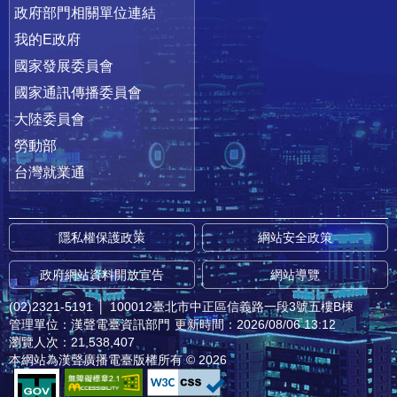
政府部門相關單位連結
我的E政府
國家發展委員會
國家通訊傳播委員會
大陸委員會
勞動部
台灣就業通
隱私權保護政策
網站安全政策
政府網站資料開放宣告
網站導覽
(02)2321-5191
│
100012臺北市中正區信義路一段3號五樓B棟
管理單位：漢聲電臺資訊部門
更新時間：2026/08/06 13:12
瀏覽人次：21,538,407
本網站為漢聲廣播電臺版權所有 © 2026