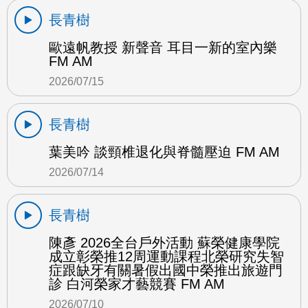
長青樹
歐遠帆教授 新聲音 耳目一新的室內樂
FM AM
2026/07/15
長青樹
葉美吟 談頸椎退化與脊髓壓迫 FM AM
2026/07/14
長青樹
陳彥 2026全台戶外活動 蘇榮健康學院
成立彰榮推12周運動課程北榮研究失智
症跟缺牙有關暑假出國中榮推出旅遊門
診 白河榮家才藝競賽 FM AM
2026/07/10