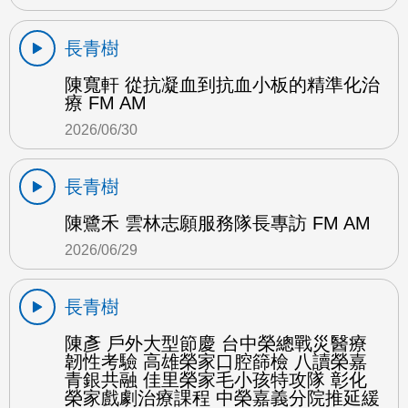
長青樹
陳寬軒 從抗凝血到抗血小板的精準化治
療 FM AM
2026/06/30
長青樹
陳鷺禾 雲林志願服務隊長專訪 FM AM
2026/06/29
長青樹
陳彥 戶外大型節慶 台中榮總戰災醫療
韌性考驗 高雄榮家口腔篩檢 八讀榮嘉
青銀共融 佳里榮家毛小孩特攻隊 彰化
榮家戲劇治療課程 中榮嘉義分院推延緩