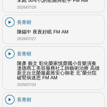
宋銘 50年代的歌曲與歌手 FM AM
2026/07/29
長青樹
陳錫中 夜夜好眠 FM AM
2026/07/27
長青樹
陳彥 藝文 彰化榮家慎齋國小音樂演奏
達德商工美容服務社工師藝術治療 高雄
新北台北榮服處推安心御老 北ˇ榮分院
破腎病迷思 FM AM
2026/07/24
長青樹