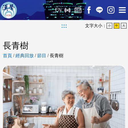
EN
:::
文字大小：
小
中
大
長青樹
首頁
/
經典回放
/
節目
/
長青樹