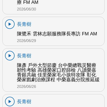
療 FM AM
2026/06/30
長青樹
陳鷺禾 雲林志願服務隊長專訪 FM AM
2026/06/29
長青樹
陳彥 戶外大型節慶 台中榮總戰災醫療
韌性考驗 高雄榮家口腔篩檢 八讀榮嘉
青銀共融 佳里榮家毛小孩特攻隊 彰化
榮家戲劇治療課程 中榮嘉義分院推延緩
2026/06/26
長青樹