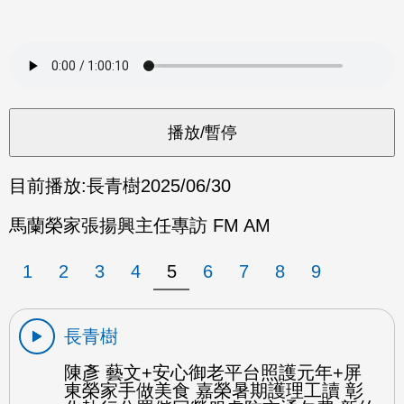
目前播放:
長青樹
2025/06/30
馬蘭榮家張揚興主任專訪 FM AM
1
2
3
4
5
6
7
8
9
長青樹
陳彥 藝文+安心御老平台照護元年+屏
東榮家手做美食 嘉榮暑期護理工讀 彰