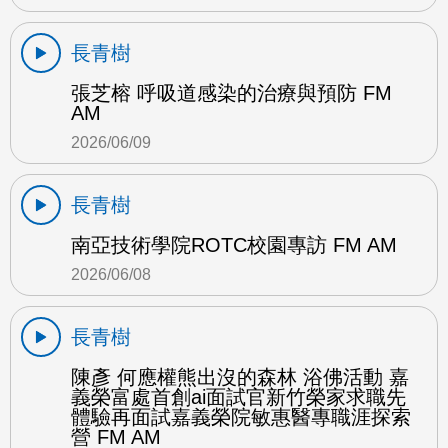
長青樹
張芝榕 呼吸道感染的治療與預防 FM
AM
2026/06/09
長青樹
南亞技術學院ROTC校園專訪 FM AM
2026/06/08
長青樹
陳彥 何應權熊出沒的森林 浴佛活動 嘉
義榮富處首創ai面試官新竹榮家求職先
體驗再面試嘉義榮院敏惠醫專職涯探索
營 FM AM