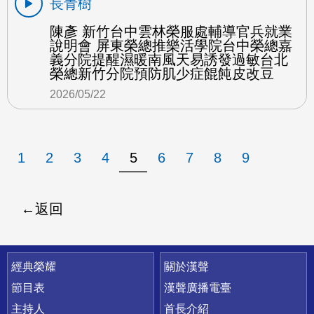
長青樹
陳彥 新竹台中雲林榮服處輔導官兵就業
說明會 屏東榮總推樂活學院台中榮總嘉
義分院提醒濕暖南風天易誘發過敏台北
榮總新竹分院預防肌少症餛飩皮改豆
2026/05/22
1
2
3
4
5
6
7
8
9
返回
快速連結
經典榮耀
關於漢聲
節目表
漢聲廣播電臺
主持人
首長介紹