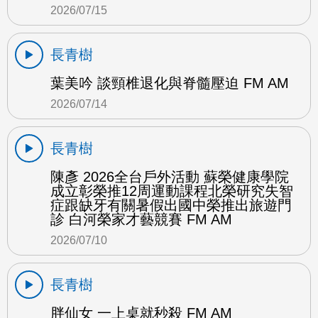
2026/07/15
長青樹
葉美吟 談頸椎退化與脊髓壓迫 FM AM
2026/07/14
長青樹
陳彥 2026全台戶外活動 蘇榮健康學院
成立彰榮推12周運動課程北榮研究失智
症跟缺牙有關暑假出國中榮推出旅遊門
診 白河榮家才藝競賽 FM AM
2026/07/10
長青樹
胖仙女 一上桌就秒殺 FM AM