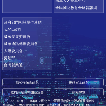
國軍人才招募中心
全民國防教育全球資訊網
政府部門相關單位連結
我的E政府
國家發展委員會
國家通訊傳播委員會
大陸委員會
勞動部
台灣就業通
隱私權保護政策
網站安全政策
政府網站資料開放宣告
網站導覽
(02)2321-5191
│
100012臺北市中正區信義路一段3號五樓B棟
管理單位：漢聲電臺資訊部門
更新時間：2026/08/08 21:59