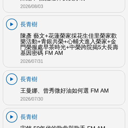
2026/08/03
長青樹
陳彥 藝文+花蓮榮家採花生佳里榮家歡
樂活動+青銀共榮+心輔犬進入榮家+金
門榮服處早茶時光+中榮跨院揭5大長壽
基因密碼 FM AM
2026/07/31
長青樹
王曼娜、曾秀微好油如何選 FM AM
2026/07/30
長青樹