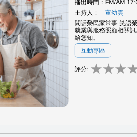
播出時間：
FM/AM 17
主持人：
董幼雲
閒話榮民家常事 笑語
就業與服務照顧相關訊
給您知。
互動專區
★
★
★
評分: