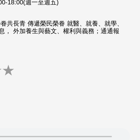
:00-18:00(週一至週五)
榮眷共長青 傳遞榮民榮眷 就醫、就養、就學、
息， 外加養生與藝文、權利與義務；通通報
★
★