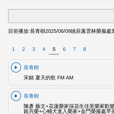
目前播放:
長青樹
2025/06/09
姚辰蕙雲林榮服處業
1
2
3
4
5
6
7
8
長青樹
宋銘 夏天的歌 FM AM
長青樹
陳彥 藝文+花蓮榮家採花生佳里榮家歡
銀共榮+心輔犬進入榮家+金門榮服處早