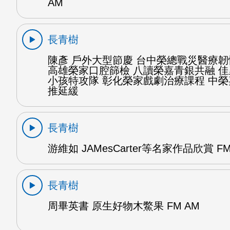
AM
長青樹
陳彥 戶外大型節慶 台中榮總戰災醫療
高雄榮家口腔篩檢 八讀榮嘉青銀共融 
小孩特攻隊 彰化榮家戲劇治療課程 中
推延緩
長青樹
游維如 JAMesCarter等名家作品欣賞 FM
長青樹
周畢英書 原生好物木鱉果 FM AM