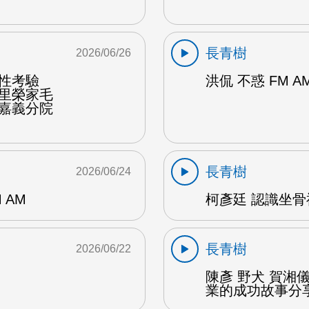
長青樹
2026/06/26
韌性考驗
洪侃 不惑 FM A
佳里榮家毛
榮嘉義分院
長青樹
2026/06/24
 AM
柯彥廷 認識坐骨神
長青樹
2026/06/22
陳彥 野犬 賀湘
業的成功故事分享 