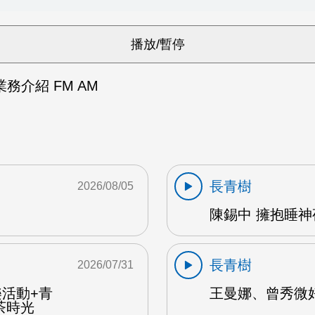
務介紹 FM AM
長青樹
2026/08/05
陳錫中 擁抱睡神夜
長青樹
2026/07/31
樂活動+青
王曼娜、曾秀微好
茶時光