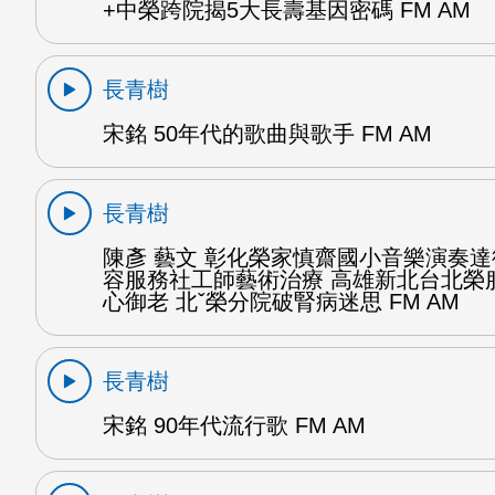
+中榮跨院揭5大長壽基因密碼 FM AM
長青樹
宋銘 50年代的歌曲與歌手 FM AM
長青樹
陳彥 藝文 彰化榮家慎齋國小音樂演奏
容服務社工師藝術治療 高雄新北台北榮
心御老 北ˇ榮分院破腎病迷思 FM AM
長青樹
宋銘 90年代流行歌 FM AM