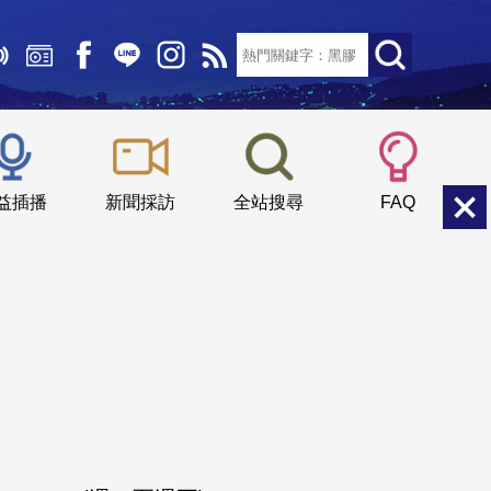
文字大小：
小
中
大
益插播
新聞採訪
全站搜尋
FAQ