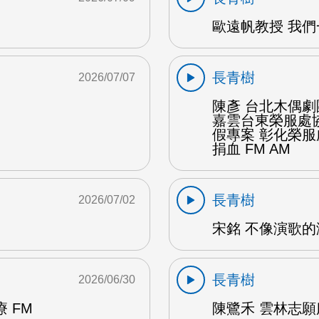
歐遠帆教授 我們
長青樹
2026/07/07
陳彥 台北木偶劇
嘉雲台東榮服處
假專案 彰化榮
捐血 FM AM
長青樹
2026/07/02
宋銘 不像演歌的演
長青樹
2026/06/30
 FM
陳鷺禾 雲林志願