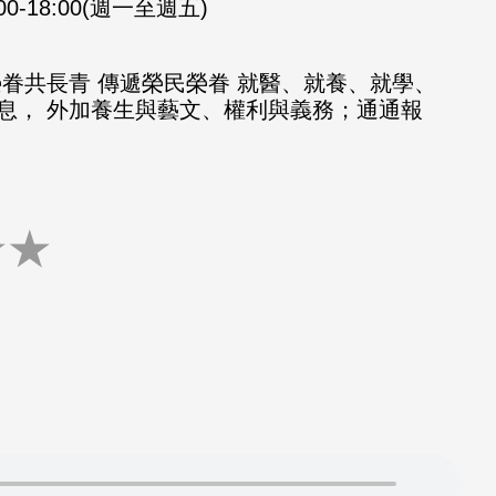
:00-18:00(週一至週五)
榮眷共長青 傳遞榮民榮眷 就醫、就養、就學、
息， 外加養生與藝文、權利與義務；通通報
★
★