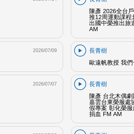
陳彥 2026全
推12周運動課
出國中榮推出旅遊
AM
長青樹
2026/07/09
歐遠帆教授 我們
長青樹
2026/07/07
陳彥 台北木偶劇
嘉雲台東榮服處
假專案 彰化榮
捐血 FM AM