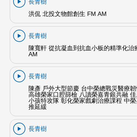
長青樹
洪侃 北投文物館創生 FM AM
長青樹
陳寬軒 從抗凝血到抗血小板的精準化治療
AM
長青樹
陳彥 戶外大型節慶 台中榮總戰災醫療
高雄榮家口腔篩檢 八讀榮嘉青銀共融 
小孩特攻隊 彰化榮家戲劇治療課程 中
推延緩
長青樹