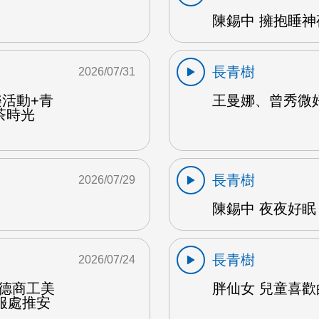
陳錫中 擁抱睡神夜
長青樹
2026/07/31
樂活動+青
王曼娜、曾秀微好
茶時光
長青樹
2026/07/29
陳錫中 夜夜好眠 
長青樹
2026/07/24
達德商工美
胖仙女 兒童喜歡的
服處推安