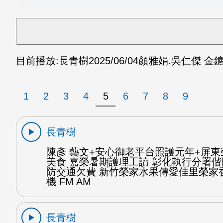
目前播放:
長青樹
2025/06/04
顏雅娟.吳仁傑 金鑣
1
2
3
4
5
6
7
8
9
長青樹
陳彥 藝文+安心御老平台照護元年+屏
美食 嘉榮暑期護理工讀 彰化執行分署
防交通欠費 新竹榮家水果傳愛佳里榮家
機 FM AM
長青樹