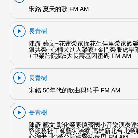
宋銘 夏天的歌 FM AM
長青樹
陳彥 藝文+花蓮榮家採花生佳里榮家歡
銀共榮+心輔犬進入榮家+金門榮服處早
+中榮跨院揭5大長壽基因密碼 FM AM
長青樹
宋銘 50年代的歌曲與歌手 FM AM
長青樹
陳彥 藝文 彰化榮家慎齋國小音樂演奏
容服務社工師藝術治療 高雄新北台北榮
心御老 北ˇ榮分院破腎病迷思 FM AM