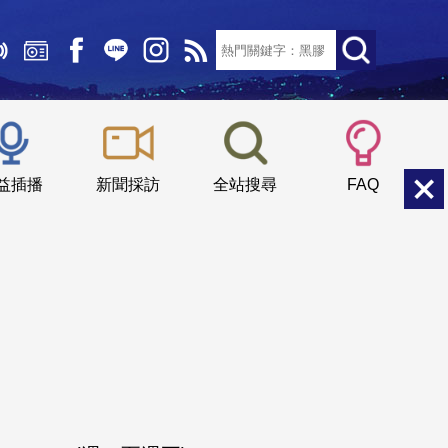
文字大小：
小
中
大
益插播
新聞採訪
全站搜尋
FAQ