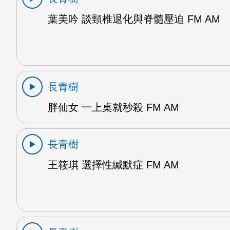
葉美吟 談頸椎退化與脊髓壓迫 FM AM
長青樹
胖仙女 一上桌就秒殺 FM AM
長青樹
王筱琪 選擇性緘默症 FM AM