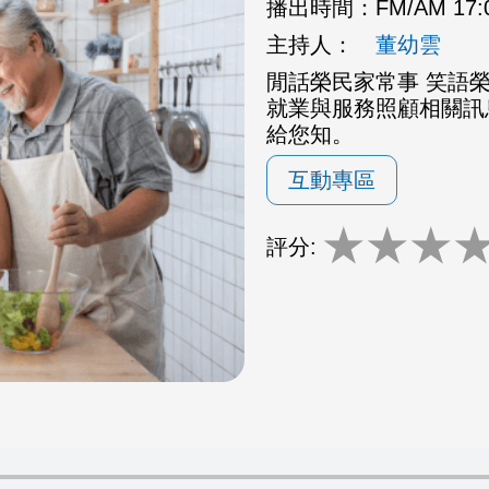
播出時間：
FM/AM 17
主持人：
董幼雲
閒話榮民家常事 笑語
就業與服務照顧相關訊
給您知。
互動專區
★
★
★
評分: