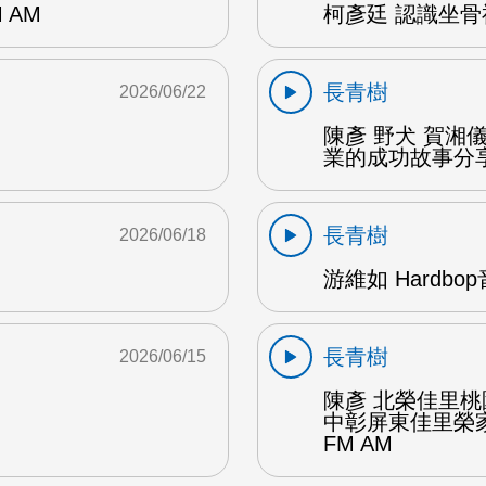
 AM
柯彥廷 認識坐骨神
長青樹
2026/06/22
陳彥 野犬 賀湘
業的成功故事分享 
長青樹
2026/06/18
游維如 Hardbo
長青樹
2026/06/15
陳彥 北榮佳里
中彰屏東佳里榮家
FM AM