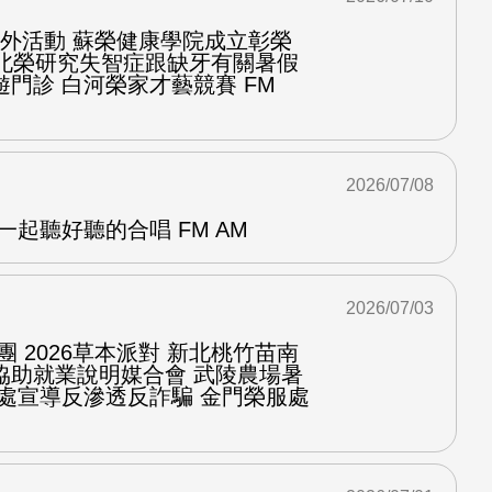
台戶外活動 蘇榮健康學院成立彰榮
程北榮研究失智症跟缺牙有關暑假
門診 白河榮家才藝競賽 FM
2026/07/08
一起聽好聽的合唱 FM AM
2026/07/03
團 2026草本派對 新北桃竹苗南
協助就業說明媒合會 武陵農場暑
服處宣導反滲透反詐騙 金門榮服處