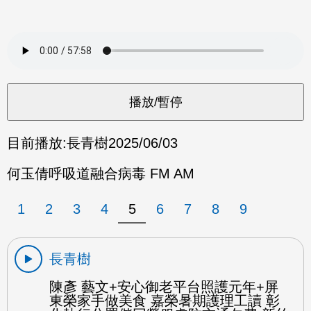
目前播放:
長青樹
2025/06/03
何玉倩呼吸道融合病毒 FM AM
1
2
3
4
5
6
7
8
9
長青樹
陳彥 藝文+安心御老平台照護元年+屏
東榮家手做美食 嘉榮暑期護理工讀 彰