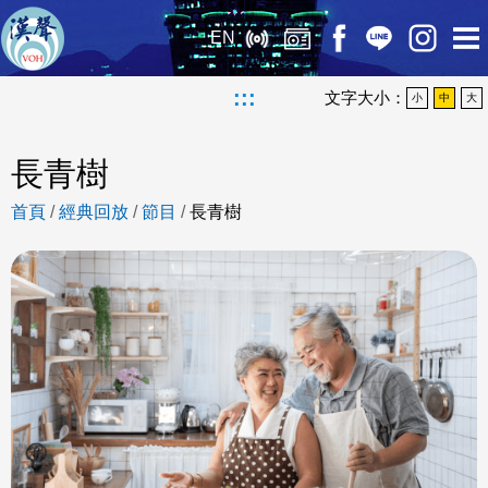
EN
:::
文字大小：
小
中
大
長青樹
首頁
/
經典回放
/
節目
/
長青樹