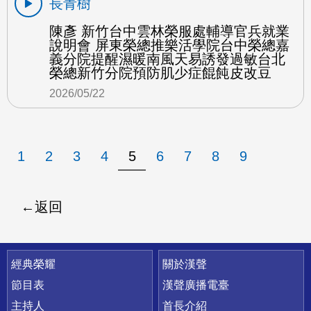
長青樹
陳彥 新竹台中雲林榮服處輔導官兵就業
說明會 屏東榮總推樂活學院台中榮總嘉
義分院提醒濕暖南風天易誘發過敏台北
榮總新竹分院預防肌少症餛飩皮改豆
2026/05/22
1
2
3
4
5
6
7
8
9
返回
快速連結
經典榮耀
關於漢聲
節目表
漢聲廣播電臺
主持人
首長介紹