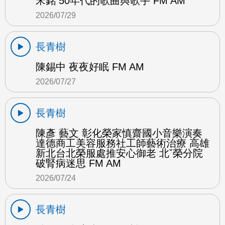
宋銘 50年代的歌曲與歌手 FM AM
2026/07/29
長青樹
陳錫中 夜夜好眠 FM AM
2026/07/27
長青樹
陳彥 藝文 彰化榮家慎齋國小音樂演奏
達德商工美容服務社工師藝術治療 高雄
新北台北榮服處推安心御老 北ˇ榮分院
破腎病迷思 FM AM
2026/07/24
長青樹