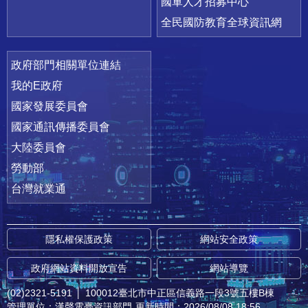
國軍人才招募中心
全民國防教育全球資訊網
政府部門相關單位連結
我的E政府
國家發展委員會
國家通訊傳播委員會
大陸委員會
勞動部
台灣就業通
隱私權保護政策
網站安全政策
政府網站資料開放宣告
網站導覽
(02)2321-5191
│
100012臺北市中正區信義路一段3號五樓B棟
管理單位：漢聲電臺資訊部門
更新時間：2026/08/08 18:56