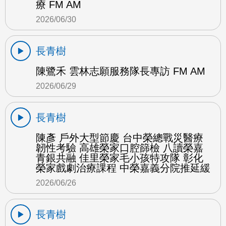
療 FM AM
2026/06/30
長青樹
陳鷺禾 雲林志願服務隊長專訪 FM AM
2026/06/29
長青樹
陳彥 戶外大型節慶 台中榮總戰災醫療
韌性考驗 高雄榮家口腔篩檢 八讀榮嘉
青銀共融 佳里榮家毛小孩特攻隊 彰化
榮家戲劇治療課程 中榮嘉義分院推延緩
2026/06/26
長青樹