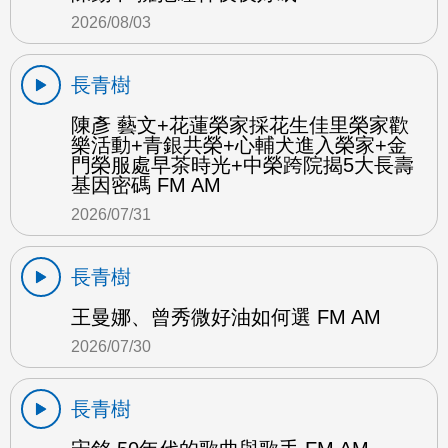
2026/08/03
長青樹
陳彥 藝文+花蓮榮家採花生佳里榮家歡
樂活動+青銀共榮+心輔犬進入榮家+金
門榮服處早茶時光+中榮跨院揭5大長壽
基因密碼 FM AM
2026/07/31
長青樹
王曼娜、曾秀微好油如何選 FM AM
2026/07/30
長青樹