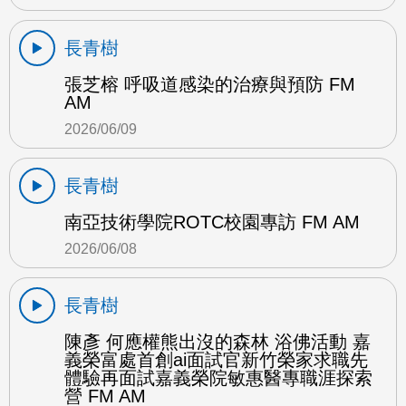
長青樹
張芝榕 呼吸道感染的治療與預防 FM
AM
2026/06/09
長青樹
南亞技術學院ROTC校園專訪 FM AM
2026/06/08
長青樹
陳彥 何應權熊出沒的森林 浴佛活動 嘉
義榮富處首創ai面試官新竹榮家求職先
體驗再面試嘉義榮院敏惠醫專職涯探索
營 FM AM