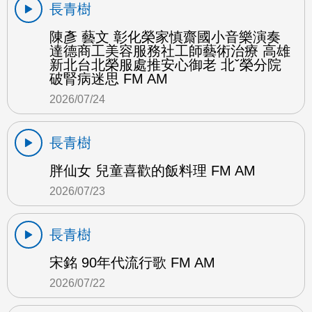
長青樹
陳彥 藝文 彰化榮家慎齋國小音樂演奏
達德商工美容服務社工師藝術治療 高雄
新北台北榮服處推安心御老 北ˇ榮分院
破腎病迷思 FM AM
2026/07/24
長青樹
胖仙女 兒童喜歡的飯料理 FM AM
2026/07/23
長青樹
宋銘 90年代流行歌 FM AM
2026/07/22