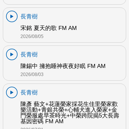
長青樹
宋銘 夏天的歌 FM AM
2026/08/05
長青樹
陳錫中 擁抱睡神夜夜好眠 FM AM
2026/08/03
長青樹
陳彥 藝文+花蓮榮家採花生佳里榮家歡
樂活動+青銀共榮+心輔犬進入榮家+金
門榮服處早茶時光+中榮跨院揭5大長壽
基因密碼 FM AM