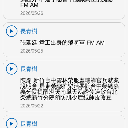
FM AM
2026/05/26
長青樹
張延廷 童工出身的飛將軍 FM AM
2026/05/25
長青樹
陳彥 新竹台中雲林榮服處輔導官兵就業
說明會 屏東榮總推樂活學院台中榮總嘉
義分院提醒濕暖南風天易誘發過敏台北
榮總新竹分院預防肌少症餛飩皮改豆
2026/05/22
長青樹