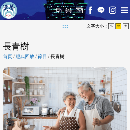
EN
:::
文字大小：
小
中
大
長青樹
首頁
/
經典回放
/
節目
/
長青樹