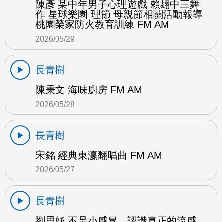
陳彥 某中年男子心理遊戲 賴翃中三舞
作 星球樂園 理節 母親節相關活動報導
桃園榮家防火教育訓練 FM AM
2026/05/29
長青樹
陳秉文 海味廚房 FM AM
2026/05/28
長青樹
宋銘 經典東瀛翻唱曲 FM AM
2026/05/27
長青樹
劉思妤 不是小感冒，認識真正的流感