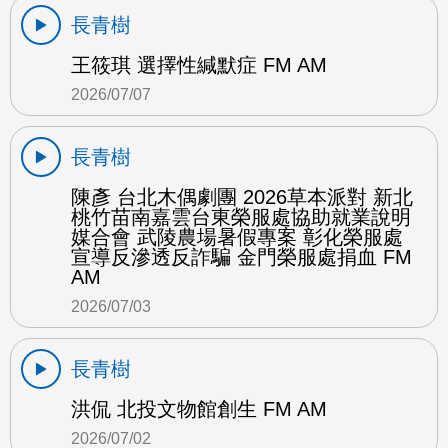
長青樹
王筱琪 選擇性緘默症 FM AM
2026/07/07
長青樹
陳彥 台北木偶劇團 2026草本派對 新北
桃竹苗南嘉雲台東榮服處協助就業說明
媒合會 武陵農場暑假專案 彰化榮服處
宣導反滲透反詐騙 金門榮服處捐血 FM
AM
2026/07/03
長青樹
洪侃 北投文物館創生 FM AM
2026/07/02