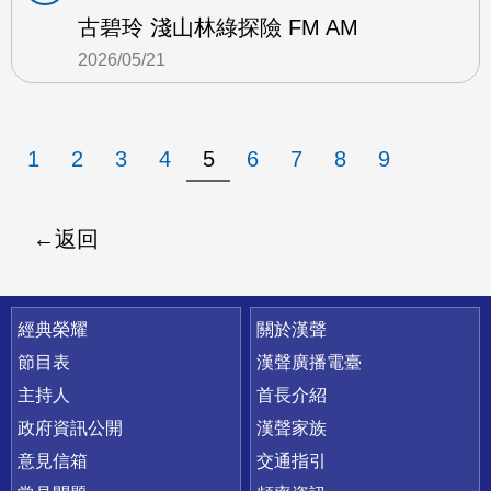
古碧玲 淺山林綠探險 FM AM
2026/05/21
1
2
3
4
5
6
7
8
9
返回
快速連結
經典榮耀
關於漢聲
節目表
漢聲廣播電臺
主持人
首長介紹
政府資訊公開
漢聲家族
意見信箱
交通指引