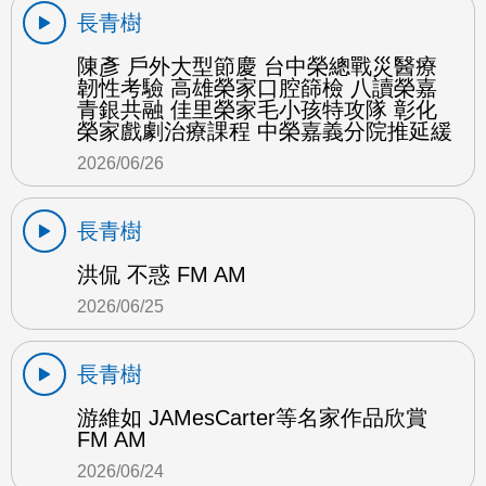
長青樹
陳彥 戶外大型節慶 台中榮總戰災醫療
韌性考驗 高雄榮家口腔篩檢 八讀榮嘉
青銀共融 佳里榮家毛小孩特攻隊 彰化
榮家戲劇治療課程 中榮嘉義分院推延緩
2026/06/26
長青樹
洪侃 不惑 FM AM
2026/06/25
長青樹
游維如 JAMesCarter等名家作品欣賞
FM AM
2026/06/24