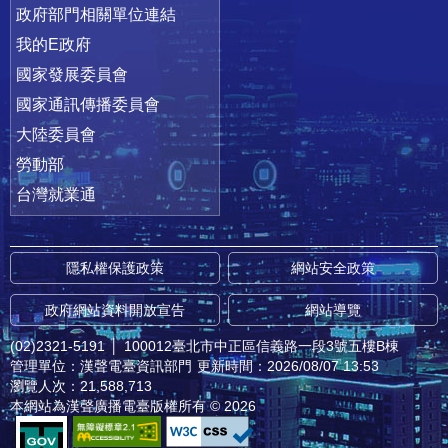
政府部門相關單位連結
我的E政府
國家發展委員會
國家通訊傳播委員會
大陸委員會
勞動部
台灣就業通
隱私權保護政策
網站安全政策
政府網站資料開放宣告
網站導覽
(02)2321-5191
│
100012臺北市中正區信義路一段3號五樓B棟
管理單位：漢聲電臺資訊部門
更新時間：2026/08/07 13:53
瀏覽人次：21,588,713
本網站為漢聲廣播電臺版權所有 © 2026