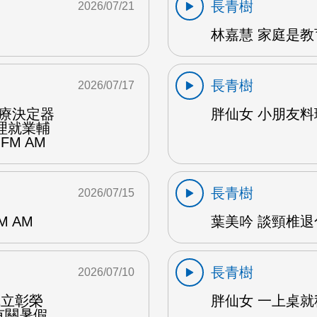
長青樹
2026/07/21
林嘉慧 家庭是教
長青樹
2026/07/17
醫療決定器
胖仙女 小朋友料理
理就業輔
FM AM
長青樹
2026/07/15
 AM
葉美吟 談頸椎退
長青樹
2026/07/10
成立彰榮
胖仙女 一上桌就秒
有關暑假