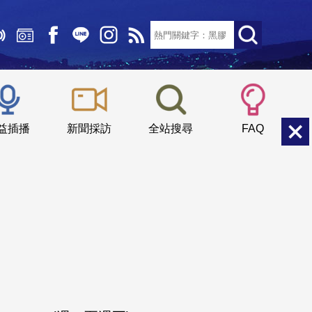
文字大小：
小
中
大
益插播
新聞採訪
全站搜尋
FAQ