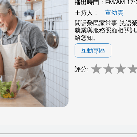
播出時間：
FM/AM 17
主持人：
董幼雲
閒話榮民家常事 笑語
就業與服務照顧相關訊
給您知。
互動專區
★
★
★
評分: