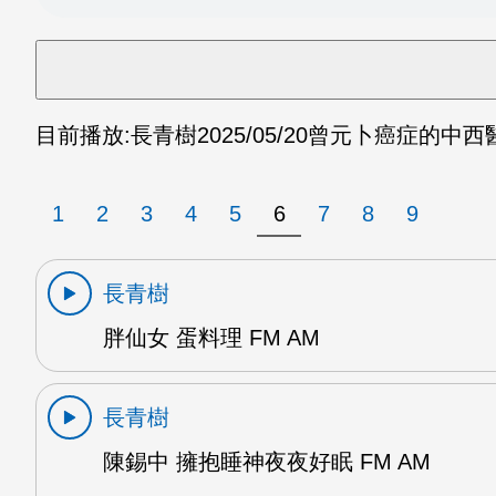
目前播放:
長青樹
2025/05/20
曾元卜癌症的中西醫
1
2
3
4
5
6
7
8
9
長青樹
胖仙女 蛋料理 FM AM
長青樹
陳錫中 擁抱睡神夜夜好眠 FM AM