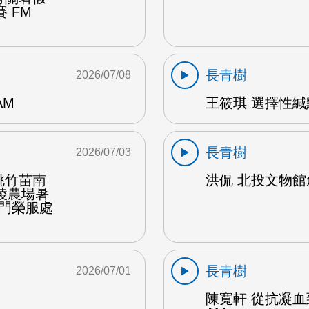
 FM
長青樹
2026/07/08
AM
王筱琪 選擇性緘默
長青樹
2026/07/03
桃竹苗南
洪侃 北投文物館創
陵農場暑
金門榮服處
長青樹
2026/07/01
陳寬軒 從抗凝血