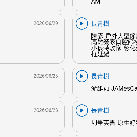
AM
長青樹
2026/06/29
陳彥 戶外大型節
高雄榮家口腔篩
小孩特攻隊 彰
推延緩
長青樹
2026/06/25
游維如 JAMesC
長青樹
2026/06/23
周畢英書 原生好物