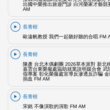
出國中榮推出旅遊門診 白河榮家才藝競賽
AM
長青樹
歐遠帆教授 我們一起聽好聽的合唱 FM 
長青樹
陳彥 台北木偶劇團 2026草本派對 新北
嘉雲台東榮服處協助就業說明媒合會 武
假專案 彰化榮服處宣導反滲透反詐騙 
捐血 FM AM
長青樹
宋銘 不像演歌的演歌 FM AM