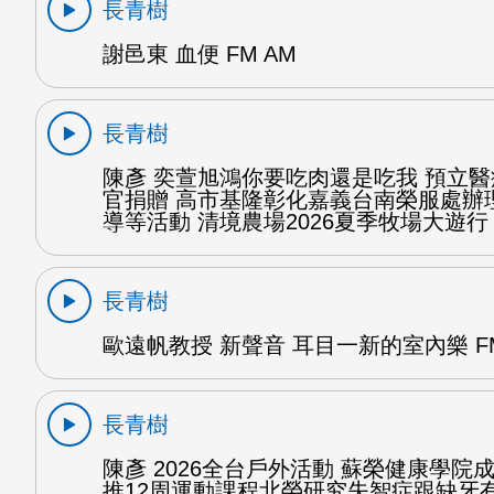
長青樹
謝邑東 血便 FM AM
長青樹
陳彥 奕萱旭鴻你要吃肉還是吃我 預立
官捐贈 高市基隆彰化嘉義台南榮服處辦
導等活動 清境農場2026夏季牧場大遊行 
長青樹
歐遠帆教授 新聲音 耳目一新的室內樂 FM
長青樹
陳彥 2026全台戶外活動 蘇榮健康學院
推12周運動課程北榮研究失智症跟缺牙