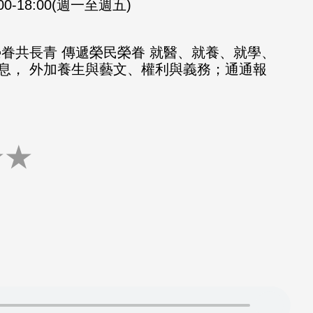
:00-18:00(週一至週五)
榮眷共長青 傳遞榮民榮眷 就醫、就養、就學、
息， 外加養生與藝文、權利與義務；通通報
★
★