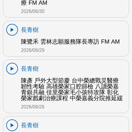
療 FM AM
2026/06/30
長青樹
陳鷺禾 雲林志願服務隊長專訪 FM AM
2026/06/29
長青樹
陳彥 戶外大型節慶 台中榮總戰災醫療
韌性考驗 高雄榮家口腔篩檢 八讀榮嘉
青銀共融 佳里榮家毛小孩特攻隊 彰化
榮家戲劇治療課程 中榮嘉義分院推延緩
2026/06/26
長青樹