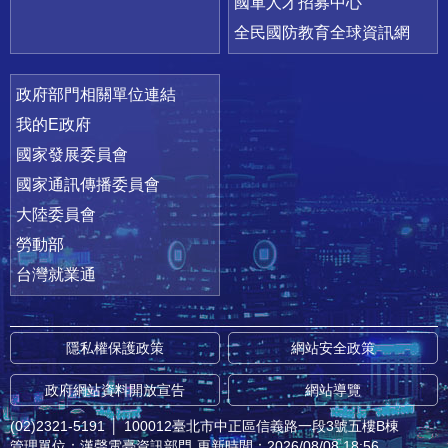
國軍人才招募中心
全民國防教育全球資訊網
政府部門相關單位連結
我的E政府
國家發展委員會
國家通訊傳播委員會
大陸委員會
勞動部
台灣就業通
隱私權保護政策
網站安全政策
政府網站資料開放宣告
網站導覽
(02)2321-5191
│
100012臺北市中正區信義路一段3號五樓B棟
管理單位：漢聲電臺資訊部門
更新時間：2026/08/08 18:56