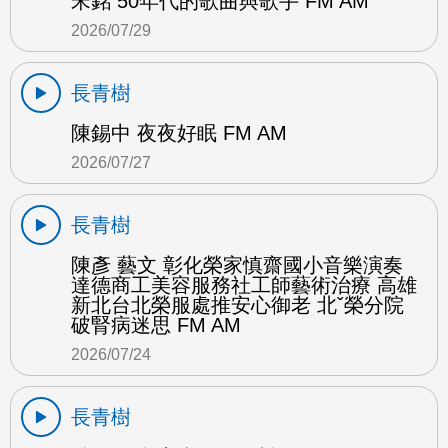
宋銘 50年代的歌曲與歌手 FM AM
2026/07/29
長青樹
陳錫中 夜夜好眠 FM AM
2026/07/27
長青樹
陳彥 藝文 彰化榮家慎齋國小音樂演奏
達德商工美容服務社工師藝術治療 高雄
新北台北榮服處推安心御老 北ˇ榮分院
破腎病迷思 FM AM
2026/07/24
長青樹