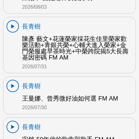
2026/08/03
長青樹
陳彥 藝文+花蓮榮家採花生佳里榮家歡
樂活動+青銀共榮+心輔犬進入榮家+金
門榮服處早茶時光+中榮跨院揭5大長壽
基因密碼 FM AM
2026/07/31
長青樹
王曼娜、曾秀微好油如何選 FM AM
2026/07/30
長青樹