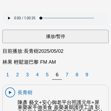
目前播放:
長青樹
2025/05/02
林果 輕鬆遊巴黎 FM AM
1
2
3
4
5
6
7
8
9
長青樹
陳彥 藝文+安心御老平台照護元年+屏
東榮家手做美食 嘉榮暑期護理工讀 彰