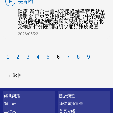
長青樹
陳彥 新竹台中雲林榮服處輔導官兵就業
說明會 屏東榮總推樂活學院台中榮總嘉
義分院提醒濕暖南風天易誘發過敏台北
榮總新竹分院預防肌少症餛飩皮改豆
2026/05/22
1
2
3
4
5
6
7
8
9
返回
快速連結
經典榮耀
關於漢聲
節目表
漢聲廣播電臺
主持人
首長介紹