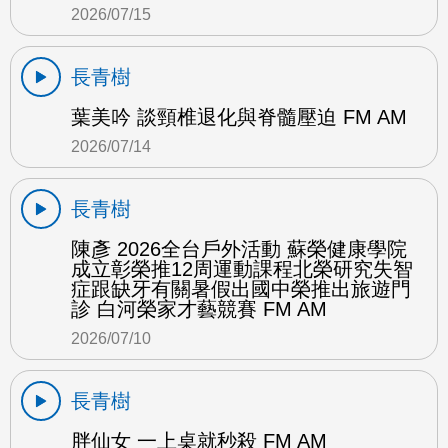
2026/07/15
長青樹
葉美吟 談頸椎退化與脊髓壓迫 FM AM
2026/07/14
長青樹
陳彥 2026全台戶外活動 蘇榮健康學院
成立彰榮推12周運動課程北榮研究失智
症跟缺牙有關暑假出國中榮推出旅遊門
診 白河榮家才藝競賽 FM AM
2026/07/10
長青樹
胖仙女 一上桌就秒殺 FM AM