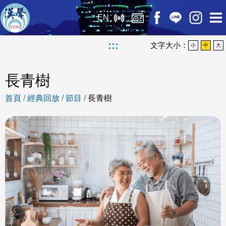
EN
:::
文字大小：
小
中
大
長青樹
首頁
/
經典回放
/
節目
/
長青樹