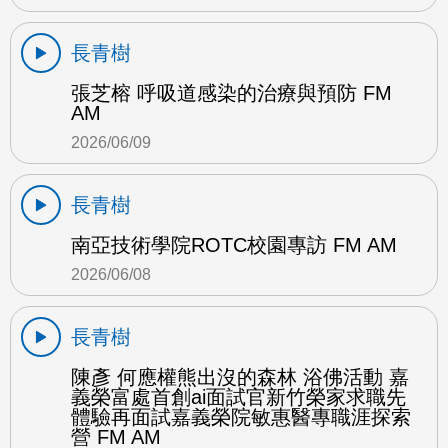
長青樹
張芝榕 呼吸道感染的治療與預防 FM
AM
2026/06/09
長青樹
南亞技術學院ROTC校園專訪 FM AM
2026/06/08
長青樹
陳彥 何應權熊出沒的森林 浴佛活動 嘉
義榮富處首創ai面試官新竹榮家求職先
體驗再面試嘉義榮院敏惠醫專職涯探索
營 FM AM