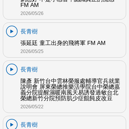
FM AM
2026/05/26
長青樹
張延廷 童工出身的飛將軍 FM AM
2026/05/25
長青樹
陳彥 新竹台中雲林榮服處輔導官兵就業
說明會 屏東榮總推樂活學院台中榮總嘉
義分院提醒濕暖南風天易誘發過敏台北
榮總新竹分院預防肌少症餛飩皮改豆
2026/05/22
長青樹