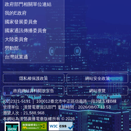
政府部門相關單位連結
我的E政府
國家發展委員會
國家通訊傳播委員會
大陸委員會
勞動部
台灣就業通
隱私權保護政策
網站安全政策
政府網站資料開放宣告
網站導覽
(02)2321-5191
│
100012臺北市中正區信義路一段3號五樓B棟
管理單位：漢聲電臺資訊部門
更新時間：2026/08/07 13:53
瀏覽人次：21,588,968
本網站為漢聲廣播電臺版權所有 © 2026