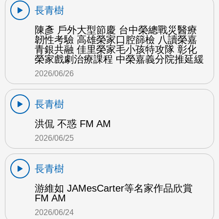
長青樹
陳彥 戶外大型節慶 台中榮總戰災醫療
韌性考驗 高雄榮家口腔篩檢 八讀榮嘉
青銀共融 佳里榮家毛小孩特攻隊 彰化
榮家戲劇治療課程 中榮嘉義分院推延緩
2026/06/26
長青樹
洪侃 不惑 FM AM
2026/06/25
長青樹
游維如 JAMesCarter等名家作品欣賞
FM AM
2026/06/24