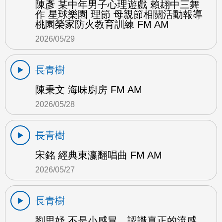
陳彥 某中年男子心理遊戲 賴翃中三舞
作 星球樂園 理節 母親節相關活動報導
桃園榮家防火教育訓練 FM AM
2026/05/29
長青樹
陳秉文 海味廚房 FM AM
2026/05/28
長青樹
宋銘 經典東瀛翻唱曲 FM AM
2026/05/27
長青樹
劉思妤 不是小感冒，認識真正的流感