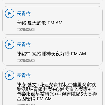
長青樹
宋銘 夏天的歌 FM AM
2026/08/05
長青樹
陳錫中 擁抱睡神夜夜好眠 FM AM
2026/08/03
長青樹
陳彥 藝文+花蓮榮家採花生佳里榮家歡
樂活動+青銀共榮+心輔犬進入榮家+金
門榮服處早茶時光+中榮跨院揭5大長壽
基因密碼 FM AM