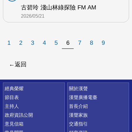
古碧玲 淺山林綠探險 FM AM
2026/05/21
1
2
3
4
5
6
7
8
9
返回
快速連結
經典榮耀
關於漢聲
節目表
漢聲廣播電臺
主持人
首長介紹
政府資訊公開
漢聲家族
意見信箱
交通指引