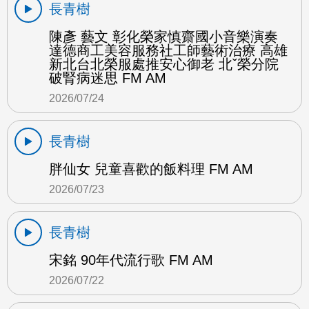
長青樹
陳彥 藝文 彰化榮家慎齋國小音樂演奏
達德商工美容服務社工師藝術治療 高雄
新北台北榮服處推安心御老 北ˇ榮分院
破腎病迷思 FM AM
2026/07/24
長青樹
胖仙女 兒童喜歡的飯料理 FM AM
2026/07/23
長青樹
宋銘 90年代流行歌 FM AM
2026/07/22