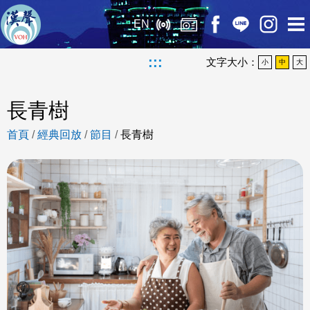
EN
:::
文字大小：
小
中
大
長青樹
首頁
/
經典回放
/
節目
/
長青樹