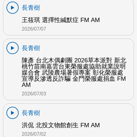
長青樹
王筱琪 選擇性緘默症 FM AM
2026/07/07
長青樹
陳彥 台北木偶劇團 2026草本派對 新北
桃竹苗南嘉雲台東榮服處協助就業說明
媒合會 武陵農場暑假專案 彰化榮服處
宣導反滲透反詐騙 金門榮服處捐血 FM
AM
2026/07/03
長青樹
洪侃 北投文物館創生 FM AM
2026/07/02