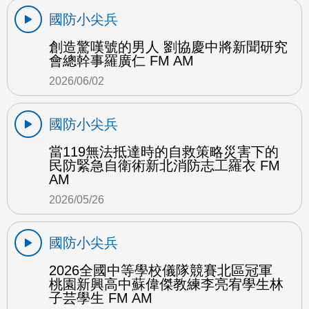
國防小尖兵
創造驚嘆號的男人 劉協慶中將新聞研究
會總幹事羅廣仁 FM AM
2026/06/02
國防小尖兵
當119無法抵達時的自救策略災害下的
民防緊急自衛術新北消防志工羅衣 FM
AM
2026/05/26
國防小尖兵
2026全國中等學校儀隊競賽北區冠軍
桃園新興高中蘇偉傑教練李亮宥學生林
子芸學生 FM AM