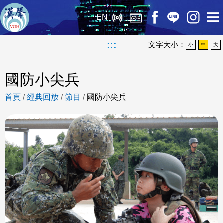
EN
:::
文字大小：
小
中
大
國防小尖兵
首頁
/
經典回放
/
節目
/
國防小尖兵