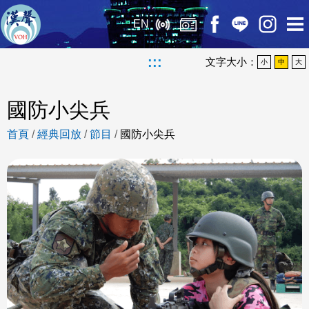
EN
:::
文字大小：
小
中
大
國防小尖兵
首頁
/
經典回放
/
節目
/
國防小尖兵