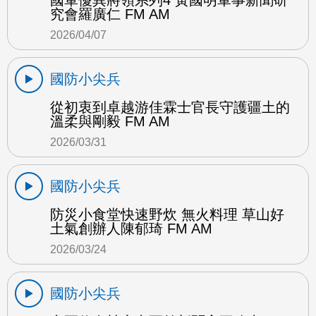
國軍優異將領系列4 黃國明軍事新聞研
究會羅廣仁 FM AM
2026/04/07
國防小尖兵
從初衷到卓越游佳霖士官長守護疆土的
溫柔與剛毅 FM AM
2026/03/31
國防小尖兵
防災小食堂快速野炊 無火料理 草山好
土氣創辦人陳郁琦 FM AM
2026/03/24
國防小尖兵