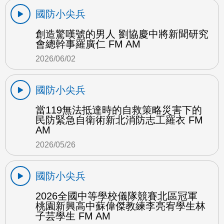
國防小尖兵
創造驚嘆號的男人 劉協慶中將新聞研究
會總幹事羅廣仁 FM AM
2026/06/02
國防小尖兵
當119無法抵達時的自救策略災害下的
民防緊急自衛術新北消防志工羅衣 FM
AM
2026/05/26
國防小尖兵
2026全國中等學校儀隊競賽北區冠軍
桃園新興高中蘇偉傑教練李亮宥學生林
子芸學生 FM AM