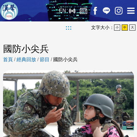
EN
:::
文字大小：
小
中
大
國防小尖兵
首頁
/
經典回放
/
節目
/
國防小尖兵