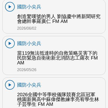
國防小尖兵
創造驚嘆號的男人 劉協慶中將新聞研究
會總幹事羅廣仁 FM AM
2026/06/02
國防小尖兵
當119無法抵達時的自救策略災害下的
民防緊急自衛術新北消防志工羅衣 FM
AM
2026/05/26
國防小尖兵
2026全國中等學校儀隊競賽北區冠軍
桃園新興高中蘇偉傑教練李亮宥學生林
子芸學生 FM AM