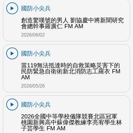
國防小尖兵
創造驚嘆號的男人 劉協慶中將新聞研究
會總幹事羅廣仁 FM AM
2026/06/02
國防小尖兵
當119無法抵達時的自救策略災害下的
民防緊急自衛術新北消防志工羅衣 FM
AM
2026/05/26
國防小尖兵
2026全國中等學校儀隊競賽北區冠軍
桃園新興高中蘇偉傑教練李亮宥學生林
子芸學生 FM AM