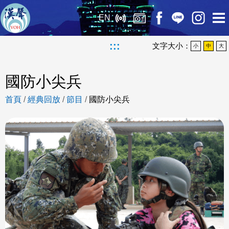
EN
:::
文字大小：
小
中
大
國防小尖兵
首頁
/
經典回放
/
節目
/
國防小尖兵