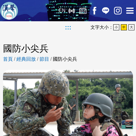
EN
:::
文字大小：
小
中
大
國防小尖兵
首頁
/
經典回放
/
節目
/
國防小尖兵