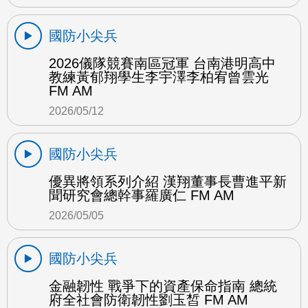
國防小尖兵
2026儀隊競賽南區冠軍 台南港明高中
教練黃郁翔學生李宇澤李柏宥曾雲光
FM AM
2026/05/12
國防小尖兵
優異將領系列介紹 漢翔董事長曹進平新
聞研究會總幹事羅廣仁 FM AM
2026/05/05
國防小尖兵
金融韌性 戰爭下的資產保命指南 總統
府全社會防衛韌性劉玉皙 FM AM