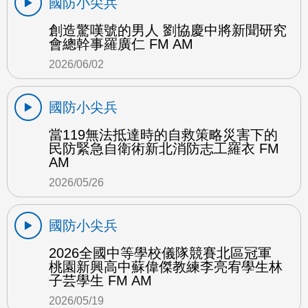
國防小尖兵
創造驚嘆號的男人 劉協慶中將新聞研究
會總幹事羅廣仁 FM AM
2026/06/02
國防小尖兵
當119無法抵達時的自救策略災害下的
民防緊急自衛術新北消防志工羅衣 FM
AM
2026/05/26
國防小尖兵
2026全國中等學校儀隊競賽北區冠軍
桃園新興高中蘇偉傑教練李亮宥學生林
子芸學生 FM AM
2026/05/19