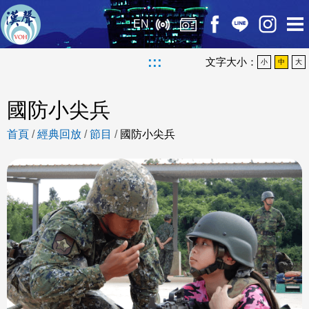
EN
:::
文字大小：
小
中
大
國防小尖兵
首頁
/
經典回放
/
節目
/
國防小尖兵