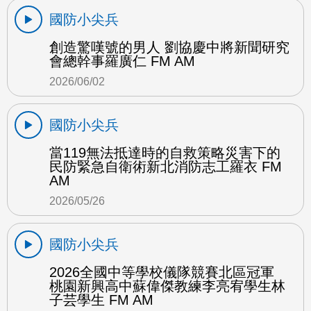
國防小尖兵
創造驚嘆號的男人 劉協慶中將新聞研究
會總幹事羅廣仁 FM AM
2026/06/02
國防小尖兵
當119無法抵達時的自救策略災害下的
民防緊急自衛術新北消防志工羅衣 FM
AM
2026/05/26
國防小尖兵
2026全國中等學校儀隊競賽北區冠軍
桃園新興高中蘇偉傑教練李亮宥學生林
子芸學生 FM AM