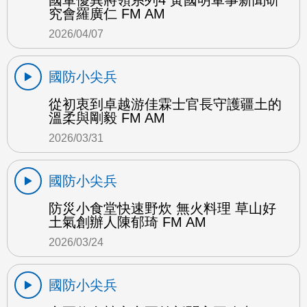
國軍優異將領系列4 黃國明軍事新聞研
究會羅廣仁 FM AM
2026/04/07
國防小尖兵
從初衷到卓越游佳霖士官長守護疆土的
溫柔與剛毅 FM AM
2026/03/31
國防小尖兵
防災小食堂快速野炊 無火料理 草山好
土氣創辦人陳郁琦 FM AM
2026/03/24
國防小尖兵