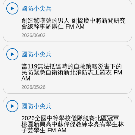
國防小尖兵
創造驚嘆號的男人 劉協慶中將新聞研究
會總幹事羅廣仁 FM AM
2026/06/02
國防小尖兵
當119無法抵達時的自救策略災害下的
民防緊急自衛術新北消防志工羅衣 FM
AM
2026/05/26
國防小尖兵
2026全國中等學校儀隊競賽北區冠軍
桃園新興高中蘇偉傑教練李亮宥學生林
子芸學生 FM AM