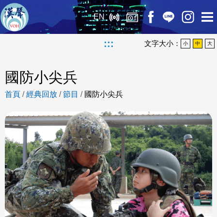
EN
:::
文字大小：
小
中
大
國防小尖兵
首頁
/
經典回放
/
節目
/
國防小尖兵