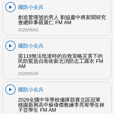
國防小尖兵
創造驚嘆號的男人 劉協慶中將新聞研究
會總幹事羅廣仁 FM AM
2026/06/02
國防小尖兵
當119無法抵達時的自救策略災害下的
民防緊急自衛術新北消防志工羅衣 FM
AM
2026/05/26
國防小尖兵
2026全國中等學校儀隊競賽北區冠軍
桃園新興高中蘇偉傑教練李亮宥學生林
子芸學生 FM AM