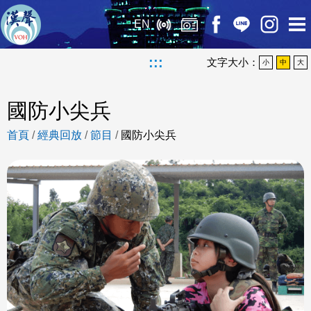
EN
:::
文字大小：
小
中
大
國防小尖兵
首頁
/
經典回放
/
節目
/
國防小尖兵