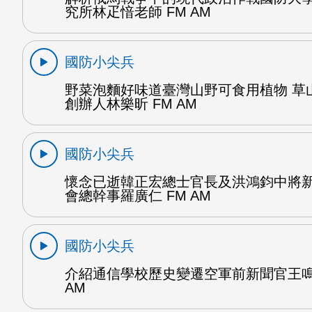
究所林疋愔老師 FM AM
國防小尖兵
野菜泡麵好味道臺灣山野可食用植物 草
創辦人林樂昕 FM AM
國防小尖兵
懷念已逝韓正宏總士官長及洪鴻鈞中將
會總幹事羅廣仁 FM AM
國防小尖兵
介紹通信學校歷史變遷空軍前新聞官王鳴
AM