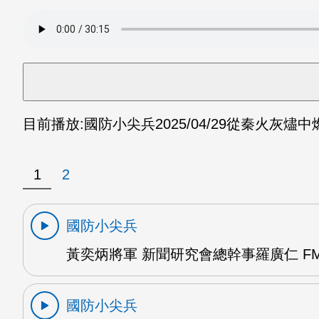
目前播放:
國防小尖兵
2025/04/29
從秦火灰燼中燃
1
2
國防小尖兵
黃奕炳將軍 新聞研究會總幹事羅廣仁 FM
國防小尖兵