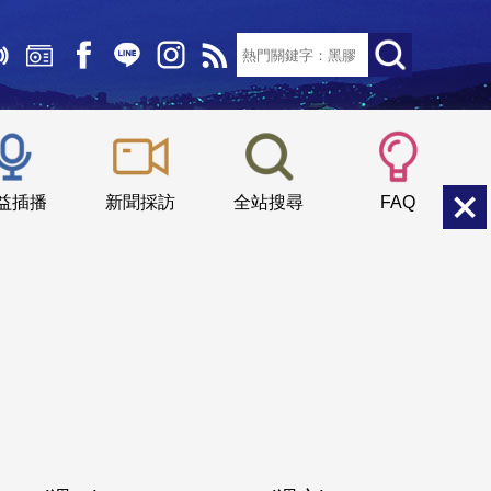
文字大小：
小
中
大
益插播
新聞採訪
全站搜尋
FAQ