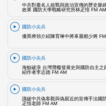
中共對臺名人統戰與政治宣傳的歷史脈
效果 國防大學戰略研究所林疋愔 FM A
國防小尖兵
優異將領介紹陳育琳中將辜麗都少將 FM 
國防小尖兵
海鯤破浪 台灣潛艦發展史與國防自主之
紹作者李志德 FM AM
國防小尖兵
識破中共偽客觀與偽親近的宣傳手法國
疋愔老師 FM AM