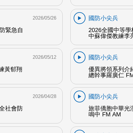
國防小尖兵
2026/05/26
民防緊急自
2026全國中等
中蘇偉傑教練李亮
國防小尖兵
2026/05/12
教練黃郁翔
優異將領系列介
總幹事羅廣仁 FM
國防小尖兵
2026/04/28
府全社會防
旅菲僑胞中華光
鳴中 FM AM