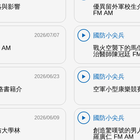
絡與影響
優異留外軍校生
M
FM AM
國防小尖兵
2026/07/07
AM
戰火空襲下的馬
治醫師陳冠廷 FM
國防小尖兵
2026/06/23
路書籍介
空軍小型康樂競賽
國防小尖兵
2026/06/09
防大學林
創造驚嘆號的男
羅廣仁 FM AM