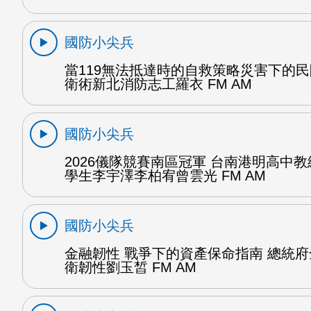
國防小尖兵
當119無法抵達時的自救策略災害下的
衛術新北消防志工羅衣 FM AM
國防小尖兵
2026儀隊競賽南區冠軍 台南港明高中
學生李宇澤李柏宥曾雲光 FM AM
國防小尖兵
金融韌性 戰爭下的資產保命指南 總統
衛韌性劉玉皙 FM AM