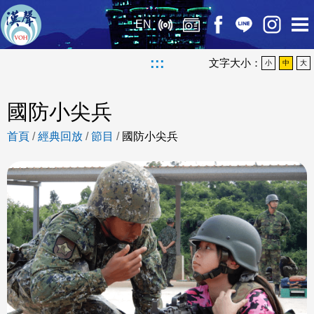
EN
:::
文字大小：
小
中
大
國防小尖兵
首頁
/
經典回放
/
節目
/
國防小尖兵