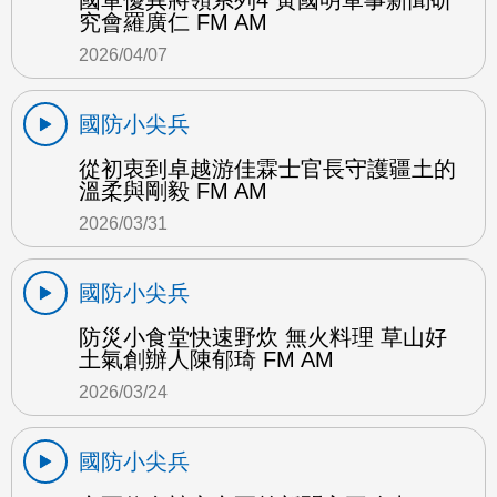
國軍優異將領系列4 黃國明軍事新聞研
究會羅廣仁 FM AM
2026/04/07
國防小尖兵
從初衷到卓越游佳霖士官長守護疆土的
溫柔與剛毅 FM AM
2026/03/31
國防小尖兵
防災小食堂快速野炊 無火料理 草山好
土氣創辦人陳郁琦 FM AM
2026/03/24
國防小尖兵