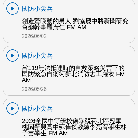
國防小尖兵
創造驚嘆號的男人 劉協慶中將新聞研究
會總幹事羅廣仁 FM AM
2026/06/02
國防小尖兵
當119無法抵達時的自救策略災害下的
民防緊急自衛術新北消防志工羅衣 FM
AM
2026/05/26
國防小尖兵
2026全國中等學校儀隊競賽北區冠軍
桃園新興高中蘇偉傑教練李亮宥學生林
子芸學生 FM AM