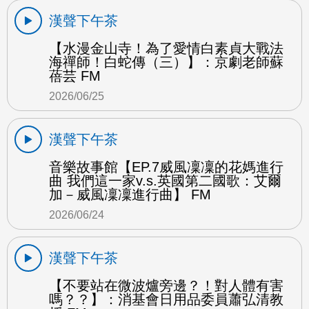
漢聲下午茶
【水漫金山寺！為了愛情白素貞大戰法
海禪師！白蛇傳（三）】：京劇老師蘇
蓓芸 FM
2026/06/25
漢聲下午茶
音樂故事館【EP.7威風凜凜的花媽進行
曲 我們這一家v.s.英國第二國歌：艾爾
加－威風凜凜進行曲】 FM
2026/06/24
漢聲下午茶
【不要站在微波爐旁邊？！對人體有害
嗎？？】：消基會日用品委員蕭弘清教