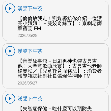
漢聲下午茶
【偷偷放我走！劉媒婆給你介紹一位漂
亮小妞妞！－雙姣奇緣五】：京劇老師
蘇蓓芸 FM
2026/05/28
漢聲下午茶
【音樂故事館－日劇男神也彈古典吉
他！大聖堂歌曲欣賞】：古典吉他老師
楊昱泓／【兒童托育服務法】：消費者
報導雜誌社副社長張琬萍律師 FM
2026/05/27
漢聲下午茶
【失智症保健－吃什麼可以預防失