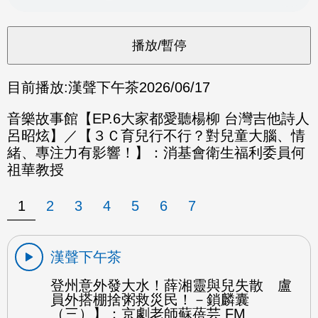
目前播放:
漢聲下午茶
2026/06/17
音樂故事館【EP.6大家都愛聽楊柳 台灣吉他詩人
呂昭炫】／【３Ｃ育兒行不行？對兒童大腦、情
緒、專注力有影響！】：消基會衛生福利委員何
祖華教授
1
2
3
4
5
6
7
漢聲下午茶
登州意外發大水！薛湘靈與兒失散 盧
員外搭棚捨粥救災民！－鎖麟囊
（三）】：京劇老師蘇蓓芸 FM