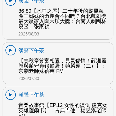
漢聲下午茶
86 89【水中之屋】二十年後的颱風海
產三姊妹的命運會不同嗎？台北戲劇獎
最大贏家入圍六項大獎：台南人劇團林
曉函、張家禎
2026/08/03
漢聲下午茶
【春秋亭貧富相遇，見景傷情！薛湘靈
贈與趙守貞鎖麟囊！鎖麟囊（二）】：
京劇老師蘇蓓芸 FM
2026/07/30
漢聲下午茶
音樂故事館【EP.12 女性的復仇 捷克女
英雄薩爾卡】：古典吉他 楊昱泓老師
FM