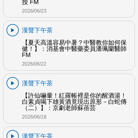
授 FM
2026/06/23
漢聲下午茶
【夏天高溫容易中暑？中醫教你如何保
健！】：消基會中醫藥委員潘珮蘭醫師
FM
2026/06/22
漢聲下午茶
【許仙嚇暈！紅羅帳裡是你的醒酒湯！
白素貞喝下雄黃酒竟現出原形－白蛇傳
（二）】：京劇老師蘇蓓芸
2026/06/18
漢聲下午茶