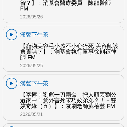
智？】：消基會醫療委員 陳龍醫師
FM
2026/05/26
漢聲下午茶
【寵物美容毛小孩不小心猝死 美容師該
負責嗎？】：消基會執行董事徐則鈺律
師 FM
2026/05/25
漢聲下午茶
【喀擦！劉彪一刀兩命 把人頭丟劉公
道家中！意外害死宋巧姣弟弟？！－雙
姣奇緣（五）】：京劇老師蘇蓓芸 FM
2026/05/21