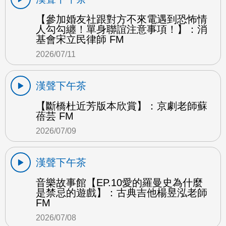
【參加婚友社跟對方不來電遇到恐怖情
人勾勾纏！單身聯誼注意事項！】：消
基會宋立民律師 FM
2026/07/11
漢聲下午茶
【斷橋杜近芳版本欣賞】：京劇老師蘇
蓓芸 FM
2026/07/09
漢聲下午茶
音樂故事館【EP.10愛的羅曼史為什麼
是禁忌的遊戲】：古典吉他楊昱泓老師
FM
2026/07/08