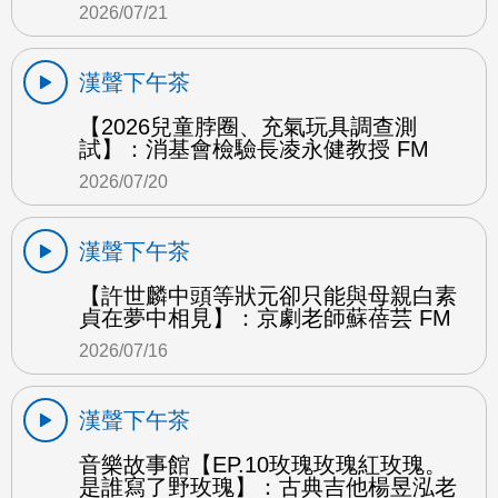
2026/07/21
漢聲下午茶
【2026兒童脖圈、充氣玩具調查測
試】：消基會檢驗長凌永健教授 FM
2026/07/20
漢聲下午茶
【許世麟中頭等狀元卻只能與母親白素
貞在夢中相見】：京劇老師蘇蓓芸 FM
2026/07/16
漢聲下午茶
音樂故事館【EP.10玫瑰玫瑰紅玫瑰。
是誰寫了野玫瑰】：古典吉他楊昱泓老