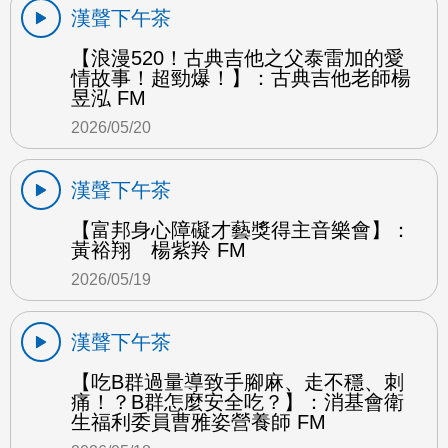
漢聲下午茶
【浪漫520！古典吉他之父泰雷加的愛
情故事！超勁爆！】：古典吉他老師楊
昱泓 FM
2026/05/20
漢聲下午茶
【富邦身心障礙才藝獎得主音樂會】：
黃裕翔 楊紫羚 FM
2026/05/19
漢聲下午茶
【吃B群過量導致手腳麻、走不穩、刺
痛！？B群怎麼安全吃？】：消基會衛
生福利委員曹雅姿營養師 FM