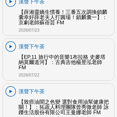
漢聲下午茶
【薛湘靈嬌生慣養！三番五次調換鎖麟
囊幸好薛老夫人打圓場！鎖麟囊一】：
京劇老師蘇蓓芸 FM
2026/07/23
漢聲下午茶
【EP.11 旅行中的音樂1布拉格 史麥塔
納莫爾道河】：古典吉他楊昱泓老師
FM
2026/07/22
漢聲下午茶
【致癌油聞之色變 選對食用油幫健康把
關！】：拓蔬人料理團隊曾秀微老師 詠
鑠生活股份有限公司王曼娜老師 FM