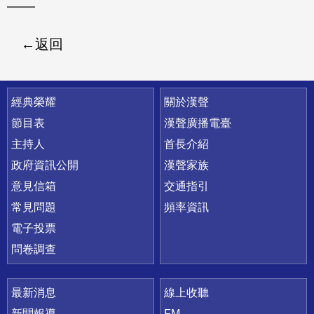
返回
快速連結
經典榮耀
關於漢聲
節目表
漢聲廣播電臺
主持人
首長介紹
政府資訊公開
漢聲家族
意見信箱
交通指引
常見問題
頻率資訊
電子投票
問卷調查
最新消息
線上收聽
新聞報導
FM