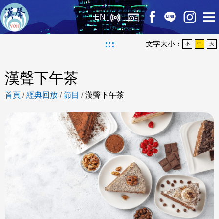
EN
:::
文字大小：
小
中
大
漢聲下午茶
首頁
/
經典回放
/
節目
/
漢聲下午茶