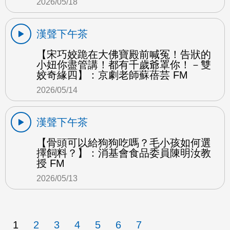
2026/05/18
漢聲下午茶
【宋巧姣跪在大佛寶殿前喊冤！告狀的
小妞你盡管講！都有千歲爺罩你！－雙
姣奇緣四】：京劇老師蘇蓓芸 FM
2026/05/14
漢聲下午茶
【骨頭可以給狗狗吃嗎？毛小孩如何選
擇飼料？】：消基會食品委員陳明汝教
授 FM
2026/05/13
1
2
3
4
5
6
7