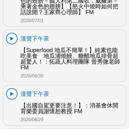
色的翅膀－義大利第二國歌：威爾第－
乘著金色的翅膀】【怒火中燒時如何把
話說開？王家齊心理師】 FM
2026/07/01
漢聲下午茶
【Superfood 地瓜不簡單！】純素也能
吃美食 地瓜浦燒鰻、糖醋地瓜排骨超
超驚人！：拓蔬人料理團隊 曾秀微老師
FM
2026/06/30
漢聲下午茶
【出國自駕更要注意！】：消基會休閒
育樂委員謝懷恕教授 FM
2026/06/29