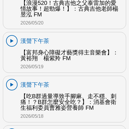
【浪漫520！古典吉他之父泰雷加的愛
情故事！超勁爆！】：古典吉他老師楊
昱泓 FM
2026/05/20
漢聲下午茶
【富邦身心障礙才藝獎得主音樂會】：
黃裕翔 楊紫羚 FM
2026/05/19
漢聲下午茶
【吃B群過量導致手腳麻、走不穩、刺
痛！？B群怎麼安全吃？】：消基會衛
生福利委員曹雅姿營養師 FM
2026/05/18