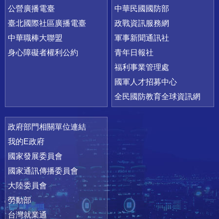
公營廣播電臺
中華民國國防部
臺北國際社區廣播電臺
政戰資訊服務網
中華職棒大聯盟
軍事新聞通訊社
身心障礙者權利公約
青年日報社
福利事業管理處
國軍人才招募中心
全民國防教育全球資訊網
政府部門相關單位連結
我的E政府
國家發展委員會
國家通訊傳播委員會
大陸委員會
勞動部
台灣就業通