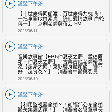
漢聲下午茶
【十世修得同船渡，百世修得共枕眠！
一把傘開啟白素貞、許仙愛情故事 白蛇
傳一】：京劇老師蘇蓓芸 FM
2026/06/11
漢聲下午茶
音樂故事館【EP.5仲夏夜之夢：孟德爾
頌－仲夏夜之夢】：古典吉他老師楊昱
泓【超豪大雨！竟影響身體頭痛、睡不
好、沒食慾？】：消基會中醫藥委員
2026/06/10
漢聲下午茶
【利用監視器偷拍？！衛福部公布偷拍
醫美集團店家！】：消基會名譽董事長