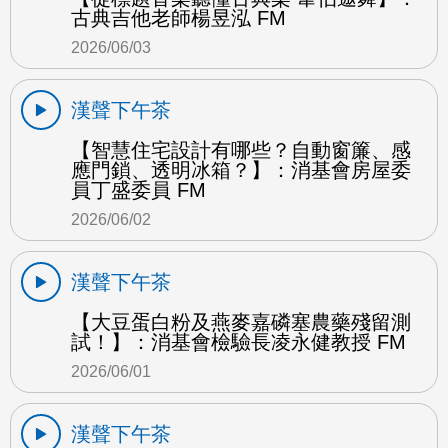
古典吉他老師楊昱泓 FM
2026/06/03
漢聲下午茶
【智慧住宅設計有哪些？自動窗簾、感
應門鎖、透明冰箱？】：消基會房屋委
員丁盛委員 FM
2026/06/02
漢聲下午茶
【大豆蛋白粉及燕麥嘉磷塞農藥殘留測
試！】：消基會檢驗長凌永健教授 FM
2026/06/01
漢聲下午茶