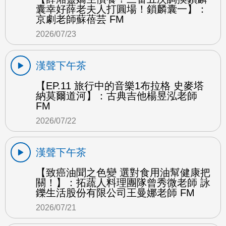
囊幸好薛老夫人打圓場！鎖麟囊一】：
京劇老師蘇蓓芸 FM
2026/07/23
漢聲下午茶
【EP.11 旅行中的音樂1布拉格 史麥塔
納莫爾道河】：古典吉他楊昱泓老師
FM
2026/07/22
漢聲下午茶
【致癌油聞之色變 選對食用油幫健康把
關！】：拓蔬人料理團隊曾秀微老師 詠
鑠生活股份有限公司王曼娜老師 FM
2026/07/21