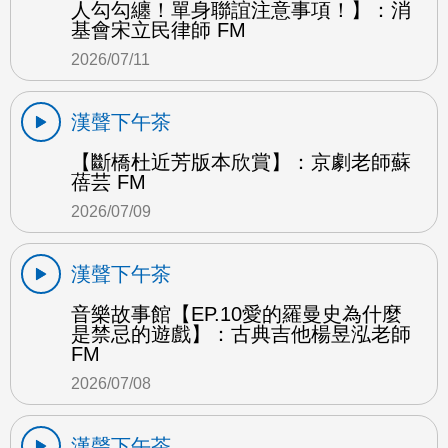
人勾勾纏！單身聯誼注意事項！】：消
基會宋立民律師 FM
2026/07/11
漢聲下午茶
【斷橋杜近芳版本欣賞】：京劇老師蘇
蓓芸 FM
2026/07/09
漢聲下午茶
音樂故事館【EP.10愛的羅曼史為什麼
是禁忌的遊戲】：古典吉他楊昱泓老師
FM
2026/07/08
漢聲下午茶