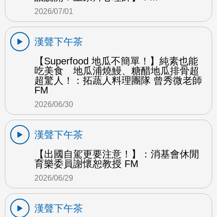
2026/07/01
漢聲下午茶
【Superfood 地瓜不簡單！】純素也能
吃美食 地瓜浦燒鰻、糖醋地瓜排骨超
超驚人！：拓蔬人料理團隊 曾秀微老師
FM
2026/06/30
漢聲下午茶
【出國自駕更要注意！】：消基會休閒
育樂委員謝懷恕教授 FM
2026/06/29
漢聲下午茶