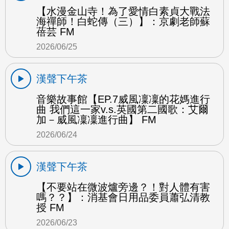
【水漫金山寺！為了愛情白素貞大戰法
海禪師！白蛇傳（三）】：京劇老師蘇
蓓芸 FM
2026/06/25
漢聲下午茶
音樂故事館【EP.7威風凜凜的花媽進行
曲 我們這一家v.s.英國第二國歌：艾爾
加－威風凜凜進行曲】 FM
2026/06/24
漢聲下午茶
【不要站在微波爐旁邊？！對人體有害
嗎？？】：消基會日用品委員蕭弘清教
授 FM
2026/06/23