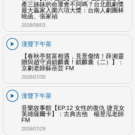
產三姊妹的命運會不同嗎？台北戲劇獎
最大贏家入圍六項大獎：台南人劇團林
曉函、張家禎
2026/08/03
漢聲下午茶
【春秋亭貧富相遇，見景傷情！薛湘靈
贈與趙守貞鎖麟囊！鎖麟囊（二）】：
京劇老師蘇蓓芸 FM
2026/07/30
漢聲下午茶
音樂故事館【EP.12 女性的復仇 捷克女
英雄薩爾卡】：古典吉他 楊昱泓老師
FM
2026/07/29