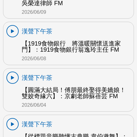
吳榮達律師 FM
2026/06/09
漢聲下午茶
【1919食物銀行 將溫暖關懷送進家
門】：1919食物銀行翁逸玲主任 FM
2026/06/08
漢聲下午茶
【圓滿大結局！傅朋最終娶得美嬌娘！
雙姣奇緣六】：京劇老師蘇蓓芸 FM
2026/06/04
漢聲下午茶
【從標題音樂聽懂古典樂 韋伯邀舞】：