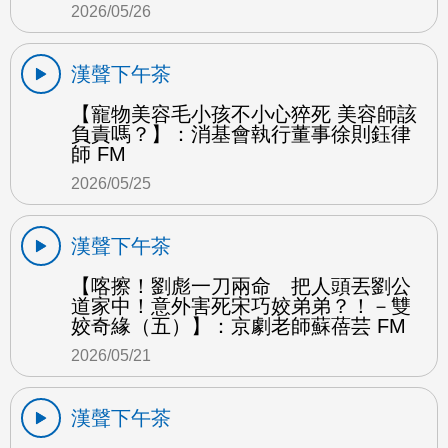
2026/05/26
漢聲下午茶
【寵物美容毛小孩不小心猝死 美容師該
負責嗎？】：消基會執行董事徐則鈺律
師 FM
2026/05/25
漢聲下午茶
【喀擦！劉彪一刀兩命 把人頭丟劉公
道家中！意外害死宋巧姣弟弟？！－雙
姣奇緣（五）】：京劇老師蘇蓓芸 FM
2026/05/21
漢聲下午茶