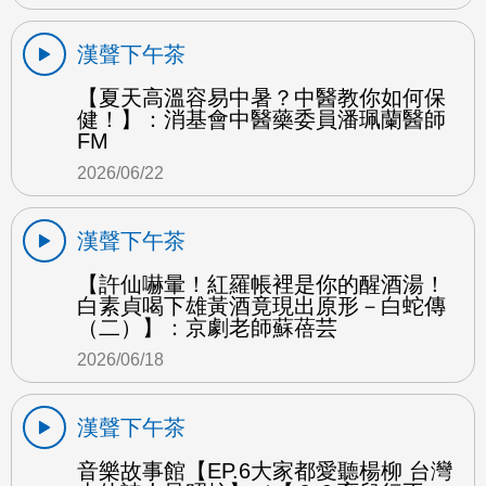
漢聲下午茶
【夏天高溫容易中暑？中醫教你如何保
健！】：消基會中醫藥委員潘珮蘭醫師
FM
2026/06/22
漢聲下午茶
【許仙嚇暈！紅羅帳裡是你的醒酒湯！
白素貞喝下雄黃酒竟現出原形－白蛇傳
（二）】：京劇老師蘇蓓芸
2026/06/18
漢聲下午茶
音樂故事館【EP.6大家都愛聽楊柳 台灣