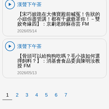
漢聲下午茶
【宋巧姣跪在大佛寶殿前喊冤！告狀的
小妞你盡管講！都有千歲爺罩你！－雙
姣奇緣四】：京劇老師蘇蓓芸 FM
2026/05/14
漢聲下午茶
【骨頭可以給狗狗吃嗎？毛小孩如何選
擇飼料？】：消基會食品委員陳明汝教
授 FM
2026/05/13
1
2
3
4
5
6
7