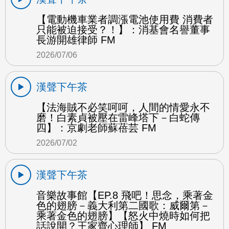
【電動機車業者調漲電池使用費 消費者
只能被迫接受？！】：消基會名譽董事
長游開雄律師 FM
2026/07/06
漢聲下午茶
【法海賊不必笑呵呵，人間的情愛永不
磨！白素貞被壓在雷峰塔下－白蛇傳
四】：京劇老師蘇蓓芸 FM
2026/07/02
漢聲下午茶
音樂故事館【EP.8 飛吧！思念，乘著金
色的翅膀－義大利第二國歌：威爾第－
乘著金色的翅膀】【怒火中燒時如何把
話說開？王家齊心理師】 FM