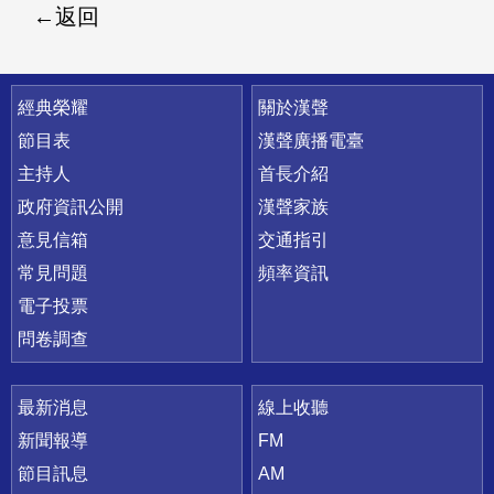
返回
快速連結
經典榮耀
關於漢聲
節目表
漢聲廣播電臺
主持人
首長介紹
政府資訊公開
漢聲家族
意見信箱
交通指引
常見問題
頻率資訊
電子投票
問卷調查
最新消息
線上收聽
新聞報導
FM
節目訊息
AM