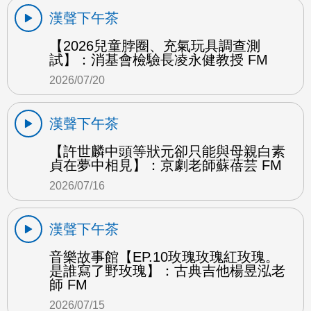
漢聲下午茶
【2026兒童脖圈、充氣玩具調查測
試】：消基會檢驗長凌永健教授 FM
2026/07/20
漢聲下午茶
【許世麟中頭等狀元卻只能與母親白素
貞在夢中相見】：京劇老師蘇蓓芸 FM
2026/07/16
漢聲下午茶
音樂故事館【EP.10玫瑰玫瑰紅玫瑰。
是誰寫了野玫瑰】：古典吉他楊昱泓老
師 FM
2026/07/15