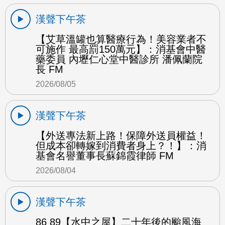
漢聲下午茶
【艾草溫罐也算醫療行為！美容業者不
可施作 最高罰150萬元】：消基會中醫
藥委員 內壢仁心堂中醫診所 潘佩蘭院
長 FM
2026/08/05
漢聲下午茶
【外送專法新上路！保障外送員權益！
但成本卻轉嫁到消費者身上？！】：消
基會名譽董事長蘇錦霞律師 FM
2026/08/04
漢聲下午茶
86 89【水中之屋】二十年後的颱風海