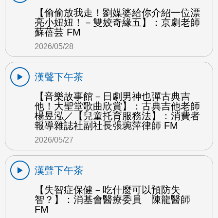
【偷偷放我走！劉媒婆給你介紹一位漂
亮小妞妞！－雙姣奇緣五】：京劇老師
蘇蓓芸 FM
2026/05/28
漢聲下午茶
【音樂故事館－日劇男神也彈古典吉
他！大聖堂歌曲欣賞】：古典吉他老師
楊昱泓／【兒童托育服務法】：消費者
報導雜誌社副社長張琬萍律師 FM
2026/05/27
漢聲下午茶
【失智症保健－吃什麼可以預防失
智？】：消基會醫療委員 陳龍醫師
FM