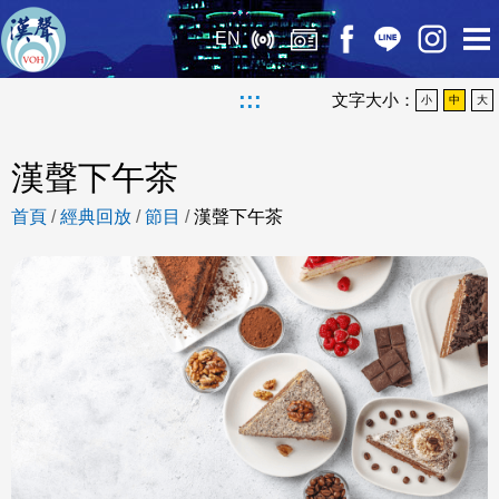
EN
:::
文字大小：
小
中
大
漢聲下午茶
首頁
/
經典回放
/
節目
/
漢聲下午茶