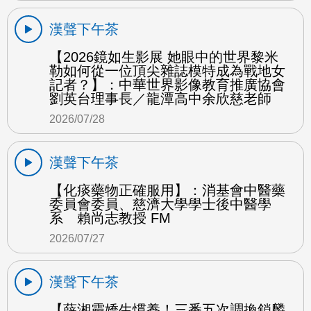
漢聲下午茶
【2026鏡如生影展 她眼中的世界黎米
勒如何從一位頂尖雜誌模特成為戰地女
記者？】：中華世界影像教育推廣協會
劉英台理事長／龍潭高中余欣慈老師
2026/07/28
漢聲下午茶
【化痰藥物正確服用】：消基會中醫藥
委員會委員、慈濟大學學士後中醫學
系 賴尚志教授 FM
2026/07/27
漢聲下午茶
【薛湘靈嬌生慣養！三番五次調換鎖麟