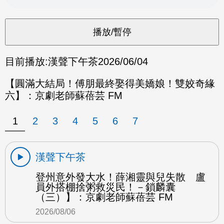
目前播放:
漢聲下午茶
2026/06/04
【圓滿大結局！傅朋最終娶得美嬌娘！雙姣奇緣
六】：京劇老師蘇蓓芸 FM
1
2
3
4
5
6
7
漢聲下午茶
登州意外發大水！薛湘靈與兒失散 盧
員外搭棚捨粥救災民！－鎖麟囊
（三）】：京劇老師蘇蓓芸 FM
2026/08/06