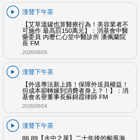
漢聲下午茶
【艾草溫罐也算醫療行為！美容業者不
可施作 最高罰150萬元】：消基會中醫
藥委員 內壢仁心堂中醫診所 潘佩蘭院
長 FM
2026/08/05
漢聲下午茶
【外送專法新上路！保障外送員權益！
但成本卻轉嫁到消費者身上？！】：消
基會名譽董事長蘇錦霞律師 FM
2026/08/04
漢聲下午茶
86 89【水中之屋】二十年後的颱風海