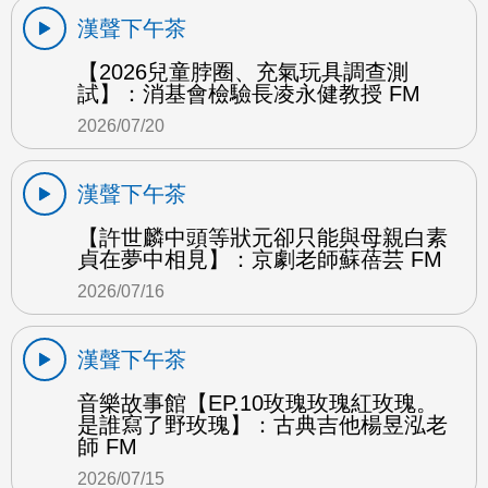
漢聲下午茶
【2026兒童脖圈、充氣玩具調查測
試】：消基會檢驗長凌永健教授 FM
2026/07/20
漢聲下午茶
【許世麟中頭等狀元卻只能與母親白素
貞在夢中相見】：京劇老師蘇蓓芸 FM
2026/07/16
漢聲下午茶
音樂故事館【EP.10玫瑰玫瑰紅玫瑰。
是誰寫了野玫瑰】：古典吉他楊昱泓老
師 FM
2026/07/15