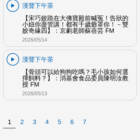
漢聲下午茶
【宋巧姣跪在大佛寶殿前喊冤！告狀的
小妞你盡管講！都有千歲爺罩你！－雙
姣奇緣四】：京劇老師蘇蓓芸 FM
2026/05/14
漢聲下午茶
【骨頭可以給狗狗吃嗎？毛小孩如何選
擇飼料？】：消基會食品委員陳明汝教
授 FM
2026/05/13
1
2
3
4
5
6
7