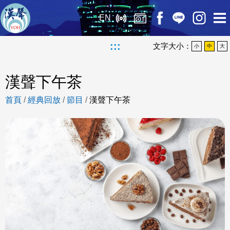
EN
:::
文字大小：
小
中
大
漢聲下午茶
首頁
/
經典回放
/
節目
/
漢聲下午茶