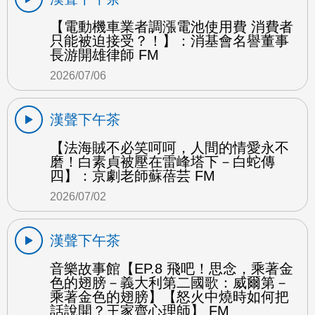
【電動機車業者調漲電池使用費 消費者
只能被迫接受？！】：消基會名譽董事
長游開雄律師 FM
2026/07/06
漢聲下午茶
【法海賊不必笑呵呵，人間的情愛永不
磨！白素貞被壓在雷峰塔下－白蛇傳
四】：京劇老師蘇蓓芸 FM
2026/07/02
漢聲下午茶
音樂故事館【EP.8 飛吧！思念，乘著金
色的翅膀－義大利第二國歌：威爾第－
乘著金色的翅膀】【怒火中燒時如何把
話說開？王家齊心理師】 FM