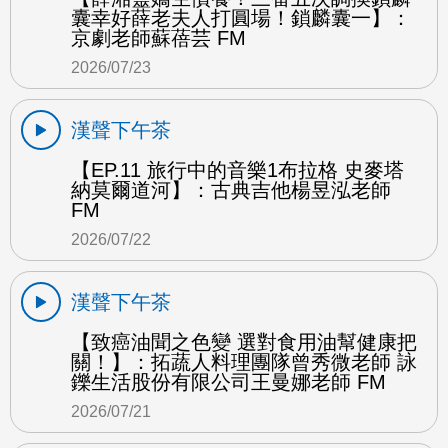
囊幸好薛老夫人打圓場！鎖麟囊一】：
京劇老師蘇蓓芸 FM
2026/07/23
漢聲下午茶
【EP.11 旅行中的音樂1布拉格 史麥塔
納莫爾道河】：古典吉他楊昱泓老師
FM
2026/07/22
漢聲下午茶
【致癌油聞之色變 選對食用油幫健康把
關！】：拓蔬人料理團隊曾秀微老師 詠
鑠生活股份有限公司王曼娜老師 FM
2026/07/21