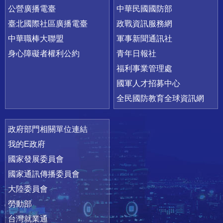
公營廣播電臺
中華民國國防部
臺北國際社區廣播電臺
政戰資訊服務網
中華職棒大聯盟
軍事新聞通訊社
身心障礙者權利公約
青年日報社
福利事業管理處
國軍人才招募中心
全民國防教育全球資訊網
政府部門相關單位連結
我的E政府
國家發展委員會
國家通訊傳播委員會
大陸委員會
勞動部
台灣就業通