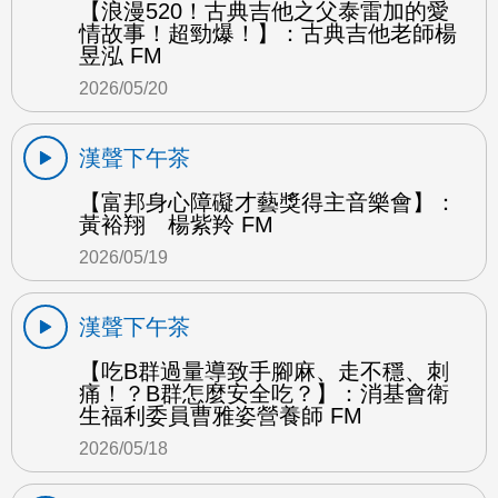
【浪漫520！古典吉他之父泰雷加的愛
情故事！超勁爆！】：古典吉他老師楊
昱泓 FM
2026/05/20
漢聲下午茶
【富邦身心障礙才藝獎得主音樂會】：
黃裕翔 楊紫羚 FM
2026/05/19
漢聲下午茶
【吃B群過量導致手腳麻、走不穩、刺
痛！？B群怎麼安全吃？】：消基會衛
生福利委員曹雅姿營養師 FM
2026/05/18