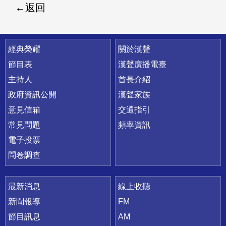
返回
快速連結
經典榮耀
關於漢聲
節目表
漢聲廣播電臺
主持人
首長介紹
政府資訊公開
漢聲家族
意見信箱
交通指引
常見問題
頻率資訊
電子投票
問卷調查
最新消息
線上收聽
新聞報導
FM
節目訊息
AM