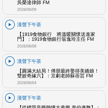
吳榮達律師 FM
2026/06/09
漢聲下午茶
【1919食物銀行 將溫暖關懷送進家
門】：1919食物銀行翁逸玲主任 FM
2026/06/08
漢聲下午茶
【圓滿大結局！傅朋最終娶得美嬌娘！
雙姣奇緣六】：京劇老師蘇蓓芸 FM
2026/06/04
漢聲下午茶
【從標題音樂聽懂古典樂 韋伯邀舞】：