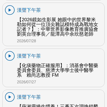
漢聲下午茶
【2026鏡如生影展 她眼中的世界黎米
勒如何從一位頂尖雜誌模特成為戰地女
記者？】：中華世界影像教育推廣協會
劉英台理事長／龍潭高中余欣慈老師
2026/07/28
漢聲下午茶
【化痰藥物正確服用】：消基會中醫藥
委員會委員、慈濟大學學士後中醫學
系 賴尚志教授 FM
2026/07/27
漢聲下午茶
【薛湘靈嬌生慣養！三番五次調換鎖麟