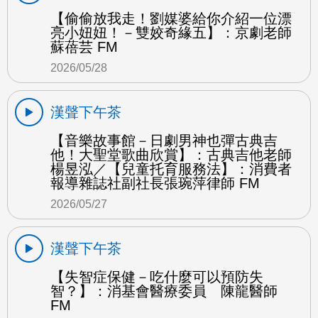
【偷偷放我走！劉媒婆給你介紹一位漂
亮小妞妞！－雙姣奇緣五】：京劇老師
蘇蓓芸 FM
2026/05/28
漢聲下午茶
【音樂故事館－日劇男神也彈古典吉
他！大聖堂歌曲欣賞】：古典吉他老師
楊昱泓／【兒童托育服務法】：消費者
報導雜誌社副社長張琬萍律師 FM
2026/05/27
漢聲下午茶
【失智症保健－吃什麼可以預防失
智？】：消基會醫療委員 陳龍醫師
FM