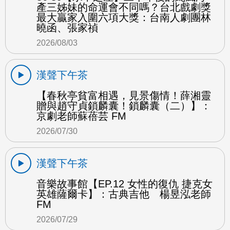
產三姊妹的命運會不同嗎？台北戲劇獎
最大贏家入圍六項大獎：台南人劇團林
曉函、張家禎
2026/08/03
漢聲下午茶
【春秋亭貧富相遇，見景傷情！薛湘靈
贈與趙守貞鎖麟囊！鎖麟囊（二）】：
京劇老師蘇蓓芸 FM
2026/07/30
漢聲下午茶
音樂故事館【EP.12 女性的復仇 捷克女
英雄薩爾卡】：古典吉他 楊昱泓老師
FM
2026/07/29