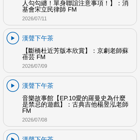
人勾勾纏！單身聯誼注意事項！】：消
基會宋立民律師 FM
2026/07/11
漢聲下午茶
【斷橋杜近芳版本欣賞】：京劇老師蘇
蓓芸 FM
2026/07/09
漢聲下午茶
音樂故事館【EP.10愛的羅曼史為什麼
是禁忌的遊戲】：古典吉他楊昱泓老師
FM
2026/07/08
漢聲下午茶