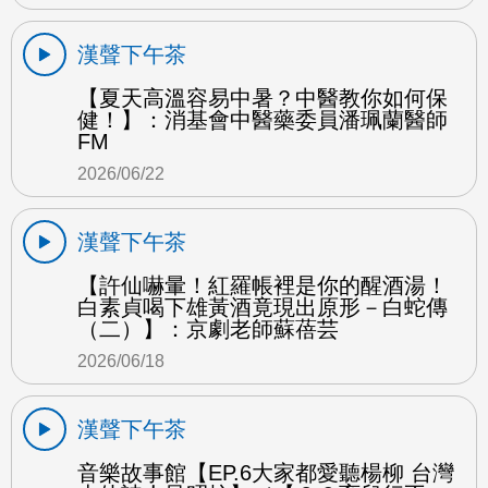
漢聲下午茶
【夏天高溫容易中暑？中醫教你如何保
健！】：消基會中醫藥委員潘珮蘭醫師
FM
2026/06/22
漢聲下午茶
【許仙嚇暈！紅羅帳裡是你的醒酒湯！
白素貞喝下雄黃酒竟現出原形－白蛇傳
（二）】：京劇老師蘇蓓芸
2026/06/18
漢聲下午茶
音樂故事館【EP.6大家都愛聽楊柳 台灣