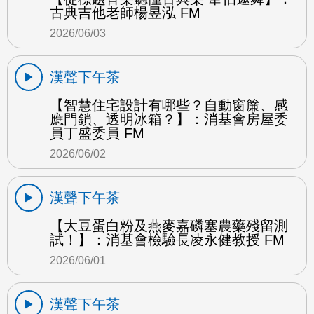
古典吉他老師楊昱泓 FM
2026/06/03
漢聲下午茶
【智慧住宅設計有哪些？自動窗簾、感
應門鎖、透明冰箱？】：消基會房屋委
員丁盛委員 FM
2026/06/02
漢聲下午茶
【大豆蛋白粉及燕麥嘉磷塞農藥殘留測
試！】：消基會檢驗長凌永健教授 FM
2026/06/01
漢聲下午茶