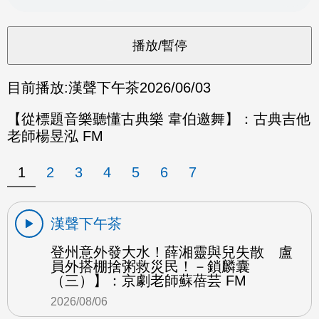
目前播放:
漢聲下午茶
2026/06/03
【從標題音樂聽懂古典樂 韋伯邀舞】：古典吉他
老師楊昱泓 FM
1
2
3
4
5
6
7
漢聲下午茶
登州意外發大水！薛湘靈與兒失散 盧
員外搭棚捨粥救災民！－鎖麟囊
（三）】：京劇老師蘇蓓芸 FM
2026/08/06