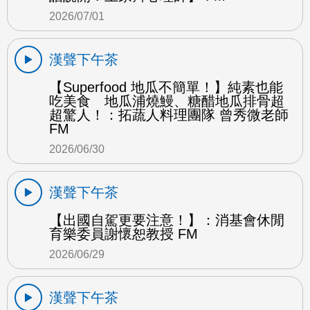
2026/07/01
漢聲下午茶
【Superfood 地瓜不簡單！】純素也能
吃美食 地瓜浦燒鰻、糖醋地瓜排骨超
超驚人！：拓蔬人料理團隊 曾秀微老師
FM
2026/06/30
漢聲下午茶
【出國自駕更要注意！】：消基會休閒
育樂委員謝懷恕教授 FM
2026/06/29
漢聲下午茶