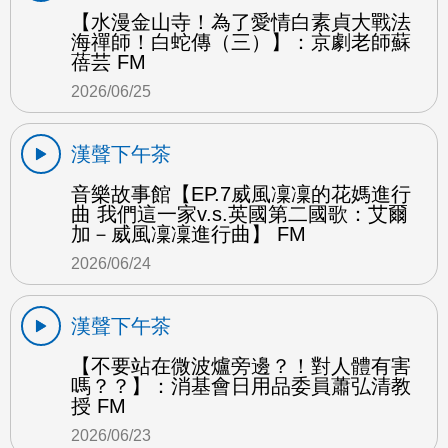
【水漫金山寺！為了愛情白素貞大戰法
海禪師！白蛇傳（三）】：京劇老師蘇
蓓芸 FM
2026/06/25
漢聲下午茶
音樂故事館【EP.7威風凜凜的花媽進行
曲 我們這一家v.s.英國第二國歌：艾爾
加－威風凜凜進行曲】 FM
2026/06/24
漢聲下午茶
【不要站在微波爐旁邊？！對人體有害
嗎？？】：消基會日用品委員蕭弘清教
授 FM
2026/06/23