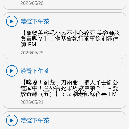
2026/05/26
漢聲下午茶
【寵物美容毛小孩不小心猝死 美容師該
負責嗎？】：消基會執行董事徐則鈺律
師 FM
2026/05/25
漢聲下午茶
【喀擦！劉彪一刀兩命 把人頭丟劉公
道家中！意外害死宋巧姣弟弟？！－雙
姣奇緣（五）】：京劇老師蘇蓓芸 FM
2026/05/21
漢聲下午茶