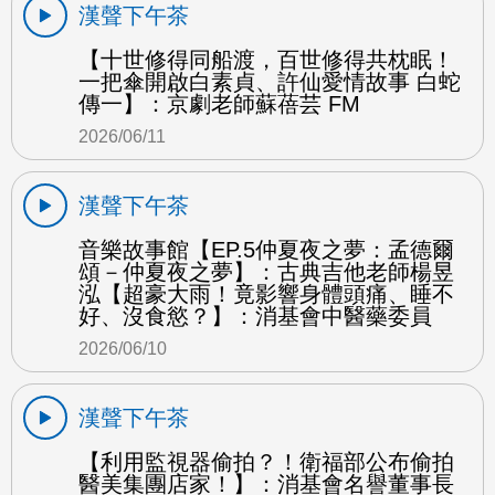
漢聲下午茶
【十世修得同船渡，百世修得共枕眠！
一把傘開啟白素貞、許仙愛情故事 白蛇
傳一】：京劇老師蘇蓓芸 FM
2026/06/11
漢聲下午茶
音樂故事館【EP.5仲夏夜之夢：孟德爾
頌－仲夏夜之夢】：古典吉他老師楊昱
泓【超豪大雨！竟影響身體頭痛、睡不
好、沒食慾？】：消基會中醫藥委員
2026/06/10
漢聲下午茶
【利用監視器偷拍？！衛福部公布偷拍
醫美集團店家！】：消基會名譽董事長