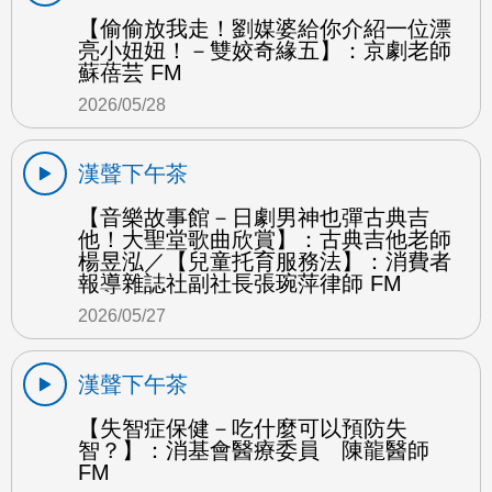
【偷偷放我走！劉媒婆給你介紹一位漂
亮小妞妞！－雙姣奇緣五】：京劇老師
蘇蓓芸 FM
2026/05/28
漢聲下午茶
【音樂故事館－日劇男神也彈古典吉
他！大聖堂歌曲欣賞】：古典吉他老師
楊昱泓／【兒童托育服務法】：消費者
報導雜誌社副社長張琬萍律師 FM
2026/05/27
漢聲下午茶
【失智症保健－吃什麼可以預防失
智？】：消基會醫療委員 陳龍醫師
FM