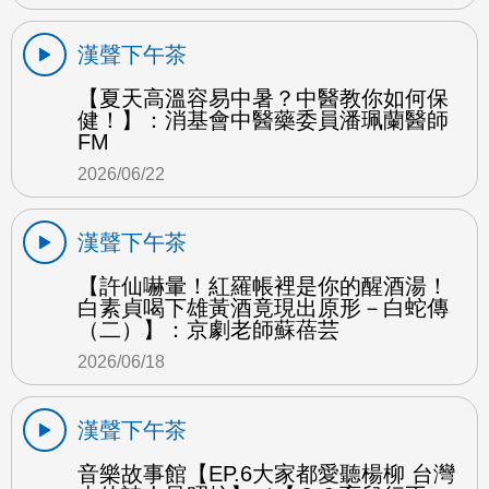
漢聲下午茶
【夏天高溫容易中暑？中醫教你如何保
健！】：消基會中醫藥委員潘珮蘭醫師
FM
2026/06/22
漢聲下午茶
【許仙嚇暈！紅羅帳裡是你的醒酒湯！
白素貞喝下雄黃酒竟現出原形－白蛇傳
（二）】：京劇老師蘇蓓芸
2026/06/18
漢聲下午茶
音樂故事館【EP.6大家都愛聽楊柳 台灣