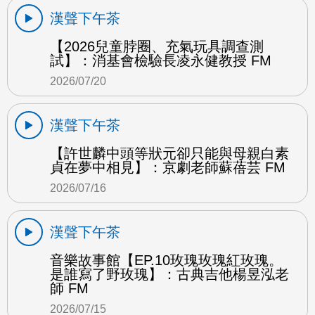
漢聲下午茶
【2026兒童脖圈、充氣玩具調查測
試】：消基會檢驗長凌永健教授 FM
2026/07/20
漢聲下午茶
【許世麟中頭等狀元卻只能與母親白素
貞在夢中相見】：京劇老師蘇蓓芸 FM
2026/07/16
漢聲下午茶
音樂故事館【EP.10玫瑰玫瑰紅玫瑰。
是誰寫了野玫瑰】：古典吉他楊昱泓老
師 FM
2026/07/15