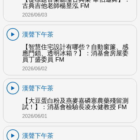
古典吉他老師楊昱泓 FM
2026/06/03
漢聲下午茶
【智慧住宅設計有哪些？自動窗簾、感
應門鎖、透明冰箱？】：消基會房屋委
員丁盛委員 FM
2026/06/02
漢聲下午茶
【大豆蛋白粉及燕麥嘉磷塞農藥殘留測
試！】：消基會檢驗長凌永健教授 FM
2026/06/01
漢聲下午茶