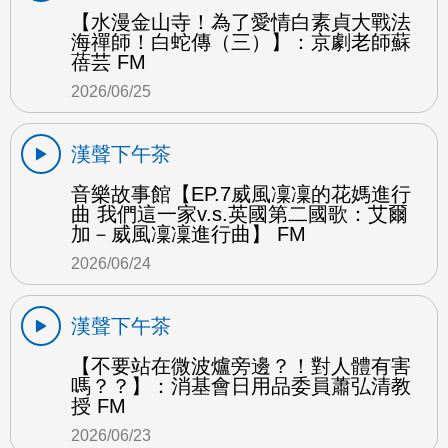
【水漫金山寺！為了愛情白素貞大戰法
海禪師！白蛇傳（三）】：京劇老師蘇
蓓芸 FM
2026/06/25
漢聲下午茶
音樂故事館【EP.7威風凜凜的花媽進行
曲 我們這一家v.s.英國第二國歌：艾爾
加－威風凜凜進行曲】 FM
2026/06/24
漢聲下午茶
【不要站在微波爐旁邊？！對人體有害
嗎？？】：消基會日用品委員蕭弘清教
授 FM
2026/06/23