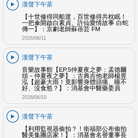
漢聲下午茶
【十世修得同船渡，百世修得共枕眠！
一把傘開啟白素貞、許仙愛情故事 白蛇
傳一】：京劇老師蘇蓓芸 FM
2026/06/11
漢聲下午茶
音樂故事館【EP.5仲夏夜之夢：孟德爾
頌－仲夏夜之夢】：古典吉他老師楊昱
泓【超豪大雨！竟影響身體頭痛、睡不
好、沒食慾？】：消基會中醫藥委員
2026/06/10
漢聲下午茶
【利用監視器偷拍？！衛福部公布偷拍
醫美集團店家！】：消基會名譽董事長