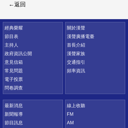
返回
快速連結
經典榮耀
關於漢聲
節目表
漢聲廣播電臺
主持人
首長介紹
政府資訊公開
漢聲家族
意見信箱
交通指引
常見問題
頻率資訊
電子投票
問卷調查
最新消息
線上收聽
新聞報導
FM
節目訊息
AM