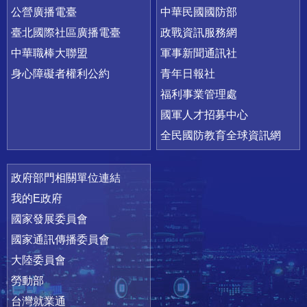
公營廣播電臺
中華民國國防部
臺北國際社區廣播電臺
政戰資訊服務網
中華職棒大聯盟
軍事新聞通訊社
身心障礙者權利公約
青年日報社
福利事業管理處
國軍人才招募中心
全民國防教育全球資訊網
政府部門相關單位連結
我的E政府
國家發展委員會
國家通訊傳播委員會
大陸委員會
勞動部
台灣就業通