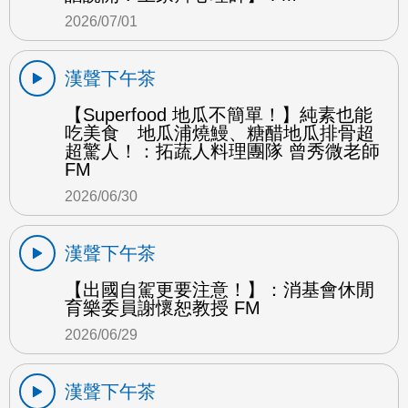
2026/07/01
漢聲下午茶
【Superfood 地瓜不簡單！】純素也能
吃美食 地瓜浦燒鰻、糖醋地瓜排骨超
超驚人！：拓蔬人料理團隊 曾秀微老師
FM
2026/06/30
漢聲下午茶
【出國自駕更要注意！】：消基會休閒
育樂委員謝懷恕教授 FM
2026/06/29
漢聲下午茶