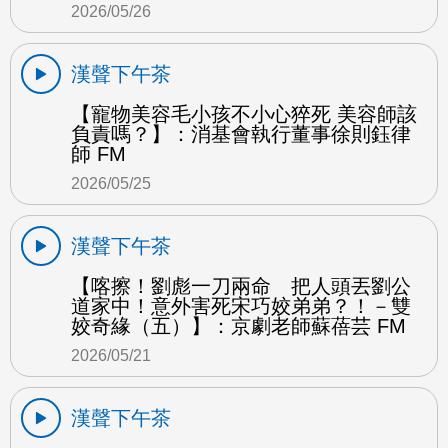
2026/05/26
漢聲下午茶
【寵物美容毛小孩不小心猝死 美容師該
負責嗎？】：消基會執行董事徐則鈺律
師 FM
2026/05/25
漢聲下午茶
【喀擦！劉彪一刀兩命 把人頭丟劉公
道家中！意外害死宋巧姣弟弟？！－雙
姣奇緣（五）】：京劇老師蘇蓓芸 FM
2026/05/21
漢聲下午茶