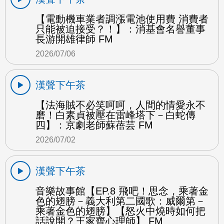
【電動機車業者調漲電池使用費 消費者
只能被迫接受？！】：消基會名譽董事
長游開雄律師 FM
2026/07/06
漢聲下午茶
【法海賊不必笑呵呵，人間的情愛永不
磨！白素貞被壓在雷峰塔下－白蛇傳
四】：京劇老師蘇蓓芸 FM
2026/07/02
漢聲下午茶
音樂故事館【EP.8 飛吧！思念，乘著金
色的翅膀－義大利第二國歌：威爾第－
乘著金色的翅膀】【怒火中燒時如何把
話說開？王家齊心理師】 FM