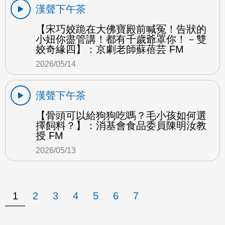
漢聲下午茶
【宋巧姣跪在大佛寶殿前喊冤！告狀的
小妞你盡管講！都有千歲爺罩你！－雙
姣奇緣四】：京劇老師蘇蓓芸 FM
2026/05/14
漢聲下午茶
【骨頭可以給狗狗吃嗎？毛小孩如何選
擇飼料？】：消基會食品委員陳明汝教
授 FM
2026/05/13
1
2
3
4
5
6
7