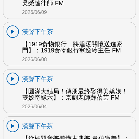
吳榮達律師 FM
2026/06/09
漢聲下午茶
【1919食物銀行 將溫暖關懷送進家
門】：1919食物銀行翁逸玲主任 FM
2026/06/08
漢聲下午茶
【圓滿大結局！傅朋最終娶得美嬌娘！
雙姣奇緣六】：京劇老師蘇蓓芸 FM
2026/06/04
漢聲下午茶
【從標題音樂聽懂古典樂 韋伯邀舞】：