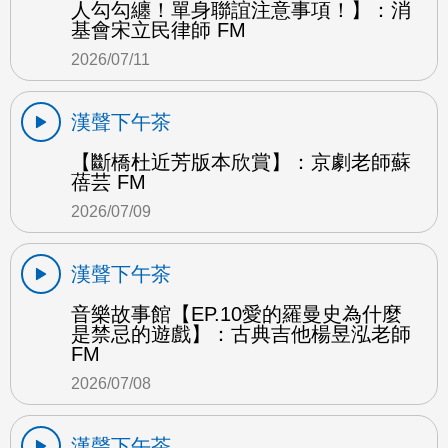
人勾勾纏！單身聯誼注意事項！】：消
基會宋立民律師 FM
2026/07/11
漢聲下午茶
【斷橋杜近芳版本欣賞】：京劇老師蘇
蓓芸 FM
2026/07/09
漢聲下午茶
音樂故事館【EP.10愛的羅曼史為什麼
是禁忌的遊戲】：古典吉他楊昱泓老師
FM
2026/07/08
漢聲下午茶