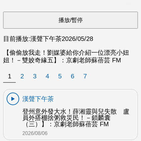
目前播放:
漢聲下午茶
2026/05/28
【偷偷放我走！劉媒婆給你介紹一位漂亮小妞
妞！－雙姣奇緣五】：京劇老師蘇蓓芸 FM
1
2
3
4
5
6
7
漢聲下午茶
登州意外發大水！薛湘靈與兒失散 盧
員外搭棚捨粥救災民！－鎖麟囊
（三）】：京劇老師蘇蓓芸 FM
2026/08/06