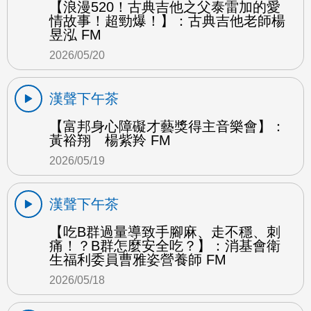
【浪漫520！古典吉他之父泰雷加的愛
情故事！超勁爆！】：古典吉他老師楊
昱泓 FM
2026/05/20
漢聲下午茶
【富邦身心障礙才藝獎得主音樂會】：
黃裕翔 楊紫羚 FM
2026/05/19
漢聲下午茶
【吃B群過量導致手腳麻、走不穩、刺
痛！？B群怎麼安全吃？】：消基會衛
生福利委員曹雅姿營養師 FM
2026/05/18