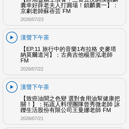
囊幸好薛老夫人打圓場！鎖麟囊一】：
京劇老師蘇蓓芸 FM
2026/07/23
漢聲下午茶
【EP.11 旅行中的音樂1布拉格 史麥塔
納莫爾道河】：古典吉他楊昱泓老師
FM
2026/07/22
漢聲下午茶
【致癌油聞之色變 選對食用油幫健康把
關！】：拓蔬人料理團隊曾秀微老師 詠
鑠生活股份有限公司王曼娜老師 FM
2026/07/21