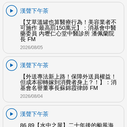
漢聲下午茶
【艾草溫罐也算醫療行為！美容業者不
可施作 最高罰150萬元】：消基會中醫
藥委員 內壢仁心堂中醫診所 潘佩蘭院
長 FM
2026/08/05
漢聲下午茶
【外送專法新上路！保障外送員權益！
但成本卻轉嫁到消費者身上？！】：消
基會名譽董事長蘇錦霞律師 FM
2026/08/04
漢聲下午茶
86 89【水中之屋】二十年後的颱風海