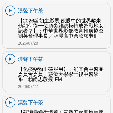
漢聲下午茶
【2026鏡如生影展 她眼中的世界黎米
勒如何從一位頂尖雜誌模特成為戰地女
記者？】：中華世界影像教育推廣協會
劉英台理事長／龍潭高中余欣慈老師
2026/07/28
漢聲下午茶
【化痰藥物正確服用】：消基會中醫藥
委員會委員、慈濟大學學士後中醫學
系 賴尚志教授 FM
2026/07/27
漢聲下午茶
【薛湘靈嬌生慣養！三番五次調換鎖麟