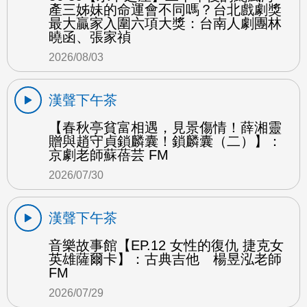
產三姊妹的命運會不同嗎？台北戲劇獎
最大贏家入圍六項大獎：台南人劇團林
曉函、張家禎
2026/08/03
漢聲下午茶
【春秋亭貧富相遇，見景傷情！薛湘靈
贈與趙守貞鎖麟囊！鎖麟囊（二）】：
京劇老師蘇蓓芸 FM
2026/07/30
漢聲下午茶
音樂故事館【EP.12 女性的復仇 捷克女
英雄薩爾卡】：古典吉他 楊昱泓老師
FM
2026/07/29