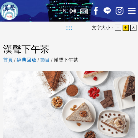
EN
:::
文字大小：
小
中
大
漢聲下午茶
首頁
/
經典回放
/
節目
/
漢聲下午茶