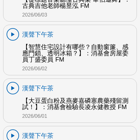
古典吉他老師楊昱泓 FM
2026/06/03
漢聲下午茶
【智慧住宅設計有哪些？自動窗簾、感
應門鎖、透明冰箱？】：消基會房屋委
員丁盛委員 FM
2026/06/02
漢聲下午茶
【大豆蛋白粉及燕麥嘉磷塞農藥殘留測
試！】：消基會檢驗長凌永健教授 FM
2026/06/01
漢聲下午茶