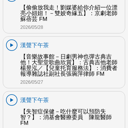
【偷偷放我走！劉媒婆給你介紹一位漂
亮小妞妞！－雙姣奇緣五】：京劇老師
蘇蓓芸 FM
2026/05/28
漢聲下午茶
【音樂故事館－日劇男神也彈古典吉
他！大聖堂歌曲欣賞】：古典吉他老師
楊昱泓／【兒童托育服務法】：消費者
報導雜誌社副社長張琬萍律師 FM
2026/05/27
漢聲下午茶
【失智症保健－吃什麼可以預防失
智？】：消基會醫療委員 陳龍醫師
FM