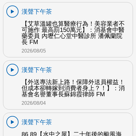
漢聲下午茶
【艾草溫罐也算醫療行為！美容業者不
可施作 最高罰150萬元】：消基會中醫
藥委員 內壢仁心堂中醫診所 潘佩蘭院
長 FM
2026/08/05
漢聲下午茶
【外送專法新上路！保障外送員權益！
但成本卻轉嫁到消費者身上？！】：消
基會名譽董事長蘇錦霞律師 FM
2026/08/04
漢聲下午茶
86 89【水中之屋】二十年後的颱風海