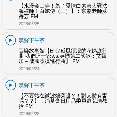
【水漫金山寺！為了愛情白素貞大戰法
海禪師！白蛇傳（三）】：京劇老師蘇
蓓芸 FM
2026/06/25
漢聲下午茶
音樂故事館【EP.7威風凜凜的花媽進行
曲 我們這一家v.s.英國第二國歌：艾爾
加－威風凜凜進行曲】 FM
2026/06/24
漢聲下午茶
【不要站在微波爐旁邊？！對人體有害
嗎？？】：消基會日用品委員蕭弘清教
授 FM
2026/06/23