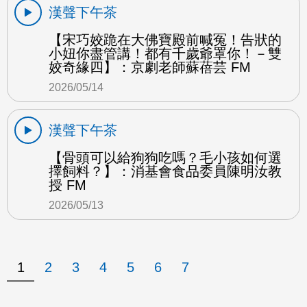
漢聲下午茶
【宋巧姣跪在大佛寶殿前喊冤！告狀的
小妞你盡管講！都有千歲爺罩你！－雙
姣奇緣四】：京劇老師蘇蓓芸 FM
2026/05/14
漢聲下午茶
【骨頭可以給狗狗吃嗎？毛小孩如何選
擇飼料？】：消基會食品委員陳明汝教
授 FM
2026/05/13
1
2
3
4
5
6
7