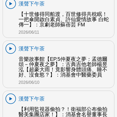
漢聲下午茶
【十世修得同船渡，百世修得共枕眠！
一把傘開啟白素貞、許仙愛情故事 白蛇
傳一】：京劇老師蘇蓓芸 FM
2026/06/11
漢聲下午茶
音樂故事館【EP.5仲夏夜之夢：孟德爾
頌－仲夏夜之夢】：古典吉他老師楊昱
泓【超豪大雨！竟影響身體頭痛、睡不
好、沒食慾？】：消基會中醫藥委員
2026/06/10
漢聲下午茶
【利用監視器偷拍？！衛福部公布偷拍
醫美集團店家！】：消基會名譽董事長