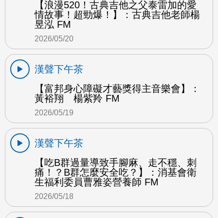
【浪漫520！古典吉他之父泰雷加的愛
情故事！超勁爆！】：古典吉他老師楊
昱泓 FM
2026/05/20
漢聲下午茶
【富邦身心障礙才藝獎得主音樂會】：
黃裕翔 楊紫羚 FM
2026/05/19
漢聲下午茶
【吃B群過量導致手腳麻、走不穩、刺
痛！？B群怎麼安全吃？】：消基會衛
生福利委員曹雅姿營養師 FM
2026/05/18