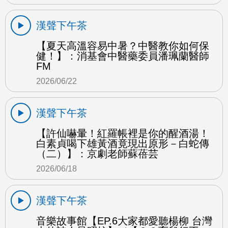
漢聲下午茶
【夏天高溫容易中暑？中醫教你如何保
健！】：消基會中醫藥委員潘珮蘭醫師
FM
2026/06/22
漢聲下午茶
【許仙嚇暈！紅羅帳裡是你的醒酒湯！
白素貞喝下雄黃酒竟現出原形－白蛇傳
（二）】：京劇老師蘇蓓芸
2026/06/18
漢聲下午茶
音樂故事館【EP.6大家都愛聽楊柳 台灣