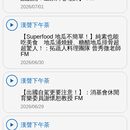
2026/07/01
漢聲下午茶
【Superfood 地瓜不簡單！】純素也能
吃美食 地瓜浦燒鰻、糖醋地瓜排骨超
超驚人！：拓蔬人料理團隊 曾秀微老師
FM
2026/06/30
漢聲下午茶
【出國自駕更要注意！】：消基會休閒
育樂委員謝懷恕教授 FM
2026/06/29
漢聲下午茶