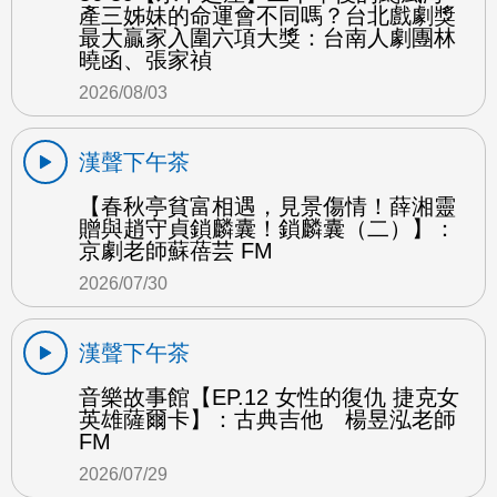
產三姊妹的命運會不同嗎？台北戲劇獎
最大贏家入圍六項大獎：台南人劇團林
曉函、張家禎
2026/08/03
漢聲下午茶
【春秋亭貧富相遇，見景傷情！薛湘靈
贈與趙守貞鎖麟囊！鎖麟囊（二）】：
京劇老師蘇蓓芸 FM
2026/07/30
漢聲下午茶
音樂故事館【EP.12 女性的復仇 捷克女
英雄薩爾卡】：古典吉他 楊昱泓老師
FM
2026/07/29