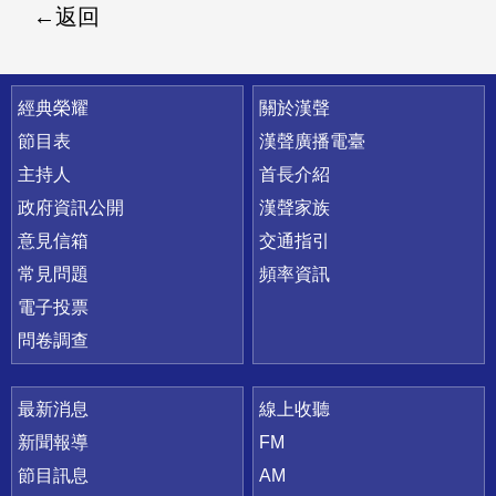
返回
快速連結
經典榮耀
關於漢聲
節目表
漢聲廣播電臺
主持人
首長介紹
政府資訊公開
漢聲家族
意見信箱
交通指引
常見問題
頻率資訊
電子投票
問卷調查
最新消息
線上收聽
新聞報導
FM
節目訊息
AM