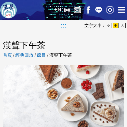
EN
:::
文字大小：
小
中
大
漢聲下午茶
首頁
/
經典回放
/
節目
/
漢聲下午茶