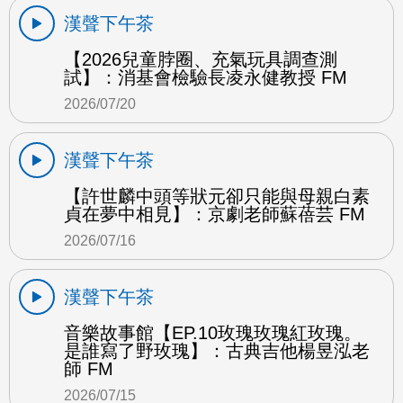
漢聲下午茶
【2026兒童脖圈、充氣玩具調查測
試】：消基會檢驗長凌永健教授 FM
2026/07/20
漢聲下午茶
【許世麟中頭等狀元卻只能與母親白素
貞在夢中相見】：京劇老師蘇蓓芸 FM
2026/07/16
漢聲下午茶
音樂故事館【EP.10玫瑰玫瑰紅玫瑰。
是誰寫了野玫瑰】：古典吉他楊昱泓老
師 FM
2026/07/15