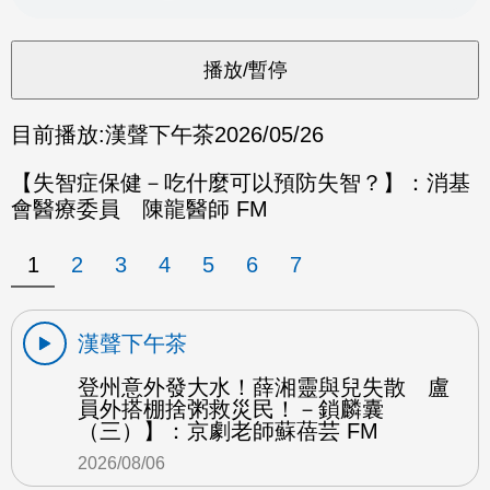
目前播放:
漢聲下午茶
2026/05/26
【失智症保健－吃什麼可以預防失智？】：消基
會醫療委員 陳龍醫師 FM
1
2
3
4
5
6
7
漢聲下午茶
登州意外發大水！薛湘靈與兒失散 盧
員外搭棚捨粥救災民！－鎖麟囊
（三）】：京劇老師蘇蓓芸 FM
2026/08/06