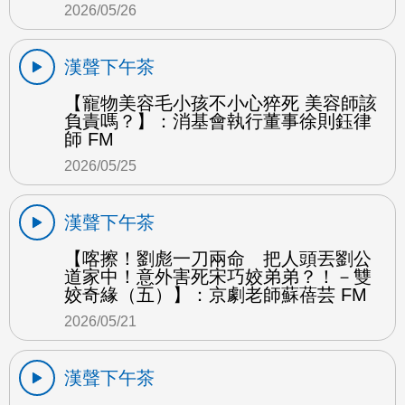
2026/05/26
漢聲下午茶
【寵物美容毛小孩不小心猝死 美容師該
負責嗎？】：消基會執行董事徐則鈺律
師 FM
2026/05/25
漢聲下午茶
【喀擦！劉彪一刀兩命 把人頭丟劉公
道家中！意外害死宋巧姣弟弟？！－雙
姣奇緣（五）】：京劇老師蘇蓓芸 FM
2026/05/21
漢聲下午茶