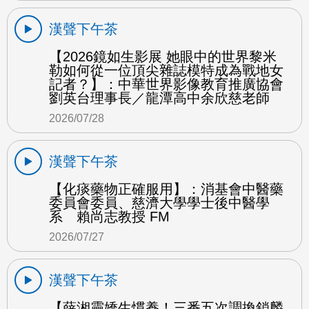
漢聲下午茶
【2026鏡如生影展 她眼中的世界黎米
勒如何從一位頂尖雜誌模特成為戰地女
記者？】：中華世界影像教育推廣協會
劉英台理事長／龍潭高中余欣慈老師
2026/07/28
漢聲下午茶
【化痰藥物正確服用】：消基會中醫藥
委員會委員、慈濟大學學士後中醫學
系 賴尚志教授 FM
2026/07/27
漢聲下午茶
【薛湘靈嬌生慣養！三番五次調換鎖麟