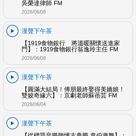
吳榮達律師 FM
2026/06/09
漢聲下午茶
【1919食物銀行 將溫暖關懷送進家
門】：1919食物銀行翁逸玲主任 FM
2026/06/08
漢聲下午茶
【圓滿大結局！傅朋最終娶得美嬌娘！
雙姣奇緣六】：京劇老師蘇蓓芸 FM
2026/06/04
漢聲下午茶
【從標題音樂聽懂古典樂 韋伯邀舞】：