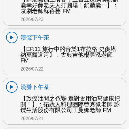
囊幸好薛老夫人打圓場！鎖麟囊一】：
京劇老師蘇蓓芸 FM
2026/07/23
漢聲下午茶
【EP.11 旅行中的音樂1布拉格 史麥塔
納莫爾道河】：古典吉他楊昱泓老師
FM
2026/07/22
漢聲下午茶
【致癌油聞之色變 選對食用油幫健康把
關！】：拓蔬人料理團隊曾秀微老師 詠
鑠生活股份有限公司王曼娜老師 FM
2026/07/21