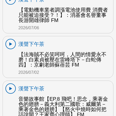
【電動機車業者調漲電池使用費 消費者
只能被迫接受？！】：消基會名譽董事
長游開雄律師 FM
2026/07/06
漢聲下午茶
【法海賊不必笑呵呵，人間的情愛永不
磨！白素貞被壓在雷峰塔下－白蛇傳
四】：京劇老師蘇蓓芸 FM
2026/07/02
漢聲下午茶
音樂故事館【EP.8 飛吧！思念，乘著金
色的翅膀－義大利第二國歌：威爾第－
乘著金色的翅膀】【怒火中燒時如何把
話說開？王家齊心理師】 FM