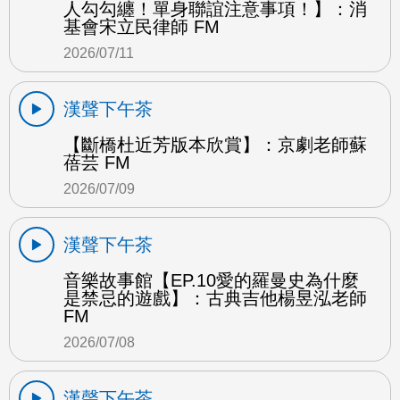
人勾勾纏！單身聯誼注意事項！】：消
基會宋立民律師 FM
2026/07/11
漢聲下午茶
【斷橋杜近芳版本欣賞】：京劇老師蘇
蓓芸 FM
2026/07/09
漢聲下午茶
音樂故事館【EP.10愛的羅曼史為什麼
是禁忌的遊戲】：古典吉他楊昱泓老師
FM
2026/07/08
漢聲下午茶