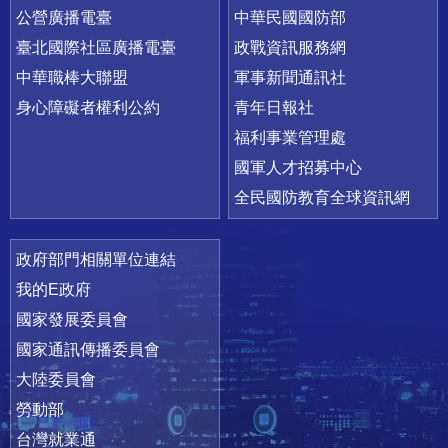
公營廣播電臺
中華民國國防部
臺北國際社區廣播電臺
政戰資訊服務網
中華職棒大聯盟
軍事新聞通訊社
身心障礙者權利公約
青年日報社
福利事業管理處
國軍人才招募中心
全民國防教育全球資訊網
政府部門相關單位連結
我的E政府
國家發展委員會
國家通訊傳播委員會
大陸委員會
勞動部
台灣就業通