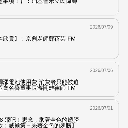
意事項！】：消基會宋立民律師
2026/07/09
本欣賞】：京劇老師蘇蓓芸 FM
2026/07/06
調漲電池使用費 消費者只能被迫
基會名譽董事長游開雄律師 FM
2026/07/01
.8 飛吧！思念，乘著金色的翅膀
歌：威爾第－乘著金色的翅膀】