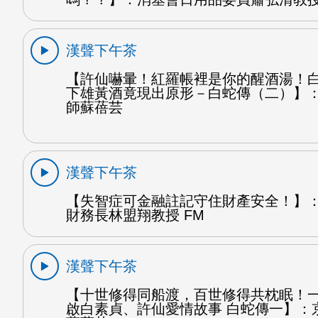
漢聲下午茶
【許仙嚇暈！紅羅帳裡是你的醒酒湯！
下雄黃酒竟現出原形－白蛇傳（二）】
師蘇蓓芸
漢聲下午茶
【失智症可金融註記守住財產安全！】
財務長林盟翔教授 FM
漢聲下午茶
【十世修得同船渡，百世修得共枕眠！
啟白素貞、許仙愛情故事 白蛇傳一】：