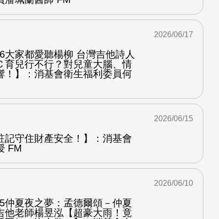
2026/06/17
.6大家都愛聽楊柳 台灣吉他詩人
Ｃ育兒行不行？對兒童大腦、情
響！】：消基會衛生福利委員何
2026/06/15
註記守住財產安全！】：消基會
 FM
2026/06/10
.5仲夏夜之夢：孟德爾頌－仲夏
吉他老師楊昱泓【超豪大雨！竟