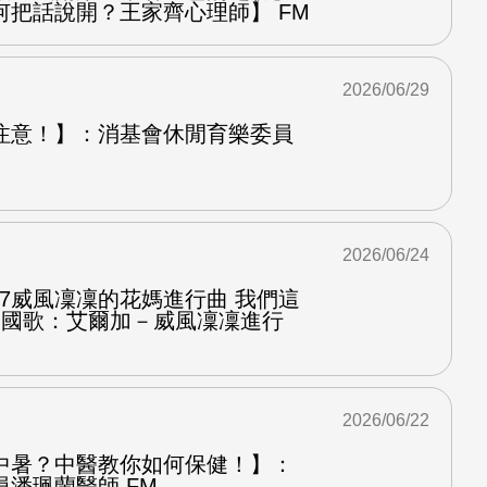
何把話說開？王家齊心理師】 FM
2026/06/29
注意！】：消基會休閒育樂委員
2026/06/24
.7威風凜凜的花媽進行曲 我們這
第二國歌：艾爾加－威風凜凜進行
2026/06/22
中暑？中醫教你如何保健！】：
潘珮蘭醫師 FM