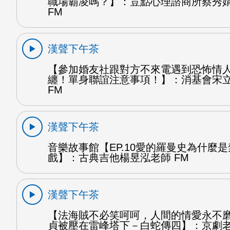
職場霸凌嗎？】：荳點心理諮商所蔡秀
FM
漢聲下午茶
【參加婚友社跟對方不來電遇到恐怖情
纏！單身聯誼注意事項！】：消基會宋
FM
漢聲下午茶
音樂故事館【EP.10愛的羅曼史為什麼
戲】：古典吉他楊昱泓老師 FM
漢聲下午茶
【法海賊不必笑呵呵，人間的情愛永不
貞被壓在雷峰塔下－白蛇傳四】：京劇