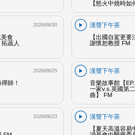
【怒火中燒時如
漢聲下午茶
2026/06/30
能吃美食
【出國自駕更要
：拓蔬人
謝懷恕教授 FM
漢聲下午茶
2026/06/25
海禪師！
音樂故事館【EP
一家v.s.英國
曲】 FM
漢聲下午茶
2026/06/23
【夏天高溫容易
 FM
消基會中醫藥委員