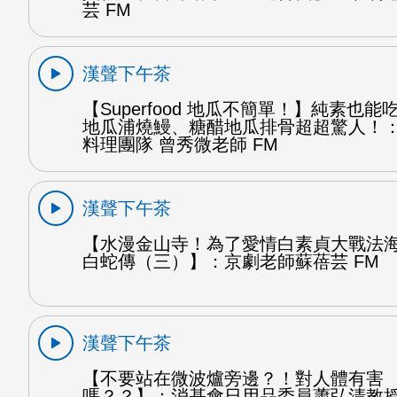
芸 FM
漢聲下午茶
【Superfood 地瓜不簡單！】純素也
地瓜浦燒鰻、糖醋地瓜排骨超超驚人！
料理團隊 曾秀微老師 FM
漢聲下午茶
【水漫金山寺！為了愛情白素貞大戰法
白蛇傳（三）】：京劇老師蘇蓓芸 FM
漢聲下午茶
【不要站在微波爐旁邊？！對人體有害
嗎？？】：消基會日用品委員蕭弘清教授