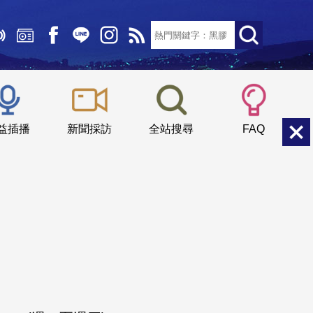
文字大小：
小
中
大
益插播
新聞採訪
全站搜尋
FAQ