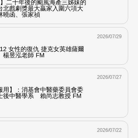
之屋】二十年後的颱風海產三姊妹的
台北戲劇獎最大贏家入圍六項大
林曉函、張家禎
2026/07/29
.12 女性的復仇 捷克女英雄薩爾
楊昱泓老師 FM
2026/07/27
服用】：消基會中醫藥委員會委
士後中醫學系 賴尚志教授 FM
2026/07/22