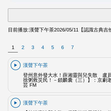
目前播放:
漢聲下午茶
2026/05/11
【認識古典吉他
1
2
3
4
5
6
7
漢聲下午茶
登州意外發大水！薛湘靈與兒失散 盧
捨粥救災民！－鎖麟囊（三）】：京劇
芸 FM
漢聲下午茶