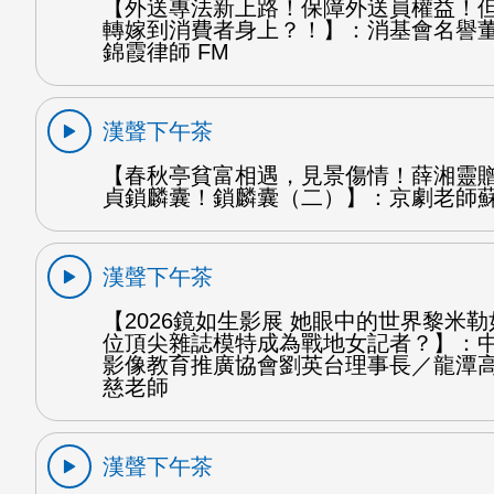
【外送專法新上路！保障外送員權益！
轉嫁到消費者身上？！】：消基會名譽
錦霞律師 FM
漢聲下午茶
【春秋亭貧富相遇，見景傷情！薛湘靈
貞鎖麟囊！鎖麟囊（二）】：京劇老師蘇
漢聲下午茶
【2026鏡如生影展 她眼中的世界黎米
位頂尖雜誌模特成為戰地女記者？】：
影像教育推廣協會劉英台理事長／龍潭
慈老師
漢聲下午茶