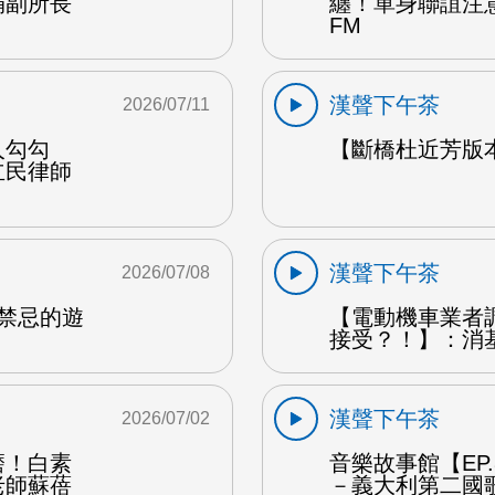
娟副所長
纏！單身聯誼注
FM
漢聲下午茶
2026/07/11
人勾勾
【斷橋杜近芳版
立民律師
漢聲下午茶
2026/07/08
是禁忌的遊
【電動機車業者
接受？！】：消
漢聲下午茶
2026/07/02
磨！白素
音樂故事館【EP
老師蘇蓓
－義大利第二國