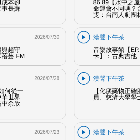
但成本卻
86 89【水中
董事長蘇
命運會不同嗎？
獎：台南人劇團
漢聲下午茶
2026/07/30
贈與趙守
音樂故事館【EP
蓓芸 FM
卡】：古典吉他 
漢聲下午茶
2026/07/28
勒如何從一
【化痰藥物正確
中華世界
員、慈濟大學學
高中余欣
漢聲下午茶
2026/07/23