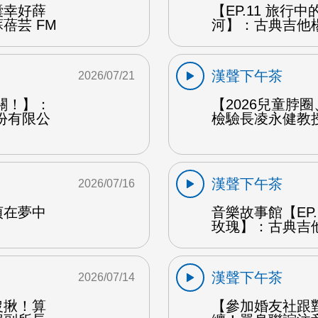
囊幸好薛
【EP.11 旅行
蓓芸 FM
河】：古典吉他楊
漢聲下午茶
2026/07/21
關！】：
【2026兒童脖
份有限公
檢驗長凌永健教授
漢聲下午茶
2026/07/16
貞在夢中
音樂故事館【EP
玫瑰】：古典吉他
漢聲下午茶
2026/07/14
沒揪！算
【參加婚友社跟