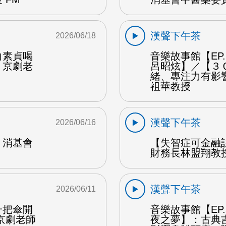
漢聲下午茶
2026/06/18
白素貞喝
音樂故事館【EP
：京劇老
呂昭炫】／【３
緒、專注力有影
祖華教授
漢聲下午茶
2026/06/16
：消基會
【失智症可金融
財務長林盟翔教授
漢聲下午茶
2026/06/11
一把傘開
音樂故事館【EP
京劇老師
夜之夢】：古典