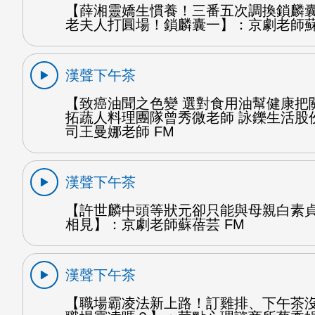
【薛湘靈嬌生慣養！三番五次調換鎖麟
老夫人打圓場！鎖麟囊一】：京劇老師蘇
漢聲下午茶
【致癌油聞之色變 選對食用油幫健康把
拓蔬人料理團隊曾秀微老師 詠鑠生活股
司王曼娜老師 FM
漢聲下午茶
【許世麟中頭等狀元卻只能與母親白素
相見】：京劇老師蘇蓓芸 FM
漢聲下午茶
【職場霸凌法新上路！訂雞排、下午茶