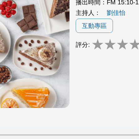
播出時間：
FM 15:10
主持人：
劉佳怡
互動專區
★
★
★
評分: