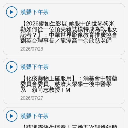
漢聲下午茶
【2026鏡如生影展 她眼中的世界黎米
勒如何從一位頂尖雜誌模特成為戰地女
記者？】：中華世界影像教育推廣協會
劉英台理事長／龍潭高中余欣慈老師
2026/07/28
漢聲下午茶
【化痰藥物正確服用】：消基會中醫藥
委員會委員、慈濟大學學士後中醫學
系 賴尚志教授 FM
2026/07/27
漢聲下午茶
【薛湘靈嬌生慣養！三番五次調換鎖麟