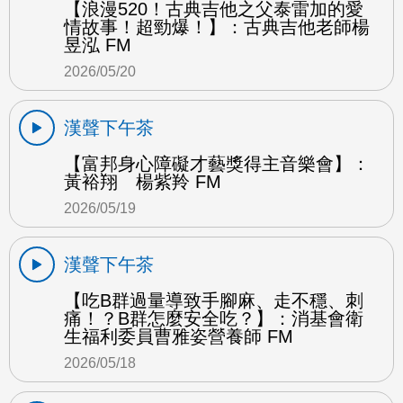
【浪漫520！古典吉他之父泰雷加的愛
情故事！超勁爆！】：古典吉他老師楊
昱泓 FM
2026/05/20
漢聲下午茶
【富邦身心障礙才藝獎得主音樂會】：
黃裕翔 楊紫羚 FM
2026/05/19
漢聲下午茶
【吃B群過量導致手腳麻、走不穩、刺
痛！？B群怎麼安全吃？】：消基會衛
生福利委員曹雅姿營養師 FM
2026/05/18