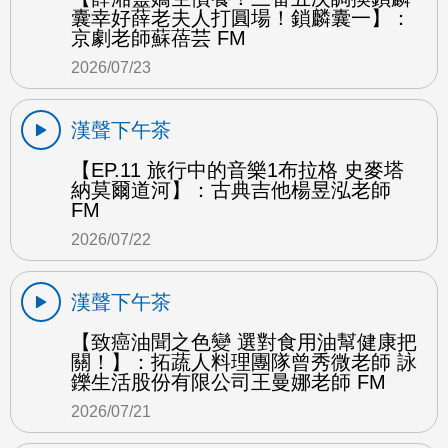
囊幸好薛老夫人打圓場！鎖麟囊一】：
京劇老師蘇蓓芸 FM
2026/07/23
漢聲下午茶
【EP.11 旅行中的音樂1布拉格 史麥塔
納莫爾道河】：古典吉他楊昱泓老師
FM
2026/07/22
漢聲下午茶
【致癌油聞之色變 選對食用油幫健康把
關！】：拓蔬人料理團隊曾秀微老師 詠
鑠生活股份有限公司王曼娜老師 FM
2026/07/21