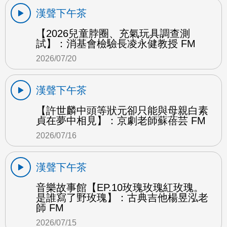
漢聲下午茶
【2026兒童脖圈、充氣玩具調查測
試】：消基會檢驗長凌永健教授 FM
2026/07/20
漢聲下午茶
【許世麟中頭等狀元卻只能與母親白素
貞在夢中相見】：京劇老師蘇蓓芸 FM
2026/07/16
漢聲下午茶
音樂故事館【EP.10玫瑰玫瑰紅玫瑰。
是誰寫了野玫瑰】：古典吉他楊昱泓老
師 FM
2026/07/15