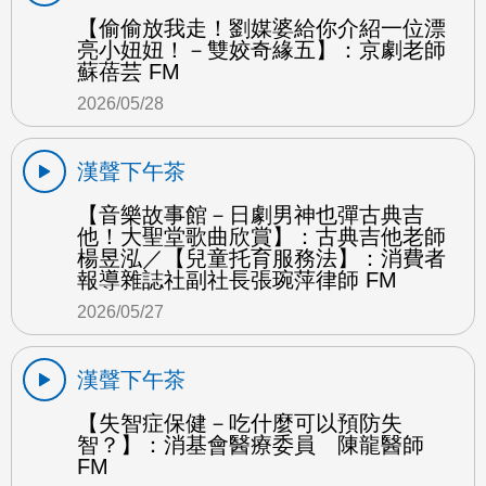
【偷偷放我走！劉媒婆給你介紹一位漂
亮小妞妞！－雙姣奇緣五】：京劇老師
蘇蓓芸 FM
2026/05/28
漢聲下午茶
【音樂故事館－日劇男神也彈古典吉
他！大聖堂歌曲欣賞】：古典吉他老師
楊昱泓／【兒童托育服務法】：消費者
報導雜誌社副社長張琬萍律師 FM
2026/05/27
漢聲下午茶
【失智症保健－吃什麼可以預防失
智？】：消基會醫療委員 陳龍醫師
FM