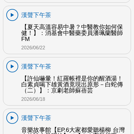
漢聲下午茶
【夏天高溫容易中暑？中醫教你如何保
健！】：消基會中醫藥委員潘珮蘭醫師
FM
2026/06/22
漢聲下午茶
【許仙嚇暈！紅羅帳裡是你的醒酒湯！
白素貞喝下雄黃酒竟現出原形－白蛇傳
（二）】：京劇老師蘇蓓芸
2026/06/18
漢聲下午茶
音樂故事館【EP.6大家都愛聽楊柳 台灣