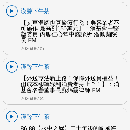
漢聲下午茶
【艾草溫罐也算醫療行為！美容業者不
可施作 最高罰150萬元】：消基會中醫
藥委員 內壢仁心堂中醫診所 潘佩蘭院
長 FM
2026/08/05
漢聲下午茶
【外送專法新上路！保障外送員權益！
但成本卻轉嫁到消費者身上？！】：消
基會名譽董事長蘇錦霞律師 FM
2026/08/04
漢聲下午茶
86 89【水中之屋】二十年後的颱風海