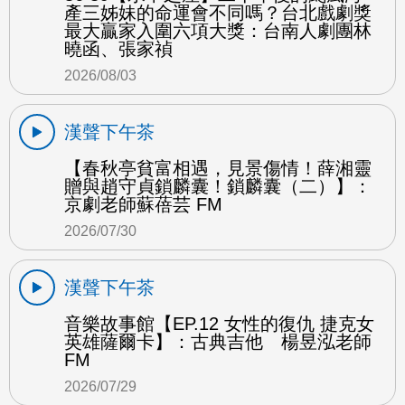
產三姊妹的命運會不同嗎？台北戲劇獎
最大贏家入圍六項大獎：台南人劇團林
曉函、張家禎
2026/08/03
漢聲下午茶
【春秋亭貧富相遇，見景傷情！薛湘靈
贈與趙守貞鎖麟囊！鎖麟囊（二）】：
京劇老師蘇蓓芸 FM
2026/07/30
漢聲下午茶
音樂故事館【EP.12 女性的復仇 捷克女
英雄薩爾卡】：古典吉他 楊昱泓老師
FM
2026/07/29