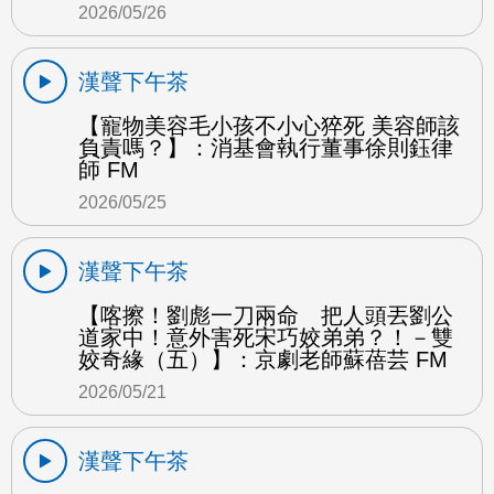
2026/05/26
漢聲下午茶
【寵物美容毛小孩不小心猝死 美容師該
負責嗎？】：消基會執行董事徐則鈺律
師 FM
2026/05/25
漢聲下午茶
【喀擦！劉彪一刀兩命 把人頭丟劉公
道家中！意外害死宋巧姣弟弟？！－雙
姣奇緣（五）】：京劇老師蘇蓓芸 FM
2026/05/21
漢聲下午茶