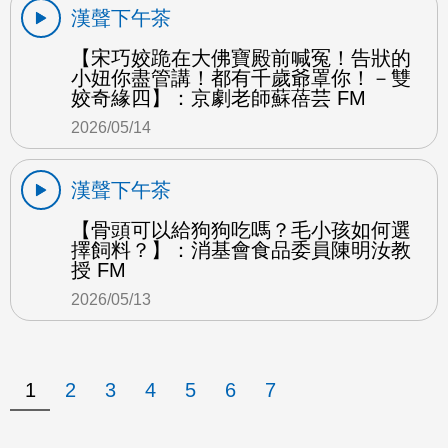
漢聲下午茶
【宋巧姣跪在大佛寶殿前喊冤！告狀的
小妞你盡管講！都有千歲爺罩你！－雙
姣奇緣四】：京劇老師蘇蓓芸 FM
2026/05/14
漢聲下午茶
【骨頭可以給狗狗吃嗎？毛小孩如何選
擇飼料？】：消基會食品委員陳明汝教
授 FM
2026/05/13
1
2
3
4
5
6
7