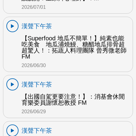
2026/07/01
漢聲下午茶
【Superfood 地瓜不簡單！】純素也能
吃美食 地瓜浦燒鰻、糖醋地瓜排骨超
超驚人！：拓蔬人料理團隊 曾秀微老師
FM
2026/06/30
漢聲下午茶
【出國自駕更要注意！】：消基會休閒
育樂委員謝懷恕教授 FM
2026/06/29
漢聲下午茶