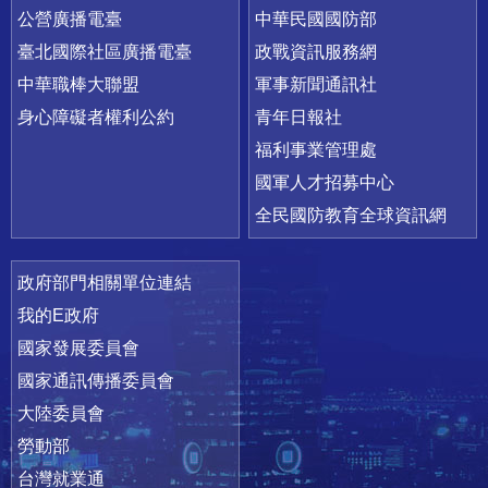
公營廣播電臺
中華民國國防部
臺北國際社區廣播電臺
政戰資訊服務網
中華職棒大聯盟
軍事新聞通訊社
身心障礙者權利公約
青年日報社
福利事業管理處
國軍人才招募中心
全民國防教育全球資訊網
政府部門相關單位連結
我的E政府
國家發展委員會
國家通訊傳播委員會
大陸委員會
勞動部
台灣就業通