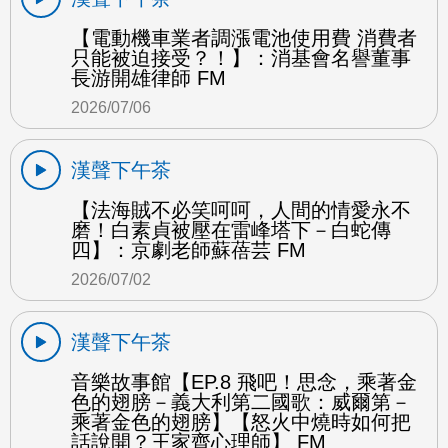
【電動機車業者調漲電池使用費 消費者
只能被迫接受？！】：消基會名譽董事
長游開雄律師 FM
2026/07/06
漢聲下午茶
【法海賊不必笑呵呵，人間的情愛永不
磨！白素貞被壓在雷峰塔下－白蛇傳
四】：京劇老師蘇蓓芸 FM
2026/07/02
漢聲下午茶
音樂故事館【EP.8 飛吧！思念，乘著金
色的翅膀－義大利第二國歌：威爾第－
乘著金色的翅膀】【怒火中燒時如何把
話說開？王家齊心理師】 FM