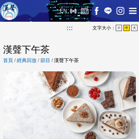
EN
:::
文字大小：
小
中
大
漢聲下午茶
首頁
/
經典回放
/
節目
/
漢聲下午茶