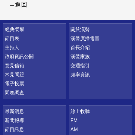
返回
快速連結
經典榮耀
關於漢聲
節目表
漢聲廣播電臺
主持人
首長介紹
政府資訊公開
漢聲家族
意見信箱
交通指引
常見問題
頻率資訊
電子投票
問卷調查
最新消息
線上收聽
新聞報導
FM
節目訊息
AM