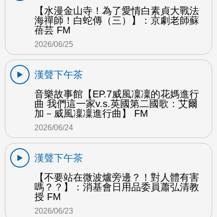
【水漫金山寺！為了愛情白素貞大戰法
海禪師！白蛇傳（三）】：京劇老師蘇
蓓芸 FM
2026/06/25
漢聲下午茶
音樂故事館【EP.7威風凜凜的花媽進行
曲 我們這一家v.s.英國第二國歌：艾爾
加－威風凜凜進行曲】 FM
2026/06/24
漢聲下午茶
【不要站在微波爐旁邊？！對人體有害
嗎？？】：消基會日用品委員蕭弘清教
授 FM
2026/06/23