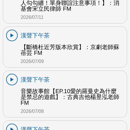
人勾勾纏！單身聯誼注意事項！】：消
基會宋立民律師 FM
2026/07/11
漢聲下午茶
【斷橋杜近芳版本欣賞】：京劇老師蘇
蓓芸 FM
2026/07/09
漢聲下午茶
音樂故事館【EP.10愛的羅曼史為什麼
是禁忌的遊戲】：古典吉他楊昱泓老師
FM
2026/07/08
漢聲下午茶