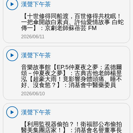
漢聲下午茶
【十世修得同船渡，百世修得共枕眠！
一把傘開啟白素貞、許仙愛情故事 白蛇
傳一】：京劇老師蘇蓓芸 FM
2026/06/11
漢聲下午茶
音樂故事館【EP.5仲夏夜之夢：孟德爾
頌－仲夏夜之夢】：古典吉他老師楊昱
泓【超豪大雨！竟影響身體頭痛、睡不
好、沒食慾？】：消基會中醫藥委員
2026/06/10
漢聲下午茶
【利用監視器偷拍？！衛福部公布偷拍
醫美集團店家！】：消基會名譽董事長