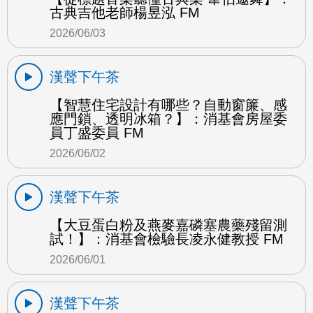
古典吉他老師楊昱泓 FM
2026/06/03
漢聲下午茶
【智慧住宅設計有哪些？自動窗簾、感
應門鎖、透明冰箱？】：消基會房屋委
員丁盛委員 FM
2026/06/02
漢聲下午茶
【大豆蛋白粉及燕麥嘉磷塞農藥殘留測
試！】：消基會檢驗長凌永健教授 FM
2026/06/01
漢聲下午茶