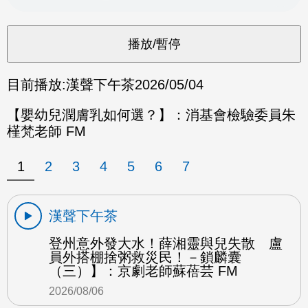
目前播放:
漢聲下午茶
2026/05/04
【嬰幼兒潤膚乳如何選？】：消基會檢驗委員朱
槿梵老師 FM
1
2
3
4
5
6
7
漢聲下午茶
登州意外發大水！薛湘靈與兒失散 盧
員外搭棚捨粥救災民！－鎖麟囊
（三）】：京劇老師蘇蓓芸 FM
2026/08/06