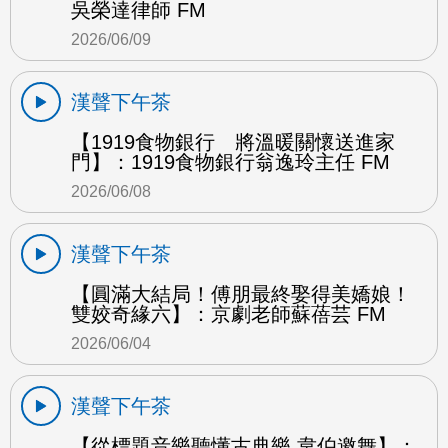
吳榮達律師 FM
2026/06/09
漢聲下午茶
【1919食物銀行 將溫暖關懷送進家
門】：1919食物銀行翁逸玲主任 FM
2026/06/08
漢聲下午茶
【圓滿大結局！傅朋最終娶得美嬌娘！
雙姣奇緣六】：京劇老師蘇蓓芸 FM
2026/06/04
漢聲下午茶
【從標題音樂聽懂古典樂 韋伯邀舞】：