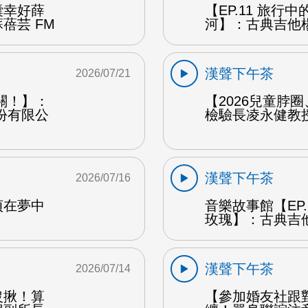
囊幸好薛
【EP.11 旅行
蓓芸 FM
河】：古典吉他楊
漢聲下午茶
2026/07/21
關！】：
【2026兒童脖
份有限公
檢驗長凌永健教授
漢聲下午茶
2026/07/16
貞在夢中
音樂故事館【EP
玫瑰】：古典吉他
漢聲下午茶
2026/07/14
沒揪！算
【參加婚友社跟