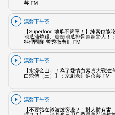
芸 FM
漢聲下午茶
【Superfood 地瓜不簡單！】純素也
地瓜浦燒鰻、糖醋地瓜排骨超超驚人！
料理團隊 曾秀微老師 FM
漢聲下午茶
【水漫金山寺！為了愛情白素貞大戰法
白蛇傳（三）】：京劇老師蘇蓓芸 FM
漢聲下午茶
【不要站在微波爐旁邊？！對人體有害
嗎？？】：消基會日用品委員蕭弘清教授