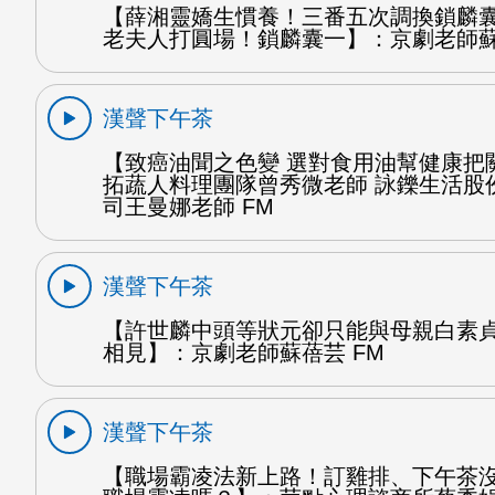
【薛湘靈嬌生慣養！三番五次調換鎖麟
老夫人打圓場！鎖麟囊一】：京劇老師蘇
漢聲下午茶
【致癌油聞之色變 選對食用油幫健康把
拓蔬人料理團隊曾秀微老師 詠鑠生活股
司王曼娜老師 FM
漢聲下午茶
【許世麟中頭等狀元卻只能與母親白素
相見】：京劇老師蘇蓓芸 FM
漢聲下午茶
【職場霸凌法新上路！訂雞排、下午茶