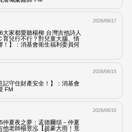
2026/06/17
.6大家都愛聽楊柳 台灣吉他詩人
Ｃ育兒行不行？對兒童大腦、情
響！】：消基會衛生福利委員何
2026/06/15
註記守住財產安全！】：消基會
 FM
2026/06/10
.5仲夏夜之夢：孟德爾頌－仲夏
吉他老師楊昱泓【超豪大雨！竟