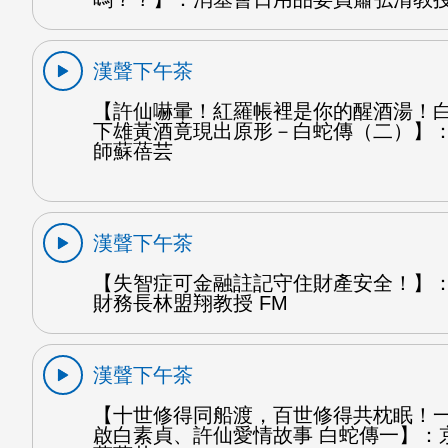
漢聲下午茶
【許仙嚇暈！紅羅帳裡是你的醒酒湯！
下雄黃酒竟現出原形－白蛇傳（二）】
師蘇蓓芸
漢聲下午茶
【失智症可金融註記守住財產安全！】
財務長林盟翔教授 FM
漢聲下午茶
【十世修得同船渡，百世修得共枕眠！
啟白素貞、許仙愛情故事 白蛇傳一】：