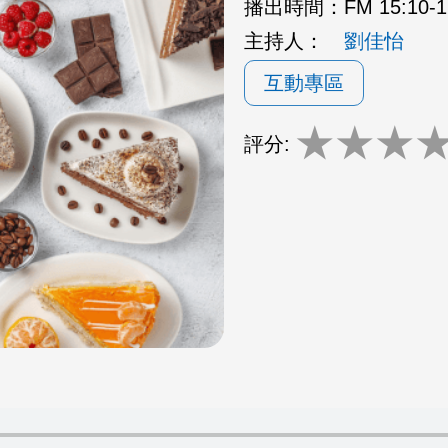
播出時間：
FM 15:10
主持人：
劉佳怡
互動專區
★
★
★
評分: