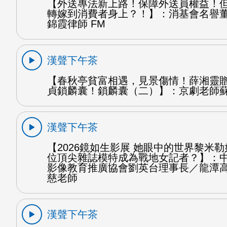
【外送專法新上路！保障外送員權益！
轉嫁到消費者身上？！】：消基會名譽
錦霞律師 FM
漢聲下午茶
【春秋亭貧富相遇，見景傷情！薛湘靈
貞鎖麟囊！鎖麟囊（二）】：京劇老師蘇
漢聲下午茶
【2026鏡如生影展 她眼中的世界黎米
位頂尖雜誌模特成為戰地女記者？】：
影像教育推廣協會劉英台理事長／龍潭
慈老師
漢聲下午茶