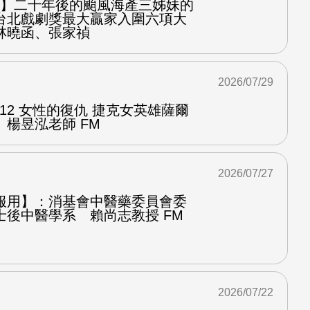
之屋】二十年後的颱風海產三姊妹的
台北戲劇獎最大贏家入圍六項大
林曉函、張家禎
2026/07/29
.12 女性的復仇 捷克女英雄薩爾
楊昱泓老師 FM
2026/07/27
服用】：消基會中醫藥委員會委
士後中醫學系 賴尚志教授 FM
2026/07/22