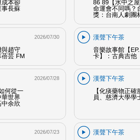
但成本卻
86 89【水中
董事長蘇
命運會不同嗎？
獎：台南人劇團
漢聲下午茶
2026/07/30
贈與趙守
音樂故事館【EP
蓓芸 FM
卡】：古典吉他 
漢聲下午茶
2026/07/28
勒如何從一
【化痰藥物正確
中華世界
員、慈濟大學學
高中余欣
漢聲下午茶
2026/07/23