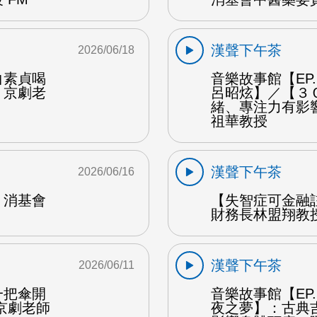
漢聲下午茶
2026/06/18
白素貞喝
音樂故事館【EP
：京劇老
呂昭炫】／【３
緒、專注力有影
祖華教授
漢聲下午茶
2026/06/16
：消基會
【失智症可金融
財務長林盟翔教授
漢聲下午茶
2026/06/11
一把傘開
音樂故事館【EP
京劇老師
夜之夢】：古典