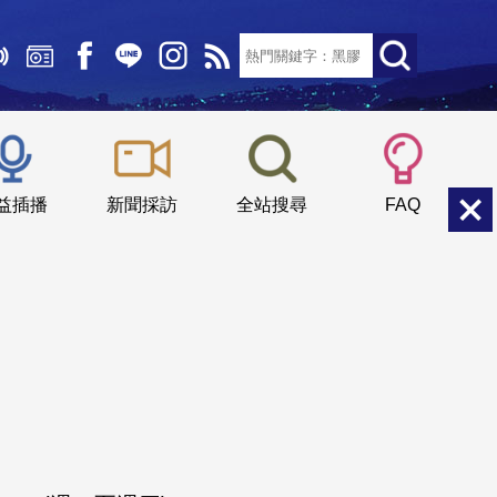
文字大小：
小
中
大
益插播
新聞採訪
全站搜尋
FAQ