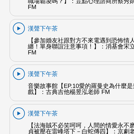
職場霸凌嗎？】：荳點心理諮商所蔡秀
FM
漢聲下午茶
【參加婚友社跟對方不來電遇到恐怖情
纏！單身聯誼注意事項！】：消基會宋
FM
漢聲下午茶
音樂故事館【EP.10愛的羅曼史為什麼
戲】：古典吉他楊昱泓老師 FM
漢聲下午茶
【法海賊不必笑呵呵，人間的情愛永不
貞被壓在雷峰塔下－白蛇傳四】：京劇