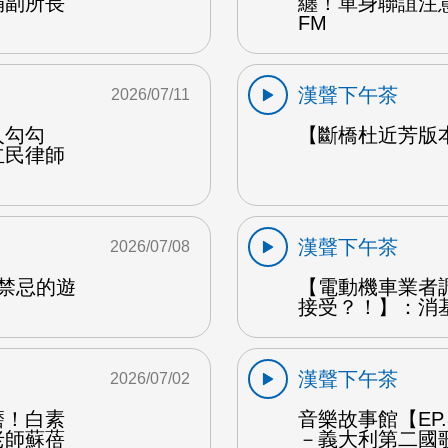
娟副所長
纏！單身聯誼注
FM
漢聲下午茶
2026/07/11
人勾勾
【斷橋杜近芳版
立民律師
漢聲下午茶
2026/07/08
是禁忌的遊
【電動機車業者
接受？！】：消
漢聲下午茶
2026/07/02
磨！白素
音樂故事館【EP
老師蘇蓓
－義大利第二國