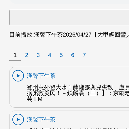
目前播放:
漢聲下午茶
2026/04/27
【大甲媽回鑾
1
2
3
4
5
6
7
漢聲下午茶
登州意外發大水！薛湘靈與兒失散 盧
捨粥救災民！－鎖麟囊（三）】：京劇
芸 FM
漢聲下午茶