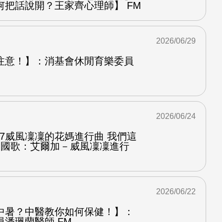
何把話說開？王家齊心理師】 FM
2026/06/29
注意！】：消基會休閒育樂委員
2026/06/24
.7威風凜凜的花媽進行曲 我們這
第二國歌：艾爾加－威風凜凜進行
2026/06/22
中暑？中醫教你如何保健！】：
潘珮蘭醫師 FM