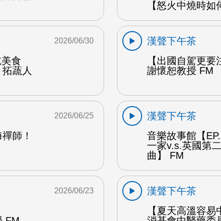
【怒火中燒時如
漢聲下午茶
2026/06/30
能吃美食
【出國自駕更要
：拓蔬人
謝懷恕教授 FM
漢聲下午茶
2026/06/25
海禪師！
音樂故事館【EP
一家v.s.英國
曲】 FM
漢聲下午茶
2026/06/23
【夏天高溫容易
 FM
消基會中醫藥委員