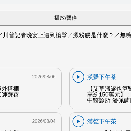
／川普記者晚宴上遭到槍擊／澱粉腸是什麼？／無糖
漢聲下午茶
2026/08/06
員外搭棚
【艾草溫罐也算
老師蘇蓓
高罰150萬元】
中醫診所 潘佩蘭
漢聲下午茶
2026/08/04