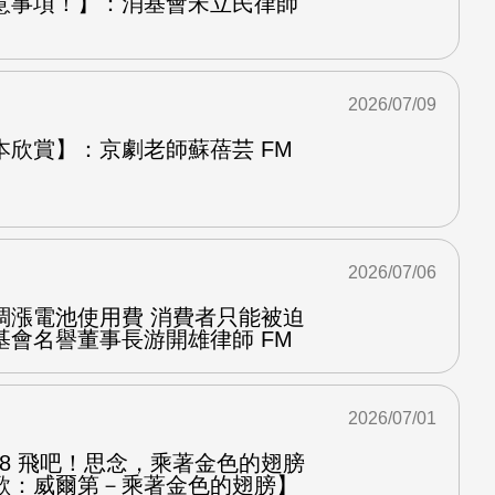
意事項！】：消基會宋立民律師
2026/07/09
本欣賞】：京劇老師蘇蓓芸 FM
2026/07/06
調漲電池使用費 消費者只能被迫
基會名譽董事長游開雄律師 FM
2026/07/01
.8 飛吧！思念，乘著金色的翅膀
歌：威爾第－乘著金色的翅膀】