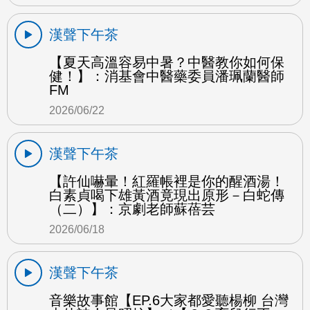
漢聲下午茶
【夏天高溫容易中暑？中醫教你如何保
健！】：消基會中醫藥委員潘珮蘭醫師
FM
2026/06/22
漢聲下午茶
【許仙嚇暈！紅羅帳裡是你的醒酒湯！
白素貞喝下雄黃酒竟現出原形－白蛇傳
（二）】：京劇老師蘇蓓芸
2026/06/18
漢聲下午茶
音樂故事館【EP.6大家都愛聽楊柳 台灣