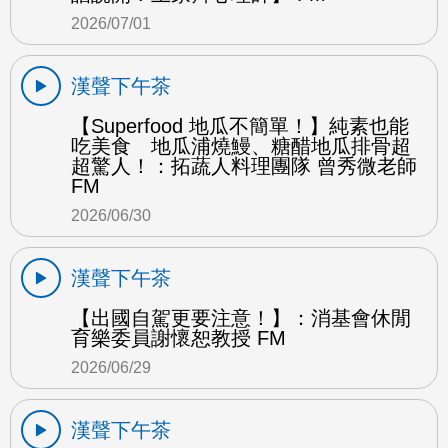
2026/07/01
漢聲下午茶
【Superfood 地瓜不簡單！】純素也能
吃美食 地瓜浦燒鰻、糖醋地瓜排骨超
超驚人！：拓蔬人料理團隊 曾秀微老師
FM
2026/06/30
漢聲下午茶
【出國自駕更要注意！】：消基會休閒
育樂委員謝懷恕教授 FM
2026/06/29
漢聲下午茶