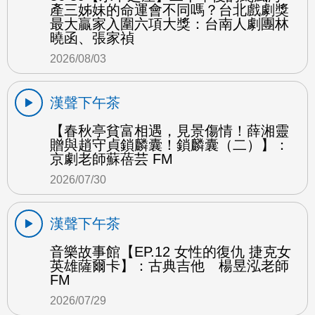
產三姊妹的命運會不同嗎？台北戲劇獎
最大贏家入圍六項大獎：台南人劇團林
曉函、張家禎
2026/08/03
漢聲下午茶
【春秋亭貧富相遇，見景傷情！薛湘靈
贈與趙守貞鎖麟囊！鎖麟囊（二）】：
京劇老師蘇蓓芸 FM
2026/07/30
漢聲下午茶
音樂故事館【EP.12 女性的復仇 捷克女
英雄薩爾卡】：古典吉他 楊昱泓老師
FM
2026/07/29