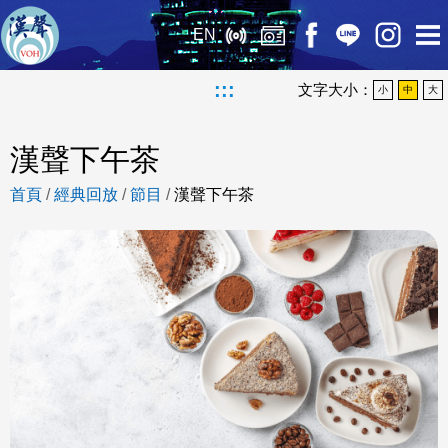
EN
:::
文字大小：
小
中
大
漢聲下午茶
首頁
/
經典回放
/
節目
/
漢聲下午茶