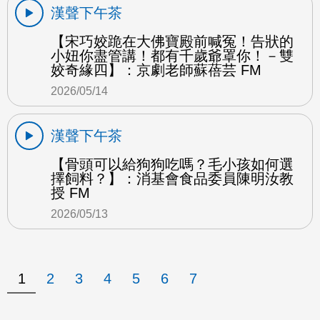
漢聲下午茶
【宋巧姣跪在大佛寶殿前喊冤！告狀的
小妞你盡管講！都有千歲爺罩你！－雙
姣奇緣四】：京劇老師蘇蓓芸 FM
2026/05/14
漢聲下午茶
【骨頭可以給狗狗吃嗎？毛小孩如何選
擇飼料？】：消基會食品委員陳明汝教
授 FM
2026/05/13
1
2
3
4
5
6
7