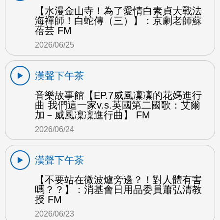
【水漫金山寺！為了愛情白素貞大戰法
海禪師！白蛇傳（三）】：京劇老師蘇
蓓芸 FM
2026/06/25
漢聲下午茶
音樂故事館【EP.7威風凜凜的花媽進行
曲 我們這一家v.s.英國第二國歌：艾爾
加－威風凜凜進行曲】 FM
2026/06/24
漢聲下午茶
【不要站在微波爐旁邊？！對人體有害
嗎？？】：消基會日用品委員蕭弘清教
授 FM
2026/06/23