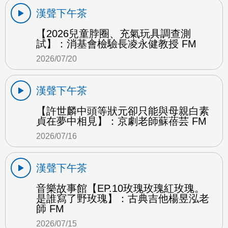
漢聲下午茶
【2026兒童脖圈、充氣玩具調查測
試】：消基會檢驗長凌永健教授 FM
2026/07/20
漢聲下午茶
【許世麟中頭等狀元卻只能與母親白素
貞在夢中相見】：京劇老師蘇蓓芸 FM
2026/07/16
漢聲下午茶
音樂故事館【EP.10玫瑰玫瑰紅玫瑰。
是誰寫了野玫瑰】：古典吉他楊昱泓老
師 FM
2026/07/15