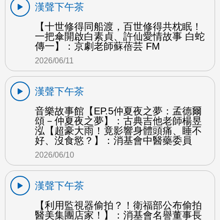
漢聲下午茶
【十世修得同船渡，百世修得共枕眠！
一把傘開啟白素貞、許仙愛情故事 白蛇
傳一】：京劇老師蘇蓓芸 FM
2026/06/11
漢聲下午茶
音樂故事館【EP.5仲夏夜之夢：孟德爾
頌－仲夏夜之夢】：古典吉他老師楊昱
泓【超豪大雨！竟影響身體頭痛、睡不
好、沒食慾？】：消基會中醫藥委員
2026/06/10
漢聲下午茶
【利用監視器偷拍？！衛福部公布偷拍
醫美集團店家！】：消基會名譽董事長