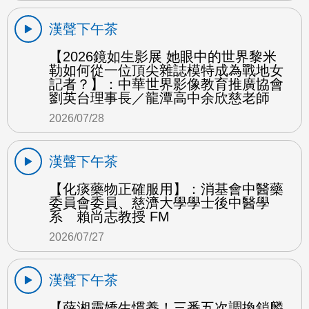
漢聲下午茶
【2026鏡如生影展 她眼中的世界黎米
勒如何從一位頂尖雜誌模特成為戰地女
記者？】：中華世界影像教育推廣協會
劉英台理事長／龍潭高中余欣慈老師
2026/07/28
漢聲下午茶
【化痰藥物正確服用】：消基會中醫藥
委員會委員、慈濟大學學士後中醫學
系 賴尚志教授 FM
2026/07/27
漢聲下午茶
【薛湘靈嬌生慣養！三番五次調換鎖麟