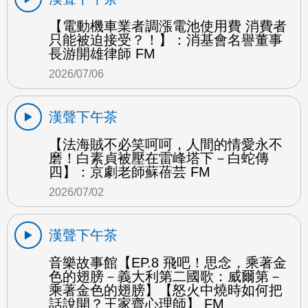
【電動機車業者調漲電池使用費 消費者
只能被迫接受？！】：消基會名譽董事
長游開雄律師 FM
2026/07/06
漢聲下午茶
【法海賊不必笑呵呵，人間的情愛永不
磨！白素貞被壓在雷峰塔下－白蛇傳
四】：京劇老師蘇蓓芸 FM
2026/07/02
漢聲下午茶
音樂故事館【EP.8 飛吧！思念，乘著金
色的翅膀－義大利第二國歌：威爾第－
乘著金色的翅膀】【怒火中燒時如何把
話說開？王家齊心理師】 FM