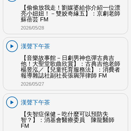
【偷偷放我走！劉媒婆給你介紹一位漂
亮小妞妞！－雙姣奇緣五】：京劇老師
蘇蓓芸 FM
2026/05/28
漢聲下午茶
【音樂故事館－日劇男神也彈古典吉
他！大聖堂歌曲欣賞】：古典吉他老師
楊昱泓／【兒童托育服務法】：消費者
報導雜誌社副社長張琬萍律師 FM
2026/05/27
漢聲下午茶
【失智症保健－吃什麼可以預防失
智？】：消基會醫療委員 陳龍醫師
FM