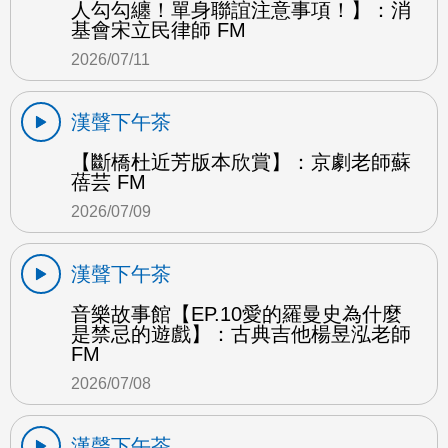
人勾勾纏！單身聯誼注意事項！】：消
基會宋立民律師 FM
2026/07/11
漢聲下午茶
【斷橋杜近芳版本欣賞】：京劇老師蘇
蓓芸 FM
2026/07/09
漢聲下午茶
音樂故事館【EP.10愛的羅曼史為什麼
是禁忌的遊戲】：古典吉他楊昱泓老師
FM
2026/07/08
漢聲下午茶