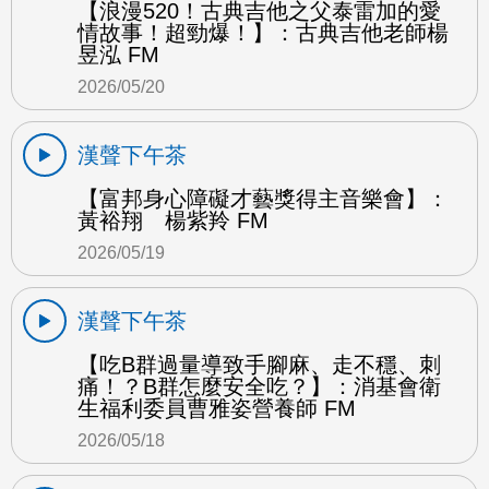
【浪漫520！古典吉他之父泰雷加的愛
情故事！超勁爆！】：古典吉他老師楊
昱泓 FM
2026/05/20
漢聲下午茶
【富邦身心障礙才藝獎得主音樂會】：
黃裕翔 楊紫羚 FM
2026/05/19
漢聲下午茶
【吃B群過量導致手腳麻、走不穩、刺
痛！？B群怎麼安全吃？】：消基會衛
生福利委員曹雅姿營養師 FM
2026/05/18