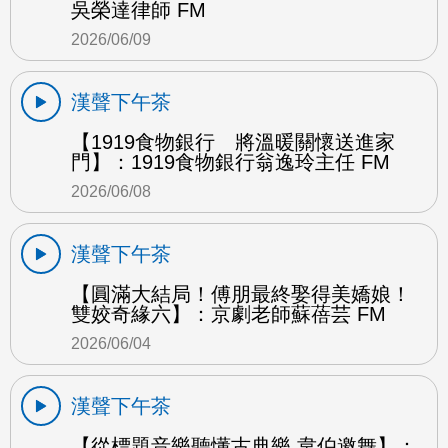
吳榮達律師 FM
2026/06/09
漢聲下午茶
【1919食物銀行 將溫暖關懷送進家
門】：1919食物銀行翁逸玲主任 FM
2026/06/08
漢聲下午茶
【圓滿大結局！傅朋最終娶得美嬌娘！
雙姣奇緣六】：京劇老師蘇蓓芸 FM
2026/06/04
漢聲下午茶
【從標題音樂聽懂古典樂 韋伯邀舞】：