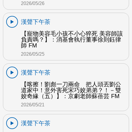
2026/05/26
漢聲下午茶
【寵物美容毛小孩不小心猝死 美容師該
負責嗎？】：消基會執行董事徐則鈺律
師 FM
2026/05/25
漢聲下午茶
【喀擦！劉彪一刀兩命 把人頭丟劉公
道家中！意外害死宋巧姣弟弟？！－雙
姣奇緣（五）】：京劇老師蘇蓓芸 FM
2026/05/21
漢聲下午茶