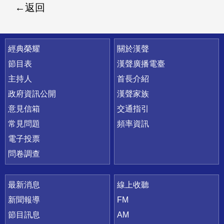
返回
快速連結
經典榮耀
關於漢聲
節目表
漢聲廣播電臺
主持人
首長介紹
政府資訊公開
漢聲家族
意見信箱
交通指引
常見問題
頻率資訊
電子投票
問卷調查
最新消息
線上收聽
新聞報導
FM
節目訊息
AM