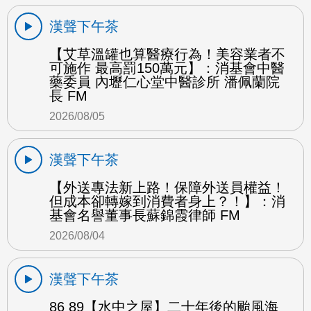
漢聲下午茶
【艾草溫罐也算醫療行為！美容業者不
可施作 最高罰150萬元】：消基會中醫
藥委員 內壢仁心堂中醫診所 潘佩蘭院
長 FM
2026/08/05
漢聲下午茶
【外送專法新上路！保障外送員權益！
但成本卻轉嫁到消費者身上？！】：消
基會名譽董事長蘇錦霞律師 FM
2026/08/04
漢聲下午茶
86 89【水中之屋】二十年後的颱風海