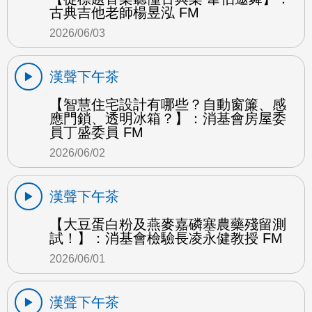
古典吉他老師楊昱泓 FM
2026/06/03
漢聲下午茶
【智慧住宅設計有哪些？自動窗簾、感
應門鎖、透明冰箱？】：消基會房屋委
員丁盛委員 FM
2026/06/02
漢聲下午茶
【大豆蛋白粉及燕麥嘉磷塞農藥殘留測
試！】：消基會檢驗長凌永健教授 FM
2026/06/01
漢聲下午茶