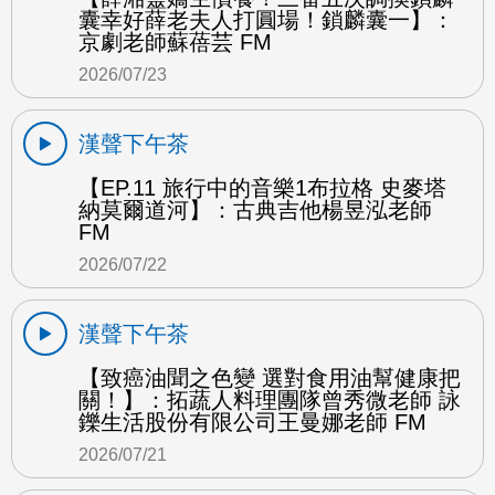
囊幸好薛老夫人打圓場！鎖麟囊一】：
京劇老師蘇蓓芸 FM
2026/07/23
漢聲下午茶
【EP.11 旅行中的音樂1布拉格 史麥塔
納莫爾道河】：古典吉他楊昱泓老師
FM
2026/07/22
漢聲下午茶
【致癌油聞之色變 選對食用油幫健康把
關！】：拓蔬人料理團隊曾秀微老師 詠
鑠生活股份有限公司王曼娜老師 FM
2026/07/21