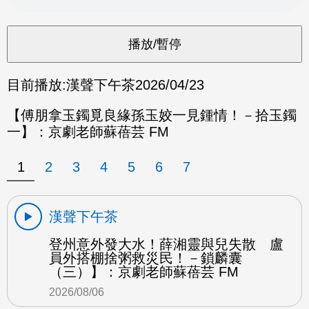
目前播放:
漢聲下午茶
2026/04/23
【傅朋拿玉鐲覓良緣孫玉姣一見鍾情！－拾玉鐲
一】：京劇老師蘇蓓芸 FM
1
2
3
4
5
6
7
漢聲下午茶
登州意外發大水！薛湘靈與兒失散 盧
員外搭棚捨粥救災民！－鎖麟囊
（三）】：京劇老師蘇蓓芸 FM
2026/08/06