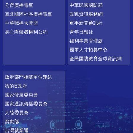
公營廣播電臺
中華民國國防部
臺北國際社區廣播電臺
政戰資訊服務網
中華職棒大聯盟
軍事新聞通訊社
身心障礙者權利公約
青年日報社
福利事業管理處
國軍人才招募中心
全民國防教育全球資訊網
政府部門相關單位連結
我的E政府
國家發展委員會
國家通訊傳播委員會
大陸委員會
勞動部
台灣就業通