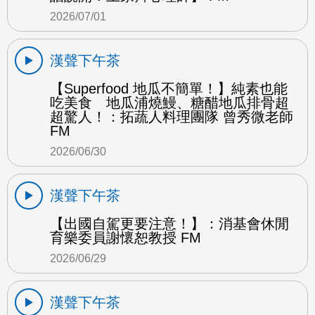
2026/07/01
漢聲下午茶
【Superfood 地瓜不簡單！】純素也能
吃美食 地瓜浦燒鰻、糖醋地瓜排骨超
超驚人！：拓蔬人料理團隊 曾秀微老師
FM
2026/06/30
漢聲下午茶
【出國自駕更要注意！】：消基會休閒
育樂委員謝懷恕教授 FM
2026/06/29
漢聲下午茶