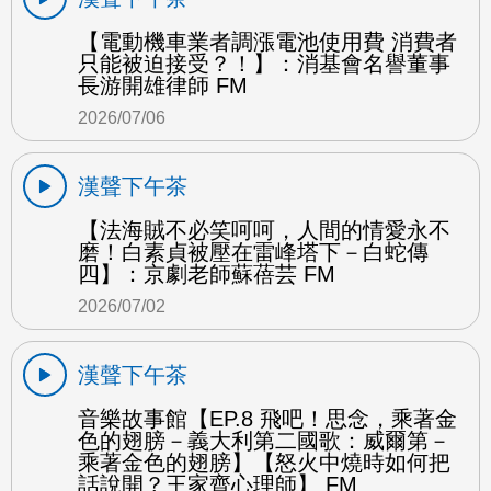
【電動機車業者調漲電池使用費 消費者
只能被迫接受？！】：消基會名譽董事
長游開雄律師 FM
2026/07/06
漢聲下午茶
【法海賊不必笑呵呵，人間的情愛永不
磨！白素貞被壓在雷峰塔下－白蛇傳
四】：京劇老師蘇蓓芸 FM
2026/07/02
漢聲下午茶
音樂故事館【EP.8 飛吧！思念，乘著金
色的翅膀－義大利第二國歌：威爾第－
乘著金色的翅膀】【怒火中燒時如何把
話說開？王家齊心理師】 FM