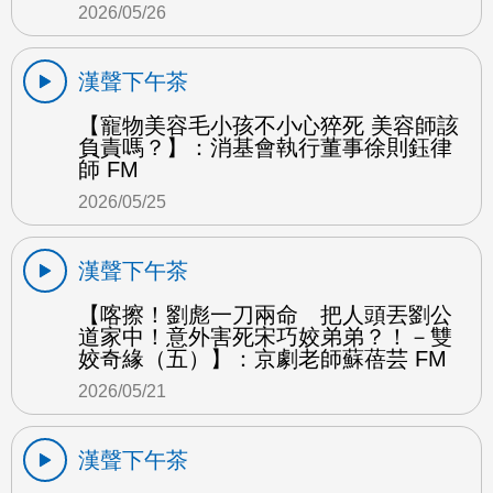
2026/05/26
漢聲下午茶
【寵物美容毛小孩不小心猝死 美容師該
負責嗎？】：消基會執行董事徐則鈺律
師 FM
2026/05/25
漢聲下午茶
【喀擦！劉彪一刀兩命 把人頭丟劉公
道家中！意外害死宋巧姣弟弟？！－雙
姣奇緣（五）】：京劇老師蘇蓓芸 FM
2026/05/21
漢聲下午茶