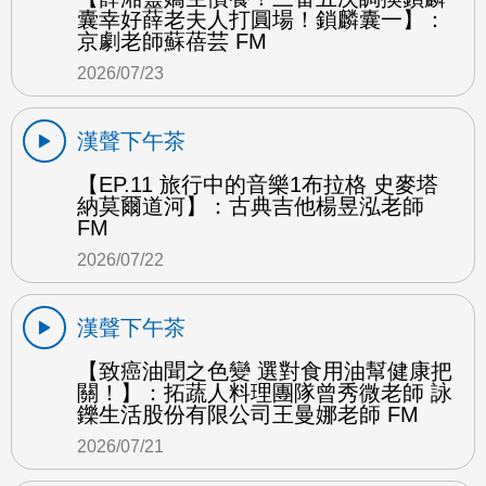
囊幸好薛老夫人打圓場！鎖麟囊一】：
京劇老師蘇蓓芸 FM
2026/07/23
漢聲下午茶
【EP.11 旅行中的音樂1布拉格 史麥塔
納莫爾道河】：古典吉他楊昱泓老師
FM
2026/07/22
漢聲下午茶
【致癌油聞之色變 選對食用油幫健康把
關！】：拓蔬人料理團隊曾秀微老師 詠
鑠生活股份有限公司王曼娜老師 FM
2026/07/21