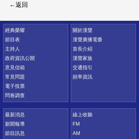
返回
快速連結
經典榮耀
關於漢聲
節目表
漢聲廣播電臺
主持人
首長介紹
政府資訊公開
漢聲家族
意見信箱
交通指引
常見問題
頻率資訊
電子投票
問卷調查
最新消息
線上收聽
新聞報導
FM
節目訊息
AM