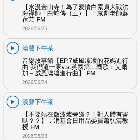
【水漫金山寺！為了愛情白素貞大戰法
海禪師！白蛇傳（三）】：京劇老師蘇
蓓芸 FM
2026/06/25
漢聲下午茶
音樂故事館【EP.7威風凜凜的花媽進行
曲 我們這一家v.s.英國第二國歌：艾爾
加－威風凜凜進行曲】 FM
2026/06/24
漢聲下午茶
【不要站在微波爐旁邊？！對人體有害
嗎？？】：消基會日用品委員蕭弘清教
授 FM
2026/06/23