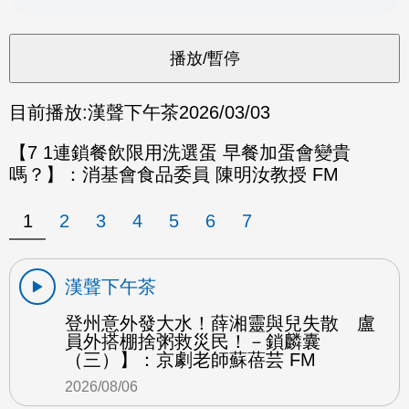
目前播放:
漢聲下午茶
2026/03/03
【7 1連鎖餐飲限用洗選蛋 早餐加蛋會變貴
嗎？】：消基會食品委員 陳明汝教授 FM
1
2
3
4
5
6
7
漢聲下午茶
登州意外發大水！薛湘靈與兒失散 盧
員外搭棚捨粥救災民！－鎖麟囊
（三）】：京劇老師蘇蓓芸 FM
2026/08/06