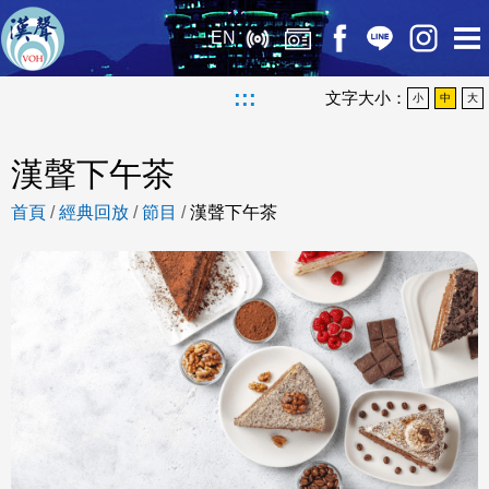
EN
:::
文字大小：
小
中
大
漢聲下午茶
首頁
/
經典回放
/
節目
/
漢聲下午茶