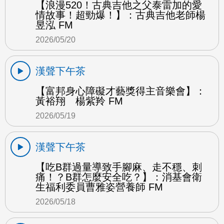
【浪漫520！古典吉他之父泰雷加的愛
情故事！超勁爆！】：古典吉他老師楊
昱泓 FM
2026/05/20
漢聲下午茶
【富邦身心障礙才藝獎得主音樂會】：
黃裕翔 楊紫羚 FM
2026/05/19
漢聲下午茶
【吃B群過量導致手腳麻、走不穩、刺
痛！？B群怎麼安全吃？】：消基會衛
生福利委員曹雅姿營養師 FM
2026/05/18