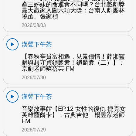
產三姊妹的命運會不同嗎？台北戲劇獎
最大贏家入圍六項大獎：台南人劇團林
曉函、張家禎
2026/08/03
漢聲下午茶
【春秋亭貧富相遇，見景傷情！薛湘靈
贈與趙守貞鎖麟囊！鎖麟囊（二）】：
京劇老師蘇蓓芸 FM
2026/07/30
漢聲下午茶
音樂故事館【EP.12 女性的復仇 捷克女
英雄薩爾卡】：古典吉他 楊昱泓老師
FM
2026/07/29