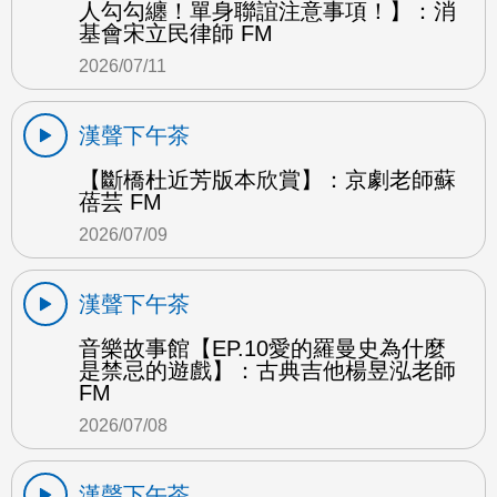
人勾勾纏！單身聯誼注意事項！】：消
基會宋立民律師 FM
2026/07/11
漢聲下午茶
【斷橋杜近芳版本欣賞】：京劇老師蘇
蓓芸 FM
2026/07/09
漢聲下午茶
音樂故事館【EP.10愛的羅曼史為什麼
是禁忌的遊戲】：古典吉他楊昱泓老師
FM
2026/07/08
漢聲下午茶