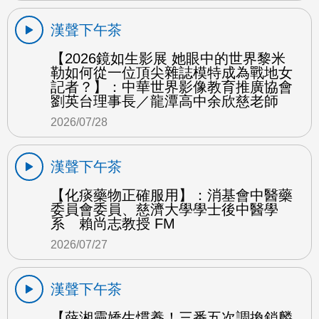
漢聲下午茶
【2026鏡如生影展 她眼中的世界黎米
勒如何從一位頂尖雜誌模特成為戰地女
記者？】：中華世界影像教育推廣協會
劉英台理事長／龍潭高中余欣慈老師
2026/07/28
漢聲下午茶
【化痰藥物正確服用】：消基會中醫藥
委員會委員、慈濟大學學士後中醫學
系 賴尚志教授 FM
2026/07/27
漢聲下午茶
【薛湘靈嬌生慣養！三番五次調換鎖麟