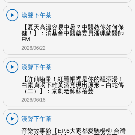
漢聲下午茶
【夏天高溫容易中暑？中醫教你如何保
健！】：消基會中醫藥委員潘珮蘭醫師
FM
2026/06/22
漢聲下午茶
【許仙嚇暈！紅羅帳裡是你的醒酒湯！
白素貞喝下雄黃酒竟現出原形－白蛇傳
（二）】：京劇老師蘇蓓芸
2026/06/18
漢聲下午茶
音樂故事館【EP.6大家都愛聽楊柳 台灣