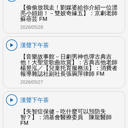
【偷偷放我走！劉媒婆給你介紹一位漂
亮小妞妞！－雙姣奇緣五】：京劇老師
蘇蓓芸 FM
2026/05/28
漢聲下午茶
【音樂故事館－日劇男神也彈古典吉
他！大聖堂歌曲欣賞】：古典吉他老師
楊昱泓／【兒童托育服務法】：消費者
報導雜誌社副社長張琬萍律師 FM
2026/05/27
漢聲下午茶
【失智症保健－吃什麼可以預防失
智？】：消基會醫療委員 陳龍醫師
FM