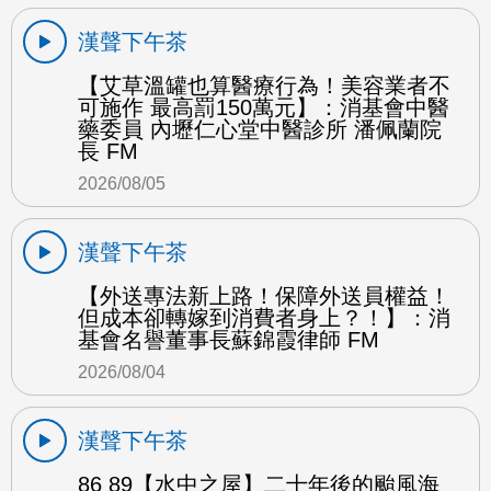
漢聲下午茶
【艾草溫罐也算醫療行為！美容業者不
可施作 最高罰150萬元】：消基會中醫
藥委員 內壢仁心堂中醫診所 潘佩蘭院
長 FM
2026/08/05
漢聲下午茶
【外送專法新上路！保障外送員權益！
但成本卻轉嫁到消費者身上？！】：消
基會名譽董事長蘇錦霞律師 FM
2026/08/04
漢聲下午茶
86 89【水中之屋】二十年後的颱風海