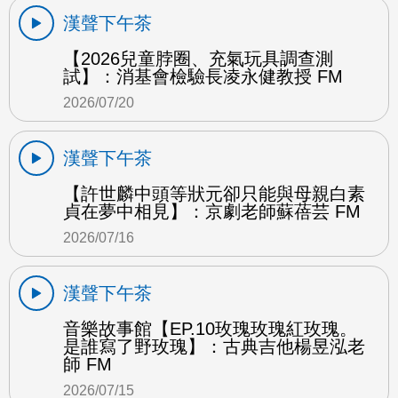
漢聲下午茶
【2026兒童脖圈、充氣玩具調查測
試】：消基會檢驗長凌永健教授 FM
2026/07/20
漢聲下午茶
【許世麟中頭等狀元卻只能與母親白素
貞在夢中相見】：京劇老師蘇蓓芸 FM
2026/07/16
漢聲下午茶
音樂故事館【EP.10玫瑰玫瑰紅玫瑰。
是誰寫了野玫瑰】：古典吉他楊昱泓老
師 FM
2026/07/15