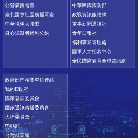
公營廣播電臺
中華民國國防部
臺北國際社區廣播電臺
政戰資訊服務網
中華職棒大聯盟
軍事新聞通訊社
身心障礙者權利公約
青年日報社
福利事業管理處
國軍人才招募中心
全民國防教育全球資訊網
政府部門相關單位連結
我的E政府
國家發展委員會
國家通訊傳播委員會
大陸委員會
勞動部
台灣就業通