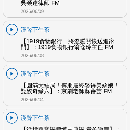
吳榮達律師 FM
2026/06/09
漢聲下午茶
【1919食物銀行 將溫暖關懷送進家
門】：1919食物銀行翁逸玲主任 FM
2026/06/08
漢聲下午茶
【圓滿大結局！傅朋最終娶得美嬌娘！
雙姣奇緣六】：京劇老師蘇蓓芸 FM
2026/06/04
漢聲下午茶
【從標題音樂聽懂古典樂 韋伯邀舞】：