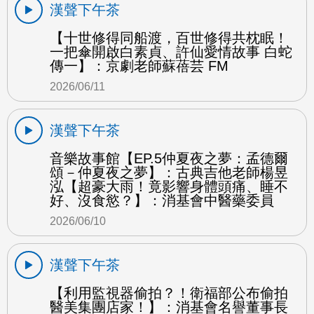
漢聲下午茶
【十世修得同船渡，百世修得共枕眠！
一把傘開啟白素貞、許仙愛情故事 白蛇
傳一】：京劇老師蘇蓓芸 FM
2026/06/11
漢聲下午茶
音樂故事館【EP.5仲夏夜之夢：孟德爾
頌－仲夏夜之夢】：古典吉他老師楊昱
泓【超豪大雨！竟影響身體頭痛、睡不
好、沒食慾？】：消基會中醫藥委員
2026/06/10
漢聲下午茶
【利用監視器偷拍？！衛福部公布偷拍
醫美集團店家！】：消基會名譽董事長