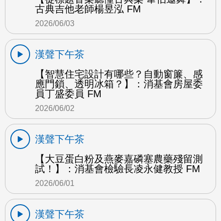
古典吉他老師楊昱泓 FM
2026/06/03
漢聲下午茶
【智慧住宅設計有哪些？自動窗簾、感
應門鎖、透明冰箱？】：消基會房屋委
員丁盛委員 FM
2026/06/02
漢聲下午茶
【大豆蛋白粉及燕麥嘉磷塞農藥殘留測
試！】：消基會檢驗長凌永健教授 FM
2026/06/01
漢聲下午茶