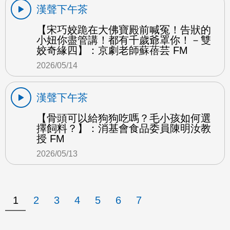
漢聲下午茶
【宋巧姣跪在大佛寶殿前喊冤！告狀的
小妞你盡管講！都有千歲爺罩你！－雙
姣奇緣四】：京劇老師蘇蓓芸 FM
2026/05/14
漢聲下午茶
【骨頭可以給狗狗吃嗎？毛小孩如何選
擇飼料？】：消基會食品委員陳明汝教
授 FM
2026/05/13
1
2
3
4
5
6
7