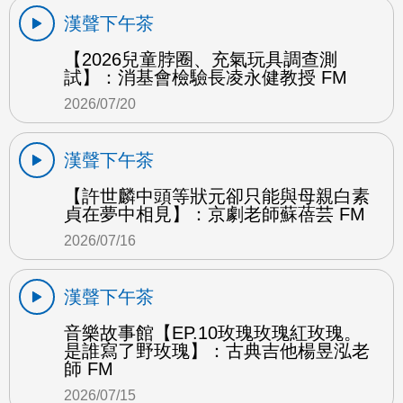
漢聲下午茶
【2026兒童脖圈、充氣玩具調查測
試】：消基會檢驗長凌永健教授 FM
2026/07/20
漢聲下午茶
【許世麟中頭等狀元卻只能與母親白素
貞在夢中相見】：京劇老師蘇蓓芸 FM
2026/07/16
漢聲下午茶
音樂故事館【EP.10玫瑰玫瑰紅玫瑰。
是誰寫了野玫瑰】：古典吉他楊昱泓老
師 FM
2026/07/15