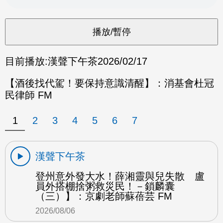
目前播放:
漢聲下午茶
2026/02/17
【酒後找代駕！要保持意識清醒】：消基會杜冠
民律師 FM
1
2
3
4
5
6
7
漢聲下午茶
登州意外發大水！薛湘靈與兒失散 盧
員外搭棚捨粥救災民！－鎖麟囊
（三）】：京劇老師蘇蓓芸 FM
2026/08/06