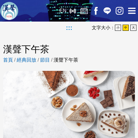
EN
:::
文字大小：
小
中
大
漢聲下午茶
首頁
/
經典回放
/
節目
/
漢聲下午茶