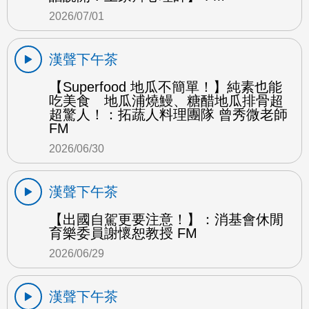
2026/07/01
漢聲下午茶
【Superfood 地瓜不簡單！】純素也能
吃美食 地瓜浦燒鰻、糖醋地瓜排骨超
超驚人！：拓蔬人料理團隊 曾秀微老師
FM
2026/06/30
漢聲下午茶
【出國自駕更要注意！】：消基會休閒
育樂委員謝懷恕教授 FM
2026/06/29
漢聲下午茶