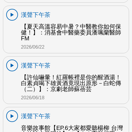
漢聲下午茶
【夏天高溫容易中暑？中醫教你如何保
健！】：消基會中醫藥委員潘珮蘭醫師
FM
2026/06/22
漢聲下午茶
【許仙嚇暈！紅羅帳裡是你的醒酒湯！
白素貞喝下雄黃酒竟現出原形－白蛇傳
（二）】：京劇老師蘇蓓芸
2026/06/18
漢聲下午茶
音樂故事館【EP.6大家都愛聽楊柳 台灣