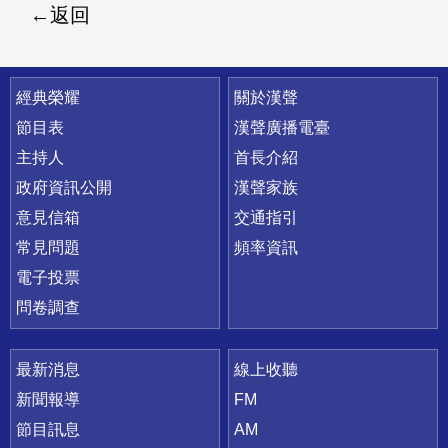
返回
快速連結
經典榮耀
關於漢聲
節目表
漢聲廣播電臺
主持人
首長介紹
政府資訊公開
漢聲家族
意見信箱
交通指引
常見問題
頻率資訊
電子投票
問卷調查
最新消息
線上收聽
新聞報導
FM
節目訊息
AM