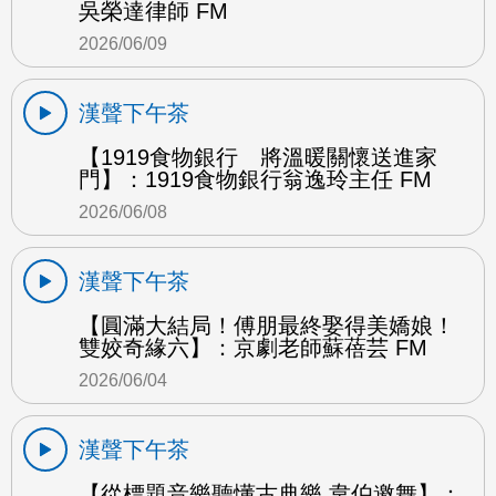
吳榮達律師 FM
2026/06/09
漢聲下午茶
【1919食物銀行 將溫暖關懷送進家
門】：1919食物銀行翁逸玲主任 FM
2026/06/08
漢聲下午茶
【圓滿大結局！傅朋最終娶得美嬌娘！
雙姣奇緣六】：京劇老師蘇蓓芸 FM
2026/06/04
漢聲下午茶
【從標題音樂聽懂古典樂 韋伯邀舞】：