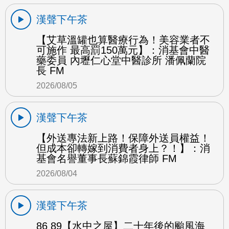
漢聲下午茶
【艾草溫罐也算醫療行為！美容業者不
可施作 最高罰150萬元】：消基會中醫
藥委員 內壢仁心堂中醫診所 潘佩蘭院
長 FM
2026/08/05
漢聲下午茶
【外送專法新上路！保障外送員權益！
但成本卻轉嫁到消費者身上？！】：消
基會名譽董事長蘇錦霞律師 FM
2026/08/04
漢聲下午茶
86 89【水中之屋】二十年後的颱風海