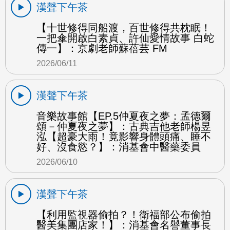
漢聲下午茶
【十世修得同船渡，百世修得共枕眠！
一把傘開啟白素貞、許仙愛情故事 白蛇
傳一】：京劇老師蘇蓓芸 FM
2026/06/11
漢聲下午茶
音樂故事館【EP.5仲夏夜之夢：孟德爾
頌－仲夏夜之夢】：古典吉他老師楊昱
泓【超豪大雨！竟影響身體頭痛、睡不
好、沒食慾？】：消基會中醫藥委員
2026/06/10
漢聲下午茶
【利用監視器偷拍？！衛福部公布偷拍
醫美集團店家！】：消基會名譽董事長