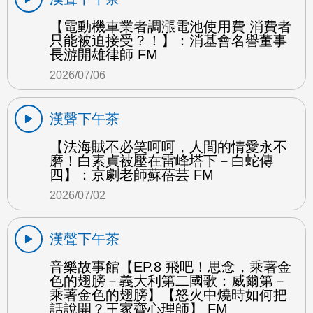
【電動機車業者調漲電池使用費 消費者
只能被迫接受？！】：消基會名譽董事
長游開雄律師 FM
2026/07/06
漢聲下午茶
【法海賊不必笑呵呵，人間的情愛永不
磨！白素貞被壓在雷峰塔下－白蛇傳
四】：京劇老師蘇蓓芸 FM
2026/07/02
漢聲下午茶
音樂故事館【EP.8 飛吧！思念，乘著金
色的翅膀－義大利第二國歌：威爾第－
乘著金色的翅膀】【怒火中燒時如何把
話說開？王家齊心理師】 FM