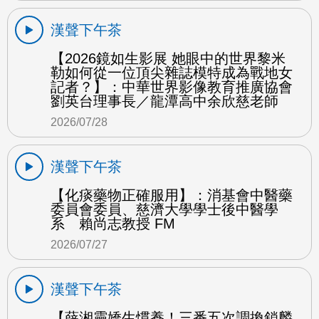
漢聲下午茶
【2026鏡如生影展 她眼中的世界黎米
勒如何從一位頂尖雜誌模特成為戰地女
記者？】：中華世界影像教育推廣協會
劉英台理事長／龍潭高中余欣慈老師
2026/07/28
漢聲下午茶
【化痰藥物正確服用】：消基會中醫藥
委員會委員、慈濟大學學士後中醫學
系 賴尚志教授 FM
2026/07/27
漢聲下午茶
【薛湘靈嬌生慣養！三番五次調換鎖麟