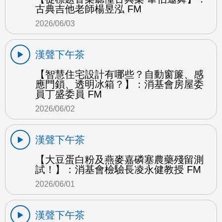
古典吉他老師楊昱泓 FM
2026/06/03
漢聲下午茶
【智慧住宅設計有哪些？自動窗簾、感
應門鎖、透明冰箱？】：消基會房屋委
員丁盛委員 FM
2026/06/02
漢聲下午茶
【大豆蛋白粉及燕麥嘉磷塞農藥殘留測
試！】：消基會檢驗長凌永健教授 FM
2026/06/01
漢聲下午茶