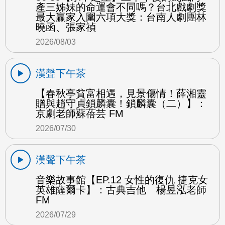
產三姊妹的命運會不同嗎？台北戲劇獎
最大贏家入圍六項大獎：台南人劇團林
曉函、張家禎
2026/08/03
漢聲下午茶
【春秋亭貧富相遇，見景傷情！薛湘靈
贈與趙守貞鎖麟囊！鎖麟囊（二）】：
京劇老師蘇蓓芸 FM
2026/07/30
漢聲下午茶
音樂故事館【EP.12 女性的復仇 捷克女
英雄薩爾卡】：古典吉他 楊昱泓老師
FM
2026/07/29