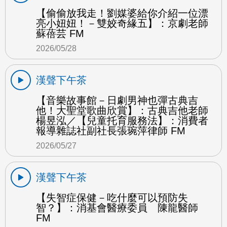
【偷偷放我走！劉媒婆給你介紹一位漂
亮小妞妞！－雙姣奇緣五】：京劇老師
蘇蓓芸 FM
2026/05/28
漢聲下午茶
【音樂故事館－日劇男神也彈古典吉
他！大聖堂歌曲欣賞】：古典吉他老師
楊昱泓／【兒童托育服務法】：消費者
報導雜誌社副社長張琬萍律師 FM
2026/05/27
漢聲下午茶
【失智症保健－吃什麼可以預防失
智？】：消基會醫療委員 陳龍醫師
FM