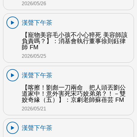
2026/05/26
漢聲下午茶
【寵物美容毛小孩不小心猝死 美容師該
負責嗎？】：消基會執行董事徐則鈺律
師 FM
2026/05/25
漢聲下午茶
【喀擦！劉彪一刀兩命 把人頭丟劉公
道家中！意外害死宋巧姣弟弟？！－雙
姣奇緣（五）】：京劇老師蘇蓓芸 FM
2026/05/21
漢聲下午茶