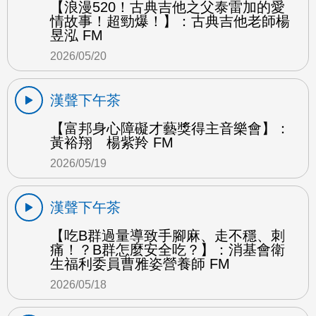
【浪漫520！古典吉他之父泰雷加的愛
情故事！超勁爆！】：古典吉他老師楊
昱泓 FM
2026/05/20
漢聲下午茶
【富邦身心障礙才藝獎得主音樂會】：
黃裕翔 楊紫羚 FM
2026/05/19
漢聲下午茶
【吃B群過量導致手腳麻、走不穩、刺
痛！？B群怎麼安全吃？】：消基會衛
生福利委員曹雅姿營養師 FM
2026/05/18