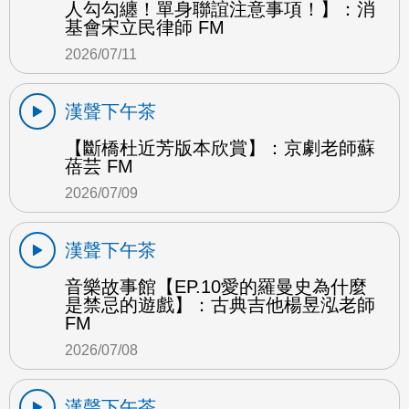
人勾勾纏！單身聯誼注意事項！】：消
基會宋立民律師 FM
2026/07/11
漢聲下午茶
【斷橋杜近芳版本欣賞】：京劇老師蘇
蓓芸 FM
2026/07/09
漢聲下午茶
音樂故事館【EP.10愛的羅曼史為什麼
是禁忌的遊戲】：古典吉他楊昱泓老師
FM
2026/07/08
漢聲下午茶