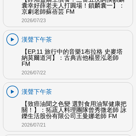
囊幸好薛老夫人打圓場！鎖麟囊一】：
京劇老師蘇蓓芸 FM
2026/07/23
漢聲下午茶
【EP.11 旅行中的音樂1布拉格 史麥塔
納莫爾道河】：古典吉他楊昱泓老師
FM
2026/07/22
漢聲下午茶
【致癌油聞之色變 選對食用油幫健康把
關！】：拓蔬人料理團隊曾秀微老師 詠
鑠生活股份有限公司王曼娜老師 FM
2026/07/21