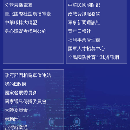
公營廣播電臺
中華民國國防部
臺北國際社區廣播電臺
政戰資訊服務網
中華職棒大聯盟
軍事新聞通訊社
身心障礙者權利公約
青年日報社
福利事業管理處
國軍人才招募中心
全民國防教育全球資訊網
政府部門相關單位連結
我的E政府
國家發展委員會
國家通訊傳播委員會
大陸委員會
勞動部
台灣就業通