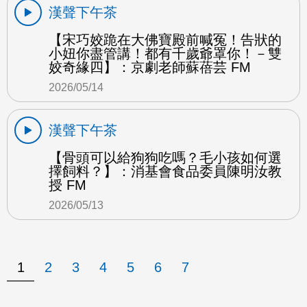
漢聲下午茶
【宋巧姣跪在大佛寶殿前喊冤！告狀的
小妞你盡管講！都有千歲爺罩你！－雙
姣奇緣四】：京劇老師蘇蓓芸 FM
2026/05/14
漢聲下午茶
【骨頭可以給狗狗吃嗎？毛小孩如何選
擇飼料？】：消基會食品委員陳明汝教
授 FM
2026/05/13
1
2
3
4
5
6
7