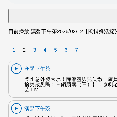
目前播放:
漢聲下午茶
2026/02/12
【閻惜嬌活捉
1
2
3
4
5
6
7
漢聲下午茶
登州意外發大水！薛湘靈與兒失散 盧
捨粥救災民！－鎖麟囊（三）】：京劇
芸 FM
漢聲下午茶