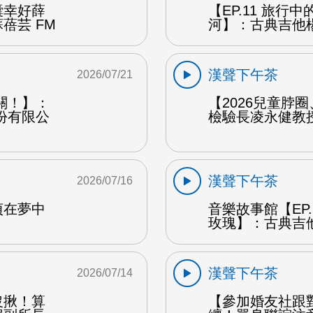
囊幸好薛
【EP.11 旅行
蓓芸 FM
河】：古典吉他楊
漢聲下午茶
2026/07/21
關！】：
【2026兒童脖
份有限公
檢驗長凌永健教授
漢聲下午茶
2026/07/16
貞在夢中
音樂故事館【EP
玫瑰】：古典吉他
漢聲下午茶
2026/07/14
沒揪！算
【參加婚友社跟