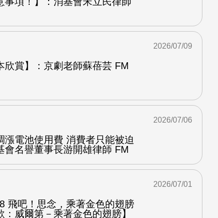
意事項！】：消基會宋立民律師
2026/07/09
本欣賞】：京劇老師蘇蓓芸 FM
2026/07/06
調漲電池使用費 消費者只能被迫
基會名譽董事長游開雄律師 FM
2026/07/01
.8 飛吧！思念，乘著金色的翅膀
歌：威爾第－乘著金色的翅膀】