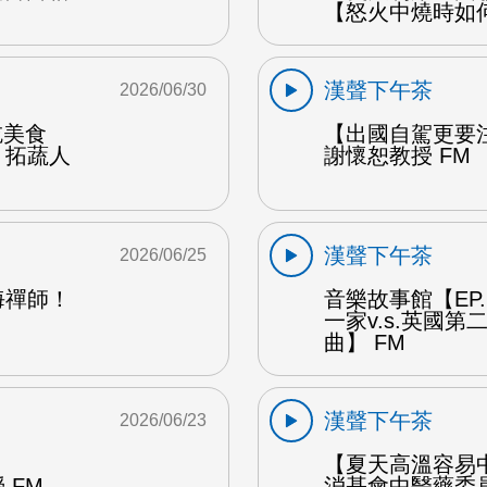
【怒火中燒時如
漢聲下午茶
2026/06/30
能吃美食
【出國自駕更要
：拓蔬人
謝懷恕教授 FM
漢聲下午茶
2026/06/25
海禪師！
音樂故事館【EP
一家v.s.英國
曲】 FM
漢聲下午茶
2026/06/23
【夏天高溫容易
 FM
消基會中醫藥委員