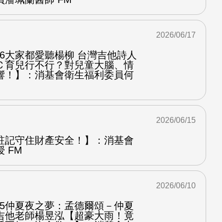
2026/06/17
.6大家都愛聽楊柳 台灣吉他詩人
Ｃ育兒行不行？對兒童大腦、情
響！】：消基會衛生福利委員何
2026/06/15
註記守住財產安全！】：消基會
 FM
2026/06/10
.5仲夏夜之夢：孟德爾頌－仲夏
吉他老師楊昱泓【超豪大雨！竟