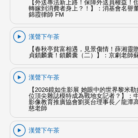
【外送專法新上路！保障外送員權益！
轉嫁到消費者身上？！】：消基會名譽
錦霞律師 FM
漢聲下午茶
【春秋亭貧富相遇，見景傷情！薛湘靈
貞鎖麟囊！鎖麟囊（二）】：京劇老師蘇
漢聲下午茶
【2026鏡如生影展 她眼中的世界黎米
位頂尖雜誌模特成為戰地女記者？】：
影像教育推廣協會劉英台理事長／龍潭
慈老師
漢聲下午茶