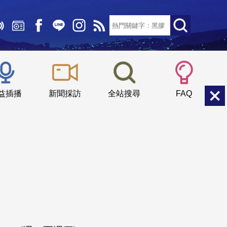
文字大小：
小
中
大
益插播
新聞採訪
全站搜尋
FAQ