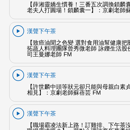
【薛湘靈嬌生慣養！三番五次調換鎖麟
老夫人打圓場！鎖麟囊一】：京劇老師蘇
漢聲下午茶
【致癌油聞之色變 選對食用油幫健康把
拓蔬人料理團隊曾秀微老師 詠鑠生活股
司王曼娜老師 FM
漢聲下午茶
【許世麟中頭等狀元卻只能與母親白素
相見】：京劇老師蘇蓓芸 FM
漢聲下午茶
【職場霸凌法新上路！訂雞排、下午茶