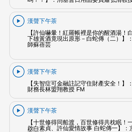
漢聲下午茶
【許仙嚇暈！紅羅帳裡是你的醒酒湯！
下雄黃酒竟現出原形－白蛇傳（二）】
師蘇蓓芸
漢聲下午茶
【失智症可金融註記守住財產安全！】
財務長林盟翔教授 FM
漢聲下午茶
【十世修得同船渡，百世修得共枕眠！
啟白素貞、許仙愛情故事 白蛇傳一】：