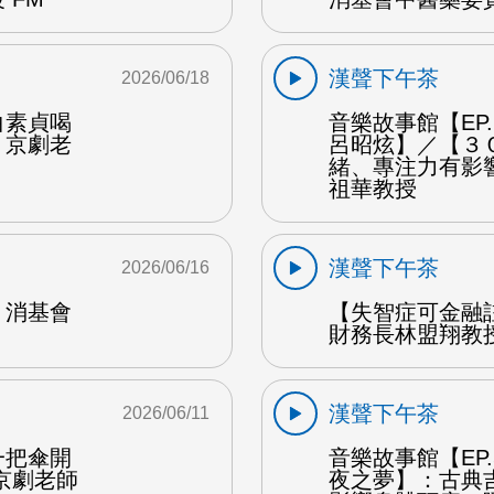
漢聲下午茶
2026/06/18
白素貞喝
音樂故事館【EP
：京劇老
呂昭炫】／【３
緒、專注力有影
祖華教授
漢聲下午茶
2026/06/16
：消基會
【失智症可金融
財務長林盟翔教授
漢聲下午茶
2026/06/11
一把傘開
音樂故事館【EP
京劇老師
夜之夢】：古典