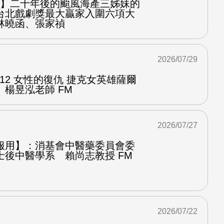
之屋】二十年後的颱風海產三姊妹的
台北戲劇獎最大贏家入圍六項大
林曉函、張家禎
2026/07/29
.12 女性的復仇 捷克女英雄薩爾
楊昱泓老師 FM
2026/07/27
服用】：消基會中醫藥委員會委
士後中醫學系 賴尚志教授 FM
2026/07/22