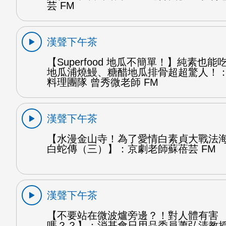
芸 FM
漢聲下午茶
【Superfood 地瓜不簡單！】純素也
地瓜浦燒鰻、糖醋地瓜排骨超超驚人！
料理團隊 曾秀微老師 FM
漢聲下午茶
【水漫金山寺！為了愛情白素貞大戰法
白蛇傳（三）】：京劇老師蘇蓓芸 FM
漢聲下午茶
【不要站在微波爐旁邊？！對人體有害
嗎？？】：消基會日用品委員蕭弘清教授