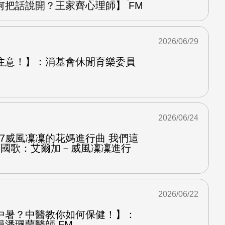
何把話說開？王家齊心理師】 FM
2026/06/29
注意！】：消基會休閒育樂委員
2026/06/24
.7威風凜凜的花媽進行曲 我們這
第二國歌：艾爾加－威風凜凜進行
2026/06/22
中暑？中醫教你如何保健！】：
潘珮蘭醫師 FM