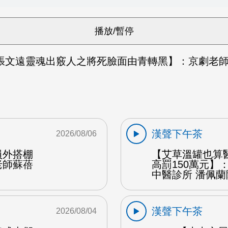
張文遠靈魂出竅人之將死臉面由青轉黑】：京劇老師
漢聲下午茶
2026/08/06
員外搭棚
【艾草溫罐也算
老師蘇蓓
高罰150萬元】
中醫診所 潘佩蘭
漢聲下午茶
2026/08/04