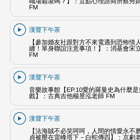
職場霸凌嗎？】：荳點心理諮商所蔡秀
FM
漢聲下午茶
【參加婚友社跟對方不來電遇到恐怖情
纏！單身聯誼注意事項！】：消基會宋
FM
漢聲下午茶
音樂故事館【EP.10愛的羅曼史為什麼
戲】：古典吉他楊昱泓老師 FM
漢聲下午茶
【法海賊不必笑呵呵，人間的情愛永不
貞被壓在雷峰塔下－白蛇傳四】：京劇