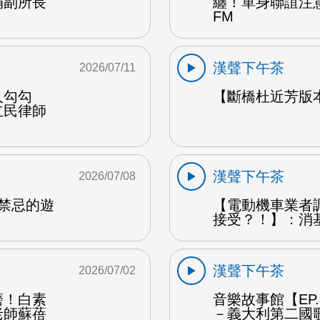
娟副所長
纏！單身聯誼注
FM
漢聲下午茶
2026/07/11
人勾勾
【斷橋杜近芳版
立民律師
漢聲下午茶
2026/07/08
是禁忌的遊
【電動機車業者
接受？！】：消
漢聲下午茶
2026/07/02
磨！白素
音樂故事館【EP
老師蘇蓓
－義大利第二國