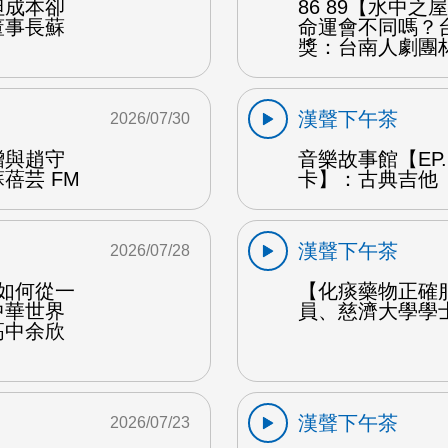
但成本卻
86 89【水中
董事長蘇
命運會不同嗎？
獎：台南人劇團
漢聲下午茶
2026/07/30
贈與趙守
音樂故事館【EP
蓓芸 FM
卡】：古典吉他 
漢聲下午茶
2026/07/28
勒如何從一
【化痰藥物正確
中華世界
員、慈濟大學學
高中余欣
漢聲下午茶
2026/07/23