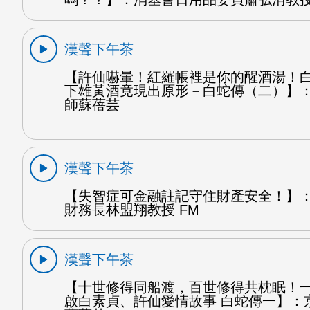
漢聲下午茶
【許仙嚇暈！紅羅帳裡是你的醒酒湯！
下雄黃酒竟現出原形－白蛇傳（二）】
師蘇蓓芸
漢聲下午茶
【失智症可金融註記守住財產安全！】
財務長林盟翔教授 FM
漢聲下午茶
【十世修得同船渡，百世修得共枕眠！
啟白素貞、許仙愛情故事 白蛇傳一】：