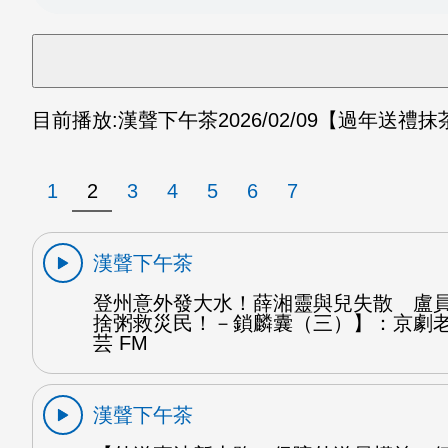
目前播放:
漢聲下午茶
2026/02/09
【過年送禮抹
1
2
3
4
5
6
7
漢聲下午茶
登州意外發大水！薛湘靈與兒失散 盧
捨粥救災民！－鎖麟囊（三）】：京劇
芸 FM
漢聲下午茶