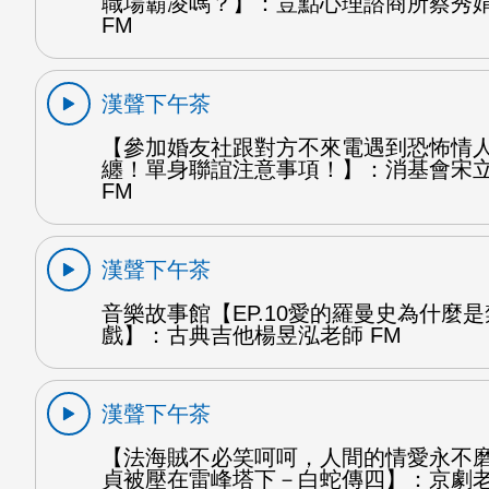
職場霸凌嗎？】：荳點心理諮商所蔡秀
FM
漢聲下午茶
【參加婚友社跟對方不來電遇到恐怖情
纏！單身聯誼注意事項！】：消基會宋
FM
漢聲下午茶
音樂故事館【EP.10愛的羅曼史為什麼
戲】：古典吉他楊昱泓老師 FM
漢聲下午茶
【法海賊不必笑呵呵，人間的情愛永不
貞被壓在雷峰塔下－白蛇傳四】：京劇