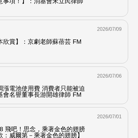
意事項！】：消基會宋立民律師
2026/07/09
本欣賞】：京劇老師蘇蓓芸 FM
2026/07/06
調漲電池使用費 消費者只能被迫
基會名譽董事長游開雄律師 FM
2026/07/01
.8 飛吧！思念，乘著金色的翅膀
歌：威爾第－乘著金色的翅膀】