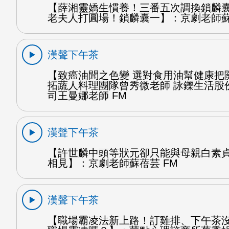
【薛湘靈嬌生慣養！三番五次調換鎖麟
老夫人打圓場！鎖麟囊一】：京劇老師蘇
漢聲下午茶
【致癌油聞之色變 選對食用油幫健康把
拓蔬人料理團隊曾秀微老師 詠鑠生活股
司王曼娜老師 FM
漢聲下午茶
【許世麟中頭等狀元卻只能與母親白素
相見】：京劇老師蘇蓓芸 FM
漢聲下午茶
【職場霸凌法新上路！訂雞排、下午茶