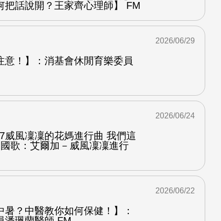
何把話說開？王家齊心理師】 FM
2026/06/29
注意！】：消基會休閒育樂委員
2026/06/24
.7威風凜凜的花媽進行曲 我們這
第二國歌：艾爾加－威風凜凜進行
2026/06/22
中暑？中醫教你如何保健！】：
潘珮蘭醫師 FM