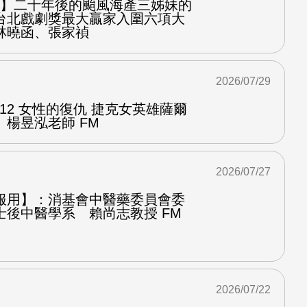
之屋】二十年後的颱風海產三姊妹的
台北戲劇獎最大贏家入圍六項大
林曉函、張家禎
2026/07/29
.12 女性的復仇 捷克女英雄薩爾
楊昱泓老師 FM
2026/07/27
服用】：消基會中醫藥委員會委
士後中醫學系 賴尚志教授 FM
2026/07/22