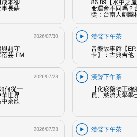
但成本卻
86 89【水中
董事長蘇
命運會不同嗎？
獎：台南人劇團
漢聲下午茶
2026/07/30
贈與趙守
音樂故事館【EP
蓓芸 FM
卡】：古典吉他 
漢聲下午茶
2026/07/28
勒如何從一
【化痰藥物正確
中華世界
員、慈濟大學學
高中余欣
漢聲下午茶
2026/07/23