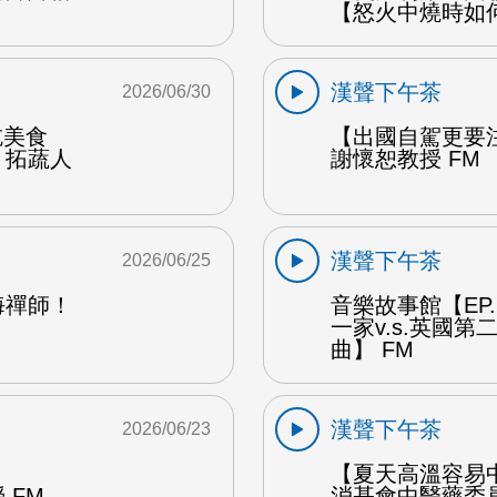
【怒火中燒時如
漢聲下午茶
2026/06/30
能吃美食
【出國自駕更要
：拓蔬人
謝懷恕教授 FM
漢聲下午茶
2026/06/25
海禪師！
音樂故事館【EP
一家v.s.英國
曲】 FM
漢聲下午茶
2026/06/23
【夏天高溫容易
 FM
消基會中醫藥委員