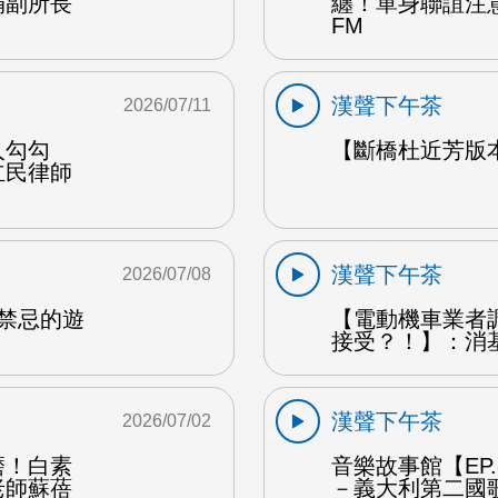
娟副所長
纏！單身聯誼注
FM
漢聲下午茶
2026/07/11
人勾勾
【斷橋杜近芳版
立民律師
漢聲下午茶
2026/07/08
是禁忌的遊
【電動機車業者
接受？！】：消
漢聲下午茶
2026/07/02
磨！白素
音樂故事館【EP
老師蘇蓓
－義大利第二國