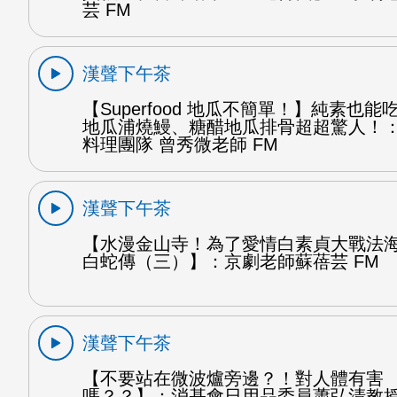
芸 FM
漢聲下午茶
【Superfood 地瓜不簡單！】純素也
地瓜浦燒鰻、糖醋地瓜排骨超超驚人！
料理團隊 曾秀微老師 FM
漢聲下午茶
【水漫金山寺！為了愛情白素貞大戰法
白蛇傳（三）】：京劇老師蘇蓓芸 FM
漢聲下午茶
【不要站在微波爐旁邊？！對人體有害
嗎？？】：消基會日用品委員蕭弘清教授