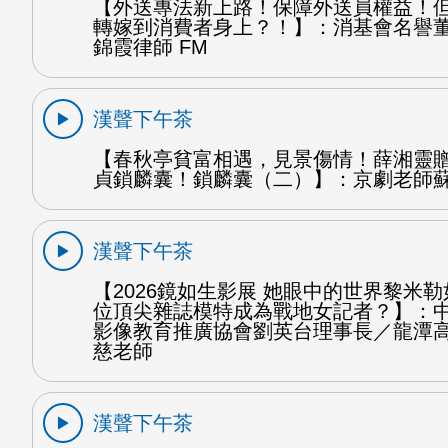
【外送專法新上路！保障外送員權益！
轉嫁到消費者身上？！】：消基會名譽
錦霞律師 FM
漢聲下午茶
【春秋亭貧富相遇，見景傷情！薛湘靈
貞鎖麟囊！鎖麟囊（二）】：京劇老師蘇
漢聲下午茶
【2026鏡如生影展 她眼中的世界黎米
位頂尖雜誌模特成為戰地女記者？】：
影像教育推廣協會劉英台理事長／龍潭
慈老師
漢聲下午茶