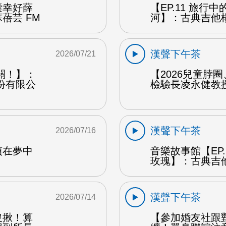
囊幸好薛
【EP.11 旅行
蓓芸 FM
河】：古典吉他楊
漢聲下午茶
2026/07/21
關！】：
【2026兒童脖
份有限公
檢驗長凌永健教授
漢聲下午茶
2026/07/16
貞在夢中
音樂故事館【EP
玫瑰】：古典吉他
漢聲下午茶
2026/07/14
沒揪！算
【參加婚友社跟