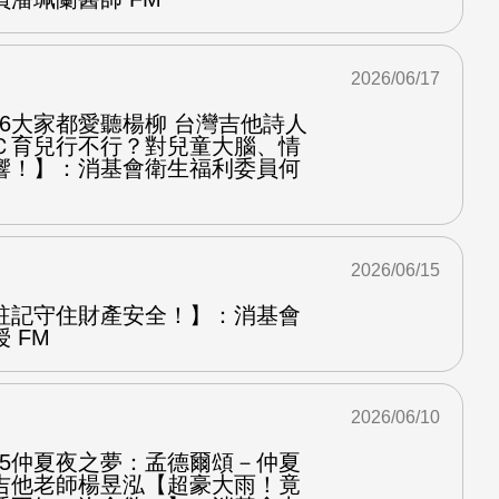
2026/06/17
.6大家都愛聽楊柳 台灣吉他詩人
Ｃ育兒行不行？對兒童大腦、情
響！】：消基會衛生福利委員何
2026/06/15
註記守住財產安全！】：消基會
 FM
2026/06/10
.5仲夏夜之夢：孟德爾頌－仲夏
吉他老師楊昱泓【超豪大雨！竟