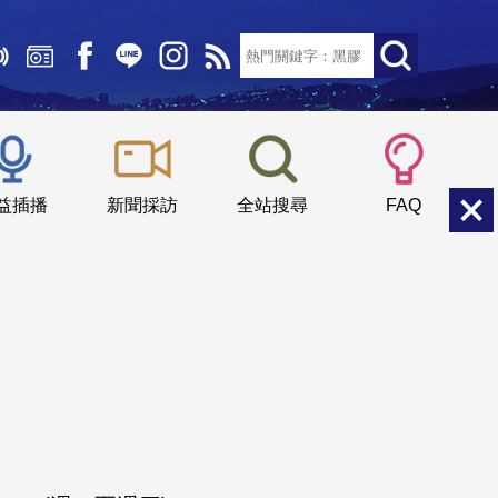
文字大小：
小
中
大
益插播
新聞採訪
全站搜尋
FAQ