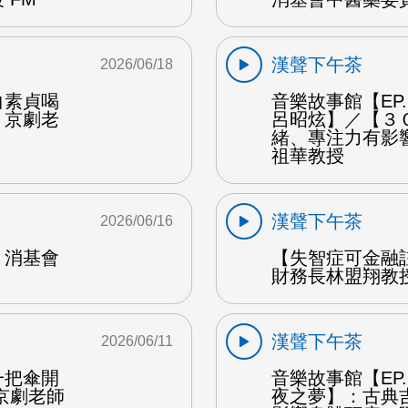
漢聲下午茶
2026/06/18
白素貞喝
音樂故事館【EP
：京劇老
呂昭炫】／【３
緒、專注力有影
祖華教授
漢聲下午茶
2026/06/16
：消基會
【失智症可金融
財務長林盟翔教授
漢聲下午茶
2026/06/11
一把傘開
音樂故事館【EP
京劇老師
夜之夢】：古典