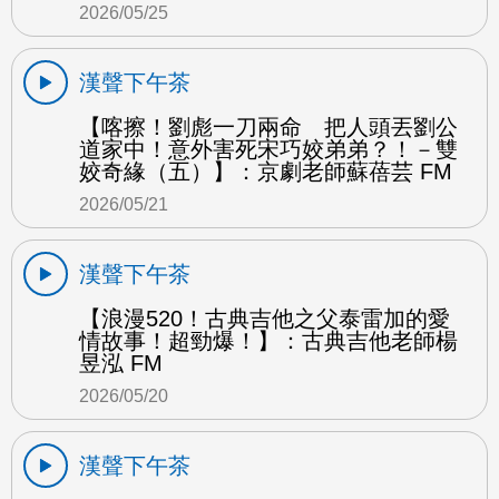
2026/05/25
漢聲下午茶
【喀擦！劉彪一刀兩命 把人頭丟劉公
道家中！意外害死宋巧姣弟弟？！－雙
姣奇緣（五）】：京劇老師蘇蓓芸 FM
2026/05/21
漢聲下午茶
【浪漫520！古典吉他之父泰雷加的愛
情故事！超勁爆！】：古典吉他老師楊
昱泓 FM
2026/05/20
漢聲下午茶