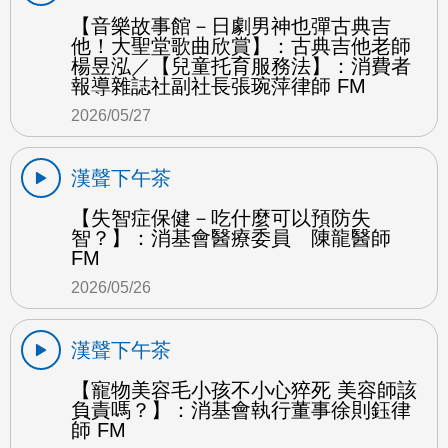
【音樂故事館－日劇男神也彈古典吉
他！大聖堂歌曲欣賞】：古典吉他老師
楊昱泓／【兒童托育服務法】：消費者
報導雜誌社副社長張琬萍律師 FM
2026/05/27
漢聲下午茶
【失智症保健－吃什麼可以預防失
智？】：消基會醫療委員 陳龍醫師
FM
2026/05/26
漢聲下午茶
【寵物美容毛小孩不小心猝死 美容師該
負責嗎？】：消基會執行董事徐則鈺律
師 FM