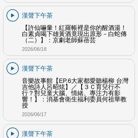
漢聲下午茶
【許仙嚇暈！紅羅帳裡是你的醒酒湯！
白素貞喝下雄黃酒竟現出原形－白蛇傳
（二）】：京劇老師蘇蓓芸
2026/06/18
漢聲下午茶
音樂故事館【EP.6大家都愛聽楊柳 台灣
吉他詩人呂昭炫】／【３Ｃ育兒行不
行？對兒童大腦、情緒、專注力有影
響！】：消基會衛生福利委員何祖華教
授
2026/06/17
漢聲下午茶