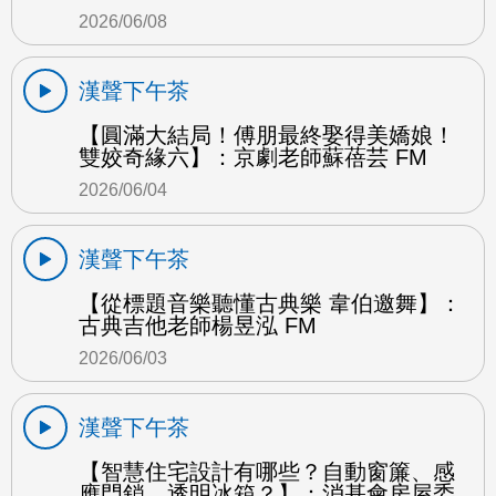
2026/06/08
漢聲下午茶
【圓滿大結局！傅朋最終娶得美嬌娘！
雙姣奇緣六】：京劇老師蘇蓓芸 FM
2026/06/04
漢聲下午茶
【從標題音樂聽懂古典樂 韋伯邀舞】：
古典吉他老師楊昱泓 FM
2026/06/03
漢聲下午茶
【智慧住宅設計有哪些？自動窗簾、感
應門鎖、透明冰箱？】：消基會房屋委