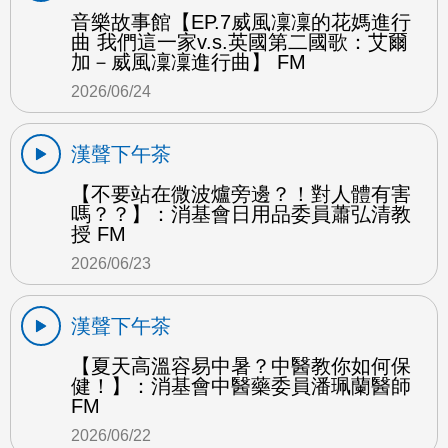
音樂故事館【EP.7威風凜凜的花媽進行
曲 我們這一家v.s.英國第二國歌：艾爾
加－威風凜凜進行曲】 FM
2026/06/24
漢聲下午茶
【不要站在微波爐旁邊？！對人體有害
嗎？？】：消基會日用品委員蕭弘清教
授 FM
2026/06/23
漢聲下午茶
【夏天高溫容易中暑？中醫教你如何保
健！】：消基會中醫藥委員潘珮蘭醫師
FM
2026/06/22