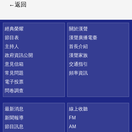
返回
快速連結
經典榮耀
關於漢聲
節目表
漢聲廣播電臺
主持人
首長介紹
政府資訊公開
漢聲家族
意見信箱
交通指引
常見問題
頻率資訊
電子投票
問卷調查
最新消息
線上收聽
新聞報導
FM
節目訊息
AM