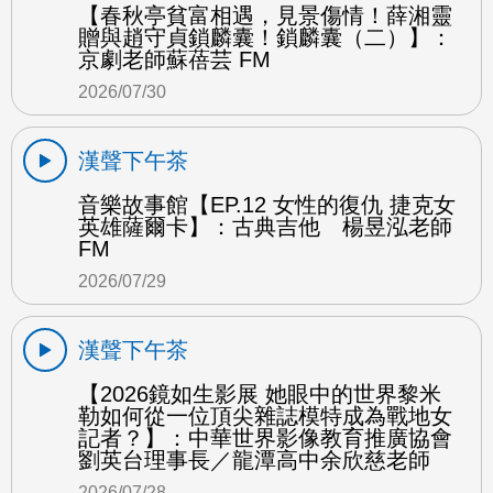
【春秋亭貧富相遇，見景傷情！薛湘靈
贈與趙守貞鎖麟囊！鎖麟囊（二）】：
京劇老師蘇蓓芸 FM
2026/07/30
漢聲下午茶
音樂故事館【EP.12 女性的復仇 捷克女
英雄薩爾卡】：古典吉他 楊昱泓老師
FM
2026/07/29
漢聲下午茶
【2026鏡如生影展 她眼中的世界黎米
勒如何從一位頂尖雜誌模特成為戰地女
記者？】：中華世界影像教育推廣協會
劉英台理事長／龍潭高中余欣慈老師
2026/07/28