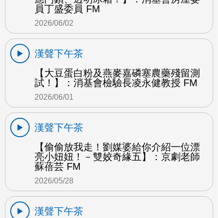
員丁盛委員 FM
2026/06/02
漢聲下午茶
【大豆蛋白粉及燕麥嘉磷塞農藥殘留測
試！】：消基會檢驗長凌永健教授 FM
2026/06/01
漢聲下午茶
【偷偷放我走！劉媒婆給你介紹一位漂
亮小妞妞！－雙姣奇緣五】：京劇老師
蘇蓓芸 FM
2026/05/28
漢聲下午茶