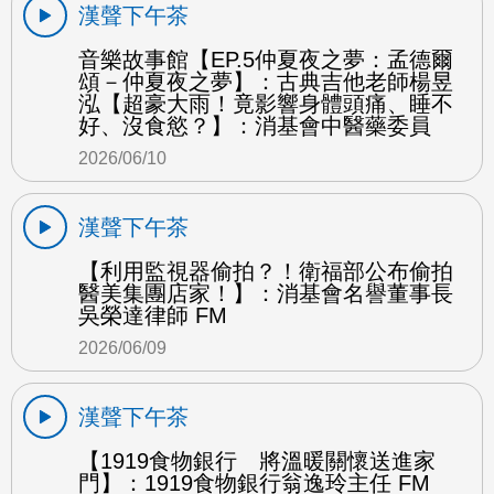
漢聲下午茶
音樂故事館【EP.5仲夏夜之夢：孟德爾
頌－仲夏夜之夢】：古典吉他老師楊昱
泓【超豪大雨！竟影響身體頭痛、睡不
好、沒食慾？】：消基會中醫藥委員
2026/06/10
漢聲下午茶
【利用監視器偷拍？！衛福部公布偷拍
醫美集團店家！】：消基會名譽董事長
吳榮達律師 FM
2026/06/09
漢聲下午茶
【1919食物銀行 將溫暖關懷送進家
門】：1919食物銀行翁逸玲主任 FM