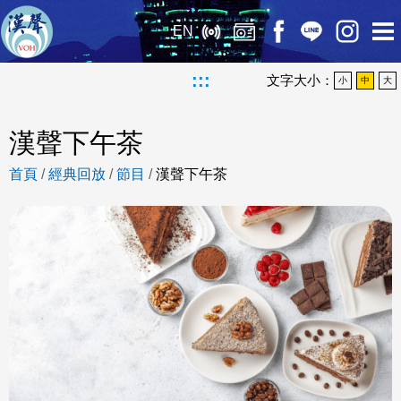
EN
:::
文字大小：
小
中
大
漢聲下午茶
首頁
/
經典回放
/
節目
/
漢聲下午茶