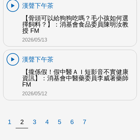
漢聲下午茶
【骨頭可以給狗狗吃嗎？毛小孩如何選
擇飼料？】：消基會食品委員陳明汝教
授 FM
2026/05/13
漢聲下午茶
【攏係假！假中醫ＡＩ短影音不實健康
資訊】：消基會中醫藥委員李威著藥師
FM
2026/05/12
1
2
3
4
5
6
7