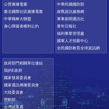
公營廣播電臺
中華民國國防部
臺北國際社區廣播電臺
政戰資訊服務網
中華職棒大聯盟
軍事新聞通訊社
身心障礙者權利公約
青年日報社
福利事業管理處
國軍人才招募中心
全民國防教育全球資訊網
政府部門相關單位連結
我的E政府
國家發展委員會
國家通訊傳播委員會
大陸委員會
勞動部
台灣就業通