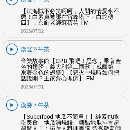
【法海賊不必笑呵呵，人間的情愛永不
磨！白素貞被壓在雷峰塔下－白蛇傳
四】：京劇老師蘇蓓芸 FM
2026/07/02
漢聲下午茶
音樂故事館【EP.8 飛吧！思念，乘著金
色的翅膀－義大利第二國歌：威爾第－
乘著金色的翅膀】【怒火中燒時如何把
話說開？王家齊心理師】 FM
2026/07/01
漢聲下午茶
【Superfood 地瓜不簡單！】純素也能
吃美食 地瓜浦燒鰻、糖醋地瓜排骨超
超驚人！：拓蔬人料理團隊 曾秀微老師