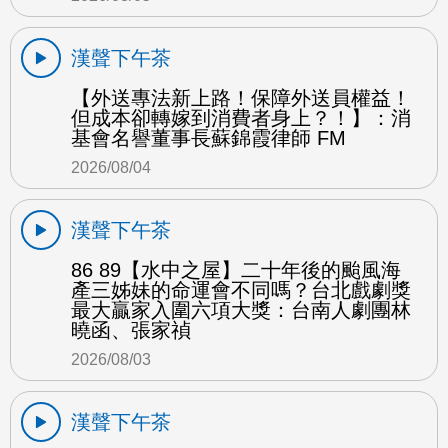
漢聲下午茶
【外送專法新上路！保障外送員權益！
但成本卻轉嫁到消費者身上？！】：消
基會名譽董事長蘇錦霞律師 FM
2026/08/04
漢聲下午茶
86 89【水中之屋】二十年後的颱風海
產三姊妹的命運會不同嗎？台北戲劇獎
最大贏家入圍六項大獎：台南人劇團林
曉函、張家禎
2026/08/03
漢聲下午茶