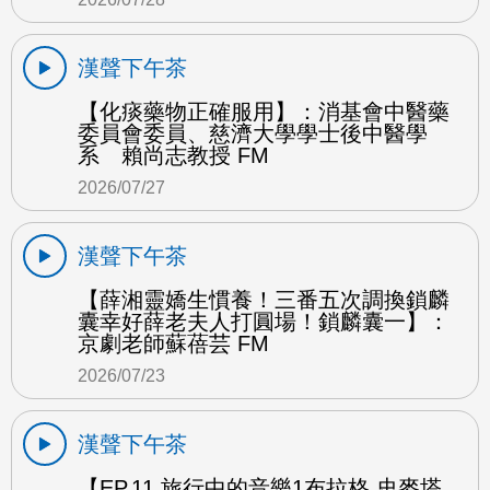
漢聲下午茶
【化痰藥物正確服用】：消基會中醫藥
委員會委員、慈濟大學學士後中醫學
系 賴尚志教授 FM
2026/07/27
漢聲下午茶
【薛湘靈嬌生慣養！三番五次調換鎖麟
囊幸好薛老夫人打圓場！鎖麟囊一】：
京劇老師蘇蓓芸 FM
2026/07/23
漢聲下午茶
【EP.11 旅行中的音樂1布拉格 史麥塔