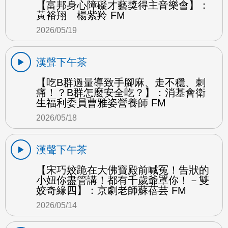
【富邦身心障礙才藝獎得主音樂會】：
黃裕翔 楊紫羚 FM
2026/05/19
漢聲下午茶
【吃B群過量導致手腳麻、走不穩、刺
痛！？B群怎麼安全吃？】：消基會衛
生福利委員曹雅姿營養師 FM
2026/05/18
漢聲下午茶
【宋巧姣跪在大佛寶殿前喊冤！告狀的
小妞你盡管講！都有千歲爺罩你！－雙
姣奇緣四】：京劇老師蘇蓓芸 FM
2026/05/14