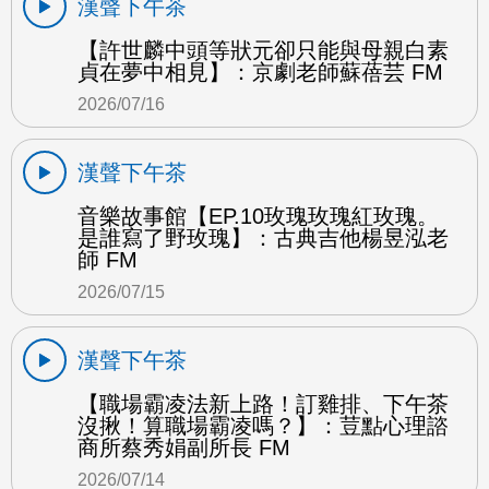
漢聲下午茶
【許世麟中頭等狀元卻只能與母親白素
貞在夢中相見】：京劇老師蘇蓓芸 FM
2026/07/16
漢聲下午茶
音樂故事館【EP.10玫瑰玫瑰紅玫瑰。
是誰寫了野玫瑰】：古典吉他楊昱泓老
師 FM
2026/07/15
漢聲下午茶
【職場霸凌法新上路！訂雞排、下午茶
沒揪！算職場霸凌嗎？】：荳點心理諮
商所蔡秀娟副所長 FM
2026/07/14