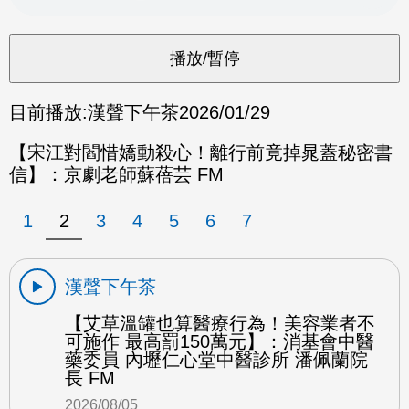
目前播放:
漢聲下午茶
2026/01/29
【宋江對閻惜嬌動殺心！離行前竟掉晁蓋秘密書
信】：京劇老師蘇蓓芸 FM
1
2
3
4
5
6
7
漢聲下午茶
【艾草溫罐也算醫療行為！美容業者不
可施作 最高罰150萬元】：消基會中醫
藥委員 內壢仁心堂中醫診所 潘佩蘭院
長 FM
2026/08/05