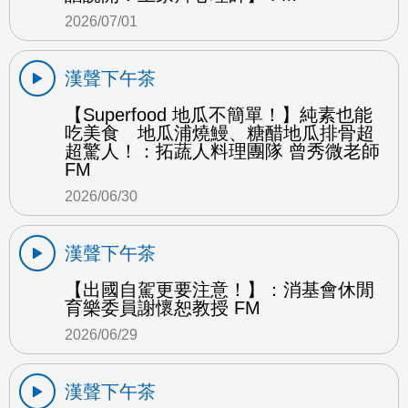
2026/07/01
漢聲下午茶
【Superfood 地瓜不簡單！】純素也能
吃美食 地瓜浦燒鰻、糖醋地瓜排骨超
超驚人！：拓蔬人料理團隊 曾秀微老師
FM
2026/06/30
漢聲下午茶
【出國自駕更要注意！】：消基會休閒
育樂委員謝懷恕教授 FM
2026/06/29
漢聲下午茶