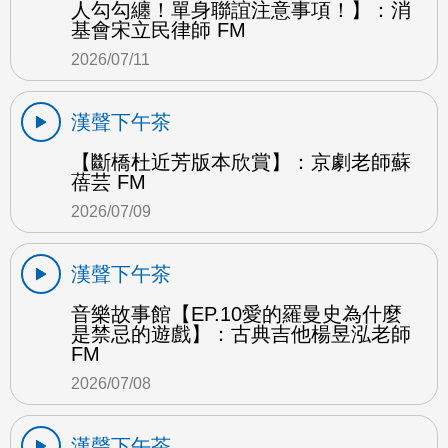
人勾勾纏！單身聯誼注意事項！】：消
基會宋立民律師 FM
2026/07/11
漢聲下午茶
【斷橋杜近芳版本欣賞】：京劇老師蘇
蓓芸 FM
2026/07/09
漢聲下午茶
音樂故事館【EP.10愛的羅曼史為什麼
是禁忌的遊戲】：古典吉他楊昱泓老師
FM
2026/07/08
漢聲下午茶