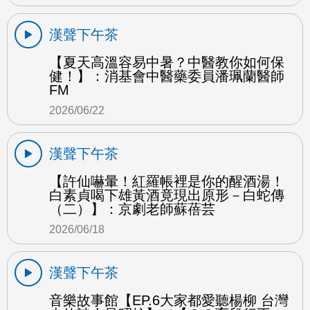
漢聲下午茶
【夏天高溫容易中暑？中醫教你如何保
健！】：消基會中醫藥委員潘珮蘭醫師
FM
2026/06/22
漢聲下午茶
【許仙嚇暈！紅羅帳裡是你的醒酒湯！
白素貞喝下雄黃酒竟現出原形－白蛇傳
（二）】：京劇老師蘇蓓芸
2026/06/18
漢聲下午茶
音樂故事館【EP.6大家都愛聽楊柳 台灣