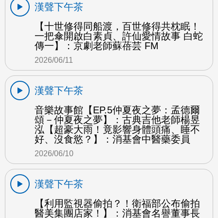
漢聲下午茶
【十世修得同船渡，百世修得共枕眠！
一把傘開啟白素貞、許仙愛情故事 白蛇
傳一】：京劇老師蘇蓓芸 FM
2026/06/11
漢聲下午茶
音樂故事館【EP.5仲夏夜之夢：孟德爾
頌－仲夏夜之夢】：古典吉他老師楊昱
泓【超豪大雨！竟影響身體頭痛、睡不
好、沒食慾？】：消基會中醫藥委員
2026/06/10
漢聲下午茶
【利用監視器偷拍？！衛福部公布偷拍
醫美集團店家！】：消基會名譽董事長