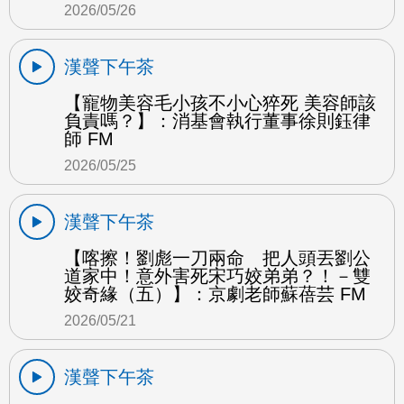
2026/05/26
漢聲下午茶
【寵物美容毛小孩不小心猝死 美容師該
負責嗎？】：消基會執行董事徐則鈺律
師 FM
2026/05/25
漢聲下午茶
【喀擦！劉彪一刀兩命 把人頭丟劉公
道家中！意外害死宋巧姣弟弟？！－雙
姣奇緣（五）】：京劇老師蘇蓓芸 FM
2026/05/21
漢聲下午茶