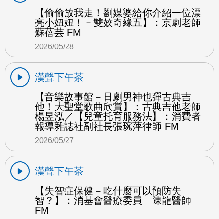
【偷偷放我走！劉媒婆給你介紹一位漂
亮小妞妞！－雙姣奇緣五】：京劇老師
蘇蓓芸 FM
2026/05/28
漢聲下午茶
【音樂故事館－日劇男神也彈古典吉
他！大聖堂歌曲欣賞】：古典吉他老師
楊昱泓／【兒童托育服務法】：消費者
報導雜誌社副社長張琬萍律師 FM
2026/05/27
漢聲下午茶
【失智症保健－吃什麼可以預防失
智？】：消基會醫療委員 陳龍醫師
FM