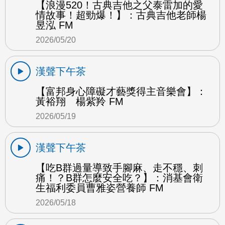
【浪漫520！古典吉他之父泰雷加的愛
情故事！超勁爆！】：古典吉他老師楊
昱泓 FM
2026/05/20
漢聲下午茶
【富邦身心障礙才藝獎得主音樂會】：
黃裕翔 楊紫羚 FM
2026/05/19
漢聲下午茶
【吃B群過量導致手腳麻、走不穩、刺
痛！？B群怎麼安全吃？】：消基會衛
生福利委員曹雅姿營養師 FM
2026/05/18