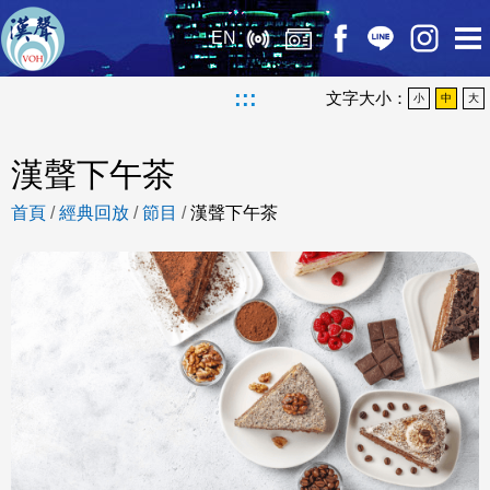
EN
:::
文字大小：
小
中
大
漢聲下午茶
首頁
/
經典回放
/
節目
/
漢聲下午茶