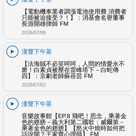
【電動機車業者調漲電池使用費 消費者
只能被迫接受？！】：消基會名譽董事
長游開雄律師 FM
2026/07/06
漢聲下午茶
【法海賊不必笑呵呵，人間的情愛永不
磨！白素貞被壓在雷峰塔下－白蛇傳
四】：京劇老師蘇蓓芸 FM
2026/07/02
漢聲下午茶
音樂故事館【EP.8 飛吧！思念，乘著金
色的翅膀－義大利第二國歌：威爾第－
乘著金色的翅膀】【怒火中燒時如何把
話說開？王家齊心理師】 FM