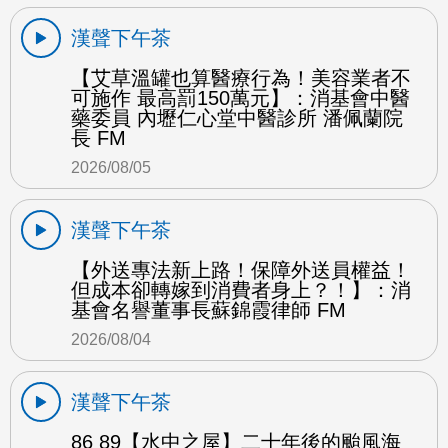
漢聲下午茶
【艾草溫罐也算醫療行為！美容業者不
可施作 最高罰150萬元】：消基會中醫
藥委員 內壢仁心堂中醫診所 潘佩蘭院
長 FM
2026/08/05
漢聲下午茶
【外送專法新上路！保障外送員權益！
但成本卻轉嫁到消費者身上？！】：消
基會名譽董事長蘇錦霞律師 FM
2026/08/04
漢聲下午茶
86 89【水中之屋】二十年後的颱風海