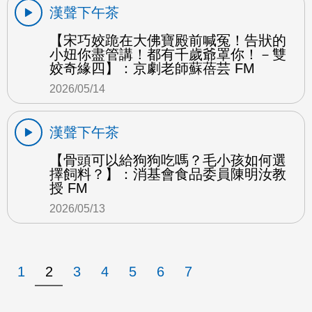
漢聲下午茶
【宋巧姣跪在大佛寶殿前喊冤！告狀的
小妞你盡管講！都有千歲爺罩你！－雙
姣奇緣四】：京劇老師蘇蓓芸 FM
2026/05/14
漢聲下午茶
【骨頭可以給狗狗吃嗎？毛小孩如何選
擇飼料？】：消基會食品委員陳明汝教
授 FM
2026/05/13
1
2
3
4
5
6
7