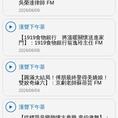
吳榮達律師 FM
2026/06/09
漢聲下午茶
【1919食物銀行 將溫暖關懷送進家
門】：1919食物銀行翁逸玲主任 FM
2026/06/08
漢聲下午茶
【圓滿大結局！傅朋最終娶得美嬌娘！
雙姣奇緣六】：京劇老師蘇蓓芸 FM
2026/06/04
漢聲下午茶
【從標題音樂聽懂古典樂 韋伯邀舞】：