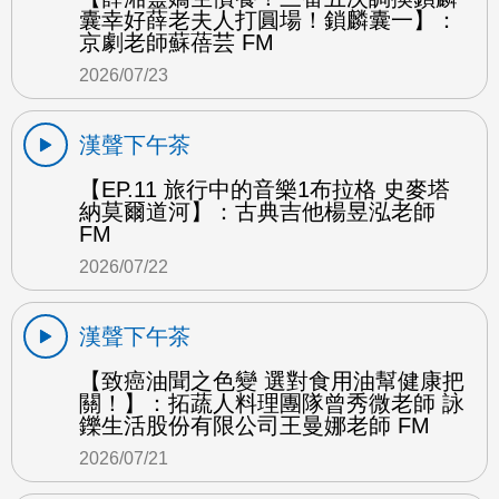
囊幸好薛老夫人打圓場！鎖麟囊一】：
京劇老師蘇蓓芸 FM
2026/07/23
漢聲下午茶
【EP.11 旅行中的音樂1布拉格 史麥塔
納莫爾道河】：古典吉他楊昱泓老師
FM
2026/07/22
漢聲下午茶
【致癌油聞之色變 選對食用油幫健康把
關！】：拓蔬人料理團隊曾秀微老師 詠
鑠生活股份有限公司王曼娜老師 FM
2026/07/21