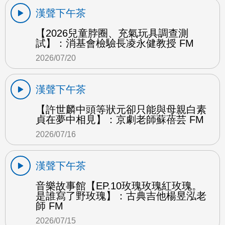
漢聲下午茶
【2026兒童脖圈、充氣玩具調查測
試】：消基會檢驗長凌永健教授 FM
2026/07/20
漢聲下午茶
【許世麟中頭等狀元卻只能與母親白素
貞在夢中相見】：京劇老師蘇蓓芸 FM
2026/07/16
漢聲下午茶
音樂故事館【EP.10玫瑰玫瑰紅玫瑰。
是誰寫了野玫瑰】：古典吉他楊昱泓老
師 FM
2026/07/15