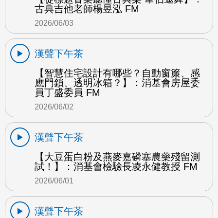
古典吉他老師楊昱泓 FM
2026/06/03
漢聲下午茶
【智慧住宅設計有哪些？自動窗簾、感
應門鎖、透明冰箱？】：消基會房屋委
員丁盛委員 FM
2026/06/02
漢聲下午茶
【大豆蛋白粉及燕麥嘉磷塞農藥殘留測
試！】：消基會檢驗長凌永健教授 FM
2026/06/01
漢聲下午茶