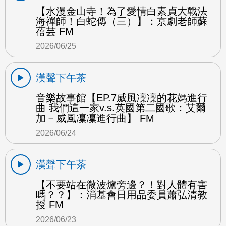
【水漫金山寺！為了愛情白素貞大戰法
海禪師！白蛇傳（三）】：京劇老師蘇
蓓芸 FM
2026/06/25
漢聲下午茶
音樂故事館【EP.7威風凜凜的花媽進行
曲 我們這一家v.s.英國第二國歌：艾爾
加－威風凜凜進行曲】 FM
2026/06/24
漢聲下午茶
【不要站在微波爐旁邊？！對人體有害
嗎？？】：消基會日用品委員蕭弘清教
授 FM
2026/06/23