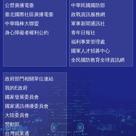
公營廣播電臺
中華民國國防部
臺北國際社區廣播電臺
政戰資訊服務網
中華職棒大聯盟
軍事新聞通訊社
身心障礙者權利公約
青年日報社
福利事業管理處
國軍人才招募中心
全民國防教育全球資訊網
政府部門相關單位連結
我的E政府
國家發展委員會
國家通訊傳播委員會
大陸委員會
勞動部
台灣就業通