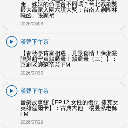
產三姊妹的命運會不同嗎？台北戲劇獎
最大贏家入圍六項大獎：台南人劇團林
曉函、張家禎
2026/08/03
漢聲下午茶
【春秋亭貧富相遇，見景傷情！薛湘靈
贈與趙守貞鎖麟囊！鎖麟囊（二）】：
京劇老師蘇蓓芸 FM
2026/07/30
漢聲下午茶
音樂故事館【EP.12 女性的復仇 捷克女
英雄薩爾卡】：古典吉他 楊昱泓老師
FM
2026/07/29