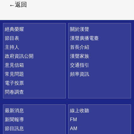
返回
快速連結
經典榮耀
關於漢聲
節目表
漢聲廣播電臺
主持人
首長介紹
政府資訊公開
漢聲家族
意見信箱
交通指引
常見問題
頻率資訊
電子投票
問卷調查
最新消息
線上收聽
新聞報導
FM
節目訊息
AM