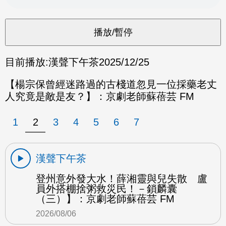
目前播放:
漢聲下午茶
2025/12/25
【楊宗保曾經迷路過的古棧道忽見一位採藥老丈
人究竟是敵是友？】：京劇老師蘇蓓芸 FM
1
2
3
4
5
6
7
漢聲下午茶
登州意外發大水！薛湘靈與兒失散 盧
員外搭棚捨粥救災民！－鎖麟囊
（三）】：京劇老師蘇蓓芸 FM
2026/08/06