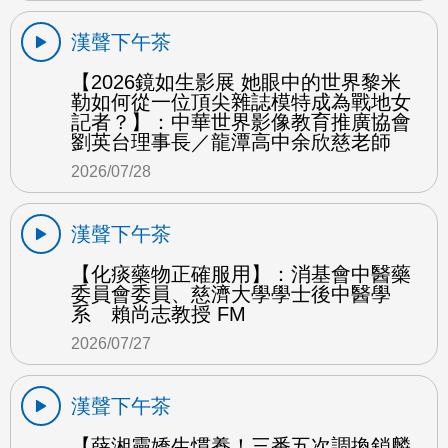
漢聲下午茶
【2026鏡如生影展 她眼中的世界黎米
勒如何從一位頂尖雜誌模特成為戰地女
記者？】：中華世界影像教育推廣協會
劉英台理事長／龍潭高中余欣慈老師
2026/07/28
漢聲下午茶
【化痰藥物正確服用】：消基會中醫藥
委員會委員、慈濟大學學士後中醫學
系 賴尚志教授 FM
2026/07/27
漢聲下午茶
【薛湘靈嬌生慣養！三番五次調換鎖麟