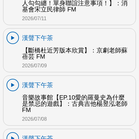
人勾勾纏！單身聯誼注意事項！】：消
基會宋立民律師 FM
2026/07/11
漢聲下午茶
【斷橋杜近芳版本欣賞】：京劇老師蘇
蓓芸 FM
2026/07/09
漢聲下午茶
音樂故事館【EP.10愛的羅曼史為什麼
是禁忌的遊戲】：古典吉他楊昱泓老師
FM
2026/07/08
漢聲下午茶