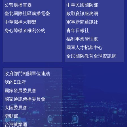
公營廣播電臺
中華民國國防部
臺北國際社區廣播電臺
政戰資訊服務網
中華職棒大聯盟
軍事新聞通訊社
身心障礙者權利公約
青年日報社
福利事業管理處
國軍人才招募中心
全民國防教育全球資訊網
政府部門相關單位連結
我的E政府
國家發展委員會
國家通訊傳播委員會
大陸委員會
勞動部
台灣就業通