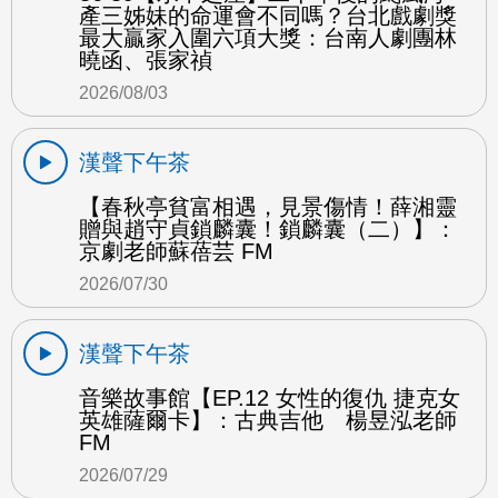
產三姊妹的命運會不同嗎？台北戲劇獎
最大贏家入圍六項大獎：台南人劇團林
曉函、張家禎
2026/08/03
漢聲下午茶
【春秋亭貧富相遇，見景傷情！薛湘靈
贈與趙守貞鎖麟囊！鎖麟囊（二）】：
京劇老師蘇蓓芸 FM
2026/07/30
漢聲下午茶
音樂故事館【EP.12 女性的復仇 捷克女
英雄薩爾卡】：古典吉他 楊昱泓老師
FM
2026/07/29