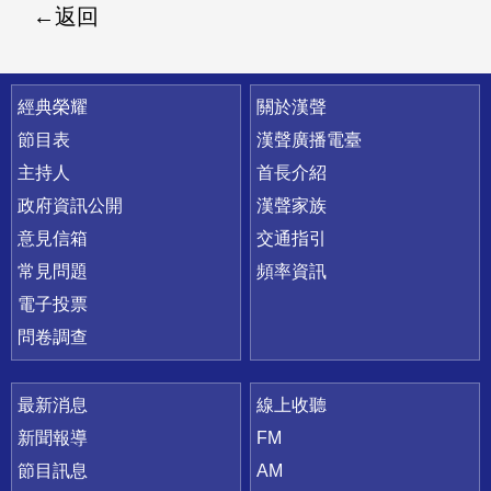
返回
快速連結
經典榮耀
關於漢聲
節目表
漢聲廣播電臺
主持人
首長介紹
政府資訊公開
漢聲家族
意見信箱
交通指引
常見問題
頻率資訊
電子投票
問卷調查
最新消息
線上收聽
新聞報導
FM
節目訊息
AM