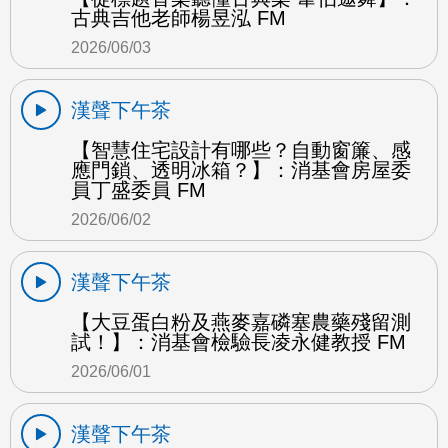
古典吉他老師楊昱泓 FM
2026/06/03
漢聲下午茶
【智慧住宅設計有哪些？自動窗簾、感
應門鎖、透明冰箱？】：消基會房屋委
員丁盛委員 FM
2026/06/02
漢聲下午茶
【大豆蛋白粉及燕麥嘉磷塞農藥殘留測
試！】：消基會檢驗長凌永健教授 FM
2026/06/01
漢聲下午茶