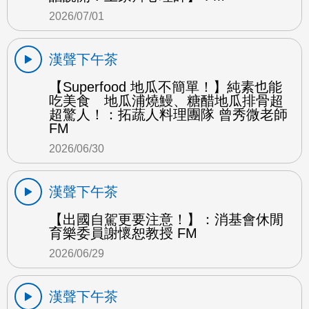
2026/07/01
漢聲下午茶
【Superfood 地瓜不簡單！】純素也能
吃美食 地瓜浦燒鰻、糖醋地瓜排骨超
超驚人！：拓蔬人料理團隊 曾秀微老師
FM
2026/06/30
漢聲下午茶
【出國自駕更要注意！】：消基會休閒
育樂委員謝懷恕教授 FM
2026/06/29
漢聲下午茶