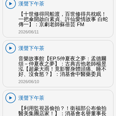
漢聲下午茶
【十世修得同船渡，百世修得共枕眠！
一把傘開啟白素貞、許仙愛情故事 白蛇
傳一】：京劇老師蘇蓓芸 FM
2026/06/11
漢聲下午茶
音樂故事館【EP.5仲夏夜之夢：孟德爾
頌－仲夏夜之夢】：古典吉他老師楊昱
泓【超豪大雨！竟影響身體頭痛、睡不
好、沒食慾？】：消基會中醫藥委員
2026/06/10
漢聲下午茶
【利用監視器偷拍？！衛福部公布偷拍
醫美集團店家！】：消基會名譽董事長