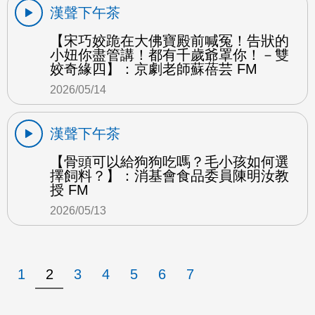
漢聲下午茶
【宋巧姣跪在大佛寶殿前喊冤！告狀的
小妞你盡管講！都有千歲爺罩你！－雙
姣奇緣四】：京劇老師蘇蓓芸 FM
2026/05/14
漢聲下午茶
【骨頭可以給狗狗吃嗎？毛小孩如何選
擇飼料？】：消基會食品委員陳明汝教
授 FM
2026/05/13
1
2
3
4
5
6
7