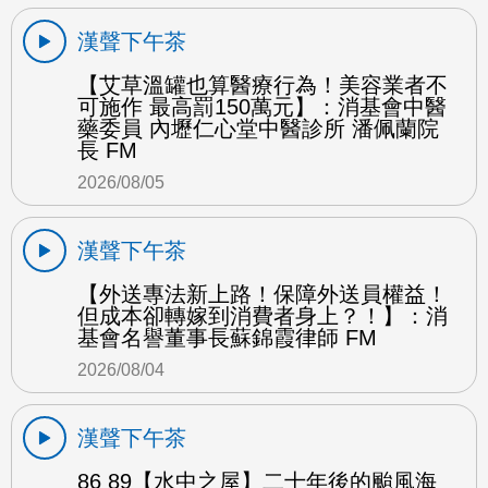
漢聲下午茶
【艾草溫罐也算醫療行為！美容業者不
可施作 最高罰150萬元】：消基會中醫
藥委員 內壢仁心堂中醫診所 潘佩蘭院
長 FM
2026/08/05
漢聲下午茶
【外送專法新上路！保障外送員權益！
但成本卻轉嫁到消費者身上？！】：消
基會名譽董事長蘇錦霞律師 FM
2026/08/04
漢聲下午茶
86 89【水中之屋】二十年後的颱風海