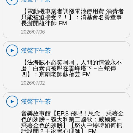
【電動機車業者調漲電池使用費 消費者
只能被迫接受？！】：消基會名譽董事
長游開雄律師 FM
2026/07/06
漢聲下午茶
【法海賊不必笑呵呵，人間的情愛永不
磨！白素貞被壓在雷峰塔下－白蛇傳
四】：京劇老師蘇蓓芸 FM
2026/07/02
漢聲下午茶
音樂故事館【EP.8 飛吧！思念，乘著金
色的翅膀－義大利第二國歌：威爾第－
乘著金色的翅膀】【怒火中燒時如何把
話說開？王家齊心理師】 FM