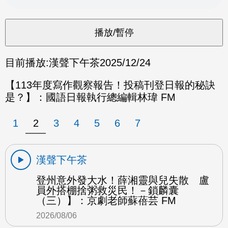
目前播放:
漢聲下午茶
2025/12/24
【113年度寫作觀察報告！投稿刊登日報的秘訣
是？】：國語日報執行總編輯林瑋 FM
1
2
3
4
5
6
7
漢聲下午茶
登州意外發大水！薛湘靈與兒失散 盧
員外搭棚捨粥救災民！－鎖麟囊
（三）】：京劇老師蘇蓓芸 FM
2026/08/06