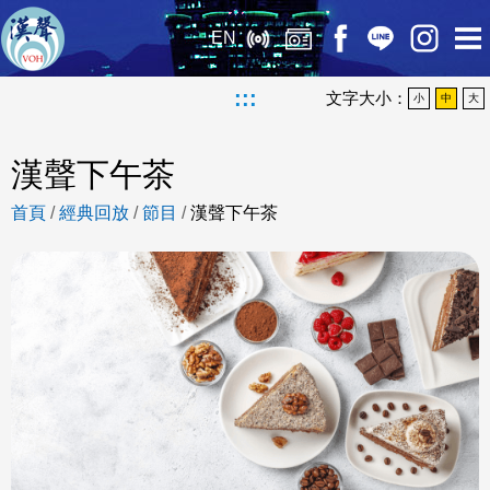
EN
:::
文字大小：
小
中
大
漢聲下午茶
首頁
/
經典回放
/
節目
/
漢聲下午茶