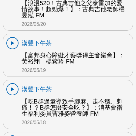
【浪漫520！古典吉他之父泰雷加的愛
情故事！超勁爆！】：古典吉他老師楊
昱泓 FM
2026/05/20
漢聲下午茶
【富邦身心障礙才藝獎得主音樂會】：
黃裕翔 楊紫羚 FM
2026/05/19
漢聲下午茶
【吃B群過量導致手腳麻、走不穩、刺
痛！？B群怎麼安全吃？】：消基會衛
生福利委員曹雅姿營養師 FM
2026/05/18