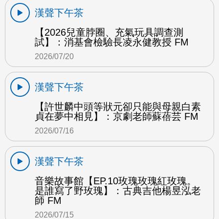
漢聲下午茶
【2026兒童脖圈、充氣玩具調查測
試】：消基會檢驗長凌永健教授 FM
2026/07/20
漢聲下午茶
【許世麟中頭等狀元卻只能與母親白素
貞在夢中相見】：京劇老師蘇蓓芸 FM
2026/07/16
漢聲下午茶
音樂故事館【EP.10玫瑰玫瑰紅玫瑰。
是誰寫了野玫瑰】：古典吉他楊昱泓老
師 FM
2026/07/15