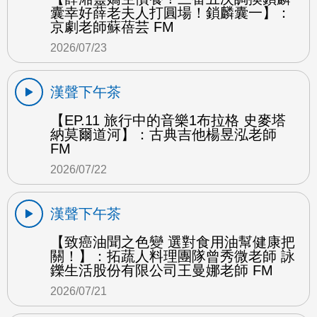
囊幸好薛老夫人打圓場！鎖麟囊一】：
京劇老師蘇蓓芸 FM
2026/07/23
漢聲下午茶
【EP.11 旅行中的音樂1布拉格 史麥塔
納莫爾道河】：古典吉他楊昱泓老師
FM
2026/07/22
漢聲下午茶
【致癌油聞之色變 選對食用油幫健康把
關！】：拓蔬人料理團隊曾秀微老師 詠
鑠生活股份有限公司王曼娜老師 FM
2026/07/21