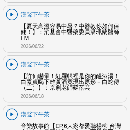
漢聲下午茶
【夏天高溫容易中暑？中醫教你如何保
健！】：消基會中醫藥委員潘珮蘭醫師
FM
2026/06/22
漢聲下午茶
【許仙嚇暈！紅羅帳裡是你的醒酒湯！
白素貞喝下雄黃酒竟現出原形－白蛇傳
（二）】：京劇老師蘇蓓芸
2026/06/18
漢聲下午茶
音樂故事館【EP.6大家都愛聽楊柳 台灣