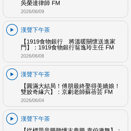
吳榮達律師 FM
2026/06/09
漢聲下午茶
【1919食物銀行 將溫暖關懷送進家
門】：1919食物銀行翁逸玲主任 FM
2026/06/08
漢聲下午茶
【圓滿大結局！傅朋最終娶得美嬌娘！
雙姣奇緣六】：京劇老師蘇蓓芸 FM
2026/06/04
漢聲下午茶
【從標題音樂聽懂古典樂 韋伯邀舞】：