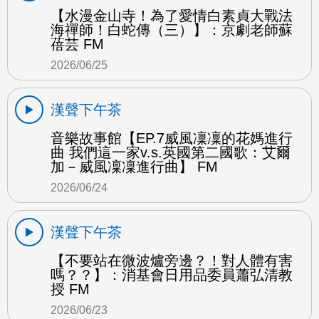
【水漫金山寺！為了愛情白素貞大戰法
海禪師！白蛇傳（三）】：京劇老師蘇
蓓芸 FM
2026/06/25
漢聲下午茶
音樂故事館【EP.7威風凜凜的花媽進行
曲 我們這一家v.s.英國第二國歌：艾爾
加－威風凜凜進行曲】 FM
2026/06/24
漢聲下午茶
【不要站在微波爐旁邊？！對人體有害
嗎？？】：消基會日用品委員蕭弘清教
授 FM
2026/06/23