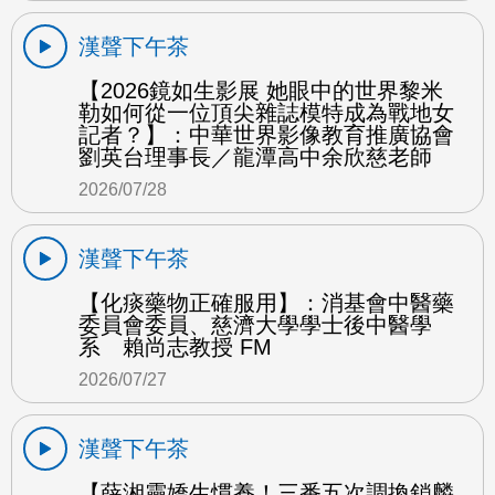
漢聲下午茶
【2026鏡如生影展 她眼中的世界黎米
勒如何從一位頂尖雜誌模特成為戰地女
記者？】：中華世界影像教育推廣協會
劉英台理事長／龍潭高中余欣慈老師
2026/07/28
漢聲下午茶
【化痰藥物正確服用】：消基會中醫藥
委員會委員、慈濟大學學士後中醫學
系 賴尚志教授 FM
2026/07/27
漢聲下午茶
【薛湘靈嬌生慣養！三番五次調換鎖麟