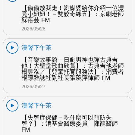
【偷偷放我走！劉媒婆給你介紹一位漂
亮小妞妞！－雙姣奇緣五】：京劇老師
蘇蓓芸 FM
2026/05/28
漢聲下午茶
【音樂故事館－日劇男神也彈古典吉
他！大聖堂歌曲欣賞】：古典吉他老師
楊昱泓／【兒童托育服務法】：消費者
報導雜誌社副社長張琬萍律師 FM
2026/05/27
漢聲下午茶
【失智症保健－吃什麼可以預防失
智？】：消基會醫療委員 陳龍醫師
FM