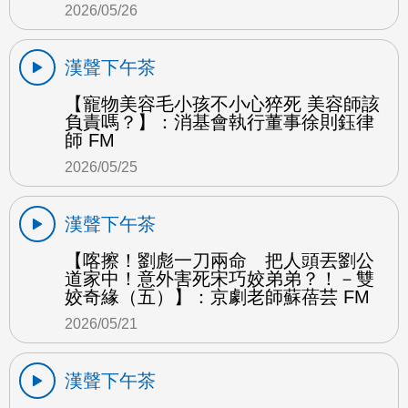
2026/05/26
漢聲下午茶
【寵物美容毛小孩不小心猝死 美容師該
負責嗎？】：消基會執行董事徐則鈺律
師 FM
2026/05/25
漢聲下午茶
【喀擦！劉彪一刀兩命 把人頭丟劉公
道家中！意外害死宋巧姣弟弟？！－雙
姣奇緣（五）】：京劇老師蘇蓓芸 FM
2026/05/21
漢聲下午茶