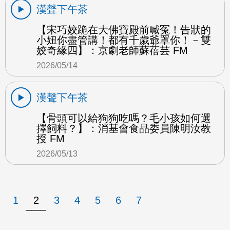
漢聲下午茶
【宋巧姣跪在大佛寶殿前喊冤！告狀的
小妞你盡管講！都有千歲爺罩你！－雙
姣奇緣四】：京劇老師蘇蓓芸 FM
2026/05/14
漢聲下午茶
【骨頭可以給狗狗吃嗎？毛小孩如何選
擇飼料？】：消基會食品委員陳明汝教
授 FM
2026/05/13
1
2
3
4
5
6
7