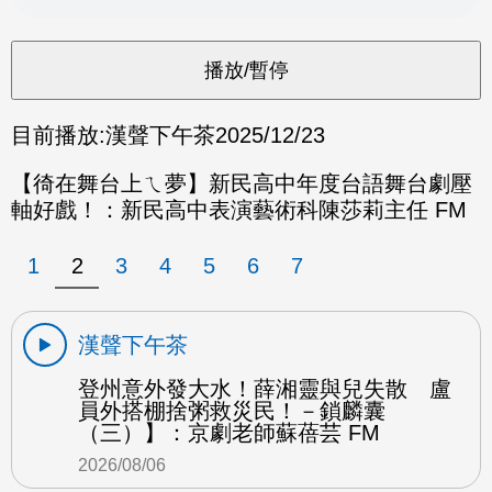
目前播放:
漢聲下午茶
2025/12/23
【徛在舞台上ㄟ夢】新民高中年度台語舞台劇壓
軸好戲！：新民高中表演藝術科陳莎莉主任 FM
1
2
3
4
5
6
7
漢聲下午茶
登州意外發大水！薛湘靈與兒失散 盧
員外搭棚捨粥救災民！－鎖麟囊
（三）】：京劇老師蘇蓓芸 FM
2026/08/06