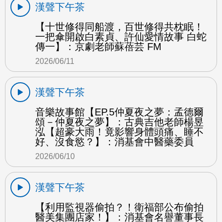
漢聲下午茶
【十世修得同船渡，百世修得共枕眠！
一把傘開啟白素貞、許仙愛情故事 白蛇
傳一】：京劇老師蘇蓓芸 FM
2026/06/11
漢聲下午茶
音樂故事館【EP.5仲夏夜之夢：孟德爾
頌－仲夏夜之夢】：古典吉他老師楊昱
泓【超豪大雨！竟影響身體頭痛、睡不
好、沒食慾？】：消基會中醫藥委員
2026/06/10
漢聲下午茶
【利用監視器偷拍？！衛福部公布偷拍
醫美集團店家！】：消基會名譽董事長