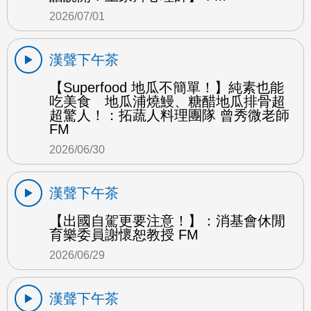
2026/07/01
漢聲下午茶
【Superfood 地瓜不簡單！】純素也能
吃美食 地瓜浦燒鰻、糖醋地瓜排骨超
超驚人！：拓蔬人料理團隊 曾秀微老師
FM
2026/06/30
漢聲下午茶
【出國自駕更要注意！】：消基會休閒
育樂委員謝懷恕教授 FM
2026/06/29
漢聲下午茶