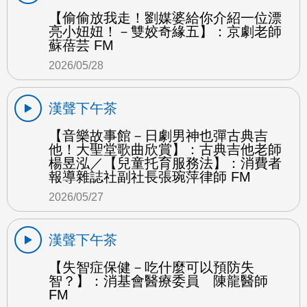
【偷偷放我走！劉媒婆給你介紹一位漂
亮小妞妞！－雙姣奇緣五】：京劇老師
蘇蓓芸 FM
2026/05/28
漢聲下午茶
【音樂故事館－日劇男神也彈古典吉
他！大聖堂歌曲欣賞】：古典吉他老師
楊昱泓／【兒童托育服務法】：消費者
報導雜誌社副社長張琬萍律師 FM
2026/05/27
漢聲下午茶
【失智症保健－吃什麼可以預防失
智？】：消基會醫療委員 陳龍醫師
FM