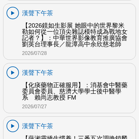
漢聲下午茶
【2026鏡如生影展 她眼中的世界黎米
勒如何從一位頂尖雜誌模特成為戰地女
記者？】：中華世界影像教育推廣協會
劉英台理事長／龍潭高中余欣慈老師
2026/07/28
漢聲下午茶
【化痰藥物正確服用】：消基會中醫藥
委員會委員、慈濟大學學士後中醫學
系 賴尚志教授 FM
2026/07/27
漢聲下午茶
【薛湘靈嬌生慣養！三番五次調換鎖麟