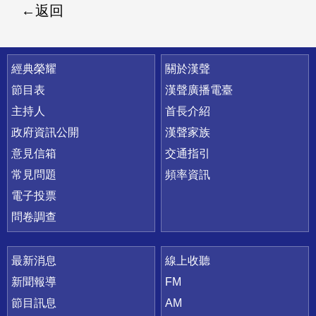
返回
快速連結
經典榮耀
關於漢聲
節目表
漢聲廣播電臺
主持人
首長介紹
政府資訊公開
漢聲家族
意見信箱
交通指引
常見問題
頻率資訊
電子投票
問卷調查
最新消息
線上收聽
新聞報導
FM
節目訊息
AM