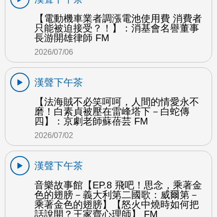
【電動機車業者調漲電池使用費 消費者
只能被迫接受？！】：消基會名譽董事
長游開雄律師 FM
2026/07/06
漢聲下午茶
【法海賊不必笑呵呵，人間的情愛永不
磨！白素貞被壓在雷峰塔下－白蛇傳
四】：京劇老師蘇蓓芸 FM
2026/07/02
漢聲下午茶
音樂故事館【EP.8 飛吧！思念，乘著金
色的翅膀－義大利第二國歌：威爾第－
乘著金色的翅膀】【怒火中燒時如何把
話說開？王家齊心理師】 FM