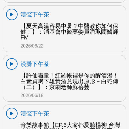
漢聲下午茶
【夏天高溫容易中暑？中醫教你如何保
健！】：消基會中醫藥委員潘珮蘭醫師
FM
2026/06/22
漢聲下午茶
【許仙嚇暈！紅羅帳裡是你的醒酒湯！
白素貞喝下雄黃酒竟現出原形－白蛇傳
（二）】：京劇老師蘇蓓芸
2026/06/18
漢聲下午茶
音樂故事館【EP.6大家都愛聽楊柳 台灣