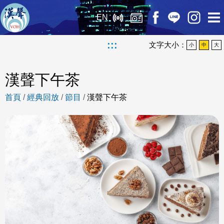
EN
:::
文字大小：
小
中
大
漢聲下午茶
首頁
/
經典回放
/
節目
/
漢聲下午茶