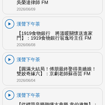
吳榮達律師 FM
2026/06/09
漢聲下午茶
【1919食物銀行 將溫暖關懷送進家
門】：1919食物銀行翁逸玲主任 FM
2026/06/08
漢聲下午茶
【圓滿大結局！傅朋最終娶得美嬌娘！
雙姣奇緣六】：京劇老師蘇蓓芸 FM
2026/06/04
漢聲下午茶
【從標題音樂聽懂古典樂 韋伯邀舞】：