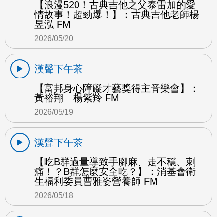
【浪漫520！古典吉他之父泰雷加的愛
情故事！超勁爆！】：古典吉他老師楊
昱泓 FM
2026/05/20
漢聲下午茶
【富邦身心障礙才藝獎得主音樂會】：
黃裕翔 楊紫羚 FM
2026/05/19
漢聲下午茶
【吃B群過量導致手腳麻、走不穩、刺
痛！？B群怎麼安全吃？】：消基會衛
生福利委員曹雅姿營養師 FM
2026/05/18