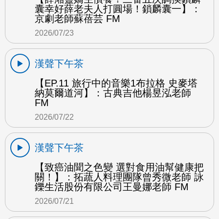
囊幸好薛老夫人打圓場！鎖麟囊一】：
京劇老師蘇蓓芸 FM
2026/07/23
漢聲下午茶
【EP.11 旅行中的音樂1布拉格 史麥塔
納莫爾道河】：古典吉他楊昱泓老師
FM
2026/07/22
漢聲下午茶
【致癌油聞之色變 選對食用油幫健康把
關！】：拓蔬人料理團隊曾秀微老師 詠
鑠生活股份有限公司王曼娜老師 FM
2026/07/21