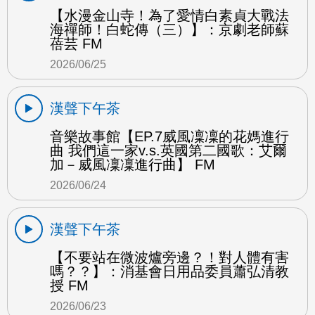
【水漫金山寺！為了愛情白素貞大戰法
海禪師！白蛇傳（三）】：京劇老師蘇
蓓芸 FM
2026/06/25
漢聲下午茶
音樂故事館【EP.7威風凜凜的花媽進行
曲 我們這一家v.s.英國第二國歌：艾爾
加－威風凜凜進行曲】 FM
2026/06/24
漢聲下午茶
【不要站在微波爐旁邊？！對人體有害
嗎？？】：消基會日用品委員蕭弘清教
授 FM
2026/06/23