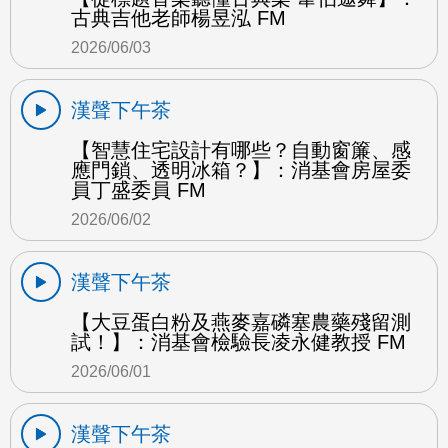
古典吉他老師楊昱泓 FM
2026/06/03
漢聲下午茶
【智慧住宅設計有哪些？自動窗簾、感
應門鎖、透明冰箱？】：消基會房屋委
員丁盛委員 FM
2026/06/02
漢聲下午茶
【大豆蛋白粉及燕麥嘉磷塞農藥殘留測
試！】：消基會檢驗長凌永健教授 FM
2026/06/01
漢聲下午茶