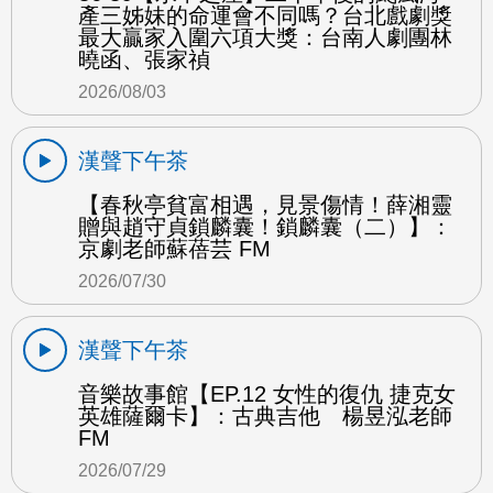
產三姊妹的命運會不同嗎？台北戲劇獎
最大贏家入圍六項大獎：台南人劇團林
曉函、張家禎
2026/08/03
漢聲下午茶
【春秋亭貧富相遇，見景傷情！薛湘靈
贈與趙守貞鎖麟囊！鎖麟囊（二）】：
京劇老師蘇蓓芸 FM
2026/07/30
漢聲下午茶
音樂故事館【EP.12 女性的復仇 捷克女
英雄薩爾卡】：古典吉他 楊昱泓老師
FM
2026/07/29