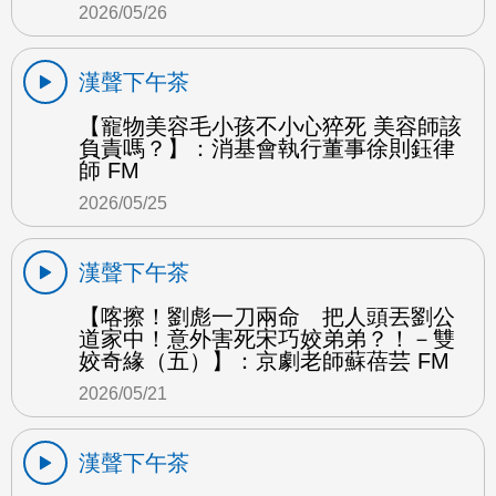
2026/05/26
漢聲下午茶
【寵物美容毛小孩不小心猝死 美容師該
負責嗎？】：消基會執行董事徐則鈺律
師 FM
2026/05/25
漢聲下午茶
【喀擦！劉彪一刀兩命 把人頭丟劉公
道家中！意外害死宋巧姣弟弟？！－雙
姣奇緣（五）】：京劇老師蘇蓓芸 FM
2026/05/21
漢聲下午茶