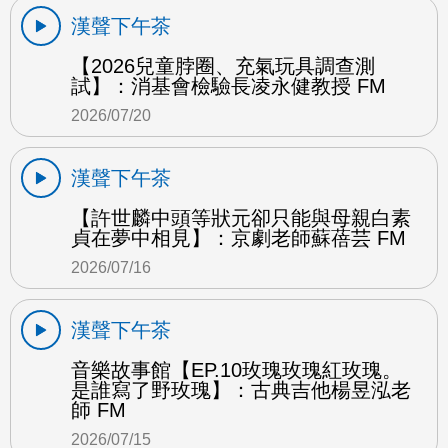
漢聲下午茶
【2026兒童脖圈、充氣玩具調查測
試】：消基會檢驗長凌永健教授 FM
2026/07/20
漢聲下午茶
【許世麟中頭等狀元卻只能與母親白素
貞在夢中相見】：京劇老師蘇蓓芸 FM
2026/07/16
漢聲下午茶
音樂故事館【EP.10玫瑰玫瑰紅玫瑰。
是誰寫了野玫瑰】：古典吉他楊昱泓老
師 FM
2026/07/15