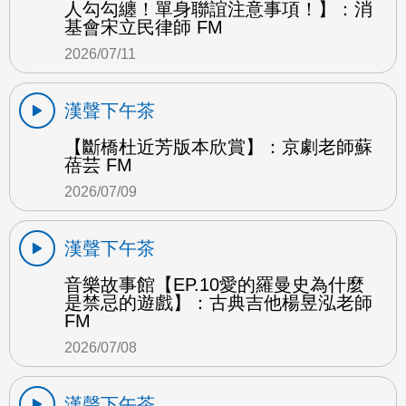
人勾勾纏！單身聯誼注意事項！】：消
基會宋立民律師 FM
2026/07/11
漢聲下午茶
【斷橋杜近芳版本欣賞】：京劇老師蘇
蓓芸 FM
2026/07/09
漢聲下午茶
音樂故事館【EP.10愛的羅曼史為什麼
是禁忌的遊戲】：古典吉他楊昱泓老師
FM
2026/07/08
漢聲下午茶