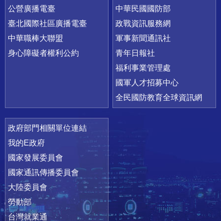
公營廣播電臺
中華民國國防部
臺北國際社區廣播電臺
政戰資訊服務網
中華職棒大聯盟
軍事新聞通訊社
身心障礙者權利公約
青年日報社
福利事業管理處
國軍人才招募中心
全民國防教育全球資訊網
政府部門相關單位連結
我的E政府
國家發展委員會
國家通訊傳播委員會
大陸委員會
勞動部
台灣就業通