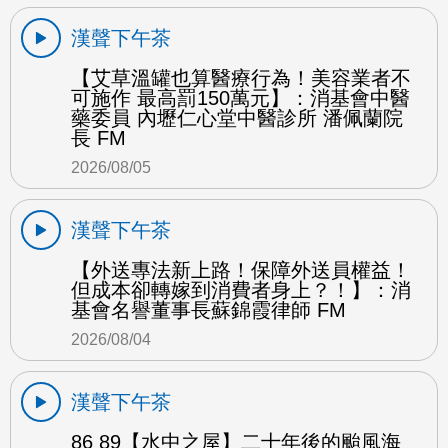
漢聲下午茶
【艾草溫罐也算醫療行為！美容業者不
可施作 最高罰150萬元】：消基會中醫
藥委員 內壢仁心堂中醫診所 潘佩蘭院
長 FM
2026/08/05
漢聲下午茶
【外送專法新上路！保障外送員權益！
但成本卻轉嫁到消費者身上？！】：消
基會名譽董事長蘇錦霞律師 FM
2026/08/04
漢聲下午茶
86 89【水中之屋】二十年後的颱風海