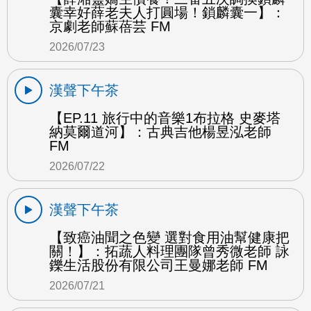
囊幸好薛老夫人打圓場！鎖麟囊一】：
京劇老師蘇蓓芸 FM
2026/07/23
漢聲下午茶
【EP.11 旅行中的音樂1布拉格 史麥塔
納莫爾道河】：古典吉他楊昱泓老師
FM
2026/07/22
漢聲下午茶
【致癌油聞之色變 選對食用油幫健康把
關！】：拓蔬人料理團隊曾秀微老師 詠
鑠生活股份有限公司王曼娜老師 FM
2026/07/21