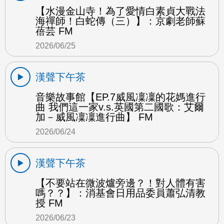
【水漫金山寺！為了愛情白素貞大戰法
海禪師！白蛇傳（三）】：京劇老師蘇
蓓芸 FM
2026/06/25
漢聲下午茶
音樂故事館【EP.7威風凜凜的花媽進行
曲 我們這一家v.s.英國第二國歌：艾爾
加－威風凜凜進行曲】 FM
2026/06/24
漢聲下午茶
【不要站在微波爐旁邊？！對人體有害
嗎？？】：消基會日用品委員蕭弘清教
授 FM
2026/06/23