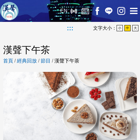
EN
:::
文字大小：
小
中
大
漢聲下午茶
首頁
/
經典回放
/
節目
/
漢聲下午茶