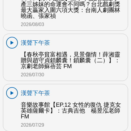
產三姊妹的命運會不同嗎？台北戲劇獎
最大贏家入圍六項大獎：台南人劇團林
曉函、張家禎
2026/08/03
漢聲下午茶
【春秋亭貧富相遇，見景傷情！薛湘靈
贈與趙守貞鎖麟囊！鎖麟囊（二）】：
京劇老師蘇蓓芸 FM
2026/07/30
漢聲下午茶
音樂故事館【EP.12 女性的復仇 捷克女
英雄薩爾卡】：古典吉他 楊昱泓老師
FM
2026/07/29