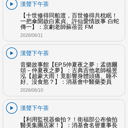
漢聲下午茶
【十世修得同船渡，百世修得共枕眠！
一把傘開啟白素貞、許仙愛情故事 白蛇
傳一】：京劇老師蘇蓓芸 FM
2026/06/11
漢聲下午茶
音樂故事館【EP.5仲夏夜之夢：孟德爾
頌－仲夏夜之夢】：古典吉他老師楊昱
泓【超豪大雨！竟影響身體頭痛、睡不
好、沒食慾？】：消基會中醫藥委員
2026/06/10
漢聲下午茶
【利用監視器偷拍？！衛福部公布偷拍
醫美集團店家！】：消基會名譽董事長