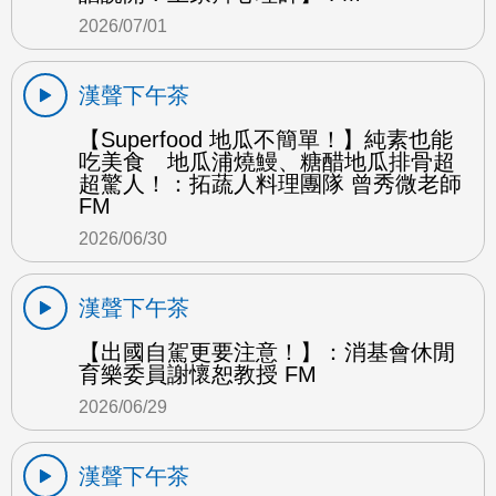
2026/07/01
漢聲下午茶
【Superfood 地瓜不簡單！】純素也能
吃美食 地瓜浦燒鰻、糖醋地瓜排骨超
超驚人！：拓蔬人料理團隊 曾秀微老師
FM
2026/06/30
漢聲下午茶
【出國自駕更要注意！】：消基會休閒
育樂委員謝懷恕教授 FM
2026/06/29
漢聲下午茶