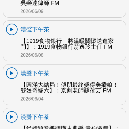
吳榮達律師 FM
2026/06/09
漢聲下午茶
【1919食物銀行 將溫暖關懷送進家
門】：1919食物銀行翁逸玲主任 FM
2026/06/08
漢聲下午茶
【圓滿大結局！傅朋最終娶得美嬌娘！
雙姣奇緣六】：京劇老師蘇蓓芸 FM
2026/06/04
漢聲下午茶
【從標題音樂聽懂古典樂 韋伯邀舞】：