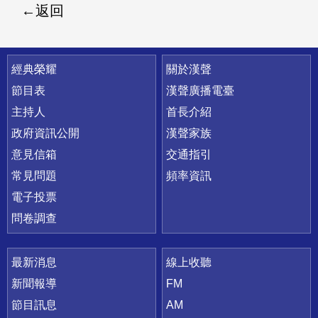
返回
快速連結
經典榮耀
關於漢聲
節目表
漢聲廣播電臺
主持人
首長介紹
政府資訊公開
漢聲家族
意見信箱
交通指引
常見問題
頻率資訊
電子投票
問卷調查
最新消息
線上收聽
新聞報導
FM
節目訊息
AM