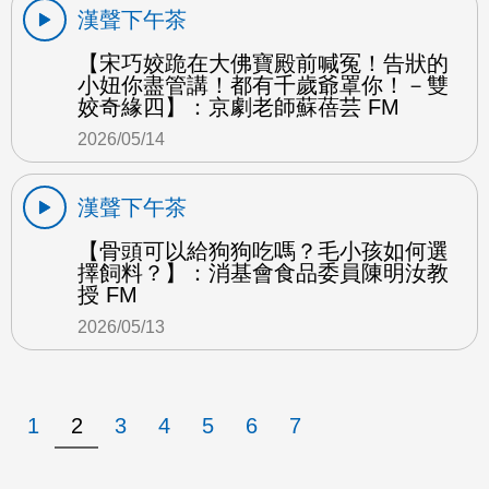
漢聲下午茶
【宋巧姣跪在大佛寶殿前喊冤！告狀的
小妞你盡管講！都有千歲爺罩你！－雙
姣奇緣四】：京劇老師蘇蓓芸 FM
2026/05/14
漢聲下午茶
【骨頭可以給狗狗吃嗎？毛小孩如何選
擇飼料？】：消基會食品委員陳明汝教
授 FM
2026/05/13
1
2
3
4
5
6
7