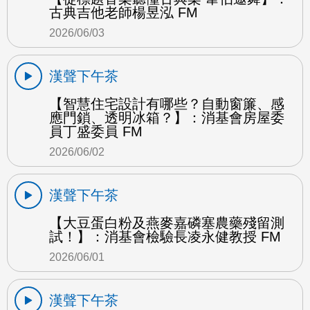
古典吉他老師楊昱泓 FM
2026/06/03
漢聲下午茶
【智慧住宅設計有哪些？自動窗簾、感
應門鎖、透明冰箱？】：消基會房屋委
員丁盛委員 FM
2026/06/02
漢聲下午茶
【大豆蛋白粉及燕麥嘉磷塞農藥殘留測
試！】：消基會檢驗長凌永健教授 FM
2026/06/01
漢聲下午茶