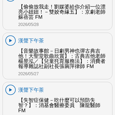
【偷偷放我走！劉媒婆給你介紹一位漂
亮小妞妞！－雙姣奇緣五】：京劇老師
蘇蓓芸 FM
2026/05/28
漢聲下午茶
【音樂故事館－日劇男神也彈古典吉
他！大聖堂歌曲欣賞】：古典吉他老師
楊昱泓／【兒童托育服務法】：消費者
報導雜誌社副社長張琬萍律師 FM
2026/05/27
漢聲下午茶
【失智症保健－吃什麼可以預防失
智？】：消基會醫療委員 陳龍醫師
FM