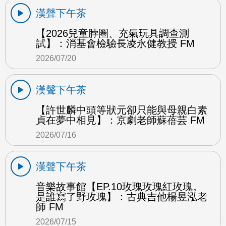
漢聲下午茶
【2026兒童脖圈、充氣玩具調查測
試】：消基會檢驗長凌永健教授 FM
2026/07/20
漢聲下午茶
【許世麟中頭等狀元卻只能與母親白素
貞在夢中相見】：京劇老師蘇蓓芸 FM
2026/07/16
漢聲下午茶
音樂故事館【EP.10玫瑰玫瑰紅玫瑰。
是誰寫了野玫瑰】：古典吉他楊昱泓老
師 FM
2026/07/15