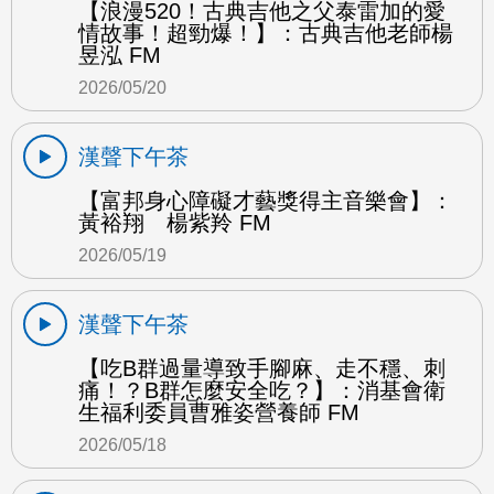
【浪漫520！古典吉他之父泰雷加的愛
情故事！超勁爆！】：古典吉他老師楊
昱泓 FM
2026/05/20
漢聲下午茶
【富邦身心障礙才藝獎得主音樂會】：
黃裕翔 楊紫羚 FM
2026/05/19
漢聲下午茶
【吃B群過量導致手腳麻、走不穩、刺
痛！？B群怎麼安全吃？】：消基會衛
生福利委員曹雅姿營養師 FM
2026/05/18