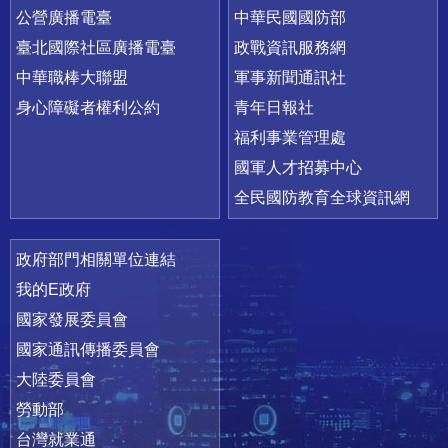
公營廣播電臺
中華民國國防部
臺北國際社區廣播電臺
政戰資訊服務網
中華職棒大聯盟
軍事新聞通訊社
身心障礙者權利公約
青年日報社
福利事業管理處
國軍人才招募中心
全民國防教育全球資訊網
政府部門相關單位連結
我的E政府
國家發展委員會
國家通訊傳播委員會
大陸委員會
勞動部
台灣就業通