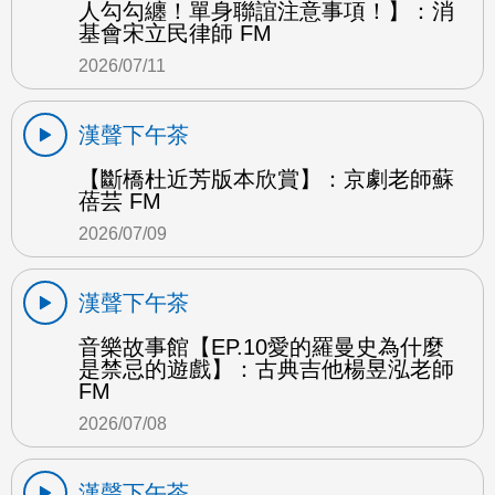
人勾勾纏！單身聯誼注意事項！】：消
基會宋立民律師 FM
2026/07/11
漢聲下午茶
【斷橋杜近芳版本欣賞】：京劇老師蘇
蓓芸 FM
2026/07/09
漢聲下午茶
音樂故事館【EP.10愛的羅曼史為什麼
是禁忌的遊戲】：古典吉他楊昱泓老師
FM
2026/07/08
漢聲下午茶