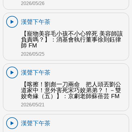
2026/05/26
漢聲下午茶
【寵物美容毛小孩不小心猝死 美容師該
負責嗎？】：消基會執行董事徐則鈺律
師 FM
2026/05/25
漢聲下午茶
【喀擦！劉彪一刀兩命 把人頭丟劉公
道家中！意外害死宋巧姣弟弟？！－雙
姣奇緣（五）】：京劇老師蘇蓓芸 FM
2026/05/21
漢聲下午茶