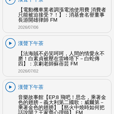
【電動機車業者調漲電池使用費 消費者
只能被迫接受？！】：消基會名譽董事
長游開雄律師 FM
2026/07/06
漢聲下午茶
【法海賊不必笑呵呵，人間的情愛永不
磨！白素貞被壓在雷峰塔下－白蛇傳
四】：京劇老師蘇蓓芸 FM
2026/07/02
漢聲下午茶
音樂故事館【EP.8 飛吧！思念，乘著金
色的翅膀－義大利第二國歌：威爾第－
乘著金色的翅膀】【怒火中燒時如何把
話說開？王家齊心理師】 FM