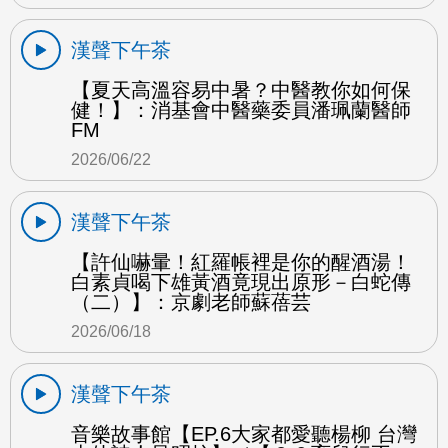
漢聲下午茶
【夏天高溫容易中暑？中醫教你如何保
健！】：消基會中醫藥委員潘珮蘭醫師
FM
2026/06/22
漢聲下午茶
【許仙嚇暈！紅羅帳裡是你的醒酒湯！
白素貞喝下雄黃酒竟現出原形－白蛇傳
（二）】：京劇老師蘇蓓芸
2026/06/18
漢聲下午茶
音樂故事館【EP.6大家都愛聽楊柳 台灣