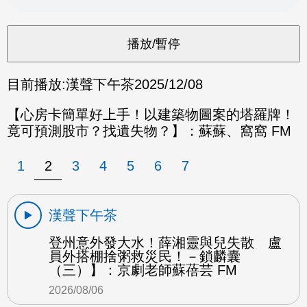
目前播放:
漢聲下午茶
2025/12/08
【心房卡簡單好上手！以建築物圖案的塔羅牌！
竟可預測股市？找遺失物？】：蘇蘇、窩窩 FM
1
2
3
4
5
6
7
漢聲下午茶
登州意外發大水！薛湘靈與兒失散 盧
員外搭棚捨粥救災民！－鎖麟囊
（三）】：京劇老師蘇蓓芸 FM
2026/08/06