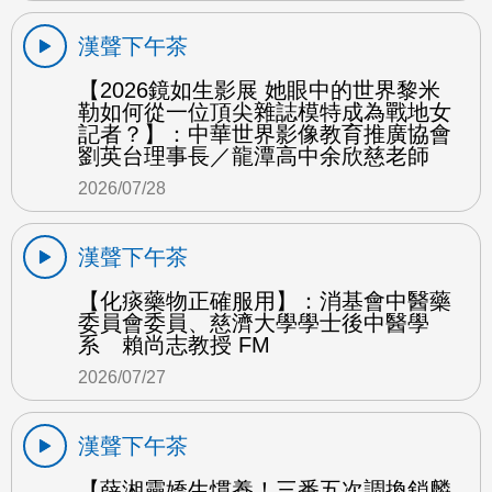
漢聲下午茶
【2026鏡如生影展 她眼中的世界黎米
勒如何從一位頂尖雜誌模特成為戰地女
記者？】：中華世界影像教育推廣協會
劉英台理事長／龍潭高中余欣慈老師
2026/07/28
漢聲下午茶
【化痰藥物正確服用】：消基會中醫藥
委員會委員、慈濟大學學士後中醫學
系 賴尚志教授 FM
2026/07/27
漢聲下午茶
【薛湘靈嬌生慣養！三番五次調換鎖麟