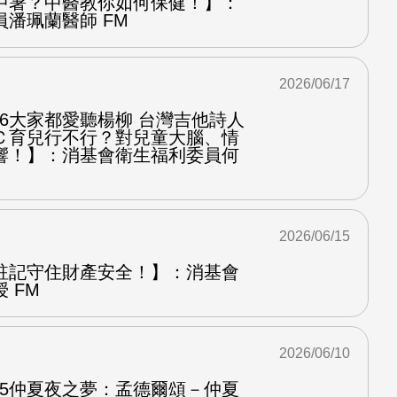
中暑？中醫教你如何保健！】：
潘珮蘭醫師 FM
2026/06/17
.6大家都愛聽楊柳 台灣吉他詩人
Ｃ育兒行不行？對兒童大腦、情
響！】：消基會衛生福利委員何
2026/06/15
註記守住財產安全！】：消基會
 FM
2026/06/10
.5仲夏夜之夢：孟德爾頌－仲夏