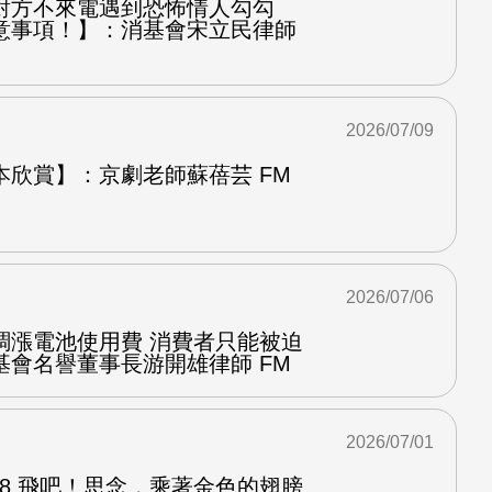
對方不來電遇到恐怖情人勾勾
意事項！】：消基會宋立民律師
2026/07/09
本欣賞】：京劇老師蘇蓓芸 FM
2026/07/06
調漲電池使用費 消費者只能被迫
基會名譽董事長游開雄律師 FM
2026/07/01
.8 飛吧！思念，乘著金色的翅膀