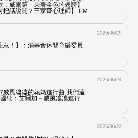
歌：威爾第－乘著金色的翅膀】
何把話說開？王家齊心理師】 FM
2026/06/29
注意！】：消基會休閒育樂委員
2026/06/24
.7威風凜凜的花媽進行曲 我們這
第二國歌：艾爾加－威風凜凜進行
2026/06/22