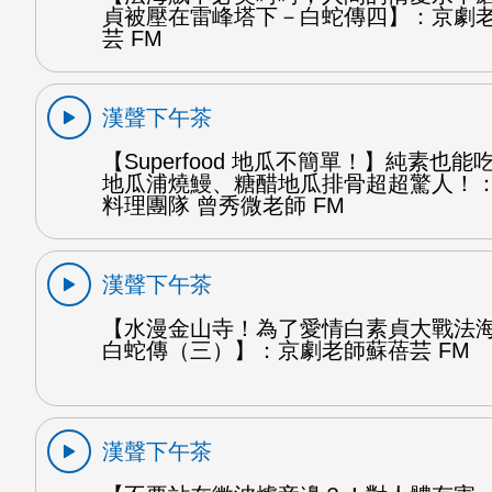
貞被壓在雷峰塔下－白蛇傳四】：京劇
芸 FM
漢聲下午茶
【Superfood 地瓜不簡單！】純素也
地瓜浦燒鰻、糖醋地瓜排骨超超驚人！
料理團隊 曾秀微老師 FM
漢聲下午茶
【水漫金山寺！為了愛情白素貞大戰法
白蛇傳（三）】：京劇老師蘇蓓芸 FM
漢聲下午茶