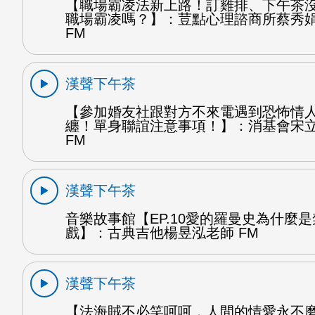
【職場霸凌法新上路！訂雞排、下午茶
職場霸凌嗎？】：荳點心理諮商所蔡秀
FM
漢聲下午茶
【參加婚友社跟對方不來電遇到恐怖情
纏！單身聯誼注意事項！】：消基會宋
FM
漢聲下午茶
音樂故事館【EP.10愛的羅曼史為什麼
戲】：古典吉他楊昱泓老師 FM
漢聲下午茶
【法海賊不必笑呵呵，人間的情愛永不