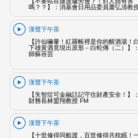
【不要站在微波爐旁邊？！對人體有害
嗎？？】：消基會日用品委員蕭弘清教授
漢聲下午茶
【許仙嚇暈！紅羅帳裡是你的醒酒湯！
下雄黃酒竟現出原形－白蛇傳（二）】
師蘇蓓芸
漢聲下午茶
【失智症可金融註記守住財產安全！】
財務長林盟翔教授 FM
漢聲下午茶
【十世修得同船渡，百世修得共枕眠！