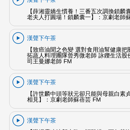
【薛湘靈嬌生慣養！三番五次調換鎖麟
老夫人打圓場！鎖麟囊一】：京劇老師蘇
漢聲下午茶
【致癌油聞之色變 選對食用油幫健康把
拓蔬人料理團隊曾秀微老師 詠鑠生活股
司王曼娜老師 FM
漢聲下午茶
【許世麟中頭等狀元卻只能與母親白素
相見】：京劇老師蘇蓓芸 FM
漢聲下午茶