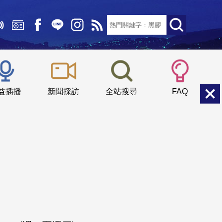
文字大小：
小
中
大
益插播
新聞採訪
全站搜尋
FAQ