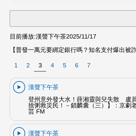
目前播放:
漢聲下午茶
2025/11/17
【普發一萬元要綁定銀行嗎？知名支付爆出被詐
1
2
3
4
5
6
7
漢聲下午茶
登州意外發大水！薛湘靈與兒失散 盧
捨粥救災民！－鎖麟囊（三）】：京劇
芸 FM
漢聲下午茶