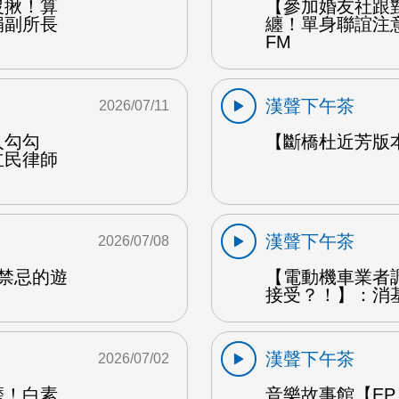
沒揪！算
【參加婚友社跟
娟副所長
纏！單身聯誼注
FM
漢聲下午茶
2026/07/11
人勾勾
【斷橋杜近芳版
立民律師
漢聲下午茶
2026/07/08
是禁忌的遊
【電動機車業者
接受？！】：消
漢聲下午茶
2026/07/02
磨！白素
音樂故事館【EP