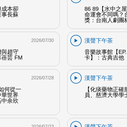
但成本卻
86 89【水中
董事長蘇
命運會不同嗎？
獎：台南人劇團
漢聲下午茶
2026/07/30
贈與趙守
音樂故事館【EP
蓓芸 FM
卡】：古典吉他 
漢聲下午茶
2026/07/28
勒如何從一
【化痰藥物正確
中華世界
員、慈濟大學學
高中余欣
漢聲下午茶
2026/07/23