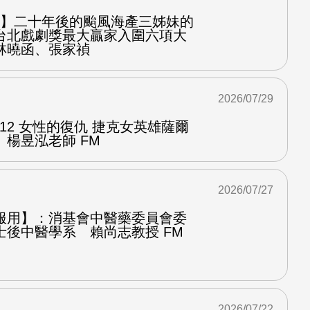
之屋】二十年後的颱風海產三姊妹的
台北戲劇獎最大贏家入圍六項大
林曉函、張家禎
2026/07/29
.12 女性的復仇 捷克女英雄薩爾
楊昱泓老師 FM
2026/07/27
服用】：消基會中醫藥委員會委
士後中醫學系 賴尚志教授 FM
2026/07/22