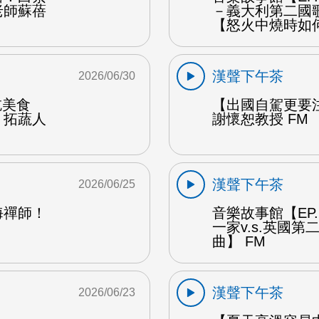
老師蘇蓓
－義大利第二國
【怒火中燒時如
漢聲下午茶
2026/06/30
能吃美食
【出國自駕更要
：拓蔬人
謝懷恕教授 FM
漢聲下午茶
2026/06/25
海禪師！
音樂故事館【EP
一家v.s.英國
曲】 FM
漢聲下午茶
2026/06/23