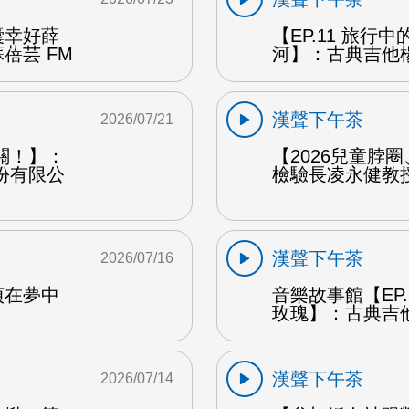
囊幸好薛
【EP.11 旅行
蓓芸 FM
河】：古典吉他楊
漢聲下午茶
2026/07/21
關！】：
【2026兒童脖
份有限公
檢驗長凌永健教授
漢聲下午茶
2026/07/16
貞在夢中
音樂故事館【EP
玫瑰】：古典吉他
漢聲下午茶
2026/07/14