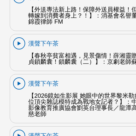
【外送專法新上路！保障外送員權益！
轉嫁到消費者身上？！】：消基會名譽
錦霞律師 FM
漢聲下午茶
【春秋亭貧富相遇，見景傷情！薛湘靈
貞鎖麟囊！鎖麟囊（二）】：京劇老師蘇
漢聲下午茶
【2026鏡如生影展 她眼中的世界黎米
位頂尖雜誌模特成為戰地女記者？】：
影像教育推廣協會劉英台理事長／龍潭
慈老師
漢聲下午茶