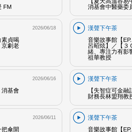
【夏天高溫容易
 FM
消基會中醫藥委員
漢聲下午茶
2026/06/18
白素貞喝
音樂故事館【EP
：京劇老
呂昭炫】／【３
緒、專注力有影
祖華教授
漢聲下午茶
2026/06/16
：消基會
【失智症可金融
財務長林盟翔教授
漢聲下午茶
2026/06/11
一把傘開
音樂故事館【EP