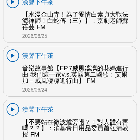
漢聲下午茶
【水漫金山寺！為了愛情白素貞大戰法
海禪師！白蛇傳（三）】：京劇老師蘇
蓓芸 FM
2026/06/25
漢聲下午茶
音樂故事館【EP.7威風凜凜的花媽進行
曲 我們這一家v.s.英國第二國歌：艾爾
加－威風凜凜進行曲】 FM
2026/06/24
漢聲下午茶
【不要站在微波爐旁邊？！對人體有害
嗎？？】：消基會日用品委員蕭弘清教
授 FM