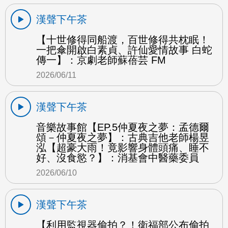
漢聲下午茶
【十世修得同船渡，百世修得共枕眠！
一把傘開啟白素貞、許仙愛情故事 白蛇
傳一】：京劇老師蘇蓓芸 FM
2026/06/11
漢聲下午茶
音樂故事館【EP.5仲夏夜之夢：孟德爾
頌－仲夏夜之夢】：古典吉他老師楊昱
泓【超豪大雨！竟影響身體頭痛、睡不
好、沒食慾？】：消基會中醫藥委員
2026/06/10
漢聲下午茶
【利用監視器偷拍？！衛福部公布偷拍