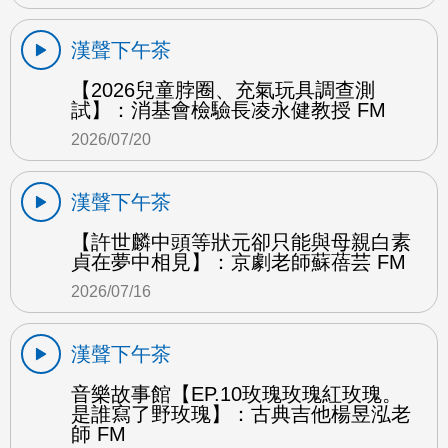
漢聲下午茶
【2026兒童脖圈、充氣玩具調查測
試】：消基會檢驗長凌永健教授 FM
2026/07/20
漢聲下午茶
【許世麟中頭等狀元卻只能與母親白素
貞在夢中相見】：京劇老師蘇蓓芸 FM
2026/07/16
漢聲下午茶
音樂故事館【EP.10玫瑰玫瑰紅玫瑰。
是誰寫了野玫瑰】：古典吉他楊昱泓老
師 FM