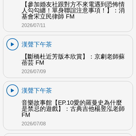
【參加婚友社跟對方不來電遇到恐怖情
人勾勾纏！單身聯誼注意事項！】：消
基會宋立民律師 FM
2026/07/11
漢聲下午茶
【斷橋杜近芳版本欣賞】：京劇老師蘇
蓓芸 FM
2026/07/09
漢聲下午茶
音樂故事館【EP.10愛的羅曼史為什麼
是禁忌的遊戲】：古典吉他楊昱泓老師
FM
2026/07/08