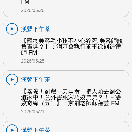
FM
2026/05/26
漢聲下午茶
【寵物美容毛小孩不小心猝死 美容師該
負責嗎？】：消基會執行董事徐則鈺律
師 FM
2026/05/25
漢聲下午茶
【喀擦！劉彪一刀兩命 把人頭丟劉公
道家中！意外害死宋巧姣弟弟？！－雙
姣奇緣（五）】：京劇老師蘇蓓芸 FM
2026/05/21
漢聲下午茶