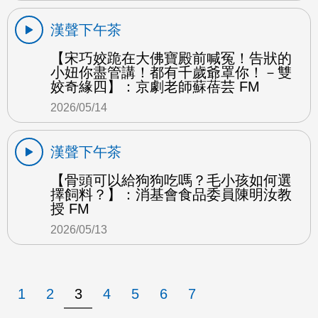
漢聲下午茶
【宋巧姣跪在大佛寶殿前喊冤！告狀的
小妞你盡管講！都有千歲爺罩你！－雙
姣奇緣四】：京劇老師蘇蓓芸 FM
2026/05/14
漢聲下午茶
【骨頭可以給狗狗吃嗎？毛小孩如何選
擇飼料？】：消基會食品委員陳明汝教
授 FM
2026/05/13
1
2
3
4
5
6
7