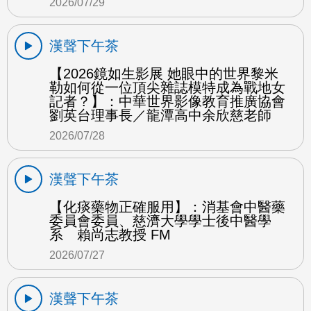
2026/07/29
漢聲下午茶
【2026鏡如生影展 她眼中的世界黎米
勒如何從一位頂尖雜誌模特成為戰地女
記者？】：中華世界影像教育推廣協會
劉英台理事長／龍潭高中余欣慈老師
2026/07/28
漢聲下午茶
【化痰藥物正確服用】：消基會中醫藥
委員會委員、慈濟大學學士後中醫學
系 賴尚志教授 FM
2026/07/27
漢聲下午茶