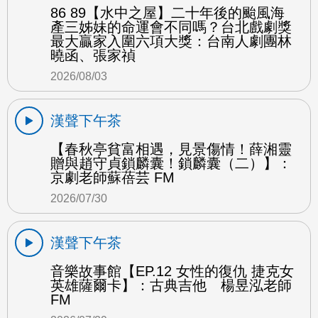
86 89【水中之屋】二十年後的颱風海
產三姊妹的命運會不同嗎？台北戲劇獎
最大贏家入圍六項大獎：台南人劇團林
曉函、張家禎
2026/08/03
漢聲下午茶
【春秋亭貧富相遇，見景傷情！薛湘靈
贈與趙守貞鎖麟囊！鎖麟囊（二）】：
京劇老師蘇蓓芸 FM
2026/07/30
漢聲下午茶
音樂故事館【EP.12 女性的復仇 捷克女
英雄薩爾卡】：古典吉他 楊昱泓老師
FM