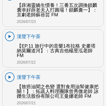
【薛湘靈嬌生慣養！三番五次調換鎖麟
囊幸好薛老夫人打圓場！鎖麟囊一】：
京劇老師蘇蓓芸 FM
2026/07/23
漢聲下午茶
【EP.11 旅行中的音樂1布拉格 史麥塔
納莫爾道河】：古典吉他楊昱泓老師
FM
2026/07/22
漢聲下午茶
【致癌油聞之色變 選對食用油幫健康把
關！】：拓蔬人料理團隊曾秀微老師 詠
鑠生活股份有限公司王曼娜老師 FM
2026/07/21