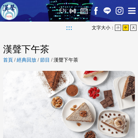
EN
:::
文字大小：
小
中
大
漢聲下午茶
首頁
/
經典回放
/
節目
/
漢聲下午茶