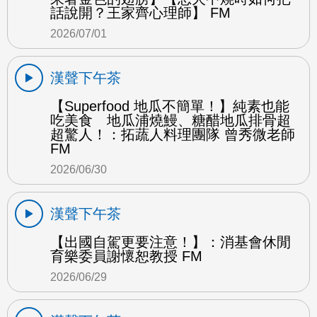
話說開？王家齊心理師】 FM
2026/07/01
漢聲下午茶
【Superfood 地瓜不簡單！】純素也能
吃美食 地瓜浦燒鰻、糖醋地瓜排骨超
超驚人！：拓蔬人料理團隊 曾秀微老師
FM
2026/06/30
漢聲下午茶
【出國自駕更要注意！】：消基會休閒
育樂委員謝懷恕教授 FM
2026/06/29