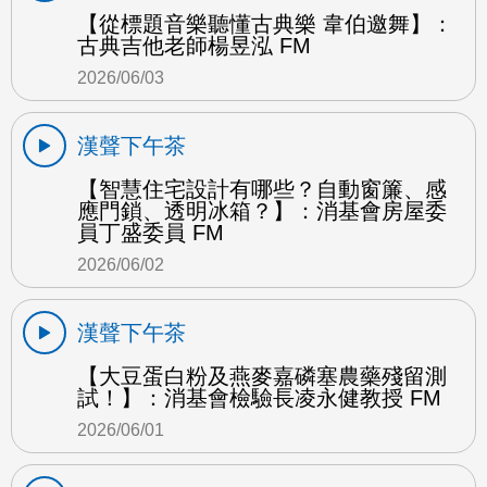
【從標題音樂聽懂古典樂 韋伯邀舞】：
古典吉他老師楊昱泓 FM
2026/06/03
漢聲下午茶
【智慧住宅設計有哪些？自動窗簾、感
應門鎖、透明冰箱？】：消基會房屋委
員丁盛委員 FM
2026/06/02
漢聲下午茶
【大豆蛋白粉及燕麥嘉磷塞農藥殘留測
試！】：消基會檢驗長凌永健教授 FM
2026/06/01