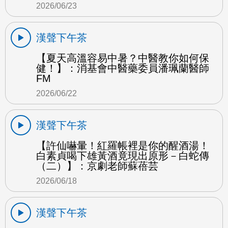
2026/06/23
漢聲下午茶
【夏天高溫容易中暑？中醫教你如何保
健！】：消基會中醫藥委員潘珮蘭醫師
FM
2026/06/22
漢聲下午茶
【許仙嚇暈！紅羅帳裡是你的醒酒湯！
白素貞喝下雄黃酒竟現出原形－白蛇傳
（二）】：京劇老師蘇蓓芸
2026/06/18
漢聲下午茶