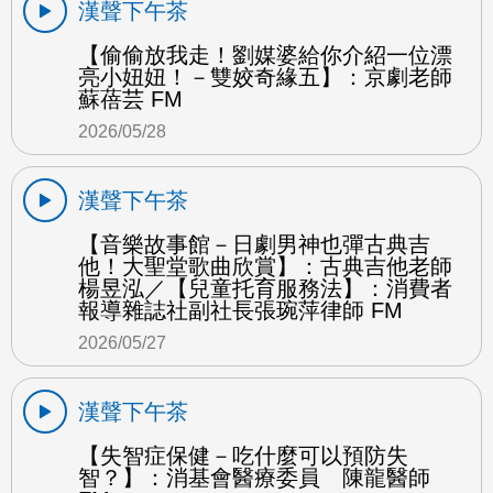
漢聲下午茶
【偷偷放我走！劉媒婆給你介紹一位漂
亮小妞妞！－雙姣奇緣五】：京劇老師
蘇蓓芸 FM
2026/05/28
漢聲下午茶
【音樂故事館－日劇男神也彈古典吉
他！大聖堂歌曲欣賞】：古典吉他老師
楊昱泓／【兒童托育服務法】：消費者
報導雜誌社副社長張琬萍律師 FM
2026/05/27
漢聲下午茶
【失智症保健－吃什麼可以預防失
智？】：消基會醫療委員 陳龍醫師