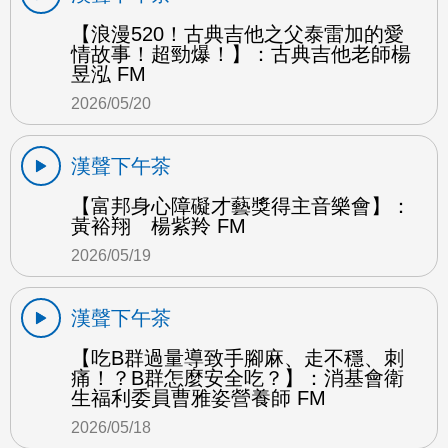
【浪漫520！古典吉他之父泰雷加的愛
情故事！超勁爆！】：古典吉他老師楊
昱泓 FM
2026/05/20
漢聲下午茶
【富邦身心障礙才藝獎得主音樂會】：
黃裕翔 楊紫羚 FM
2026/05/19
漢聲下午茶
【吃B群過量導致手腳麻、走不穩、刺
痛！？B群怎麼安全吃？】：消基會衛
生福利委員曹雅姿營養師 FM
2026/05/18