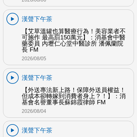
漢聲下午茶
【艾草溫罐也算醫療行為！美容業者不
可施作 最高罰150萬元】：消基會中醫
藥委員 內壢仁心堂中醫診所 潘佩蘭院
長 FM
2026/08/05
漢聲下午茶
【外送專法新上路！保障外送員權益！
但成本卻轉嫁到消費者身上？！】：消
基會名譽董事長蘇錦霞律師 FM
2026/08/04
漢聲下午茶