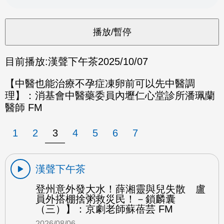
目前播放:
漢聲下午茶
2025/10/07
【中醫也能治療不孕症凍卵前可以先中醫調
理】：消基會中醫藥委員內壢仁心堂診所潘珮蘭
醫師 FM
1
2
3
4
5
6
7
漢聲下午茶
登州意外發大水！薛湘靈與兒失散 盧
員外搭棚捨粥救災民！－鎖麟囊
（三）】：京劇老師蘇蓓芸 FM
2026/08/06