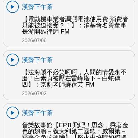
漢聲下午茶
【電動機車業者調漲電池使用費 消費者
只能被迫接受？！】：消基會名譽董事
長游開雄律師 FM
2026/07/06
漢聲下午茶
【法海賊不必笑呵呵，人間的情愛永不
磨！白素貞被壓在雷峰塔下－白蛇傳
四】：京劇老師蘇蓓芸 FM
2026/07/02
漢聲下午茶
音樂故事館【EP.8 飛吧！思念，乘著金
色的翅膀－義大利第二國歌：威爾第－
乘著金色的翅膀】【怒火中燒時如何把