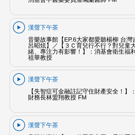
漢聲下午茶
音樂故事館【EP.6大家都愛聽楊柳 台灣
呂昭炫】／【３Ｃ育兒行不行？對兒童
緒、專注力有影響！】：消基會衛生福
祖華教授
漢聲下午茶
【失智症可金融註記守住財產安全！】
財務長林盟翔教授 FM
漢聲下午茶