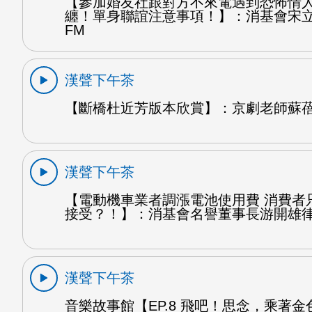
【參加婚友社跟對方不來電遇到恐怖情
纏！單身聯誼注意事項！】：消基會宋
FM
漢聲下午茶
【斷橋杜近芳版本欣賞】：京劇老師蘇蓓
漢聲下午茶
【電動機車業者調漲電池使用費 消費者
接受？！】：消基會名譽董事長游開雄律
漢聲下午茶
音樂故事館【EP.8 飛吧！思念，乘著金