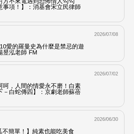
對方不來電遇到恐怖情人勾勾
意事項！】：消基會宋立民律師
2026/07/08
.10愛的羅曼史為什麼是禁忌的遊
昱泓老師 FM
2026/07/02
呵呵，人間的情愛永不磨！白素
下－白蛇傳四】：京劇老師蘇蓓
2026/06/30
od 地瓜不簡單！】純素也能吃美食