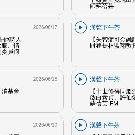
師蘇蓓芸
漢聲下午茶
2026/06/17
吉他詩人
【失智症可金融
大腦、情
財務長林盟翔教授
利委員何
漢聲下午茶
2026/06/15
：消基會
【十世修得同船
啟白素貞、許仙
蘇蓓芸 FM
漢聲下午茶
2026/06/10