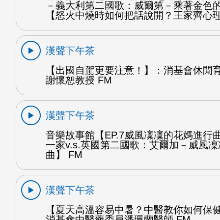
－義大利第二國歌：威爾第－乘著金色
【怒火中燒時如何把話說開？王家齊心理
漢聲下午茶
【出國自駕更要注意！】：消基會休閒
謝懷恕教授 FM
漢聲下午茶
音樂故事館【EP.7威風凜凜的花媽進行曲
一家v.s.英國第二國歌：艾爾加－威風
曲】 FM
漢聲下午茶
【夏天高溫容易中暑？中醫教你如何保
消基會中醫藥委員潘珮蘭醫師 FM