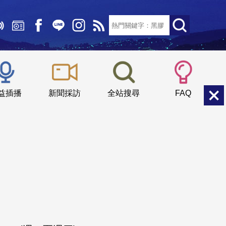
文字大小：
小
中
大
益插播
新聞採訪
全站搜尋
FAQ