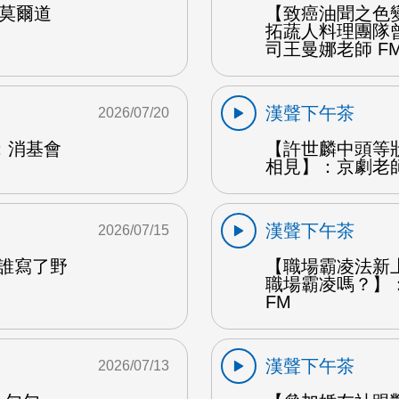
納莫爾道
【致癌油聞之色
拓蔬人料理團隊
司王曼娜老師 F
漢聲下午茶
2026/07/20
：消基會
【許世麟中頭等
相見】：京劇老師
漢聲下午茶
2026/07/15
是誰寫了野
【職場霸凌法新
職場霸凌嗎？】
FM
漢聲下午茶
2026/07/13