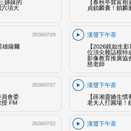
產三姊妹的
【春秋亭貧富相
圍六項大
貞鎖麟囊！鎖麟
漢聲下午茶
2026/07/29
女英雄薩爾
【2026鏡如生
位頂尖雜誌模特
影像教育推廣協
慈老師
漢聲下午茶
2026/07/27
委員會委
【薛湘靈嬌生慣
授 FM
老夫人打圓場！
漢聲下午茶
2026/07/22