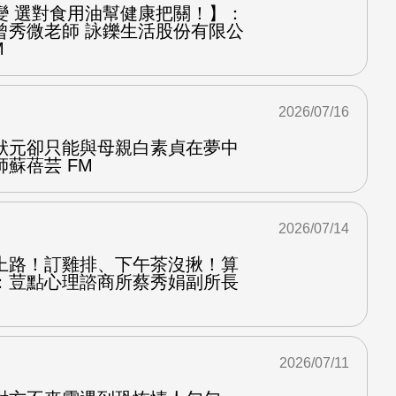
變 選對食用油幫健康把關！】：
曾秀微老師 詠鑠生活股份有限公
M
2026/07/16
狀元卻只能與母親白素貞在夢中
蘇蓓芸 FM
2026/07/14
上路！訂雞排、下午茶沒揪！算
：荳點心理諮商所蔡秀娟副所長
2026/07/11