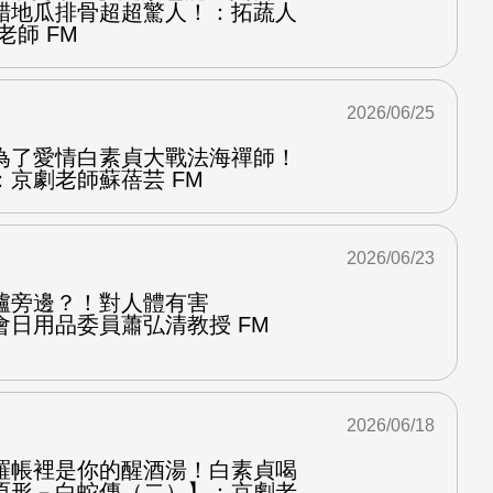
醋地瓜排骨超超驚人！：拓蔬人
老師 FM
2026/06/25
為了愛情白素貞大戰法海禪師！
京劇老師蘇蓓芸 FM
2026/06/23
爐旁邊？！對人體有害
會日用品委員蕭弘清教授 FM
2026/06/18
羅帳裡是你的醒酒湯！白素貞喝
原形－白蛇傳（二）】：京劇老