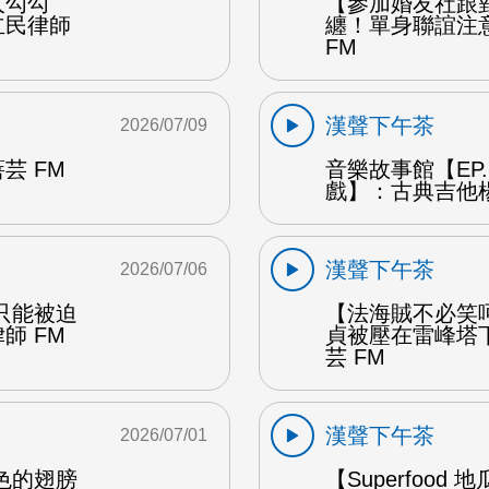
人勾勾
【參加婚友社跟
立民律師
纏！單身聯誼注
FM
漢聲下午茶
2026/07/09
芸 FM
音樂故事館【EP
戲】：古典吉他楊
漢聲下午茶
2026/07/06
只能被迫
【法海賊不必笑
師 FM
貞被壓在雷峰塔
芸 FM
漢聲下午茶
2026/07/01
色的翅膀
【Superfo