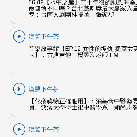
86 89【水中之屋】二十年後的颱風海
命運會不同嗎？台北戲劇獎最大贏家入
獎：台南人劇團林曉函、張家禎
漢聲下午茶
音樂故事館【EP.12 女性的復仇 捷克
卡】：古典吉他 楊昱泓老師 FM
漢聲下午茶
【化痰藥物正確服用】：消基會中醫藥
員、慈濟大學學士後中醫學系 賴尚志教
漢聲下午茶