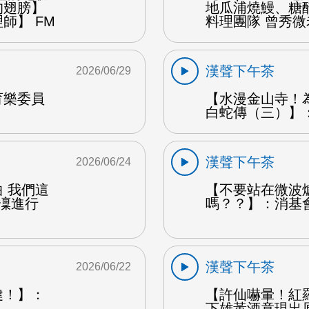
的翅膀】
地瓜浦燒鰻、糖
師】 FM
料理團隊 曾秀微
漢聲下午茶
2026/06/29
育樂委員
【水漫金山寺！
白蛇傳（三）】：
漢聲下午茶
2026/06/24
 我們這
【不要站在微波
凜凜進行
嗎？？】：消基
漢聲下午茶
2026/06/22
健！】：
【許仙嚇暈！紅
下雄黃酒竟現出