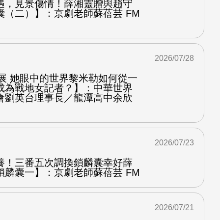
遇，見景傷情！薛湘靈贈與趙守
囊（二）】：京劇老師蘇蓓芸 FM
2026/07/28
影展 她眼中的世界黎米勒如何從一
成為戰地女記者？】：中華世界
會劉英台理事長／龍潭高中余欣
2026/07/23
養！三番五次調換鎖麟囊幸好薛
鎖麟囊一】：京劇老師蘇蓓芸 FM
2026/07/21