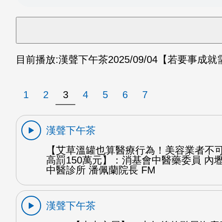
目前播放:
漢聲下午茶
2025/09/04
【若要事成就
1
2
3
4
5
6
7
漢聲下午茶
【艾草溫罐也算醫療行為！美容業者不可
高罰150萬元】：消基會中醫藥委員 內
中醫診所 潘佩蘭院長 FM
漢聲下午茶