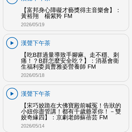
【富邦身心障礙才藝獎得主音樂會】：
黃裕翔 楊紫羚 FM
2026/05/19
漢聲下午茶
【吃B群過量導致手腳麻、走不穩、刺
痛！？B群怎麼安全吃？】：消基會衛
生福利委員曹雅姿營養師 FM
2026/05/18
漢聲下午茶
【宋巧姣跪在大佛寶殿前喊冤！告狀的
小妞你盡管講！都有千歲爺罩你！－雙
姣奇緣四】：京劇老師蘇蓓芸 FM
2026/05/14