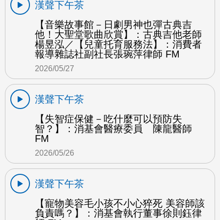
漢聲下午茶
【音樂故事館－日劇男神也彈古典吉
他！大聖堂歌曲欣賞】：古典吉他老師
楊昱泓／【兒童托育服務法】：消費者
報導雜誌社副社長張琬萍律師 FM
2026/05/27
漢聲下午茶
【失智症保健－吃什麼可以預防失
智？】：消基會醫療委員 陳龍醫師
FM
2026/05/26
漢聲下午茶
【寵物美容毛小孩不小心猝死 美容師該
負責嗎？】：消基會執行董事徐則鈺律