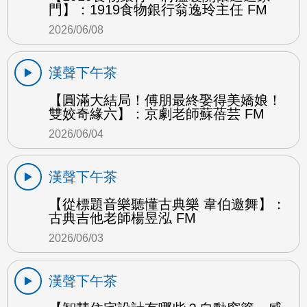
門】：1919食物銀行翁逸玲主任 FM
2026/06/08
漢聲下午茶
【圓滿大結局！傅朋最終娶得美嬌娘！
雙姣奇緣六】：京劇老師蘇蓓芸 FM
2026/06/04
漢聲下午茶
【從標題音樂聽懂古典樂 韋伯邀舞】：
古典吉他老師楊昱泓 FM
2026/06/03
漢聲下午茶