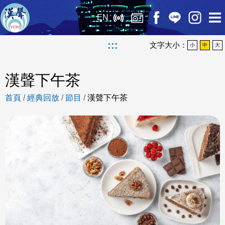
EN
:::
文字大小：
小
中
大
漢聲下午茶
首頁
/
經典回放
/
節目
/
漢聲下午茶