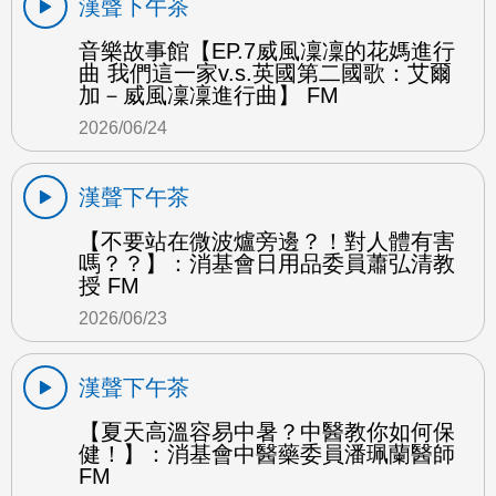
漢聲下午茶
音樂故事館【EP.7威風凜凜的花媽進行
曲 我們這一家v.s.英國第二國歌：艾爾
加－威風凜凜進行曲】 FM
2026/06/24
漢聲下午茶
【不要站在微波爐旁邊？！對人體有害
嗎？？】：消基會日用品委員蕭弘清教
授 FM
2026/06/23
漢聲下午茶
【夏天高溫容易中暑？中醫教你如何保
健！】：消基會中醫藥委員潘珮蘭醫師
FM