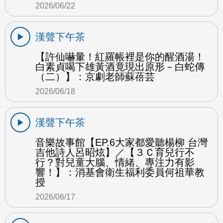
2026/06/22
漢聲下午茶
【許仙嚇暈！紅羅帳裡是你的醒酒湯！
白素貞喝下雄黃酒竟現出原形－白蛇傳
（二）】：京劇老師蘇蓓芸
2026/06/18
漢聲下午茶
音樂故事館【EP.6大家都愛聽楊柳 台灣
吉他詩人呂昭炫】／【３Ｃ育兒行不
行？對兒童大腦、情緒、專注力有影
響！】：消基會衛生福利委員何祖華教
授
2026/06/17