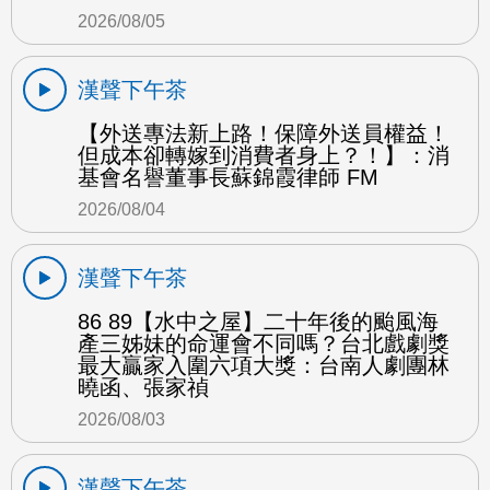
2026/08/05
漢聲下午茶
【外送專法新上路！保障外送員權益！
但成本卻轉嫁到消費者身上？！】：消
基會名譽董事長蘇錦霞律師 FM
2026/08/04
漢聲下午茶
86 89【水中之屋】二十年後的颱風海
產三姊妹的命運會不同嗎？台北戲劇獎
最大贏家入圍六項大獎：台南人劇團林
曉函、張家禎
2026/08/03
漢聲下午茶