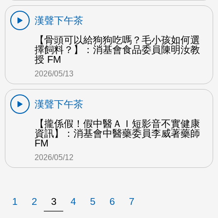
漢聲下午茶
【骨頭可以給狗狗吃嗎？毛小孩如何選
擇飼料？】：消基會食品委員陳明汝教
授 FM
2026/05/13
漢聲下午茶
【攏係假！假中醫ＡＩ短影音不實健康
資訊】：消基會中醫藥委員李威著藥師
FM
2026/05/12
1
2
3
4
5
6
7