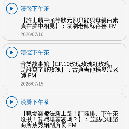
漢聲下午茶
【許世麟中頭等狀元卻只能與母親白素
貞在夢中相見】：京劇老師蘇蓓芸 FM
2026/07/16
漢聲下午茶
音樂故事館【EP.10玫瑰玫瑰紅玫瑰。
是誰寫了野玫瑰】：古典吉他楊昱泓老
師 FM
2026/07/15
漢聲下午茶
【職場霸凌法新上路！訂雞排、下午茶
沒揪！算職場霸凌嗎？】：荳點心理諮
商所蔡秀娟副所長 FM