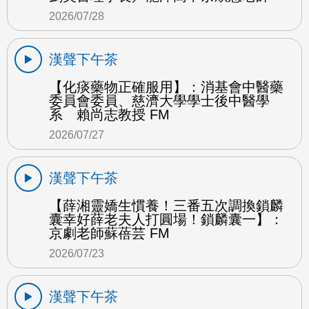
2026/07/28
漢聲下午茶
【化痰藥物正確服用】：消基會中醫藥
委員會委員、慈濟大學學士後中醫學
系 賴尚志教授 FM
2026/07/27
漢聲下午茶
【薛湘靈嬌生慣養！三番五次調換鎖麟
囊幸好薛老夫人打圓場！鎖麟囊一】：
京劇老師蘇蓓芸 FM
2026/07/23
漢聲下午茶