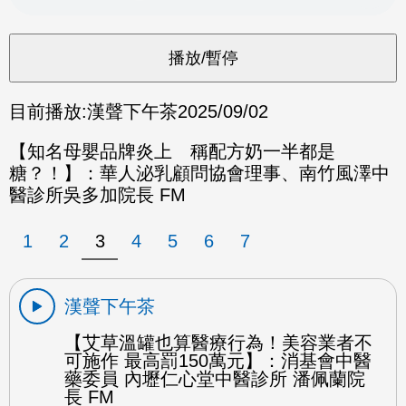
目前播放:
漢聲下午茶
2025/09/02
【知名母嬰品牌炎上 稱配方奶一半都是
糖？！】：華人泌乳顧問協會理事、南竹風澤中
醫診所吳多加院長 FM
1
2
3
4
5
6
7
漢聲下午茶
【艾草溫罐也算醫療行為！美容業者不
可施作 最高罰150萬元】：消基會中醫
藥委員 內壢仁心堂中醫診所 潘佩蘭院
長 FM