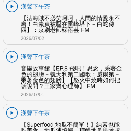
漢聲下午茶
【法海賊不必笑呵呵，人間的情愛永不
磨！白素貞被壓在雷峰塔下－白蛇傳
四】：京劇老師蘇蓓芸 FM
2026/07/02
漢聲下午茶
音樂故事館【EP.8 飛吧！思念，乘著金
色的翅膀－義大利第二國歌：威爾第－
乘著金色的翅膀】【怒火中燒時如何把
話說開？王家齊心理師】 FM
2026/07/01
漢聲下午茶
【Superfood 地瓜不簡單！】純素也能
吃美食 地瓜浦燒鰻、糖醋地瓜排骨超