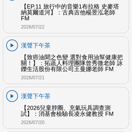
【EP.11 旅行中的音樂1布拉格 史麥塔
納莫爾道河】：古典吉他楊昱泓老師
FM
2026/07/22
漢聲下午茶
【致癌油聞之色變 選對食用油幫健康把
關！】：拓蔬人料理團隊曾秀微老師 詠
鑠生活股份有限公司王曼娜老師 FM
2026/07/21
漢聲下午茶
【2026兒童脖圈、充氣玩具調查測
試】：消基會檢驗長凌永健教授 FM
2026/07/20