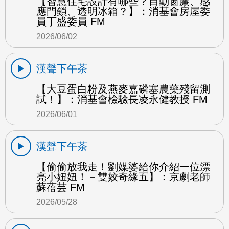
【智慧住宅設計有哪些？自動窗簾、感
應門鎖、透明冰箱？】：消基會房屋委
員丁盛委員 FM
2026/06/02
漢聲下午茶
【大豆蛋白粉及燕麥嘉磷塞農藥殘留測
試！】：消基會檢驗長凌永健教授 FM
2026/06/01
漢聲下午茶
【偷偷放我走！劉媒婆給你介紹一位漂
亮小妞妞！－雙姣奇緣五】：京劇老師
蘇蓓芸 FM
2026/05/28