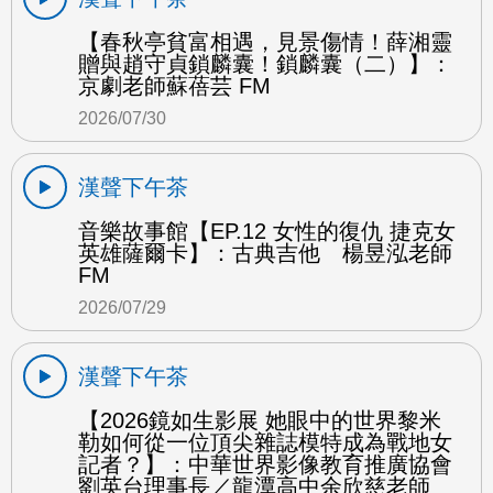
【春秋亭貧富相遇，見景傷情！薛湘靈
贈與趙守貞鎖麟囊！鎖麟囊（二）】：
京劇老師蘇蓓芸 FM
2026/07/30
漢聲下午茶
音樂故事館【EP.12 女性的復仇 捷克女
英雄薩爾卡】：古典吉他 楊昱泓老師
FM
2026/07/29
漢聲下午茶
【2026鏡如生影展 她眼中的世界黎米
勒如何從一位頂尖雜誌模特成為戰地女
記者？】：中華世界影像教育推廣協會
劉英台理事長／龍潭高中余欣慈老師