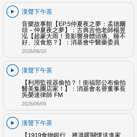
漢聲下午茶
音樂故事館【EP.5仲夏夜之夢：孟德爾
頌－仲夏夜之夢】：古典吉他老師楊昱
泓【超豪大雨！竟影響身體頭痛、睡不
好、沒食慾？】：消基會中醫藥委員
2026/06/10
漢聲下午茶
【利用監視器偷拍？！衛福部公布偷拍
醫美集團店家！】：消基會名譽董事長
吳榮達律師 FM
2026/06/09
漢聲下午茶
【1919食物銀行 將溫暖關懷送進家