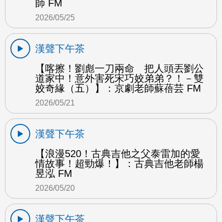
師 FM
2026/05/25
漢聲下午茶
【喀擦！劉彪一刀兩命 把人頭丟劉公
道家中！意外害死宋巧姣弟弟？！－雙
姣奇緣（五）】：京劇老師蘇蓓芸 FM
2026/05/21
漢聲下午茶
【浪漫520！古典吉他之父泰雷加的愛
情故事！超勁爆！】：古典吉他老師楊
昱泓 FM
2026/05/20
漢聲下午茶