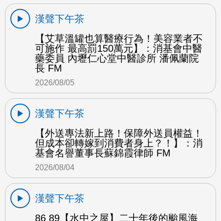
漢聲下午茶
【艾草溫罐也算醫療行為！美容業者不
可施作 最高罰150萬元】：消基會中醫
藥委員 內壢仁心堂中醫診所 潘佩蘭院
長 FM
2026/08/05
漢聲下午茶
【外送專法新上路！保障外送員權益！
但成本卻轉嫁到消費者身上？！】：消
基會名譽董事長蘇錦霞律師 FM
2026/08/04
漢聲下午茶
86 89【水中之屋】二十年後的颱風海