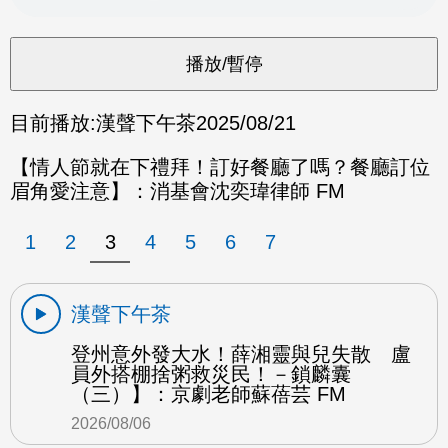
目前播放:
漢聲下午茶
2025/08/21
【情人節就在下禮拜！訂好餐廳了嗎？餐廳訂位
眉角愛注意】：消基會沈奕瑋律師 FM
1
2
3
4
5
6
7
漢聲下午茶
登州意外發大水！薛湘靈與兒失散 盧
員外搭棚捨粥救災民！－鎖麟囊
（三）】：京劇老師蘇蓓芸 FM
2026/08/06