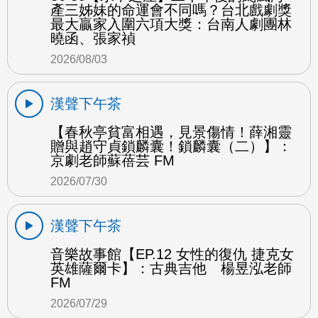
產三姊妹的命運會不同嗎？台北戲劇獎
最大贏家入圍六項大獎：台南人劇團林
曉函、張家禎
2026/08/03
漢聲下午茶
【春秋亭貧富相遇，見景傷情！薛湘靈
贈與趙守貞鎖麟囊！鎖麟囊（二）】：
京劇老師蘇蓓芸 FM
2026/07/30
漢聲下午茶
音樂故事館【EP.12 女性的復仇 捷克女
英雄薩爾卡】：古典吉他 楊昱泓老師
FM
2026/07/29