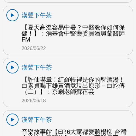
漢聲下午茶
【夏天高溫容易中暑？中醫教你如何保
健！】：消基會中醫藥委員潘珮蘭醫師
FM
2026/06/22
漢聲下午茶
【許仙嚇暈！紅羅帳裡是你的醒酒湯！
白素貞喝下雄黃酒竟現出原形－白蛇傳
（二）】：京劇老師蘇蓓芸
2026/06/18
漢聲下午茶
音樂故事館【EP.6大家都愛聽楊柳 台灣