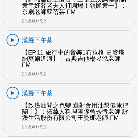
囊幸好薛老夫人打圓場！鎖麟囊一】：
京劇老師蘇蓓芸 FM
2026/07/23
漢聲下午茶
【EP.11 旅行中的音樂1布拉格 史麥塔
納莫爾道河】：古典吉他楊昱泓老師
FM
2026/07/22
漢聲下午茶
【致癌油聞之色變 選對食用油幫健康把
關！】：拓蔬人料理團隊曾秀微老師 詠
鑠生活股份有限公司王曼娜老師 FM
2026/07/21