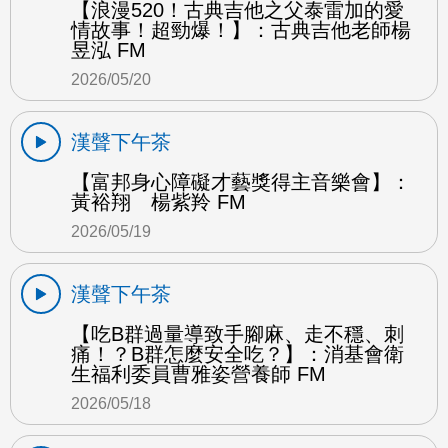
【浪漫520！古典吉他之父泰雷加的愛
情故事！超勁爆！】：古典吉他老師楊
昱泓 FM
2026/05/20
漢聲下午茶
【富邦身心障礙才藝獎得主音樂會】：
黃裕翔 楊紫羚 FM
2026/05/19
漢聲下午茶
【吃B群過量導致手腳麻、走不穩、刺
痛！？B群怎麼安全吃？】：消基會衛
生福利委員曹雅姿營養師 FM
2026/05/18