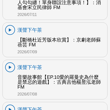
人勾勾纏！單身聯誼注意事項！】：消
基會宋立民律師 FM
2026/07/11
漢聲下午茶
【斷橋杜近芳版本欣賞】：京劇老師蘇
蓓芸 FM
2026/07/09
漢聲下午茶
音樂故事館【EP.10愛的羅曼史為什麼
是禁忌的遊戲】：古典吉他楊昱泓老師
FM
2026/07/08
漢聲下午茶