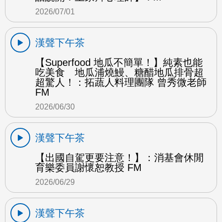
2026/07/01
漢聲下午茶
【Superfood 地瓜不簡單！】純素也能
吃美食 地瓜浦燒鰻、糖醋地瓜排骨超
超驚人！：拓蔬人料理團隊 曾秀微老師
FM
2026/06/30
漢聲下午茶
【出國自駕更要注意！】：消基會休閒
育樂委員謝懷恕教授 FM
2026/06/29
漢聲下午茶