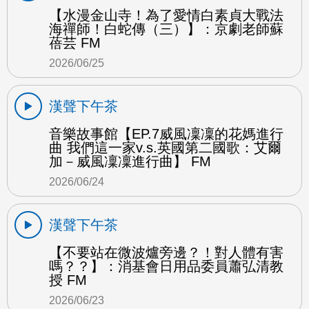
【水漫金山寺！為了愛情白素貞大戰法
海禪師！白蛇傳（三）】：京劇老師蘇
蓓芸 FM
2026/06/25
漢聲下午茶
音樂故事館【EP.7威風凜凜的花媽進行
曲 我們這一家v.s.英國第二國歌：艾爾
加－威風凜凜進行曲】 FM
2026/06/24
漢聲下午茶
【不要站在微波爐旁邊？！對人體有害
嗎？？】：消基會日用品委員蕭弘清教
授 FM
2026/06/23