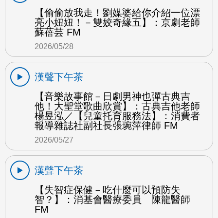
【偷偷放我走！劉媒婆給你介紹一位漂
亮小妞妞！－雙姣奇緣五】：京劇老師
蘇蓓芸 FM
2026/05/28
漢聲下午茶
【音樂故事館－日劇男神也彈古典吉
他！大聖堂歌曲欣賞】：古典吉他老師
楊昱泓／【兒童托育服務法】：消費者
報導雜誌社副社長張琬萍律師 FM
2026/05/27
漢聲下午茶
【失智症保健－吃什麼可以預防失
智？】：消基會醫療委員 陳龍醫師
FM