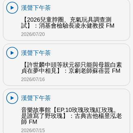
漢聲下午茶
【2026兒童脖圈、充氣玩具調查測
試】：消基會檢驗長凌永健教授 FM
2026/07/20
漢聲下午茶
【許世麟中頭等狀元卻只能與母親白素
貞在夢中相見】：京劇老師蘇蓓芸 FM
2026/07/16
漢聲下午茶
音樂故事館【EP.10玫瑰玫瑰紅玫瑰。
是誰寫了野玫瑰】：古典吉他楊昱泓老
師 FM
2026/07/15