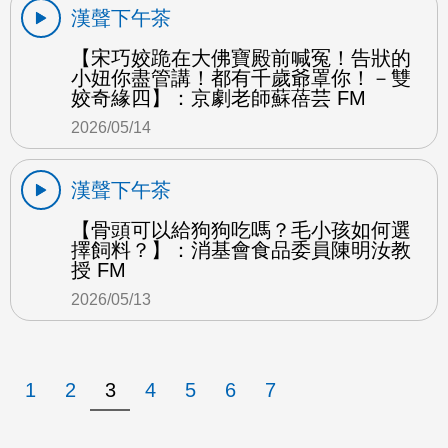
漢聲下午茶
【宋巧姣跪在大佛寶殿前喊冤！告狀的
小妞你盡管講！都有千歲爺罩你！－雙
姣奇緣四】：京劇老師蘇蓓芸 FM
2026/05/14
漢聲下午茶
【骨頭可以給狗狗吃嗎？毛小孩如何選
擇飼料？】：消基會食品委員陳明汝教
授 FM
2026/05/13
1
2
3
4
5
6
7