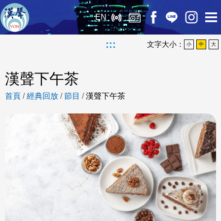
EN
:::
文字大小：
小
中
大
漢聲下午茶
首頁
/
經典回放
/
節目
/
漢聲下午茶