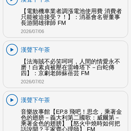
【電動機車業者調漲電池使用費 消費者
只能被迫接受？！】：消基會名譽董事
長游開雄律師 FM
2026/07/06
漢聲下午茶
【法海賊不必笑呵呵，人間的情愛永不
磨！白素貞被壓在雷峰塔下－白蛇傳
四】：京劇老師蘇蓓芸 FM
2026/07/02
漢聲下午茶
音樂故事館【EP.8 飛吧！思念，乘著金
色的翅膀－義大利第二國歌：威爾第－
乘著金色的翅膀】【怒火中燒時如何把
話說開？王家齊心理師】 FM