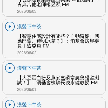
古典吉他老師楊昱泓 FM
2026/06/03
漢聲下午茶
【智慧住宅設計有哪些？自動窗簾、感
應門鎖、透明冰箱？】：消基會房屋委
員丁盛委員 FM
2026/06/02
漢聲下午茶
【大豆蛋白粉及燕麥嘉磷塞農藥殘留測
試！】：消基會檢驗長凌永健教授 FM
2026/06/01
漢聲下午茶