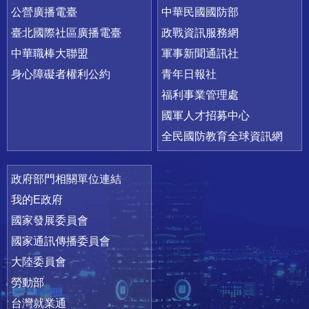
公營廣播電臺
中華民國國防部
臺北國際社區廣播電臺
政戰資訊服務網
中華職棒大聯盟
軍事新聞通訊社
身心障礙者權利公約
青年日報社
福利事業管理處
國軍人才招募中心
全民國防教育全球資訊網
政府部門相關單位連結
我的E政府
國家發展委員會
國家通訊傳播委員會
大陸委員會
勞動部
台灣就業通