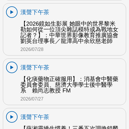
漢聲下午茶
【2026鏡如生影展 她眼中的世界黎米
勒如何從一位頂尖雜誌模特成為戰地女
記者？】：中華世界影像教育推廣協會
劉英台理事長／龍潭高中余欣慈老師
2026/07/28
漢聲下午茶
【化痰藥物正確服用】：消基會中醫藥
委員會委員、慈濟大學學士後中醫學
系 賴尚志教授 FM
2026/07/27
漢聲下午茶
【薛湘靈嬌生慣養！三番五次調換鎖麟