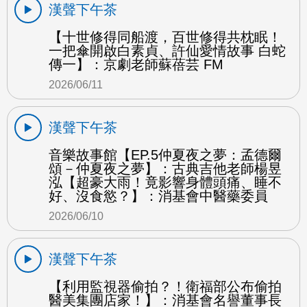
漢聲下午茶
【十世修得同船渡，百世修得共枕眠！
一把傘開啟白素貞、許仙愛情故事 白蛇
傳一】：京劇老師蘇蓓芸 FM
2026/06/11
漢聲下午茶
音樂故事館【EP.5仲夏夜之夢：孟德爾
頌－仲夏夜之夢】：古典吉他老師楊昱
泓【超豪大雨！竟影響身體頭痛、睡不
好、沒食慾？】：消基會中醫藥委員
2026/06/10
漢聲下午茶
【利用監視器偷拍？！衛福部公布偷拍
醫美集團店家！】：消基會名譽董事長