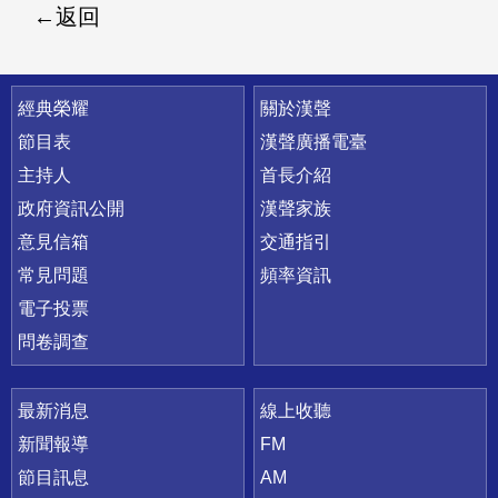
返回
快速連結
經典榮耀
關於漢聲
節目表
漢聲廣播電臺
主持人
首長介紹
政府資訊公開
漢聲家族
意見信箱
交通指引
常見問題
頻率資訊
電子投票
問卷調查
最新消息
線上收聽
新聞報導
FM
節目訊息
AM