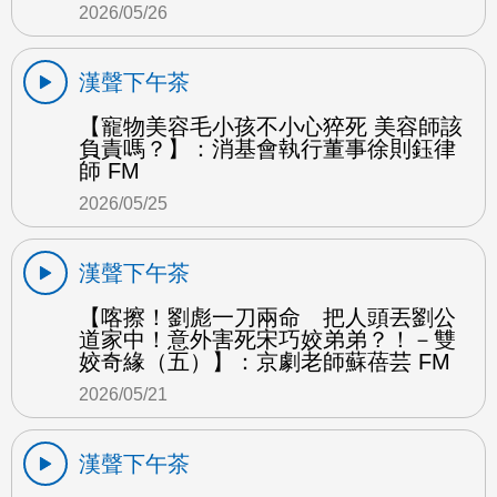
2026/05/26
漢聲下午茶
【寵物美容毛小孩不小心猝死 美容師該
負責嗎？】：消基會執行董事徐則鈺律
師 FM
2026/05/25
漢聲下午茶
【喀擦！劉彪一刀兩命 把人頭丟劉公
道家中！意外害死宋巧姣弟弟？！－雙
姣奇緣（五）】：京劇老師蘇蓓芸 FM
2026/05/21
漢聲下午茶