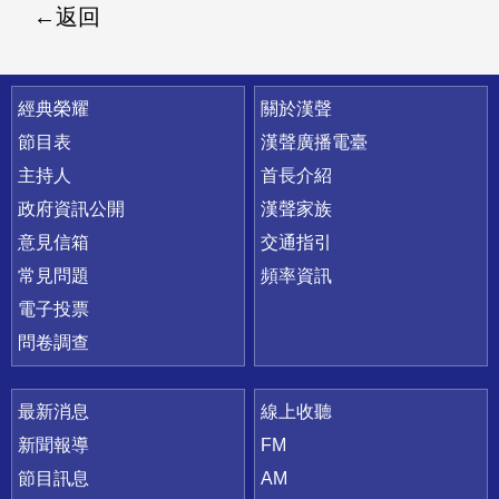
返回
快速連結
經典榮耀
關於漢聲
節目表
漢聲廣播電臺
主持人
首長介紹
政府資訊公開
漢聲家族
意見信箱
交通指引
常見問題
頻率資訊
電子投票
問卷調查
最新消息
線上收聽
新聞報導
FM
節目訊息
AM