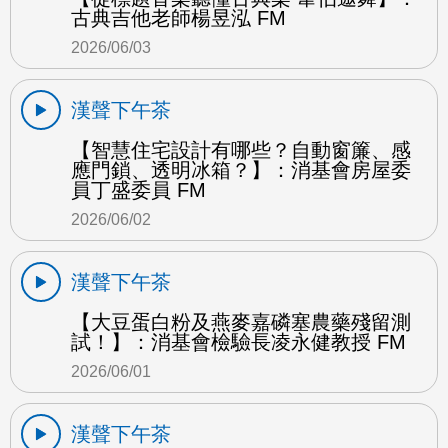
古典吉他老師楊昱泓 FM
2026/06/03
漢聲下午茶
【智慧住宅設計有哪些？自動窗簾、感
應門鎖、透明冰箱？】：消基會房屋委
員丁盛委員 FM
2026/06/02
漢聲下午茶
【大豆蛋白粉及燕麥嘉磷塞農藥殘留測
試！】：消基會檢驗長凌永健教授 FM
2026/06/01
漢聲下午茶