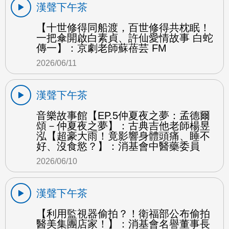
漢聲下午茶
【十世修得同船渡，百世修得共枕眠！
一把傘開啟白素貞、許仙愛情故事 白蛇
傳一】：京劇老師蘇蓓芸 FM
2026/06/11
漢聲下午茶
音樂故事館【EP.5仲夏夜之夢：孟德爾
頌－仲夏夜之夢】：古典吉他老師楊昱
泓【超豪大雨！竟影響身體頭痛、睡不
好、沒食慾？】：消基會中醫藥委員
2026/06/10
漢聲下午茶
【利用監視器偷拍？！衛福部公布偷拍
醫美集團店家！】：消基會名譽董事長