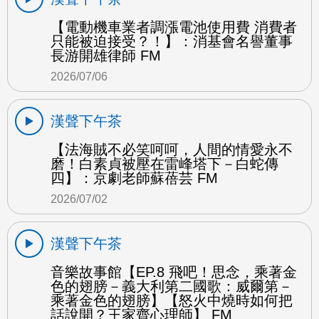
【電動機車業者調漲電池使用費 消費者
只能被迫接受？！】：消基會名譽董事
長游開雄律師 FM
2026/07/06
漢聲下午茶
【法海賊不必笑呵呵，人間的情愛永不
磨！白素貞被壓在雷峰塔下－白蛇傳
四】：京劇老師蘇蓓芸 FM
2026/07/02
漢聲下午茶
音樂故事館【EP.8 飛吧！思念，乘著金
色的翅膀－義大利第二國歌：威爾第－
乘著金色的翅膀】【怒火中燒時如何把
話說開？王家齊心理師】 FM