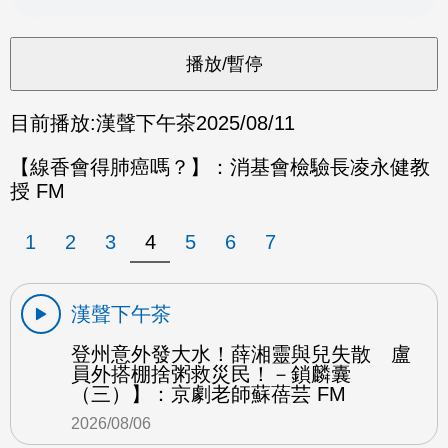
目前播放:
漢聲下午茶
2025/08/11
【線香會得肺癌嗎？】：消基會檢驗長凌永健教
授 FM
1
2
3
4
5
6
7
漢聲下午茶
登州意外發大水！薛湘靈與兒失散 盧
員外搭棚捨粥救災民！－鎖麟囊
（三）】：京劇老師蘇蓓芸 FM
2026/08/06