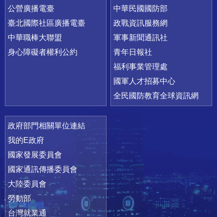
公營廣播電臺
中華民國國防部
臺北國際社區廣播電臺
政戰資訊服務網
中華職棒大聯盟
軍事新聞通訊社
身心障礙者權利公約
青年日報社
福利事業管理處
國軍人才招募中心
全民國防教育全球資訊網
政府部門相關單位連結
我的E政府
國家發展委員會
國家通訊傳播委員會
大陸委員會
勞動部
台灣就業通