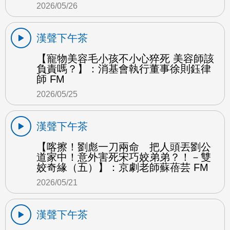
2026/05/26
漢聲下午茶
【寵物美容毛小孩不小心猝死 美容師該
負責嗎？】：消基會執行董事徐則鈺律
師 FM
2026/05/25
漢聲下午茶
【喀擦！劉彪一刀兩命 把人頭丟劉公
道家中！意外害死宋巧姣弟弟？！－雙
姣奇緣（五）】：京劇老師蘇蓓芸 FM
2026/05/21
漢聲下午茶