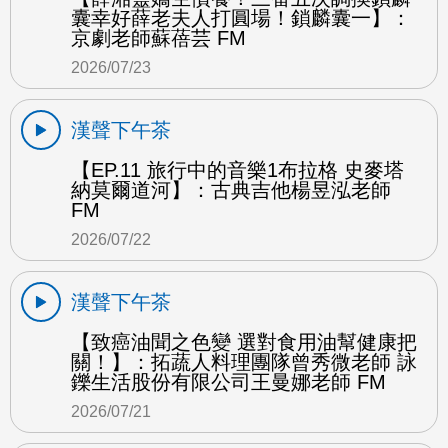
囊幸好薛老夫人打圓場！鎖麟囊一】：
京劇老師蘇蓓芸 FM
2026/07/23
漢聲下午茶
【EP.11 旅行中的音樂1布拉格 史麥塔
納莫爾道河】：古典吉他楊昱泓老師
FM
2026/07/22
漢聲下午茶
【致癌油聞之色變 選對食用油幫健康把
關！】：拓蔬人料理團隊曾秀微老師 詠
鑠生活股份有限公司王曼娜老師 FM
2026/07/21