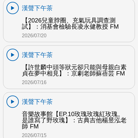
漢聲下午茶
【2026兒童脖圈、充氣玩具調查測
試】：消基會檢驗長凌永健教授 FM
2026/07/20
漢聲下午茶
【許世麟中頭等狀元卻只能與母親白素
貞在夢中相見】：京劇老師蘇蓓芸 FM
2026/07/16
漢聲下午茶
音樂故事館【EP.10玫瑰玫瑰紅玫瑰。
是誰寫了野玫瑰】：古典吉他楊昱泓老
師 FM
2026/07/15