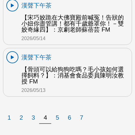
漢聲下午茶
【宋巧姣跪在大佛寶殿前喊冤！告狀的
小妞你盡管講！都有千歲爺罩你！－雙
姣奇緣四】：京劇老師蘇蓓芸 FM
2026/05/14
漢聲下午茶
【骨頭可以給狗狗吃嗎？毛小孩如何選
擇飼料？】：消基會食品委員陳明汝教
授 FM
2026/05/13
1
2
3
4
5
6
7