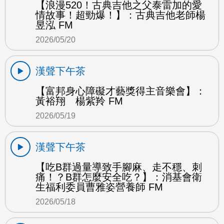
【浪漫520！古典吉他之父泰雷加的愛
情故事！超勁爆！】：古典吉他老師楊
昱泓 FM
2026/05/20
漢聲下午茶
【富邦身心障礙才藝獎得主音樂會】：
黃裕翔 楊紫羚 FM
2026/05/19
漢聲下午茶
【吃B群過量導致手腳麻、走不穩、刺
痛！？B群怎麼安全吃？】：消基會衛
生福利委員曹雅姿營養師 FM
2026/05/18