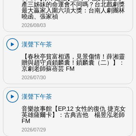
產三姊妹的命運會不同嗎？台北戲劇獎
最大贏家入圍六項大獎：台南人劇團林
曉函、張家禎
2026/08/03
漢聲下午茶
【春秋亭貧富相遇，見景傷情！薛湘靈
贈與趙守貞鎖麟囊！鎖麟囊（二）】：
京劇老師蘇蓓芸 FM
2026/07/30
漢聲下午茶
音樂故事館【EP.12 女性的復仇 捷克女
英雄薩爾卡】：古典吉他 楊昱泓老師
FM
2026/07/29