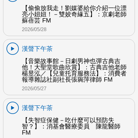
【偷偷放我走！劉媒婆給你介紹一位漂
亮小妞妞！－雙姣奇緣五】：京劇老師
蘇蓓芸 FM
2026/05/28
漢聲下午茶
【音樂故事館－日劇男神也彈古典吉
他！大聖堂歌曲欣賞】：古典吉他老師
楊昱泓／【兒童托育服務法】：消費者
報導雜誌社副社長張琬萍律師 FM
2026/05/27
漢聲下午茶
【失智症保健－吃什麼可以預防失
智？】：消基會醫療委員 陳龍醫師
FM