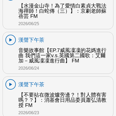
【水漫金山寺！為了愛情白素貞大戰法
海禪師！白蛇傳（三）】：京劇老師蘇
蓓芸 FM
2026/06/25
漢聲下午茶
音樂故事館【EP.7威風凜凜的花媽進行
曲 我們這一家v.s.英國第二國歌：艾爾
加－威風凜凜進行曲】 FM
2026/06/24
漢聲下午茶
【不要站在微波爐旁邊？！對人體有害
嗎？？】：消基會日用品委員蕭弘清教
授 FM
2026/06/23