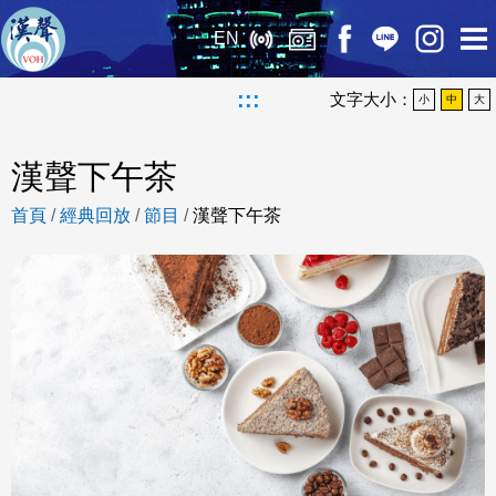
EN
:::
文字大小：
小
中
大
漢聲下午茶
首頁
/
經典回放
/
節目
/
漢聲下午茶