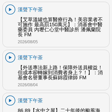
漢聲下午茶
【艾草溫罐也算醫療行為！美容業者不
可施作 最高罰150萬元】：消基會中醫
藥委員 內壢仁心堂中醫診所 潘佩蘭院
長 FM
2026/08/05
漢聲下午茶
【外送專法新上路！保障外送員權益！
但成本卻轉嫁到消費者身上？！】：消
基會名譽董事長蘇錦霞律師 FM
2026/08/04
漢聲下午茶
86 89【水中之屋】二十年後的颱風海