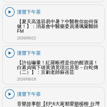
漢聲下午茶
【夏天高溫容易中暑？中醫教你如何保
健！】：消基會中醫藥委員潘珮蘭醫師
FM
2026/06/22
漢聲下午茶
【許仙嚇暈！紅羅帳裡是你的醒酒湯！
白素貞喝下雄黃酒竟現出原形－白蛇傳
（二）】：京劇老師蘇蓓芸
2026/06/18
漢聲下午茶
音樂故事館【EP.6大家都愛聽楊柳 台灣