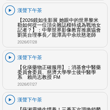
漢聲下午茶
【2026鏡如生影展 她眼中的世界黎米
勒如何從一位頂尖雜誌模特成為戰地女
記者？】：中華世界影像教育推廣協會
劉英台理事長／龍潭高中余欣慈老師
2026/07/28
漢聲下午茶
【化痰藥物正確服用】：消基會中醫藥
委員會委員、慈濟大學學士後中醫學
系 賴尚志教授 FM
2026/07/27
漢聲下午茶
【薛湘靈嬌生慣養！三番五次調換鎖麟