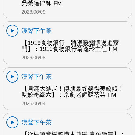
吳榮達律師 FM
2026/06/09
漢聲下午茶
【1919食物銀行 將溫暖關懷送進家
門】：1919食物銀行翁逸玲主任 FM
2026/06/08
漢聲下午茶
【圓滿大結局！傅朋最終娶得美嬌娘！
雙姣奇緣六】：京劇老師蘇蓓芸 FM
2026/06/04
漢聲下午茶
【從標題音樂聽懂古典樂 韋伯邀舞】：